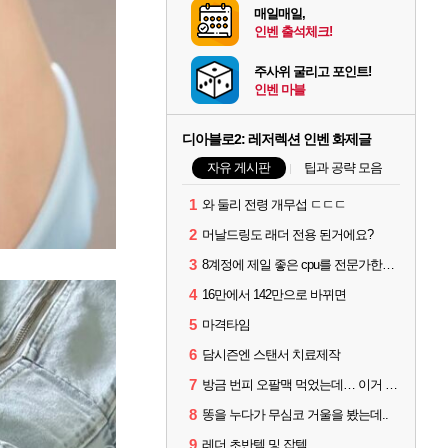
매일매일,
인벤 출석체크!
주사위 굴리고 포인트!
인벤 마블
디아블로2: 레저렉션 인벤 화제글
자유 게시판
팁과 공략 모음
1
와 둘리 전령 개무섭 ㄷㄷㄷ
2
머날드링도 래더 전용 된거에요?
3
8계정에 제일 좋은 cpu를 전문가한테 물어봤다~
4
16만에서 142만으로 바뀌면
5
마격타임
6
담시즌엔 스탠서 치료제작
7
방금 번피 오팔맥 먹었는데… 이거 누가 쓰나요?
8
똥을 누다가 무심코 거울을 봤는데..
9
레더 초반템 및 잡템