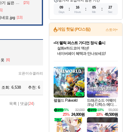
참가자 모집까지 남은 기간
 싫은 이유
[25]
09
16
05
25
5]
Days
Hours
Min
Sec
네요.jpg
[13]
게임 핫딜 (PC/스팀)
스토어+
더 렐릭 퍼스트 가디언 정식 출시
설화x하드코어 액션!
네이버페이 혜택과 만나보세요!
인벤게임즈 8월 특별 할인!
드래곤소드: 어웨이크닝 입점!
문명 7 특별 할인!
마블 투혼 파이팅 소울즈 정식출시!
귀무자: 검의 길 예약 판매 중!
비스트 오브 리인카네이션 정식 출시!
커세어 코브 출시 기념 할인!
베데스다 40주년 기념 할인 중!
캡콤 프렌차이즈 할인 진행 중!
캡콤 일부 상품 상시 할인
스타워즈 은하계 레이서
로블록스 기프트 카드 공식 입점
 옷
[6]
인기 퍼블리셔 모음!
스팀으로 만나는 드래곤소드!
조선&고려 DLC 출시 예정
마블 히어로 총 출동&화려한 격투!
10% 할인과
게임프릭 신작 IP
해적'섬'을 발전시키자!
베데스다의 명작들을
몬헌, 바하 등 인기 IP를
몬헌 와일즈 & 드래곤즈 도그마2
인벤게임즈에서 10% 추가 적립
Robux를 가장 안전하고
최대 90% 할인가를 만나보세요!
네이버혜택과 함께 만나보세요!
50%할인&추가 적립까지!
네이버 포인트 혜택까지!
이니&베니 혜택까지!
네이버 혜택가와 함께 예약하세요!
할인&네이버혜택으로 만나보세요!
40주년 프로모션으로 만나보세요!
할인가에 만나보세요!
일부 에디션 상시 할인!
혜택으로 예약 판매 중
편안하게 충전하세요
오픈이슈갤러리
조회:
6,538
추천:
6
팰월드 Palworld
드래곤소드 어웨이
목록
|
댓글(
24
)
크닝 디럭스 에디션
DragonSword Awake
5%
32,000
10%
55,000
ning Deluxe Edition
25%
24,000원
10%
49,500원