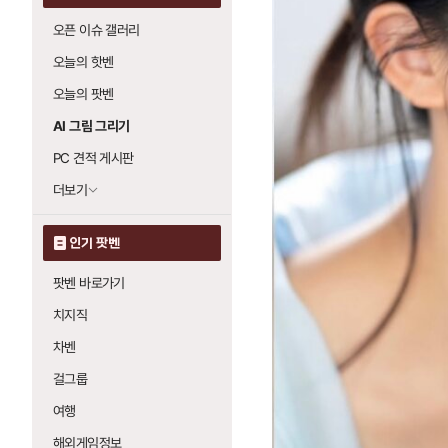
오픈 이슈 갤러리
오늘의 핫벤
오늘의 팟벤
AI 그림 그리기
PC 견적 게시판
더보기
인기 팟벤
팟벤 바로가기
치지직
차벤
걸그룹
여행
해외게임정보