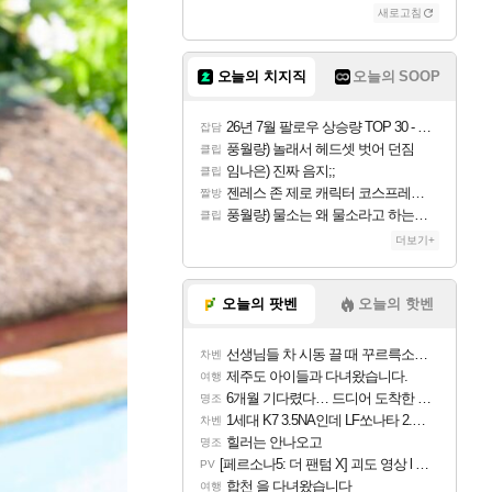
새로고침
오늘의 치지직
오늘의 SOOP
26년 7월 팔로우 상승량 TOP 30 - 월간 치지직
잡담
풍월량) 놀래서 헤드셋 벗어 던짐
클립
임나은) 진짜 음지;;
클립
젠레스 존 제로 캐릭터 코스프레한 꽁주
짤방
풍월량) 물소는 왜 물소라고 하는거야? 아! 그만 ㅋㅋ 알았어 ㅋㅋ
클립
더보기+
오늘의 팟벤
오늘의 핫벤
선생님들 차 시동 끌 때 꾸르륵소리나는데
차벤
제주도 아이들과 다녀왔습니다.
여행
6개월 기다렸다… 드디어 도착한 치사 메신저백! 실물 후기
명조
1세대 K7 3.5NA인데 LF쏘나타 2.0NA 기변하면 유류비 절약이 얼마나 될까요..?
차벤
힐러는 안나오고
명조
[페르소나5: 더 팬텀 X] 괴도 영상 l 타카마키 안·댄싱 스타
PV
합천 을 다녀왔습니다
여행