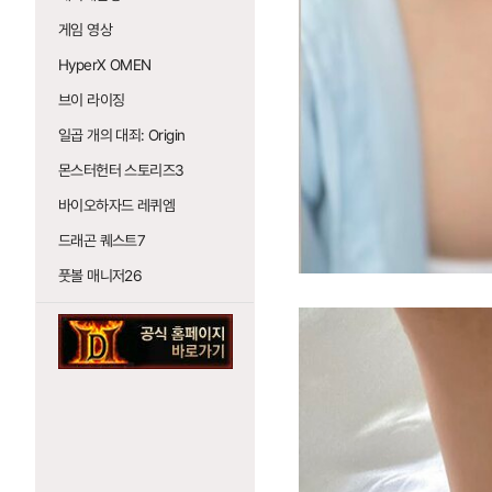
게임 영상
HyperX OMEN
브이 라이징
일곱 개의 대죄: Origin
몬스터헌터 스토리즈3
바이오하자드 레퀴엠
드래곤 퀘스트7
풋볼 매니저26