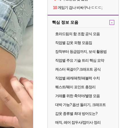
10
게임기 겁나 비싸구나 ㄷㄷㄷ;
핵심 정보 모음
-
호라드림의 함 조합 공식 모음
직업별 갑옷 외형 모음집
장착부터 등급업까지, 보석 활용법
직업별 주요 기술 트리 핵심 요약
캐스터 목걸이? 크래프트 공식
직업별 패캐/패힛/패블럭 수치
퀘스트/웨이 포인트 총정리
거래를 위한 축약어/별명 모음
대박 가능? 옵션 돌리기, 크래프트
갑옷 종류별 최대 방어도는?
매직, 레어 접두사/접미사 정리