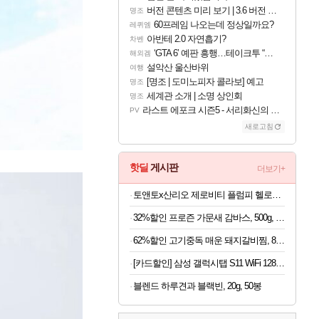
버전 콘텐츠 미리 보기 | 3.6 버전 「신기루 속 등불 그림자, 속세에 깃든 검의 결심」이 8월 20일에 업데이트됩니다!
명조
60프레임 나오는데 정상일까요?
레퀴엠
아반테 2.0 자연흡기?
차벤
‘GTA 6’ 예판 흥행…테이크투 “내부 예상 크게 넘어”
해외겜
설악산 울산바위
여행
[명조 | 도미노피자 콜라보] 예고
명조
세계관 소개 | 소명 상인회
명조
라스트 에포크 시즌5 - 서리화신의 분노 티저
PV
새로고침
핫딜
게시판
더보기+
토앤토x산리오 제로비티 플럼피 헬로키티 참태그 SET 실버 여성용 쪼리
32%할인 프로즌 가문새 감바스, 500g, 2개
62%할인 고기중독 매운 돼지갈비찜, 800g, 2개
[카드할인] 삼성 갤럭시탭 S11 WiFi 128GB 27.8cm(11형) S펜포함 태블릿PC
블렌드 하루견과 블랙빈, 20g, 50봉