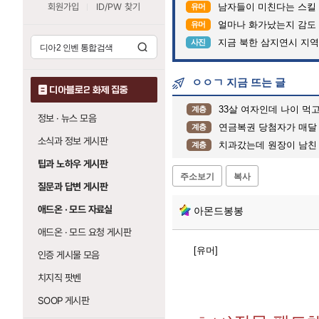
회원가입
ID/PW 찾기
남자들이 미친다는 스킬
유머
얼마나 화가났는지 감도
유머
지금 북한 삼지연시 지역
사진
ㅇㅇㄱ 지금 뜨는 글
디아블로2 화제 집중
33살 여자인데 나이 먹
계층
정보 · 뉴스 모음
연금복권 당첨자가 매달 받
계층
소식과 정보 게시판
치과갔는데 원장이 남친
계층
팁과 노하우 게시판
주소보기
복사
질문과 답변 게시판
애드온 · 모드 자료실
아몬드봉봉
애드온 · 모드 요청 게시판
[유머]
인증 게시물 모음
치지직 팟벤
SOOP 게시판