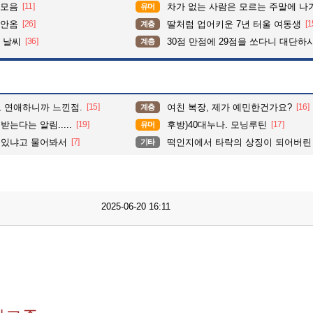
 모음
[11]
차가 없는 사람은 모르는 주말에 나가기
유머
 안옴
[26]
딸처럼 업어키운 7년 터울 여동생
[1
계층
 날씨
[36]
30점 만점에 29점을 쏘다니 대단하시
계층
고 연애하니까 느낀점.
[15]
여친 복장, 제가 예민한건가요?
[16]
계층
는다는 알림.....
[19]
후방)40대누나. 모닝루틴
[17]
유머
 있냐고 물어봐서
[7]
떡인지에서 타락의 상징이 되어버린
기타
2025-06-20 16:11