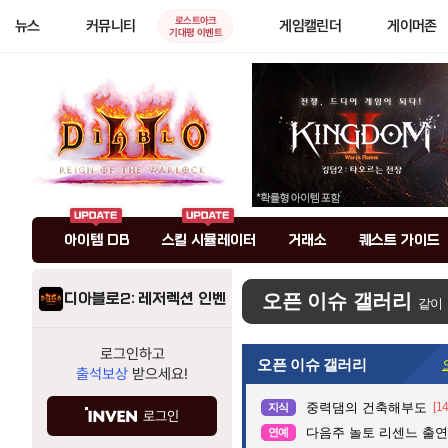
로스트아크
뉴스
커뮤니티
게임캘린더
게이머존
기대평 이벤트
아이템 DB
스킬 시뮬레이터
거래소
퀘스트 가이드
디아블로2: 레저렉션 인벤
오픈 이슈 갤러리
같이
로그인하고
오픈 이슈 갤러리
출석보상
받으세요!
중력댐의 건축해부도
[14
지식
로그인
다음주 놀토 리센느 출연.
연예