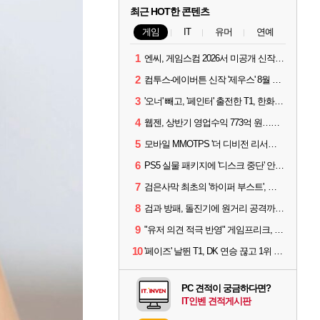
최근 HOT한 콘텐츠
게임
IT
유머
연예
1
엔씨, 게임스컴 2026서 미공개 신작 최초 공개
2
컴투스-에이버튼 신작 '제우스' 8월 26일 출시…"모두를 위한 경쟁"
3
'오너' 빼고, '페인터' 출전한 T1, 한화생명에 패배
4
웹젠, 상반기 영업수익 773억 원…순이익 89% 증가
5
모바일 MMOTPS '더 디비전 리서전스', 6일 스팀에도 출시
6
PS5 실물 패키지에 '디스크 중단' 안내 스티커 붙었다
7
검은사막 최초의 '하이퍼 부스트', 직접 해봤습니다
8
검과 방패, 돌진기에 원거리 공격까지? 오버워치 '디몬' 플레이 영상
9
"유저 의견 적극 반영" 게임프리크, 비스트 오브 리인카네이션 개선 나선다
10
'페이즈' 날뛴 T1, DK 연승 끊고 1위 지켜
PC 견적이 궁금하다면?
IT인벤 견적게시판