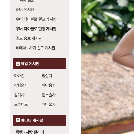
└
시세 질문
래더 게시판
우버 디아블로 헬프 게시판
우버 디아블로 현황 게시판
길드 홍보 게시판
비매너 · 사기 신고 게시판
직업 게시판
아마존
암살자
강령술사
야만용사
성기사
원소술사
드루이드
악마술사
미디어 게시판
득템 · 자랑 갤러리