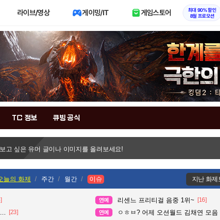
최대 90% 할인
라이브/영상
게이밍/IT
게임스토어
8월 프로모션
TC 정보
큐빙 공식
 보고 싶은 유머 글이나 이미지를 올려보세요!
오늘의 화제
주간
월간
이슈
지난 화제
]
리센느 프리티걸 음중 1위~
[16]
연예
..
[23]
ㅇㅎㅂ? 어제 오션월드 김채연 모음
연예