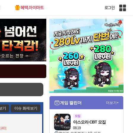
혜택.아이마트
로그인
인
벤
전
체
사
이
트
맵
게임 캘린더
더보기+
보기
이슈 화제보기
모집
아스오라 CBT 모집
08.19
[40]