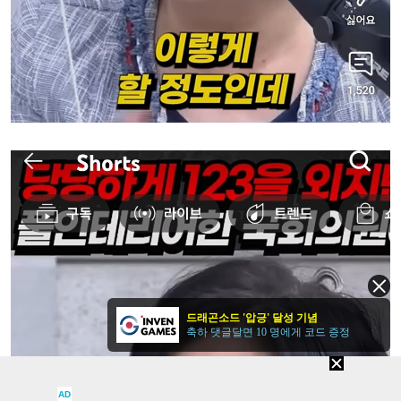
드래곤소드 '압긍' 달성 기념
축하 댓글달면 10 명에게 코드 증정
AD