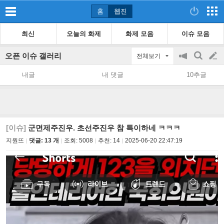
홈
웹진
최신
오늘의 화제
화제 모음
이슈 모음
오픈 이슈 갤러리
전체보기
공
검
글
지
색
내글
내 댓글
10추글
on/off
쓰
기
[이슈]
군면제주진우. 초선주진우 참 특이하네 ㅋㅋㅋ
지원뜨
댓글: 13 개
조회:
5008
추천:
14
2025-06-20 22:47:19