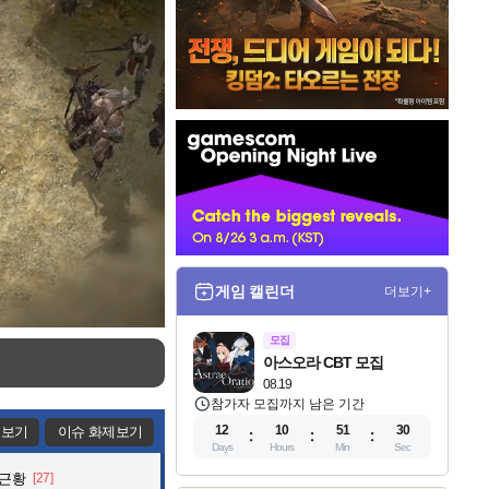
인
벤
배
너
게임 캘린더
더보기+
모집
아스오라 CBT 모집
08.19
참가자 모집까지 남은 기간
12
10
51
26
제보기
이슈 화제보기
Days
Hours
Min
Sec
 근황
[27]