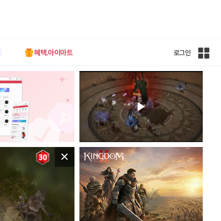
혜택.아이마트
로그인
인
벤
전
체
사
이
트
맵
×