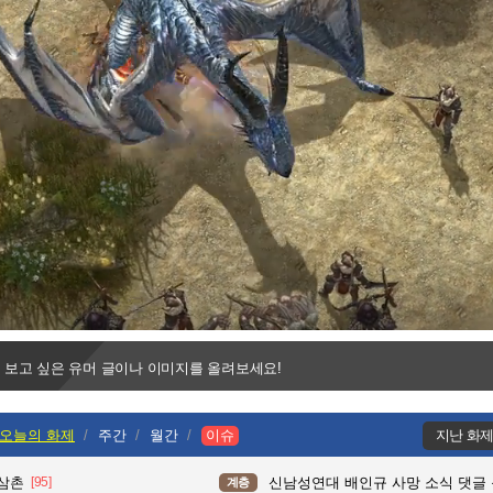
ed
:
 보고 싶은 유머 글이나 이미지를 올려보세요!
오늘의 화제
주간
월간
이슈
지난 화
 삼촌
[95]
신남성연대 배인규 사망 소식 댓글
계층