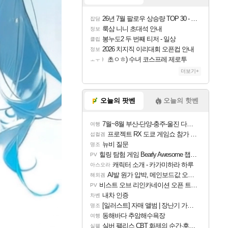
26년 7월 팔로우 상승량 TOP 30 - 월간 치지직
잡담
룩삼 니니 초대석 안내
정보
봉누도2 두 번째 티저 - 일상
클립
2026 치지직 이리대회 오픈컵 안내
정보
초ㅇㅎ) 수녀 코스프레 제로투
ㅗㅜㅑ
더보기+
오늘의 팟벤
오늘의 핫벤
7월~8월 부산-단양-충주-울진 다녀왔어요~
여행
프로젝트 RX 도쿄 게임쇼 참가 결정
섭컬겜
뉴비 질문
명조
힐링 탐험 게임 Bearly Awesome 챕터 1 트레일러
PV
캐릭터 소개 - 카가미하라 하루
아스오라
AI발 원가 압박, 메인보드값 오르나
해외겜
비스트 오브 리인카네이션 오픈 트레일러
PV
내차 인증
차벤
[일러스트] 자매 앨범 | 장난기 가득한 오후의 공원 (리메이크판)
명조
동해바다 추암해수욕장
여행
실버 팰리스 CBT 화제의 순간·후기 모음
실팰