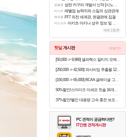
섬란 카구라 개발사 신작 [시노비 넥서스] 연내 출시 예정
섭컬겜
레벨업 능력치와 스킬의 상관관계
비스트
FF7 외전 세계관, 완결편에 집결
해외겜
아키츠 아키나 성우 정보 및 주요 필모
아스오라
새로고침
핫딜
게시판
더보기+
[50,000 -> 9,990] 셀파렉스 알티지 오메가3 10캡슐 x 10박스
[250,000 -> 42,500] 와사비잎 추출물 120정 x 2개
[150,000 -> 65,000] BCAA 글레이셜 그레이프 745g x 2개
50%할인!스마이즈 미세모 칫솔 16개입 세트
37%할인!벨킨 대용량 고속 충전 보조배터리
PC 견적이 궁금하다면?
IT인벤 견적게시판