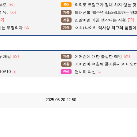
학부모
[36]
의외로 트럼프가 절대 하지 않는 
유머
이유.
[65]
드래곤볼 40주년 리스펙트하는 만
계층
12]
연말이면 가끔 생각나는 직원
[10]
계층
이는 투명의자
[55]
ㅇㅎ) 나이키 역사상 최고의 품질이
계층
물 체감
[27]
에어컨에 대한 불길한 예언
[24]
계층
에어컨아 며칠째 풀가동시켜 미안
계층
0P10
[8]
맨시티 여신
[5]
연예
2025-06-20 22:50