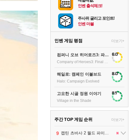
매일매일,
인벤 출석체크!
주사위 굴리고 포인트!
인벤 마블
인벤 게임 평점
더보기+
6.0
컴퍼니 오브 히어로즈3: 파이널 스탠드
Company of Heroes3: Final stand
8.0
헤일로: 캠페인 이볼브드
Halo: Campaign Evolved
8.1
고요한 시골 정원 이야기
Village in the Shade
주간 TOP 게임 순위
더보기+
10
1
2
3
4
5
6
7
8
9
팰월드
프로야구스피리츠2026
드래곤소드 : 어웨이크닝
블라인드 삼국
리듬 천국 미라클 스타즈
헤일로: 캠페인 이볼브드
캡틴 츠바사 2 월드 파이터즈
어쌔신 크리드: 블랙 플래그 리싱크드
그랑블루 판타지 리링크 - 엔드리스 라그나로크
레고 배트맨: 레거시 오브 더 다크 나이트
1
2
2
1
1
2
2