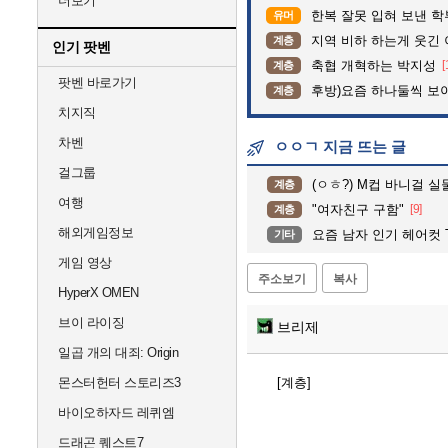
더보기
한복 잘못 입혀 보낸 
유머
지역 비하 하는게 웃긴 
계층
인기 팟벤
축협 개혁하는 박지성
[
계층
팟벤 바로가기
후방)요즘 하나둘씩 보
계층
치지직
차벤
ㅇㅇㄱ 지금 뜨는 글
걸그룹
(ㅇㅎ?) M컵 바니걸 실
계층
여행
"여자친구 구함"
[9]
계층
해외게임정보
요즘 남자 인기 헤어컷 T
기타
게임 영상
주소보기
복사
HyperX OMEN
브이 라이징
브리제
일곱 개의 대죄: Origin
몬스터헌터 스토리즈3
[계층]
바이오하자드 레퀴엠
드래곤 퀘스트7