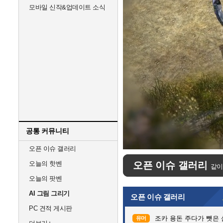
모바일 신작&업데이트 소식
공통 커뮤니티
Unmute
Progress
:
Load
오픈 이슈 갤러리
0%
0%
오늘의 핫벤
오픈 이슈 갤러리
같이
오늘의 팟벤
AI 그림 그리기
오픈 이슈 갤러리
PC 견적 게시판
조카 용돈 주다가 뺏은
유머