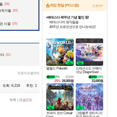
것들
[39]
게임 핫딜 (PC/스팀)
스토어+
화작가들
[43]
마블 투혼 파이팅 소울즈 예약 판매 중!
마블 히어로 총 출동&화려한 격투!
던 시절
[26]
네이버 포인트 혜택까지!
인벤게임즈 8월 특별 할인!
드래곤소드: 어웨이크닝 입점!
문명 7 특별 할인!
귀무자: 검의 길 예약 판매 중!
비스트 오브 리인카네이션 정식 출시!
커세어 코브 출시 기념 할인!
더 렐릭 퍼스트 가디언 정식 출시
베데스다 40주년 기념 할인 중!
캡콤 프렌차이즈 할인 진행 중!
캡콤 일부 상품 상시 할인
스타워즈 은하계 레이서
로블록스 기프트 카드 공식 입점
인기 퍼블리셔 모음!
스팀으로 만나는 드래곤소드!
조선&고려 DLC 출시 예정
10% 할인과
게임프릭 신작 IP
해적'섬'을 발전시키자!
설화x하드코어 액션!
베데스다의 명작들을
몬헌, 바하 등 인기 IP를
몬헌 와일즈 & 드래곤즈 도그마2
인벤게임즈에서 10% 추가 적립
Robux를 가장 안전하고
최대 90% 할인가를 만나보세요!
네이버혜택과 함께 만나보세요!
50%할인&추가 적립까지!
이니&베니 혜택까지!
네이버 혜택가와 함께 예약하세요!
할인&네이버혜택으로 만나보세요!
네이버페이 혜택과 만나보세요!
40주년 프로모션으로 만나보세요!
할인가에 만나보세요!
일부 에디션 상시 할인!
혜택으로 예약 판매 중
편안하게 충전하세요
하다
[11]
팰월드 Palworld
드래곤소드 어웨이
크닝 DragonSword A
오픈이슈갤러리
wakening
5%
32,000
10%
25%
24,000원
33,000원
조회:
6,219
추천:
1
목록
|
댓글(
13
)
커세어 코브 Corsair
그랑블루 판타지 리
Cove
링크 엔드리스 라그