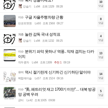
혹시 싱글이세요?
계층
10
댓글
강슬기
Lv.94
조회 1329
09:28
구글 자율주행차량 근황
이슈
8
댓글
빈센트멧젠
Lv.60
조회 1568
09:27
놀란 감독 국내 성적표
계층
4
댓글
강슬기
Lv.94
조회 1232
09:25
분위기 파악 못하나' 역풍.. 악재 겹치는 다카
이슈
13
이치
댓글
작두콩차
Lv.84
조회 1309
추천 1
09:19
역시 절기란게 신기하긴 신기하단 말이야
유머
14
댓글
백합에이슬
Lv.57
조회 1524
09:16
“美, 패트리엇 재고 1700기 미만”… 대북 방공
이슈
5
망 공백 우려
댓글
균터
Lv.42
조회 1005
09:08