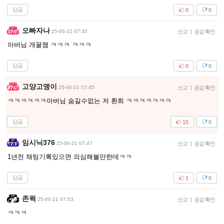
답글
0
0
오빠자나
25-06-21 07:32
신고
|
공감 확인
아버님 개꿀잼 ㅋㅋㅋ ㅋㅋㅋ
답글
0
0
고양고앵이
25-06-21 07:45
신고
|
공감 확인
ㅋㅋㅋㅋㅋㅋ아버님 숨길수없는 저 환희 ㅋㅋㅋㅋㅋㅋㅋ
답글
15
0
임시닉376
25-06-21 07:47
신고
|
공감 확인
1년전 채팅기록있으면 의심해볼만한데ㅋㅋ
답글
1
0
존윅
25-06-21 07:53
신고
|
공감 확인
ㅋㅋㅋ