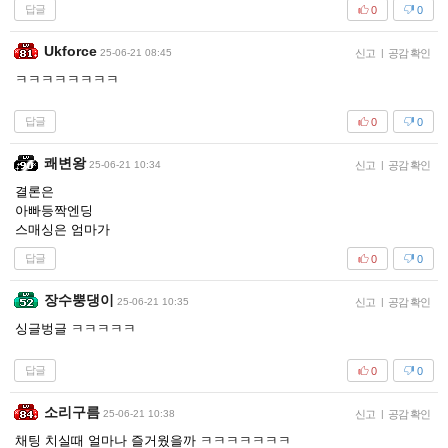
답글
0
0
Ukforce
25-06-21 08:45
신고
|
공감 확인
ㅋㅋㅋㅋㅋㅋㅋㅋ
답글
0
0
쾌변왕
25-06-21 10:34
신고
|
공감 확인
결론은
아빠등짝엔딩
스매싱은 엄마가
답글
0
0
장수뿡댕이
25-06-21 10:35
신고
|
공감 확인
싱글벙글 ㅋㅋㅋㅋㅋ
답글
0
0
소리구름
25-06-21 10:38
신고
|
공감 확인
채팅 치실때 얼마나 즐거웠을까 ㅋㅋㅋㅋㅋㅋㅋ