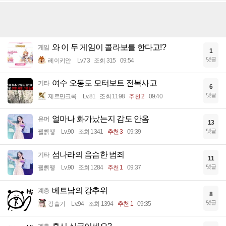
와 이 두 게임이 콜라보를 한다고!?
게임
1
댓글
레이키얀
Lv.73
조회 315
09:54
여수 오동도 모터보트 전복사고
기타
6
댓글
제르만크록
Lv.81
조회 1198
추천 2
09:40
얼마나 화가났는지 감도 안옴
유머
13
댓글
꿻뻵뗗
Lv.90
조회 1341
추천 3
09:39
섬나라의 음습한 범죄
기타
11
댓글
꿻뻵뗗
Lv.90
조회 1284
추천 1
09:37
베트남의 강추위
계층
8
댓글
강슬기
Lv.94
조회 1394
추천 1
09:35