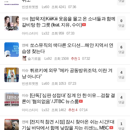
댓글
빈센트멧젠
Lv.60
조회 4241
07:36
[밥묵자] KiiiKiii 웃음을 몰고 온 소녀들과 함께
연예
0
갈비탕 한 그릇 (feat. 지유, 수이)
댓글
아이스티이
Lv.32
조회 959
07:33
쏘스뮤직의 색다른 오디션…해안 지역서 연
연예
6
습생 찾는다
댓글
슬기로움
Lv.92
조회 1508
추천 1
07:32
튀르키예 외무 "메카 공동방위조약, 이란 겨
이슈
4
냥 아니다"
댓글
빈센트멧젠
Lv.60
조회 1053
07:23
[단독] '심판 성접대' 징계 안 한 이유…검찰 결
이슈
4
론이 '혐의없음' / JTBC 뉴스룸
댓글
아이스티이
Lv.32
조회 1462
추천 4
07:14
[전지적 참견 시점] 잠시 찾아온 쉬는 시간! 대
연예
1
기실 바닥에서 함께 낮잠을 자는 리센느, MBC
댓글