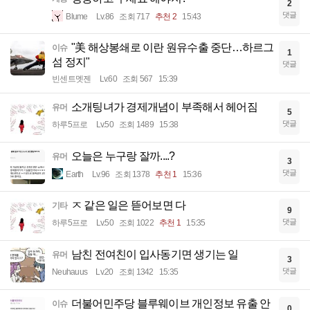
2
댓글
Blume
Lv.86
조회 717
추천 2
15:43
"美 해상봉쇄로 이란 원유수출 중단…하르그
이슈
1
섬 정지"
댓글
빈센트멧젠
Lv.60
조회 567
15:39
소개팅녀가 경제개념이 부족해서 헤어짐
유머
5
댓글
하루5프로
Lv.50
조회 1489
15:38
오늘은 누구랑 잘까....?
유머
3
댓글
Earth
Lv.96
조회 1378
추천 1
15:36
ㅈ 같은 일은 뜯어보면 다
기타
9
댓글
하루5프로
Lv.50
조회 1022
추천 1
15:35
남친 전여친이 입사동기면 생기는 일
유머
3
댓글
Neuhauus
Lv.20
조회 1342
15:35
더불어민주당 블루웨이브 개인정보 유출 안
이슈
0