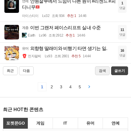
안원잘부에서 느낌이 다른 원이 #리센느 #피
연예
1
디니무
댓글
아이스티이
Lv.32
조회 934
추천 1
14:46
이번 그랜저 페이스리프트 실내 수준
계층
11
댓글
Earth
Lv.96
조회 2912
추천 1
14:46
외향형 딸래미와 비행기 타면 생기는 일.
유머
16
댓글
전자팔찌
Lv.93
조회 2801
추천 5
14:44
최근
다음
검색
글쓰기
1
2
3
4
5
최근 HOT한 콘텐츠
포켓몬GO
게임
IT
유머
연예