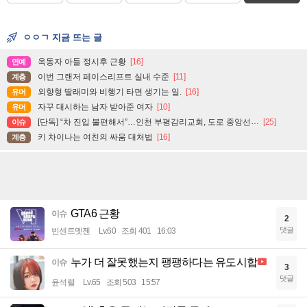
ㅇㅇㄱ 지금 뜨는 글
옥동자 아들 정시후 근황
[16]
연예
이번 그랜저 페이스리프트 실내 수준
[11]
계층
외향형 딸래미와 비행기 타면 생기는 일.
[16]
유머
자꾸 대시하는 남자 받아준 여자
[10]
유머
[단독] “차 진입 불편해서”…인천 부평감리교회, 도로 중앙선 ‘검은 페인트’로 지워
[25]
이슈
키 차이나는 여친의 싸움 대처법
[16]
계층
GTA6 근황
이슈
2
댓글
빈센트멧젠
Lv.60
조회 401
16:03
누가 더 잘못했는지 팽팽하다는 유도시합
이슈
3
댓글
윤석렬
Lv.65
조회 503
15:57