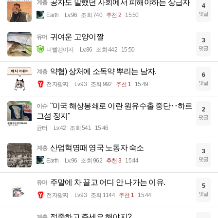
공자도 말했던 사회에서 피해야하는 상급자
계층
4
댓글
Earth
Lv.96
조회 740
추천 2
15:50
귀여운 고양이짤
유머
3
댓글
너빨갱이지
Lv.86
조회 442
15:50
약혐) 상처에 소독약 뿌리는 남자.
계층
6
댓글
전자팔찌
Lv.93
조회 992
추천 1
15:49
"미국 해상봉쇄로 이란 원유수출 중단‥하르
이슈
2
그섬 정지"
댓글
균터
Lv.42
조회 541
15:46
산업혁명때 영국 노동자 숙소
계층
3
댓글
Earth
Lv.96
조회 962
추천 3
15:44
주말에 차 끌고 어디 안 나가는 이유.
유머
5
댓글
전자팔찌
Lv.93
조회 1144
추천 1
15:44
정중하고 주세요 해야지?
계층