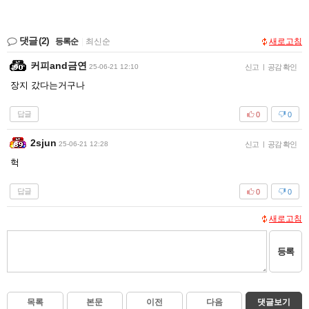
댓글
(2)
등록순
|
최신순
새로고침
커피and금연
25-06-21 12:10
신고
|
공감 확인
장지 갔다는거구나
답글
0
0
2sjun
25-06-21 12:28
신고
|
공감 확인
헉
답글
0
0
새로고침
등록
목록
본문
이전
다음
댓글보기