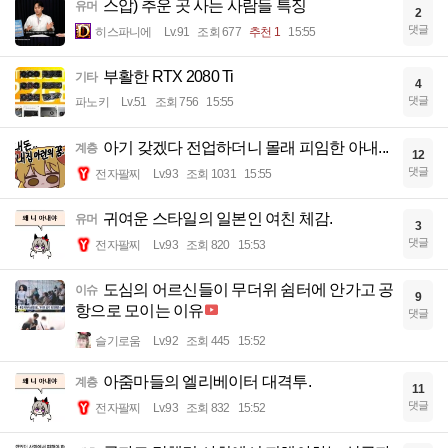
스압) 추운 곳 사는 사람들 특징
유머
2
댓글
히스파니에
Lv.91
조회 677
추천 1
15:55
부활한 RTX 2080 Ti
기타
4
댓글
파노키
Lv.51
조회 756
15:55
아기 갖겠다 전업하더니 몰래 피임한 아내...
계층
12
댓글
전자팔찌
Lv.93
조회 1031
15:55
귀여운 스타일의 일본인 여친 체감.
유머
3
댓글
전자팔찌
Lv.93
조회 820
15:53
도심의 어르신들이 무더위 쉼터에 안가고 공
이슈
9
항으로 모이는 이유
댓글
슬기로움
Lv.92
조회 445
15:52
아줌마들의 엘리베이터 대격투.
계층
11
댓글
전자팔찌
Lv.93
조회 832
15:52