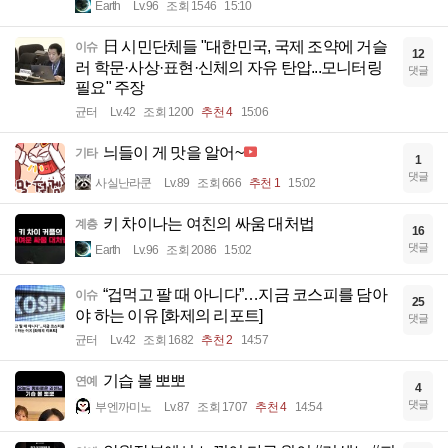
Earth
Lv.96
조회 1546
15:10
日 시민단체들 "대한민국, 국제 조약에 거슬
이슈
12
러 학문·사상·표현·신체의 자유 탄압...모니터링
댓글
필요" 주장
균터
Lv.42
조회 1200
추천 4
15:06
늬들이 게 맛을 알어~
기타
1
댓글
사실난라쿤
Lv.89
조회 666
추천 1
15:02
키 차이나는 여친의 싸움 대처법
계층
16
댓글
Earth
Lv.96
조회 2086
15:02
“겁먹고 팔 때 아니다”…지금 코스피를 담아
이슈
25
야 하는 이유 [화제의 리포트]
댓글
균터
Lv.42
조회 1682
추천 2
14:57
기습 볼 뽀뽀
연예
4
댓글
부엔까미노
Lv.87
조회 1707
추천 4
14:54