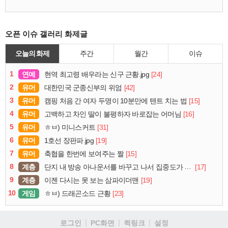
오픈 이슈 갤러리 화제글
오늘의 화제
주간
월간
이슈
1
연예
[24]
현역 최고령 배우라는 신구 근황.jpg
2
유머
[42]
대한민국 군종신부의 위엄
3
유머
[15]
캠핑 처음 간 여자 두명이 10분만에 텐트 치는 법
4
유머
[16]
고백하고 차인 딸이 불평하자 바로잡는 어머님
5
유머
[31]
ㅎㅂ) 미니스커트
6
유머
[19]
1호선 장판파.jpg
7
유머
[15]
축협을 한번에 보여주는 짤
8
계층
[17]
단지 내 방송 아나운서를 바꾸고 나서 집중도가 확 올라갔다는 한 아파트의 안내방송
9
계층
[19]
이젠 다시는 못 보는 삼파이더맨
10
게임
[23]
ㅎㅂ) 드래곤소드 근황
로그인
PC화면
퀵링크
설정