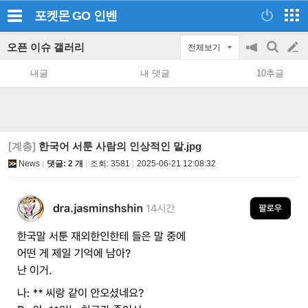
포켓몬 GO
인벤
오픈 이슈 갤러리
전체보기
공
검
글
지
색
내글
내 댓글
10추글
on/off
쓰
기
[계층]
한국어 서툰 사람의 인상적인 말.jpg
News
댓글: 2 개
조회:
3581
2025-06-21 12:08:32