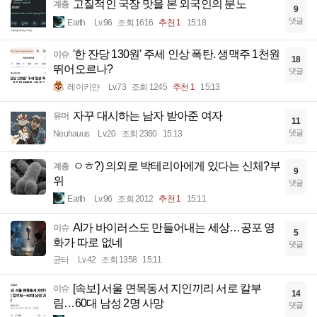
고질적인 국장 맛을 본 외국인의 분노
계층
9
댓글
Earth
Lv.96
조회 1616
추천 1
15:18
'한 잔당 130원' 주세 인상 폭탄. 생맥주 1천원
이슈
18
뛰어오르나?
댓글
레이키얀
Lv.73
조회 1245
추천 1
15:13
자꾸 대시하는 남자 받아준 여자
유머
11
댓글
Neuhauus
Lv.20
조회 2360
15:13
ㅇㅎ?) 의외로 박테리아에게 있다는 신체?부
계층
9
위
댓글
Earth
Lv.96
조회 2012
추천 1
15:11
AI가 바이러스도 만들어내는 세상…공포 영
이슈
5
화가 따로 없네
댓글
균터
Lv.42
조회 1358
15:11
[속보] 서울 면목동서 지인끼리 서로 칼부
이슈
14
림…60대 남성 2명 사망
댓글