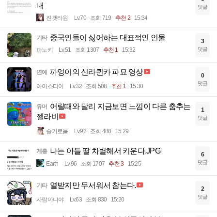
내
댓글
진겟타원
Lv.70
조회 719
추천 2
15:34
중국인들이 싫어하는 대표적인 인물
기타
3
댓글
파노키
Lv.51
조회 1307
추천 1
15:32
까엉이의 신라퀸카 파묘 영상
연예
0
댓글
아이스티이
Lv.32
조회 508
추천 1
15:30
어릴때와 달리 지금보면 느낌이 다른 춤추는
유머
1
젤라비
댓글
슬기로움
Lv.92
조회 480
15:29
나는 아들 딸 차별해서 키운다.JPG
계층
6
댓글
Earth
Lv.96
조회 1707
추천 3
15:25
열받지만 무서워서 참는다.
기타
2
댓글
사람아니야
Lv.63
조회 830
15:20