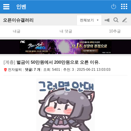
인벤
오픈이슈갤러리
전체보기
공
검
글
지
색
내글
내 댓글
10추글
on/off
쓰
기
[계층]
벌금이 50만원에서 200만원으로 오른 이유.
전자팔찌
댓글: 7 개
조회:
5401
추천:
3
2025-06-21 13:03:03