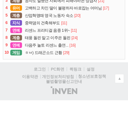
3
계층
[21]
공자도 말했던 사회에서 피해야하는 상급자
4
유머
[17]
고백하고 차인 딸이 불평하자 바로잡는 어머님
5
계층
[20]
산업혁명때 영국 노동자 숙소
6
지식
[11]
중력댐의 건축해부도
7
연예
[11]
리센느 프리티걸 음중 1위~
8
계층
[24]
태풍 돌핀 말고 이주은 돌핀
9
연예
[16]
다음주 놀토 리센느 출연...
10
게임
[29]
ㅎㅂ) 드래곤소드 근황
로그인
PC화면
퀵링크
설정
청소년보호정책
이용약관
개인정보처리방침
▲
불법촬영물신고안내
(주)
인
벤