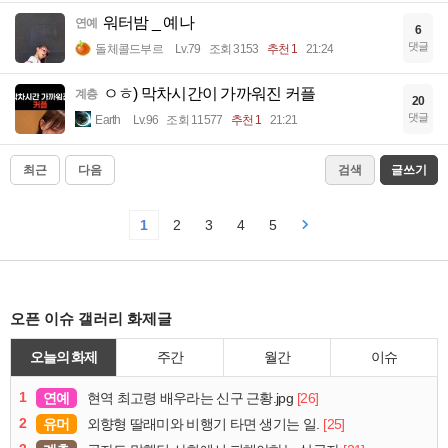
워터밤 _ 예나
연예
6
댓글
돌체콜드부르
Lv.79
조회 3153
추천 1
21:24
ㅇㅎ) 막차시간이 가까워진 커플
계층
20
댓글
Earth
Lv.96
조회 11577
추천 1
21:21
최근
다음
검색
글쓰기
1
2
3
4
5
오픈 이슈 갤러리 화제글
오늘의 화제
주간
월간
이슈
1
연예
[26]
현역 최고령 배우라는 신구 근황.jpg
2
유머
[25]
외향형 딸래미와 비행기 타면 생기는 일.