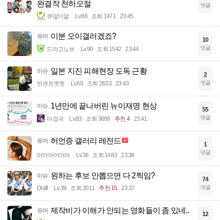
완결작 천하오절
댓글
큐땁이알
Lv.88
조회 1471
23:45
이분 오이갤러겠죠?
유머
10
댓글
드라고노브
Lv.90
조회 1542
23:44
일본 지진 피해현장 도독 근황
이슈
2
댓글
빈센트멧젠
Lv.60
조회 2633
23:43
1년만에 끝나버린 뉴이재명 현상
이슈
55
댓글
마검귀
Lv.83
조회 3699
추천 4
23:41
허언증 갤러리 레전드
유머
1
댓글
머머머머머며
Lv.38
조회 1483
23:38
원하는 후보 안뽑으면 다 2찍임?
이슈
74
댓글
Disifi
Lv.39
조회 2011
추천 15
23:37
제작비가 이해가 안되는 영화들이 좀 있네..
유머
12