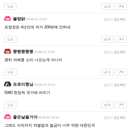
답글
0
0
불량닭
25-06-21 13:07
신고
|
공감 확인
표창장은 4년인데 저거 200밖에 안하네
답글
0
0
뿡빵뿡뿡뿡
25-06-21 13:07
신고
|
공감 확인
괜히 의베충 소리 나오는게 아니지
답글
1
0
포로리형님
25-06-21 13:12
신고
|
공감 확인
5080 한장씩 국가에 바치기
답글
0
0
좋은날올거야
25-06-21 13:20
신고
|
공감 확인
그래도 아직까지 처벌법과 벌금이 너무 약한 대한민국