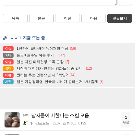
목록
본문
이전
다음
댓글보기
ㅇㅇㄱ 지금 뜨는 글
1년만에 끝나버린 뉴이재명 현상
[56]
이슈
폴드8 일주일 써본 후기....
[17]
기타
일본 지진 피해현장 도독 근황
[2]
이슈
제작비가 이해가 안되는 영화들이 좀 있네..
[12]
유머
원하는 후보 안뽑으면 다 2찍임?
[74]
이슈
일본 기상청피셜 :한국아 니네가 원하는거 보내줄게
[8]
사진
남자들이 미친다는 스킬 모음
유머
1
댓글
라라크로포드
Lv.87
조회 361
01:27