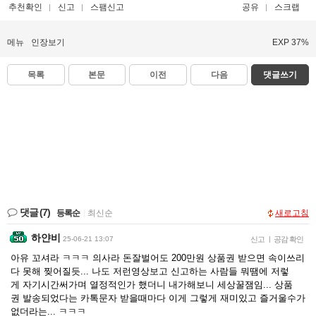
추천확인
신고
스팸신고
공유
스크랩
메뉴
인장보기
EXP 37%
목록
본문
이전
다음
댓글쓰기
댓글
(7)
등록순
|
최신순
새로고침
하얀비
25-06-21 13:07
신고
|
공감 확인
아유 꼬셔라 ㅋㅋㅋ 의사라 돈잘벌어도 200만원 상품권 받으면 속이쓰리
다 못해 찢어질듯... 나도 저런영상보고 신고하는 사람들 뭐땜에 저렇
게 자기시간써가며 열정적인가 했더니 내가해보니 세상꿀잼임... 상품
권 발송되었다는 카톡문자 받을때마다 이게 그렇게 재미있고 즐거울수가
없더라는... ㅋㅋㅋ