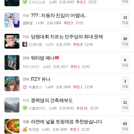
댓글
드라고노브
Lv.90
조회 2443
추천 1
23:35
??? : 자동차 진입이 어렵네..
이슈
13
댓글
꿻뻵뗗
Lv.90
조회 3968
추천 3
23:01
당원대회 치르는 민주당의 최대 문제
이슈
20
댓글
진겟타원
Lv.70
조회 2765
추천 8
22:49
워터밤 예나
연예
6
댓글
아이스티이
Lv.32
조회 1517
추천 1
22:41
ITZY 유나
연예
3
댓글
케를로스
Lv.86
조회 1688
추천 1
22:36
중력댐의 건축해부도
지식
11
댓글
너빨갱이지
Lv.86
조회 5041
추천 12
22:33
라면에 넣을 토핑재료 추천받습니다
계층
63
댓글
쾌변왕
Lv.91
조회 2946
추천 1
22:30