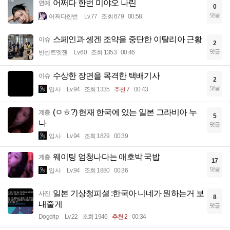
어쩌다 한번 미야오 나린
연예
0
댓글
어쩌다한번
Lv.77
조회 679
00:58
스페인과 솅겐 조약을 중단한 이탈리아 근황
이슈
2
댓글
빈센트멧젠
Lv.60
조회 1353
00:46
수상한 장면을 목격한 택배기사
이슈
2
댓글
입사
Lv.94
조회 1335
추천 7
00:43
(ㅇㅎ?) 현재 한국에 있는 일본 그라비아 누
계층
5
나
댓글
입사
Lv.94
조회 1829
00:39
웨이팅 엄청나다는 애호박 국밥
계층
17
댓글
입사
Lv.94
조회 1880
00:36
일본 기상청피셜 :한국아 니네가 원하는거 보
사진
8
내줄게
댓글
Dogdrip
Lv.22
조회 1946
추천 2
00:34