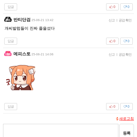
답글
0
0
반티단검
25-06-21 13:42
신고
|
공감 확인
개씨발럼들이 진짜 줄을섰다
답글
0
0
메피스토
25-06-21 14:06
신고
|
공감 확인
답글
0
0
새로고침
등록