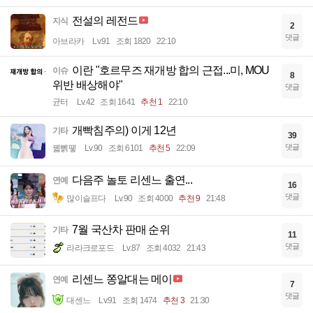
전설의 레전드
지식
2
댓글
아브라카
Lv.91
조회 1820
22:10
이란 "호르무즈 재개방 합의 근접...미, MOU
이슈
8
위반 배상해야"
댓글
균터
Lv.42
조회 1641
추천 1
22:10
개빡침주의) 이게 12년
기타
39
댓글
꿻뻵뗗
Lv.90
조회 6101
추천 5
22:09
다음주 놀토 리센느 출연...
연예
16
댓글
많이슬프다
Lv.90
조회 4000
추천 9
21:48
7월 국산차 판매 순위
기타
11
댓글
라라크로포드
Lv.87
조회 4032
21:43
리센느 쫑알대는 메이
연예
7
댓글
대센느
Lv.91
조회 1474
추천 3
21:30