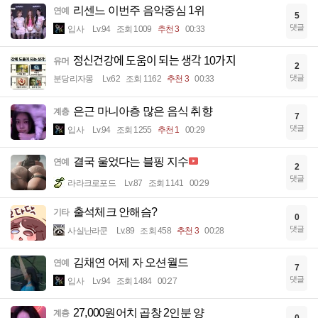
리센느 이번주 음악중심 1위
연예
5
댓글
입사
Lv.94
조회 1009
추천 3
00:33
정신건강에 도움이 되는 생각 10가지
유머
2
댓글
분당리자몽
Lv.62
조회 1162
추천 3
00:33
은근 마니아층 많은 음식 취향
계층
7
댓글
입사
Lv.94
조회 1255
추천 1
00:29
결국 울었다는 블핑 지수
연예
2
댓글
라라크로포드
Lv.87
조회 1141
00:29
출석체크 안해슴?
기타
0
댓글
사실난라쿤
Lv.89
조회 458
추천 3
00:28
김채연 어제 자 오션월드
연예
7
댓글
입사
Lv.94
조회 1484
00:27
27,000원어치 곱창 2인분 양
계층
0