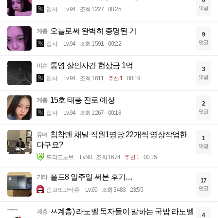
댓글
입사
Lv.94
조회 1227
00:25
오늘로써 완벽히 증명된 거
계층
9
댓글
입사
Lv.94
조회 1591
00:22
통영 살인사건 현상금 1억
이슈
3
댓글
입사
Lv.94
조회 1611
추천 1
00:19
15호 태풍 진로 예상
계층
2
댓글
입사
Lv.94
조회 1267
00:18
침착맨 채널 직원1명당 22개씩 영상작업한
유머
1
다구요?
댓글
드라고노브
Lv.90
조회 1674
추천 1
00:15
폴드8 일주일 써본 후기....
기타
17
댓글
암꼬또모타쥬
Lv.60
조회 3483
23:55
ㅆ계층) 라노벨 독자들이 말하는 국밥 라노벨
계층
4