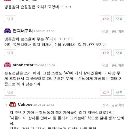
냉동참치 손질같은 소리하고있네 ㅋㅋㅋ
답글
0
0
엽긔너구리
25-06-21 13:36
신고
|
공감 확인
냉동참치 로스율이 무슨 30퍼가 ㅋㅋㅋㅋ
어디 유튜브에서 참치 해체시 수율 70퍼라는걸 봤나?? 웃기네
답글
0
0
arcanestar
25-06-21 13:36
신고
|
공감 확인
손질전같은 소리 하네. 그럼 스팸도 340이 돼지 살아있을때 피 내장 무
게 포함해서 그 중량으로 파냐? 모든 무게는 손님에게 제공되는 형태 기
준으로 해야 맞는거야
답글
0
0
Calipse
25-06-21 13:42
신고
|
공감 확인
지 주변 지가아는 형님동생 참치가게들이 죄다 저딴식으로하니
“니들이 이 장사를 안해서 뭘 몰라서 그러는데“ 식으로 절대 생각 안바
꿈.
지들이 전부 다 다같이 틀렸다는걸 도저히 납득 못함.