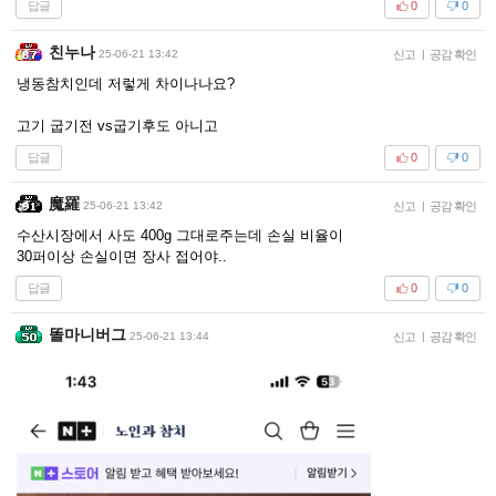
답글
0
0
친누나
25-06-21 13:42
신고
|
공감 확인
냉동참치인데 저렇게 차이나나요?
고기 굽기전 vs굽기후도 아니고
답글
0
0
魔羅
25-06-21 13:42
신고
|
공감 확인
수산시장에서 사도 400g 그대로주는데 손실 비율이
30퍼이상 손실이면 장사 접어야..
답글
0
0
똘마니버그
25-06-21 13:44
신고
|
공감 확인