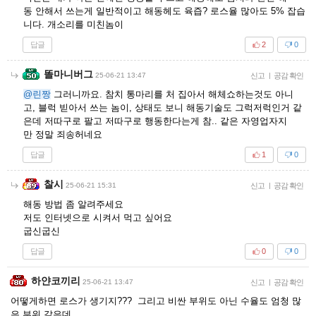
동 안해서 쓰는게 일반적이고 해동헤도 육즙? 로스율 많아도 5% 잡습
니다. 개소리를 미친놈이
답글
2
0
똘마니버그
25-06-21 13:47
신고
|
공감 확인
@린짱
그러니까요. 참치 통마리를 처 집아서 해체쇼하는것도 아니
고, 블럭 빋아서 쓰는 놈이, 상태도 보니 해동기술도 그럭저럭인거 같
은데 저따구로 팔고 저따구로 행동한다는게 참.. 같은 자영업자지
만 정말 죄송허네요
답글
1
0
찰시
25-06-21 15:31
신고
|
공감 확인
해동 방법 좀 알려주세요
저도 인터넷으로 시켜서 먹고 싶어요
굽신굽신
답글
0
0
하얀코끼리
25-06-21 13:47
신고
|
공감 확인
어떻게하면 로스가 생기지??? 그리고 비싼 부위도 아닌 수율도 엄청 많
은 부위 같은데