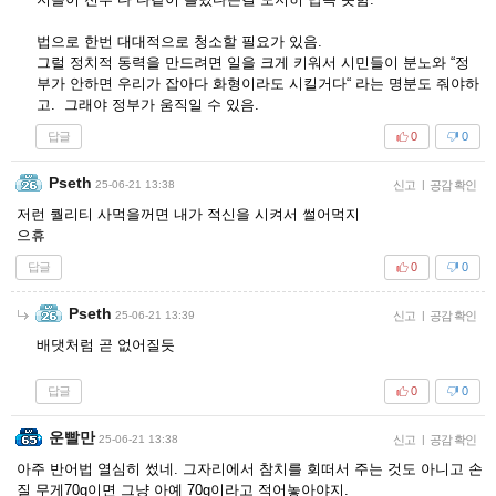
법으로 한번 대대적으로 청소할 필요가 있음.
그럴 정치적 동력을 만드려면 일을 크게 키워서 시민들이 분노와 “정
부가 안하면 우리가 잡아다 화형이라도 시킬거다“ 라는 명분도 줘야하
고. 그래야 정부가 움직일 수 있음.
답글
0
0
Pseth
25-06-21 13:38
신고
|
공감 확인
저런 퀄리티 사먹을꺼면 내가 적신을 시켜서 썰어먹지
으휴
답글
0
0
Pseth
25-06-21 13:39
신고
|
공감 확인
배댓처럼 곧 없어질듯
답글
0
0
운빨만
25-06-21 13:38
신고
|
공감 확인
아주 반어법 열심히 썼네. 그자리에서 참치를 회떠서 주는 것도 아니고 손
질 무게70g이면 그냥 아예 70g이라고 적어놓아야지.