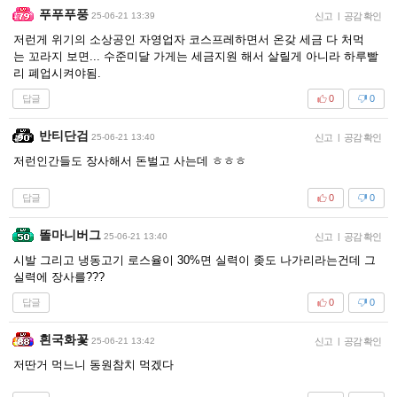
푸푸푸풍
25-06-21 13:39
신고
|
공감 확인
저런게 위기의 소상공인 자영업자 코스프레하면서 온갖 세금 다 처먹
는 꼬라지 보면... 수준미달 가게는 세금지원 해서 살릴게 아니라 하루빨
리 폐업시켜야됨.
답글
0
0
반티단검
25-06-21 13:40
신고
|
공감 확인
저런인간들도 장사해서 돈벌고 사는데 ㅎㅎㅎ
답글
0
0
똘마니버그
25-06-21 13:40
신고
|
공감 확인
시발 그리고 냉동고기 로스율이 30%면 실력이 좆도 나가리라는건데 그
실력에 장사를???
답글
0
0
흰국화꽃
25-06-21 13:42
신고
|
공감 확인
저딴거 먹느니 동원참치 먹겠다