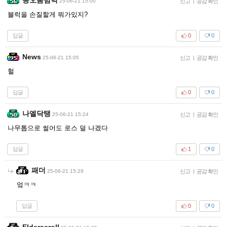
25-06-21 15:00
신고
|
공감 확인
블럭을 손질할게 뭐가있지?
답글
0
0
News
25-06-21 15:05
신고
|
공감 확인
헐
답글
0
0
나엘닥탱
25-06-21 15:24
신고
|
공감 확인
나무톱으로 썰어도 로스 덜 나겠다
답글
1
0
패더
25-06-21 15:29
신고
|
공감 확인
엌ㅋㅋ
답글
0
0
Elderscroll