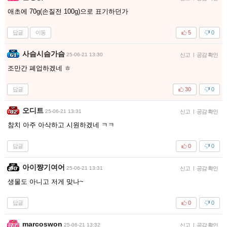
애초에 70g(손질전 100g)으로 표기하던가
답글
이동
5
0
사슴시슴가슴
25-06-21 13:30
신고
|
공감 확인
조만간 폐업하겠네 ㅎ
답글
30
0
오디트
25-06-21 13:31
신고
|
공감 확인
참치 아주 아삭하고 시원하겠네 ㅋㅋ
답글
0
0
아이쨩기여어
25-06-21 13:31
신고
|
공감 확인
생물도 아니고 저게 맞나~
답글
0
0
marcoswon
25-06-21 13:32
신고
|
공감 확인