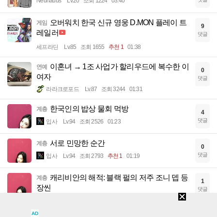
Neuhauus
Lv.20
조회 1224
03:40
오버워치 한국 신규 영웅 D.MON 플레이 트
게임
9
레일러
댓글
세프라딘
Lv.85
조회 1655
추천 1
01:38
이혼녀 → 1조 사업가 할리우드에 복수한 이
연예
0
여자
댓글
라라크로포드
Lv.87
조회 3244
01:31
한국인의 밥상 물회 먹방
계층
4
댓글
입사
Lv.94
조회 2526
01:23
서로 민망한 순간
계층
0
댓글
입사
Lv.94
조회 2793
추천 1
01:19
캐리비안의 해적: 블랙 펄의 저주 조니 뎁 등
계층
1
장씬
댓글
입사
Lv.94
조회 2732
01:15
AD