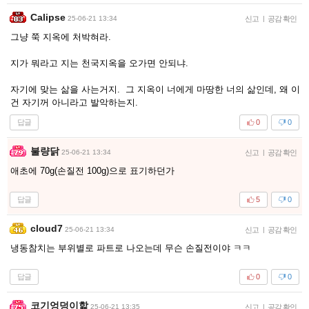
Calipse
25-06-21 13:34
신고
|
공감 확인
그냥 쭉 지옥에 처박혀라.
지가 뭐라고 지는 천국지옥을 오가면 안되냐.
자기에 맞는 삶을 사는거지. 그 지옥이 너에게 마땅한 너의 삶인데, 왜 이
건 자기꺼 아니라고 발악하는지.
답글
0
0
불량닭
25-06-21 13:34
신고
|
공감 확인
애초에 70g(손질전 100g)으로 표기하던가
답글
5
0
cloud7
25-06-21 13:34
신고
|
공감 확인
냉동참치는 부위별로 파트로 나오는데 무슨 손질전이야 ㅋㅋ
답글
0
0
코기엉덩이핥
25-06-21 13:35
신고
|
공감 확인