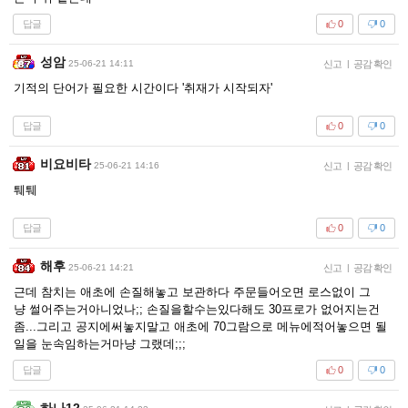
답글
0
0
성암
25-06-21 14:11
신고
|
공감 확인
기적의 단어가 필요한 시간이다 '취재가 시작되자'
답글
0
0
비요비타
25-06-21 14:16
신고
|
공감 확인
퉤퉤
답글
0
0
해후
25-06-21 14:21
신고
|
공감 확인
근데 참치는 애초에 손질해놓고 보관하다 주문들어오면 로스없이 그
냥 썰어주는거아니었나;; 손질을할수는있다해도 30프로가 없어지는건
좀...그리고 공지에써놓지말고 애초에 70그람으로 메뉴에적어놓으면 될
일을 눈속임하는거마냥 그랬데;;;
답글
0
0
하나12