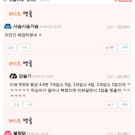
사슴시슴가슴
25-06-21 13:30
신고
|
공감 확인
조만간 폐업하겠네 ㅎ
답글
이동
30
0
강슬기
25-06-21 13:37
신고
|
공감 확인
리뷰 9개에 평균 4.4면 7개업소 5점, 1개업소 4점, 1개업소 1점인데 ㅋ
ㅋㅋㅋㅋㅋ 작성자가 얼마나 빡쳤으면 리뷰달면서 1점을 줬을까 ㅋㅋ
ㅋㅋㅋㅋ
답글
이동
7
0
불량닭
25-06-21 13:34
신고
|
공감 확인