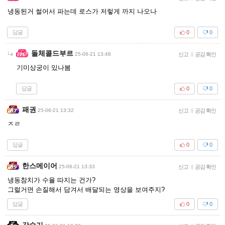
냉동된거 썰어서 파는데 로스가 저렇게 까지 나오나
답글
0
0
돌체콜드부르
25-06-21 13:48
신고
|
공감 확인
기미상궁이 있나봄
답글
0
0
패권
25-06-21 13:32
신고
|
공감 확인
ㅈㄹ
답글
0
0
한스메이어
25-06-21 13:33
신고
|
공감 확인
냉동참치가 수율 따지는 건가?
그럴거면 손질해서 담겨서 배달되는 영상을 보여주지?
답글
0
0
강슬기