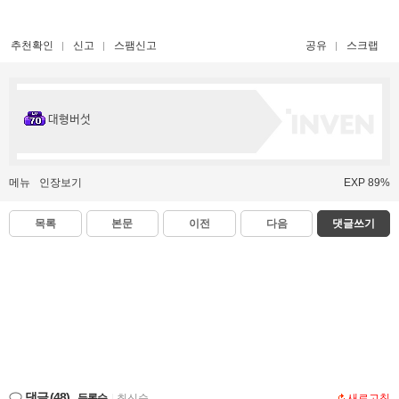
추천확인
신고
스팸신고
공유
스크랩
대형버섯
메뉴
인장보기
EXP 89%
목록
본문
이전
다음
댓글쓰기
댓글
(48)
등록순
|
최신순
새로고침