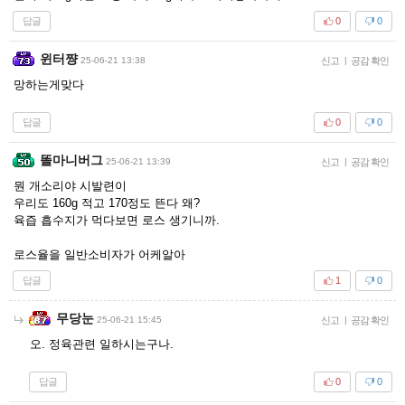
답글
0
0
윈터쨩
25-06-21 13:38
신고
|
공감 확인
망하는게맞다
답글
0
0
똘마니버그
25-06-21 13:39
신고
|
공감 확인
뭔 개소리야 시발련이
우리도 160g 적고 170정도 뜬다 왜?
육즙 흡수지가 먹다보면 로스 생기니까.
로스율을 일반소비자가 어케알아
답글
1
0
무당눈
25-06-21 15:45
신고
|
공감 확인
오. 정육관련 일하시는구나.
답글
0
0