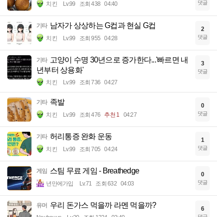
댓글
치킨
Lv.99
조회 438
04:40
남자가 상상하는 G컵과 현실 G컵
기타
2
댓글
치킨
Lv.99
조회 955
04:28
고양이 수명 30년으로 증가한다...'빠르면 내
기타
3
년부터 상용화'
댓글
치킨
Lv.99
조회 736
04:27
족발
기타
0
댓글
치킨
Lv.99
조회 476
추천 1
04:27
허리통증 완화 운동
기타
1
댓글
치킨
Lv.99
조회 705
04:24
스팀 무료 게임 - Breathedge
게임
0
댓글
년만에가입
Lv.71
조회 632
04:03
우리 돈가스 먹을까 라멘 먹을까?
유머
6
댓글