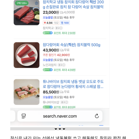
적신은 내가 아는 선에선 냉동블럭 쓰고 해동해도 참치라 완전 해