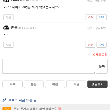
25-06-21 15:35
신고
|
공감 확인
??? : 나머지 30g은 제가 먹었습니다^^7
답글
0
0
존윅
25-06-21 15:50
신고
|
공감 확인
ㅉㅉ
답글
0
0
새로고침
등록
목록
본문
이전
다음
댓글보기
ㅇㅇㄱ 지금 뜨는 글
우리 돈가스 먹을까 라멘 먹을까?
[6]
유머