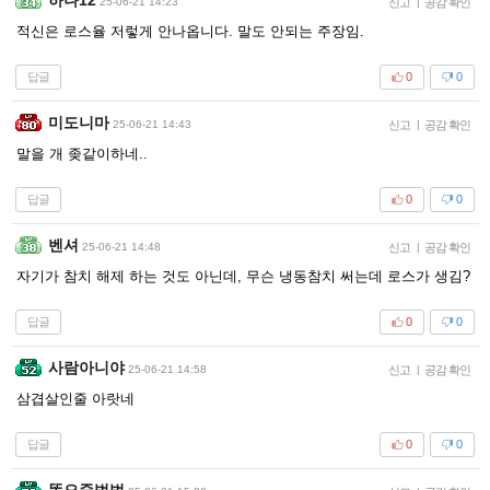
25-06-21 14:23
신고
|
공감 확인
적신은 로스율 저렇게 안나옵니다. 말도 안되는 주장임.
답글
0
0
미도니마
25-06-21 14:43
신고
|
공감 확인
말을 개 좆같이하네..
답글
0
0
벤셔
25-06-21 14:48
신고
|
공감 확인
자기가 참치 해제 하는 것도 아닌데, 무슨 냉동참치 써는데 로스가 생김?
답글
0
0
사람아니야
25-06-21 14:58
신고
|
공감 확인
삼겹살인줄 아랏네
답글
0
0
똥오줌범벅