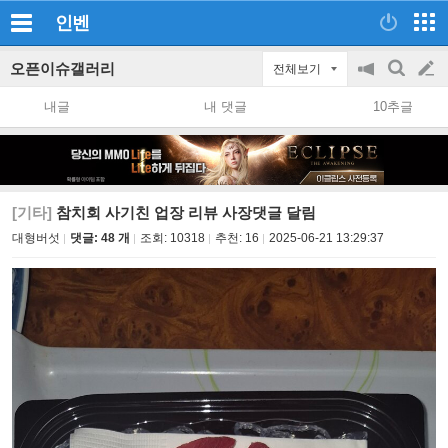
인벤
오픈이슈갤러리
전체보기
공
검
글
지
색
내글
내 댓글
10추글
on/off
쓰
기
[기타]
참치회 사기친 업장 리뷰 사장댓글 달림
대형버섯
댓글: 48 개
조회:
10318
추천:
16
2025-06-21 13:29:37