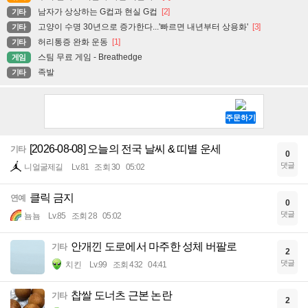
남자가 상상하는 G컵과 현실 G컵
[2]
기타
고양이 수명 30년으로 증가한다...'빠르면 내년부터 상용화'
[3]
기타
허리통증 완화 운동
[1]
기타
스팀 무료 게임 - Breathedge
게임
족발
기타
[2026-08-08] 오늘의 전국 날씨 & 띠별 운세
기타
0
댓글
니얼굴제길
Lv.81
조회 30
05:02
클릭 금지
연예
0
댓글
뇸뇸
Lv.85
조회 28
05:02
안개낀 도로에서 마주한 성체 버팔로
기타
2
댓글
치킨
Lv.99
조회 432
04:41
찹쌀 도너츠 근본 논란
기타
2