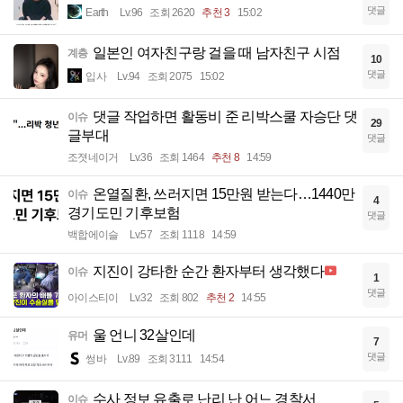
댓글
Earth
Lv.96
조회 2620
추천 3
15:02
일본인 여자친구랑 걸을 때 남자친구 시점
계층
10
댓글
입사
Lv.94
조회 2075
15:02
댓글 작업하면 활동비 준 리박스쿨 자승단 댓
이슈
29
글부대
댓글
조졋네이거
Lv.36
조회 1464
추천 8
14:59
온열질환, 쓰러지면 15만원 받는다…1440만
이슈
4
경기도민 기후보험
댓글
백합에이슬
Lv.57
조회 1118
14:59
지진이 강타한 순간 환자부터 생각했다
이슈
1
댓글
아이스티이
Lv.32
조회 802
추천 2
14:55
울 언니 32살인데
유머
7
댓글
썽바
Lv.89
조회 3111
14:54
수사 정보 유출로 난리 난 어느 경찰서
이슈