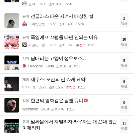
읏큐
Lv.86
조회 974
15:26
선글라스 파손 시켜서 배상한 썰
유머
2
댓글
파아랑망토
Lv.68
조회 1498
15:26
폭염에 미끄럼틀 타면 안되는 이유
유머
10
댓글
사실난라쿤
Lv.89
조회 1968
추천 2
15:21
담배피는 고양이 성우보소....
기타
9
댓글
Deadpool
Lv.88
조회 1614
15:18
제우스: 오만의 신 쇼케 요약
게임
6
댓글
미카
Lv.73
조회 1559
추천 2
15:17
한편의 영화같은 팸맨 뮤비
감동
0
댓글
Worksmart
Lv.19
조회 476
15:17
말싸움에서 쳐발리자 싸우자는 개 꼰대 캡틴
유머
11
아메리카
댓글