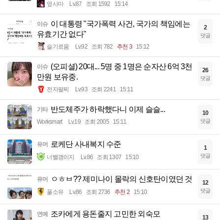
옆사마
Lv.87
조회 1592
15:14
이 대통령 "국가폭력 사건, 국가의 책임에는
이슈
2
유효기간 없다"
댓글
슬기로움
Lv.92
조회 782
추천 3
15:12
(오피셜) 20대... 5명 중 1명은 순자산 6억 3천
이슈
26
만원 보유중.
댓글
전자팔찌
Lv.93
조회 2241
15:11
반도체주가 하락했다니 이제 슬슬...
기타
10
댓글
Worksmart
Lv.19
조회 2005
15:11
로케단 사내복지 수준
유머
1
댓글
너빨갱이지
Lv.86
조회 1307
15:10
ㅇㅎㅂ?? 제미나이 몰락의 신호탄이였던 것
유머
12
댓글
풀소유
Lv.86
조회 2736
추천 2
15:10
조카에게 용돈줄지 고민한 외숙모
연예
13