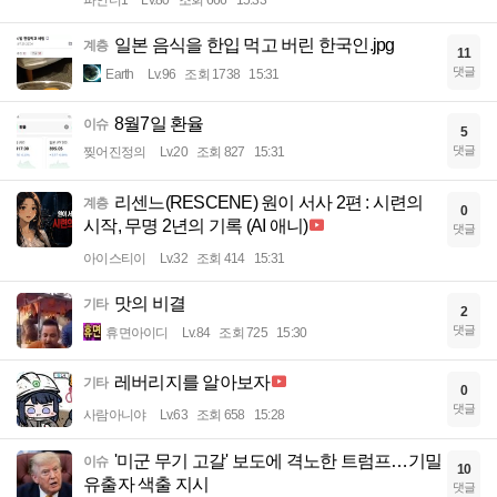
일본 음식을 한입 먹고 버린 한국인.jpg
계층
11
댓글
Earth
Lv.96
조회 1738
15:31
8월7일 환율
이슈
5
댓글
찢어진정의
Lv.20
조회 827
15:31
리센느(RESCENE) 원이 서사 2편 : 시련의
계층
0
시작, 무명 2년의 기록 (AI 애니)
댓글
아이스티이
Lv.32
조회 414
15:31
맛의 비결
기타
2
댓글
휴면아이디
Lv.84
조회 725
15:30
레버리지를 알아보자
기타
0
댓글
사람아니야
Lv.63
조회 658
15:28
'미군 무기 고갈' 보도에 격노한 트럼프…기밀
이슈
10
유출자 색출 지시
댓글