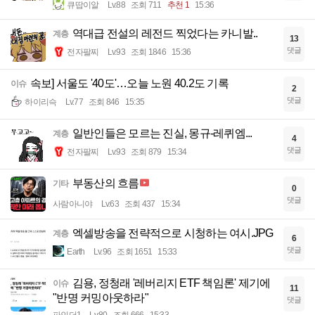
큐땁이알
Lv.88
조회 711
추천 1
15:36
역대급 전설의 레전드 찍었다는 카니발..
계층
13
댓글
전자팔찌
Lv.93
조회 1846
15:36
속보] 서울도 '40도'…오늘 노원 40.2도 기록
이슈
2
댓글
하이리슥
Lv.77
조회 846
15:35
일반인들은 모르는 진실, 몽규-레퀴엠...
계층
4
댓글
전자팔찌
Lv.93
조회 879
15:34
부동산의 흐름
기타
0
댓글
사람아니야
Lv.63
조회 437
15:34
엑셀방송을 전략적으로 시청하는 여시.JPG
계층
6
댓글
Earth
Lv.96
조회 1651
15:33
김용, 정청래 '레버리지 ETF 책임론' 제기에
이슈
11
"반명 커밍아웃하라"
댓글
파인더1
Lv.80
조회 666
15:33