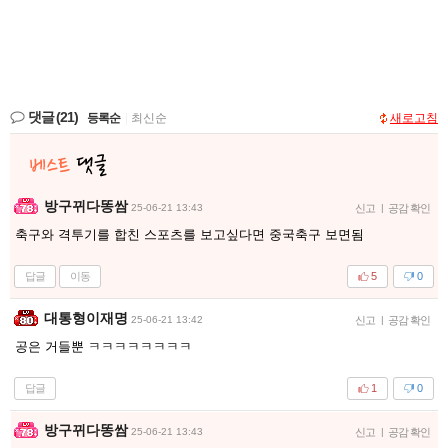
댓글
(21)
등록순
|
최신순
새로고침
방구뀌다똥쌈
25-06-21 13:43
신고
|
공감 확인
축구와 격투기를 합친 스포츠를 보고싶다면 중국축구 보면됨
답글
이동
5
0
대통형이재명
25-06-21 13:42
신고
|
공감 확인
공은 거들뿐 ㅋㅋㅋㅋㅋㅋㅋㅋ
답글
1
0
방구뀌다똥쌈
25-06-21 13:43
신고
|
공감 확인