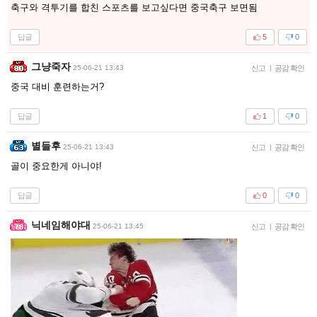
축구와 격투기를 합친 스포츠를 보고싶다면 중국축구 보면됨
답글
5
0
그냥죽자
25-06-21 13:43
신고
|
공감 확인
중국 대비 훈련하는거?
답글
1
0
별들후
25-06-21 13:43
신고
|
공감 확인
골이 중요한게 아니야!
답글
0
0
닉네임해야대
25-06-21 13:45
신고
|
공감 확인