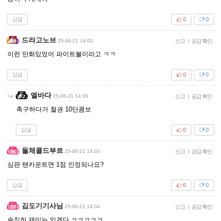
답글
0
0
드라고노브
25-06-21 14:02
신고
|
공감 확인
이런 만화있었어 파이트볼이라고 ㅋㅋ
답글
0
0
엘바다
25-06-21 14:30
신고
|
공감 확인
축구하다가 철권 10단콤보
답글
0
0
돌체콜드부르
25-06-21 14:03
신고
|
공감 확인
심판 텐카운트면 1점 인정되나요?
답글
0
0
김도기기사님
25-06-21 14:04
신고
|
공감 확인
솔직히 재미는 있겠다 ㅋㅋㅋㅋㅋ