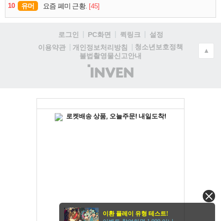
10
유머
[45]
요즘 폐미 근황.
로그인
PC화면
퀵링크
설정
청소년보호정책
이용약관
개인정보처리방침
▲
불법촬영물신고안내
(주)
인
벤
이환 플레이 유형 테스트!