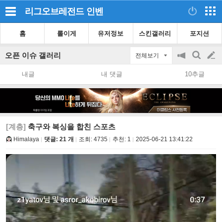
리그오브레전드
인벤
홈
롤이게
유저정보
스킨갤러리
포지션
오픈 이슈 갤러리
전체보기
공
검
글
지
색
내글
내 댓글
10추글
on/off
쓰
기
[계층]
축구와 복싱을 합친 스포츠
Himalaya
댓글: 21 개
조회:
4735
추천:
1
2025-06-21 13:41:22