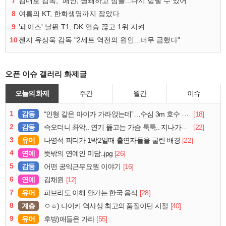
7
김대호 감독, "패인, 명쾌하고 심플...다시 힘낼 수 있어"
8
여름의 KT, 한화생명까지 잡았다
9
'페이즈' 날뛴 T1, DK 연승 끊고 1위 지켜
10
젠지 유상욱 감독 "2세트 역전의 원인...너무 급했다"
오픈 이슈 갤러리 화제글
오늘의 화제
주간
월간
이슈
1
감동
[18]
“인형 같은 아이가 가라앉는데”…수심 3m 호수 뛰어든 60대 의인
2
감동
[22]
슥오더니 촤악.. 연기 뚫고는 가슴 툭툭.. 지나가던 아재의 정체
3
유머
[22]
나영석 피디가 1박2일때 출연자들을 굴린 배경
4
연예
[26]
뜻밖의 연예인 미담..jpg
5
감동
[16]
어떤 공익근무요원 이야기
6
연예
[12]
김채원
7
유머
[28]
파브리도 이해 안가는 한국 음식
8
계층
[40]
ㅇㅎ) 나이키 역사상 최고의 품질이던 시절
9
유머
[55]
후방)애들은 가라