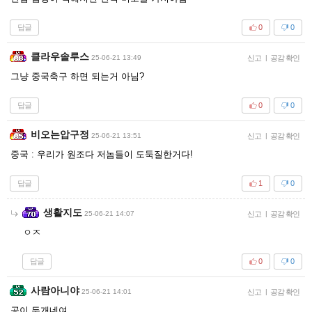
답글
0
0
클라우솔루스
25-06-21 13:49
신고
|
공감 확인
그냥 중국축구 하면 되는거 아님?
답글
0
0
비오는압구정
25-06-21 13:51
신고
|
공감 확인
중국 : 우리가 원조다 저놈들이 도둑질한거다!
답글
1
0
생활지도
25-06-21 14:07
신고
|
공감 확인
ㅇㅈ
답글
0
0
사람아니야
25-06-21 14:01
신고
|
공감 확인
공이 두개네여