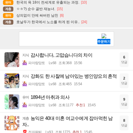
한국의 욕 18이 전세계로 유출되는 과정.
[10]
유머
ㅇㅎ?) 순수 골반 재능녀.
[15]
계층
상의없이 안에 싸버린 남친
[6]
유머
호날두가 한국에서 노쇼를 하게 된 이유..
[24]
계층
감사합니다, 고맙습니다의 차이
지식
6
댓글
파아랑망토
Lv.68
조회 368
15:56
강화도 한 사찰에 남아있는 병인양요의 흔적
지식
2
댓글
파아랑망토
Lv.68
조회 465
15:54
1894년 마취과 의사
유머
9
댓글
파아랑망토
Lv.68
조회 1177
추천 1
15:45
농익은 40대 미혼 여교수에게 잡아먹힌 남
계층
8
자..
댓글
전자팔찌
Lv.93
조회 1775
추천 1
15:45