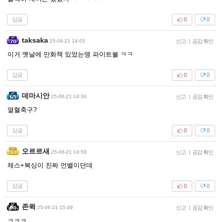
답글
0
0
taksaka
25-06-21 14:05
신고
|
공감 확인
이거 옛날에 만화책 있었는뎅 파이트볼 ㅋㅋ
답글
0
0
데마시안
25-06-21 14:30
신고
|
공감 확인
열혈축구?
답글
0
0
오르르새
25-06-21 14:58
신고
|
공감 확인
체스+복싱이 진짜 언밸이던데
답글
0
0
존윅
25-06-21 15:49
신고
|
공감 확인
ㅋㅋㅋ