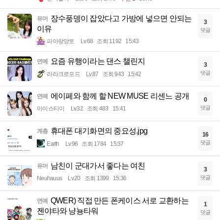
장수풍뎅이 잡았다고 가방에 넣으면 안되는
유머
3
이유
댓글
파아랑망토
Lv.68
조회 1192
15:43
요즘 유행이라는 댄스 챌린지
연예
3
댓글
라라크로포드
Lv.87
조회 943
15:42
에이페와 함께 할 NEW MUSE 리센느 공개
연예
0
댓글
아이스티이
Lv.32
조회 483
15:41
휴대폰 대기화면의 중요성.jpg
계층
16
댓글
Earth
Lv.96
조회 1784
15:37
남친이 군대가서 좋다는 여친
유머
3
댓글
Neuhauus
Lv.20
조회 1399
15:36
QWER) 직접 만든 폰케이스 서로 교환하는
연예
1
젠야타와 냥뇽타워
댓글