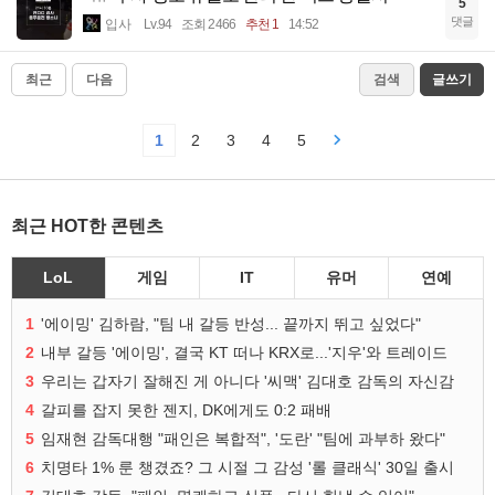
5
댓글
입사
Lv.94
조회 2466
추천 1
14:52
최근
다음
검색
글쓰기
1
2
3
4
5
최근 HOT한 콘텐츠
LoL
게임
IT
유머
연예
1
'에이밍' 김하람, "팀 내 갈등 반성... 끝까지 뛰고 싶었다"
2
내부 갈등 '에이밍', 결국 KT 떠나 KRX로...'지우'와 트레이드
3
우리는 갑자기 잘해진 게 아니다 '씨맥' 김대호 감독의 자신감
4
갈피를 잡지 못한 젠지, DK에게도 0:2 패배
5
임재현 감독대행 "패인은 복합적", '도란' "팀에 과부하 왔다"
6
치명타 1% 룬 챙겼죠? 그 시절 그 감성 '롤 클래식' 30일 출시