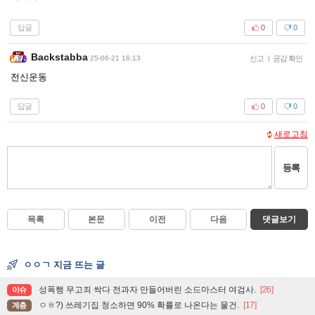
답글
0
0
Backstabba
25-06-21 16:13
신고
|
공감 확인
전신운동
답글
0
0
새로고침
등록
목록
본문
이전
다음
댓글보기
ㅇㅇㄱ 지금 뜨는 글
성폭행 무고죄 싹다 전과자 만들어버린 소드마스터 여검사.
[26]
이슈
ㅇㅎ?) 쓰레기집 청소하면 90% 확률로 나온다는 물건.
[17]
계층