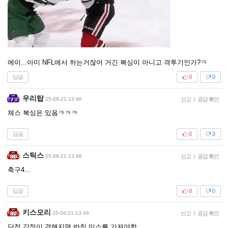
에이...아미 NFL에서 하는거잖어 거긴 복싱이 아니고 격투기인가?ㅋ
답글
0
0
우리탑
25-06-21 13:46
신고
|
공감 확인
체스 복싱은 있음ㅋㅋㅋ
답글
0
0
스틱스
25-06-21 13:46
신고
|
공감 확인
축구4…
답글
0
0
키스모리
25-06-21 13:48
신고
|
공감 확인
단점 감정이 격해지면 반칙 미소를 가져야함