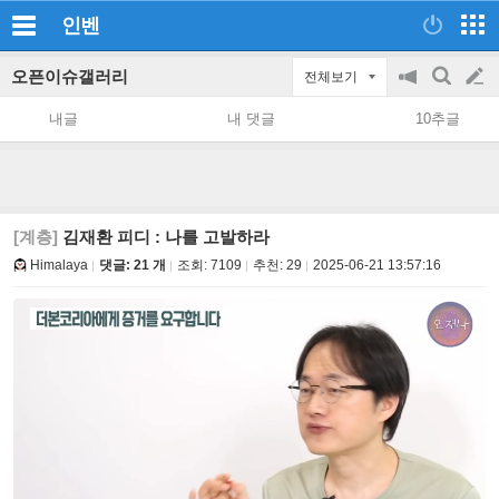
인벤
오픈이슈갤러리
전체보기
공
검
글
지
색
내글
내 댓글
10추글
on/off
쓰
기
[계층]
김재환 피디 : 나를 고발하라
Himalaya
댓글: 21 개
조회:
7109
추천:
29
2025-06-21 13:57:16