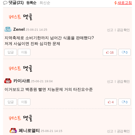
댓글
(21)
등록순
|
최신순
새로고침
Zenel
25-06-21 14:25
신고
|
공감 확인
지역축제로 소비기한까지 넘어간 식품을 판매했다?
저게 사실이면 진짜 심각한 문제
답글
이동
16
0
카이사르
25-06-21 19:04
신고
|
공감 확인
이거보도고 백종원 빨면 지능문제 거의 타진요수준
답글
이동
4
0
페니로열티
25-06-21 14:15
신고
|
공감 확인