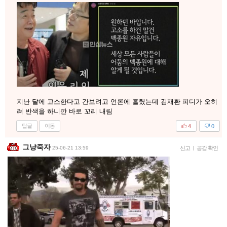
지난 달에 고소한다고 간보려고 언론에 흘렸는데 김재환 피디가 오히
려 반색을 하니깐 바로 꼬리 내림
답글
이동
4
0
그냥죽자
25-06-21 13:59
신고
|
공감 확인