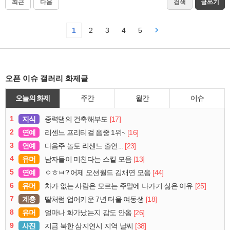
최근
다음
검색
글쓰기
1
2
3
4
5
오픈 이슈 갤러리 화제글
오늘의 화제
주간
월간
이슈
1
지식
[17]
중력댐의 건축해부도
2
연예
[16]
리센느 프리티걸 음중 1위~
3
연예
[23]
다음주 놀토 리센느 출연...
4
유머
[13]
남자들이 미친다는 스킬 모음
5
연예
[44]
ㅇㅎㅂ? 어제 오션월드 김채연 모음
6
유머
[25]
차가 없는 사람은 모르는 주말에 나가기 싫은 이유
7
계층
[18]
딸처럼 업어키운 7년 터울 여동생
8
유머
[26]
얼마나 화가났는지 감도 안옴
9
사진
[38]
지금 북한 삼지연시 지역 날씨