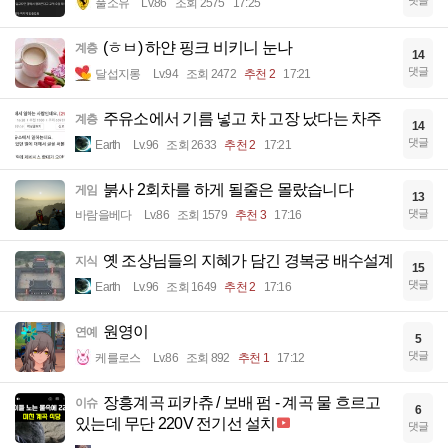
풀소유
Lv.86
조회 2575
17:25
(ㅎㅂ) 하얀 핑크 비키니 눈나
계층
14
댓글
달섭지롱
Lv.94
조회 2472
추천 2
17:21
주유소에서 기름 넣고 차 고장 났다는 차주
계층
14
댓글
Earth
Lv.96
조회 2633
추천 2
17:21
붉사 2회차를 하게 될줄은 몰랐습니다
게임
13
댓글
바람을베다
Lv.86
조회 1579
추천 3
17:16
옛 조상님들의 지혜가 담긴 경복궁 배수설계
지식
15
댓글
Earth
Lv.96
조회 1649
추천 2
17:16
원영이
연예
5
댓글
케를로스
Lv.86
조회 892
추천 1
17:12
장흥계곡 피카츄 / 보배 펌 - 계곡 물 흐르고
이슈
6
있는데 무단 220V 전기선 설치
댓글