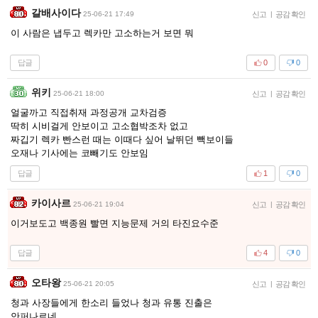
갈배사이다
25-06-21 17:49
신고
|
공감 확인
이 사람은 냅두고 렉카만 고소하는거 보면 뭐
답글
0
0
위키
25-06-21 18:00
신고
|
공감 확인
얼굴까고 직접취재 과정공개 교차검증
딱히 시비걸게 안보이고 고소협박조차 없고
짜깁기 렉카 빤스런 때는 이때다 싶어 날뛰던 빽보이들
오재나 기사에는 코빼기도 안보임
답글
1
0
카이사르
25-06-21 19:04
신고
|
공감 확인
이거보도고 백종원 빨면 지능문제 거의 타진요수준
답글
4
0
오타왕
25-06-21 20:05
신고
|
공감 확인
청과 사장들에게 한소리 들었나 청과 유통 진출은
안퍼나르네