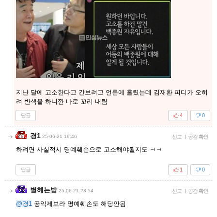
지난 달에 고소한다고 간보려고 언론에 흘렸는데 김재환 피디가 오히
려 반색을 하니깐 바로 꼬리 내림
답글
4
0
경1
25-06-21 19:46
신고
|
공감 확인
하려면 사실적시 명예훼손으로 고소해야될지도 ㅋㅋ
답글
1
0
별헤는밤
25-06-21 23:54
신고
|
공감 확인
@경1
공익제보라 명예훼손도 해당안됨