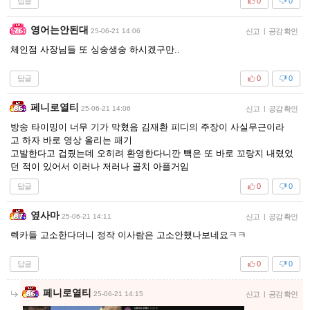
답글
0
0
영어는안된대
25-06-21 14:06
신고
|
공감 확인
체인점 사장님들 또 싱숭생숭 하시겠구만..
답글
0
0
페니로열티
25-06-21 14:06
신고
|
공감 확인
방송 타이밍이 너무 기가 막혔음 김재환 피디의 주장이 사실무근이라
고 하자 바로 영상 올리는 패기
고발한다고 겁줬는데 오히려 환영한다니깐 빽은 또 바로 꼬랑지 내렸었
던 적이 있어서 이러나 저러나 골치 아플거임
답글
0
0
옆사마
25-06-21 14:11
신고
|
공감 확인
렉카들 고소한다더니 정작 이사람은 고소안했나보네요ㅋㅋ
답글
0
0
페니로열티
25-06-21 14:15
신고
|
공감 확인