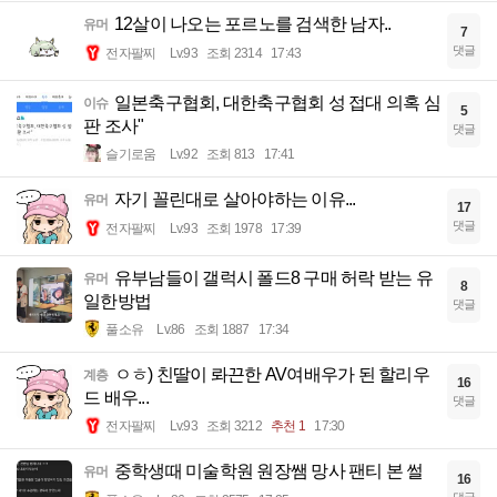
12살이 나오는 포르노를 검색한 남자..
유머
7
댓글
전자팔찌
Lv.93
조회 2314
17:43
일본축구협회, 대한축구협회 성 접대 의혹 심
이슈
5
판 조사"
댓글
슬기로움
Lv.92
조회 813
17:41
자기 꼴린대로 살아야하는 이유...
유머
17
댓글
전자팔찌
Lv.93
조회 1978
17:39
유부남들이 갤럭시 폴드8 구매 허락 받는 유
유머
8
일한방법
댓글
풀소유
Lv.86
조회 1887
17:34
ㅇㅎ) 친딸이 롸끈한 AV여배우가 된 할리우
계층
16
드 배우...
댓글
전자팔찌
Lv.93
조회 3212
추천 1
17:30
중학생때 미술학원 원장쌤 망사 팬티 본 썰
유머
16
댓글