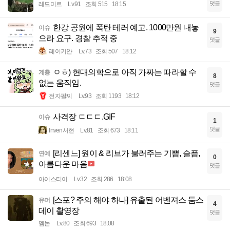
댓글
레드미르
Lv.91
조회 515
18:15
한강 공원에 폭탄 테러 예고. 1000만원 내놓
이슈
9
으라 요구. 경찰 추적 중
댓글
레이키얀
Lv.73
조회 507
18:12
ㅇㅎ) 현대의학으로 아직 가짜는 따라할 수
계층
8
없는 움직임.
댓글
전자팔찌
Lv.93
조회 1193
18:12
사격장 ㄷㄷㄷ.GIF
이슈
1
댓글
Inven서현
Lv.81
조회 673
18:11
[리센느] 원이 & 리브가 불러주는 기쁨, 슬픔,
연예
0
아름다운 마음
댓글
아이스티이
Lv.32
조회 286
18:08
[스포? 주의 해야 하나] 유출된 어벤져스 둠스
유머
4
데이 촬영장
댓글
멤논
Lv.80
조회 693
18:08