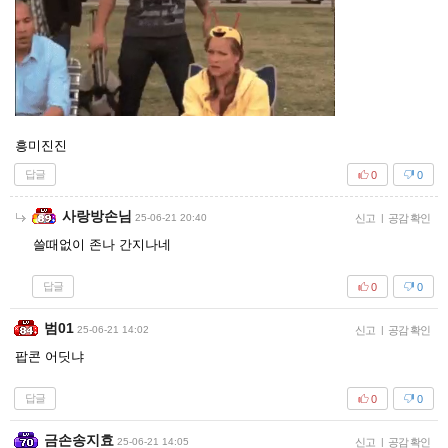
흥미진진
답글
0
0
사랑방손님
25-06-21 20:40
신고
|
공감 확인
쓸때없이 존나 간지나네
답글
0
0
범01
25-06-21 14:02
신고
|
공감 확인
팝콘 어딧냐
답글
0
0
금손송지효
25-06-21 14:05
신고
|
공감 확인