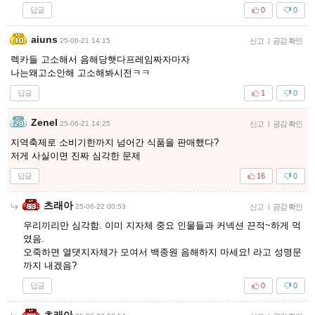
답글
0
0
aiuns
25-06-21 14:15
신고
|
공감 확인
렉카들 고소해서 음해당햇다프레임짜자마자
나는왜고소안해 고소해봐시전ㅋㅋ
답글
1
0
Zenel
25-06-21 14:25
신고
|
공감 확인
지역축제로 소비기한까지 넘어간 식품을 판매했다?
저게 사실이면 진짜 심각한 문제
답글
16
0
츠래아
25-06-22 00:53
신고
|
공감 확인
우리끼리만 심각함. 이미 지자체 중요 인물들과 커넥션 끈적~하게 먹
였음.
오죽하면 열댓지자체가 모여서 백종원 음해하지 마세요! 라고 성명문
까지 내겠음?
답글
0
0
츠래아