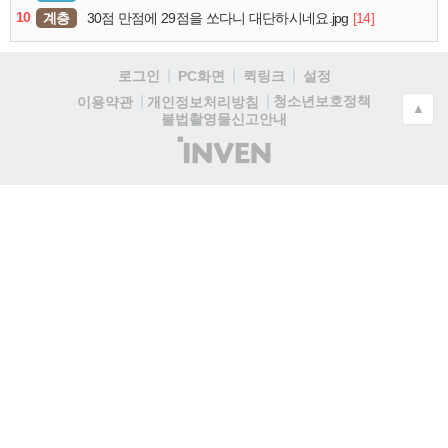
10
계층
[14]
30점 만점에 29점을 쏘다니 대단하시네요.jpg
로그인
PC화면
퀵링크
설정
청소년보호정책
이용약관
개인정보처리방침
▲
불법촬영물신고안내
(주)
인
벤