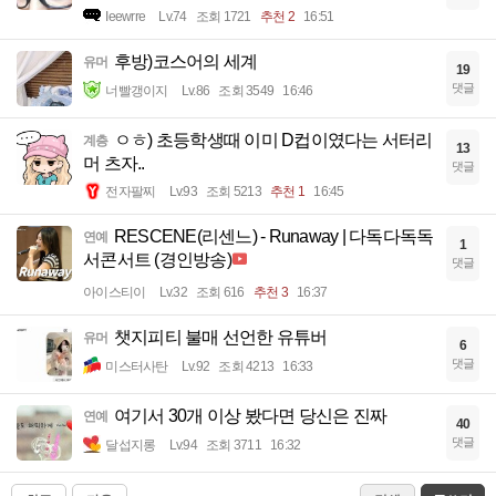
Ieewrre
Lv.74
조회 1721
추천 2
16:51
후방)코스어의 세계
유머
19
댓글
너빨갱이지
Lv.86
조회 3549
16:46
ㅇㅎ) 초등학생때 이미 D컵이였다는 서터리
계층
13
머 츠자..
댓글
전자팔찌
Lv.93
조회 5213
추천 1
16:45
RESCENE(리센느) - Runaway | 다독다독독
연예
1
서콘서트 (경인방송)
댓글
아이스티이
Lv.32
조회 616
추천 3
16:37
챗지피티 불매 선언한 유튜버
유머
6
댓글
미스터사탄
Lv.92
조회 4213
16:33
여기서 30개 이상 봤다면 당신은 진짜
연예
40
댓글
달섭지롱
Lv.94
조회 3711
16:32