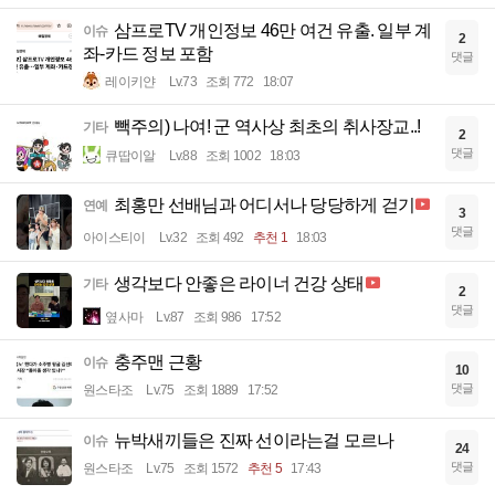
삼프로TV 개인정보 46만 여건 유출. 일부 계
이슈
2
좌-카드 정보 포함
댓글
레이키얀
Lv.73
조회 772
18:07
빽주의) 나여! 군 역사상 최초의 취사장교..!
기타
2
댓글
큐땁이알
Lv.88
조회 1002
18:03
최홍만 선배님과 어디서나 당당하게 걷기
연예
3
댓글
아이스티이
Lv.32
조회 492
추천 1
18:03
생각보다 안좋은 라이너 건강 상태
기타
2
댓글
옆사마
Lv.87
조회 986
17:52
충주맨 근황
이슈
10
댓글
원스타조
Lv.75
조회 1889
17:52
뉴박새끼들은 진짜 선이라는걸 모르나
이슈
24
댓글
원스타조
Lv.75
조회 1572
추천 5
17:43