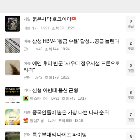
붉은사막 호크아이
게임
0
댓글
아브라카
Lv.91
조회 19
18:25
삼성 HBM4 ‘황금 수율’ 달성…공급 늘린다
이슈
2
댓글
균터
Lv.42
조회 144
18:24
예멘 후티 반군 "사우디 정유시설 드론으로
이슈
0
타격"
댓글
균터
Lv.42
조회 179
18:22
신형 아반떼 옵션 근황
기타
8
댓글
히스파니에
Lv.91
조회 743
18:17
중국인들이 뽑은 가장 나쁜 나라 순위
계층
7
댓글
달섭지롱
Lv.94
조회 666
18:16
특수부대의 나이프 파이팅
유머
8