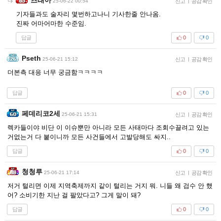
25-06-22 00:54
신고
|
공감 확인
기자들과도 술자리 몇번하고나니 기사한줄 안나옴.
진짜 어마어마한 수준임.
답글
0
0
Pseth
25-06-21 15:12
신고
|
공감 확인
더본측 대응 너무 궁금함ㅋㅋㅋㅋ
답글
0
0
페데리코2세
25-06-21 15:31
신고
|
공감 확인
렉카들이야 비단 이 이슈뿐만 아니라 모든 사태마다 조회수끌려고 있는
거없는거 다 붙이니까 모든 사건들에서 고발당해도 싸지..
답글
0
0
청청루
25-06-21 17:14
신고
|
공감 확인
저거 털리면 이제 지역축제까지 같이 털리는 거지 뭐. 니들 왜 검수 안 했
어? 소비기한 지난 걸 팔았다고? 그게 말이 돼?
답글
0
0