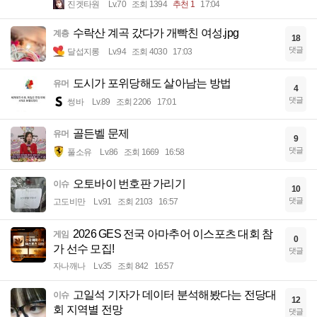
진겟타원
Lv.70
조회 1394
추천 1
17:04
수락산 계곡 갔다가 개빡친 여성.jpg
계층
18
댓글
달섭지롱
Lv.94
조회 4030
17:03
도시가 포위당해도 살아남는 방법
유머
4
댓글
썽바
Lv.89
조회 2206
17:01
골든벨 문제
유머
9
댓글
풀소유
Lv.86
조회 1669
16:58
오토바이 번호판 가리기
이슈
10
댓글
고도비만
Lv.91
조회 2103
16:57
2026 GES 전국 아마추어 이스포츠 대회 참
게임
0
가 선수 모집!
댓글
자나깨나
Lv.35
조회 842
16:57
고일석 기자가 데이터 분석해봤다는 전당대
이슈
12
회 지역별 전망
댓글