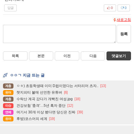
답글
0
0
새로고침
등록
목록
본문
이전
다음
댓글보기
ㅇㅇㄱ 지금 뜨는 글
ㅇㅎ) 초등학생때 이미 D컵이였다는 서터리머 츠자..
[13]
계층
챗지피티 불매 선언한 유튜버
[6]
유머
수락산 계곡 갔다가 개빡친 여성.jpg
[18]
계층
건강보험 '충격'…5년 흑자 중단
[12]
이슈
여기서 30개 이상 봤다면 당신은 진짜
[39]
연예
후방)코스어의 세계
[19]
유머