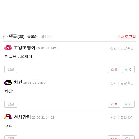
댓글
(30)
등록순
|
최신순
새로고침
고양고앵이
25-06-21 13:59
신고
|
공감 확인
어...음.. 오케이..
답글
0
0
치킨
25-06-21 14:00
신고
|
공감 확인
하앍
답글
0
0
천사강림
25-06-21 14:02
신고
|
공감 확인
ㅇㄷ
답글
0
0