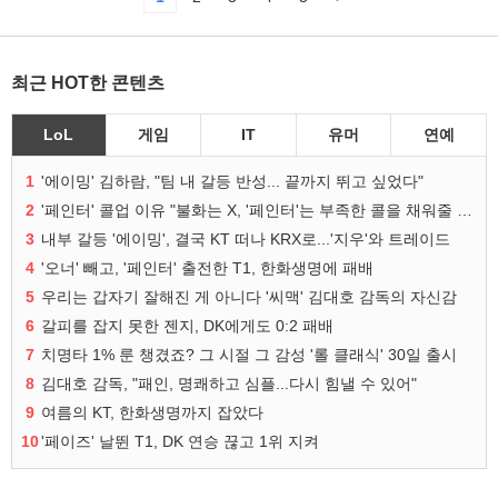
최근 HOT한 콘텐츠
LoL
게임
IT
유머
연예
1
'에이밍' 김하람, "팀 내 갈등 반성... 끝까지 뛰고 싶었다"
2
'페인터' 콜업 이유 "불화는 X, '페인터'는 부족한 콜을 채워줄 선수"
3
내부 갈등 '에이밍', 결국 KT 떠나 KRX로...'지우'와 트레이드
4
'오너' 빼고, '페인터' 출전한 T1, 한화생명에 패배
5
우리는 갑자기 잘해진 게 아니다 '씨맥' 김대호 감독의 자신감
6
갈피를 잡지 못한 젠지, DK에게도 0:2 패배
7
치명타 1% 룬 챙겼죠? 그 시절 그 감성 '롤 클래식' 30일 출시
8
김대호 감독, "패인, 명쾌하고 심플...다시 힘낼 수 있어"
9
여름의 KT, 한화생명까지 잡았다
10
'페이즈' 날뛴 T1, DK 연승 끊고 1위 지켜