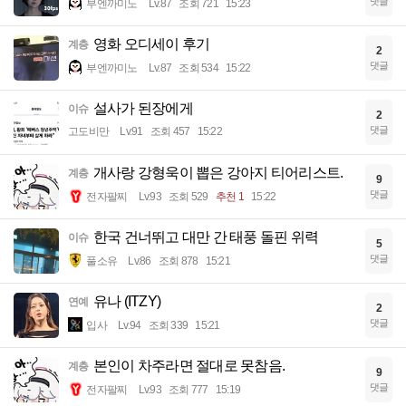
댓글
부엔까미노
Lv.87
조회 721
15:23
영화 오디세이 후기
계층
2
댓글
부엔까미노
Lv.87
조회 534
15:22
설사가 된장에게
이슈
2
댓글
고도비만
Lv.91
조회 457
15:22
개사랑 강형욱이 뽑은 강아지 티어리스트.
계층
9
댓글
전자팔찌
Lv.93
조회 529
추천 1
15:22
한국 건너뛰고 대만 간 태풍 돌핀 위력
이슈
5
댓글
풀소유
Lv.86
조회 878
15:21
유나 (ITZY)
연예
2
댓글
입사
Lv.94
조회 339
15:21
본인이 차주라면 절대로 못참음.
계층
9
댓글
전자팔찌
Lv.93
조회 777
15:19