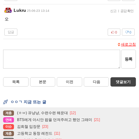
Lukru
25-06-23 13:14
신고
|
공감 확인
오
답글
0
0
새로고침
등록
목록
본문
이전
다음
댓글보기
ㅇㅇㄱ 지금 뜨는 글
(ㅎㅂ) 뀨냥냥, 수련수련 해운대
[12]
계층
BTS에게 아시안 팝을 던져주려고 했던 그래미
[21]
연예
김희철 입장문
[23]
이슈
고등학교 동창 레전드
[11]
계층