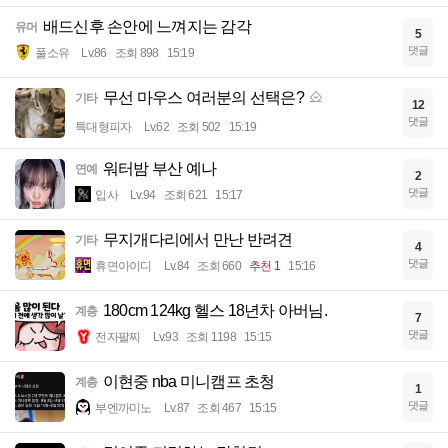
배드신후 손안에 느껴지는 감각
유머
5
댓글
풀소유
Lv.86
조회 898
15:19
무선 마우스 여러분의 선택은?
기타
12
댓글
특대형피자
Lv.62
조회 502
15:19
워터밤 부산 예나
연예
2
댓글
입사
Lv.94
조회 621
15:17
무지개다리에서 만난 반려견
기타
4
댓글
휴면아이디
Lv.84
조회 660
추천 1
15:16
180cm 124kg 헬스 18년차 아버님.
계층
7
댓글
전자팔찌
Lv.93
조회 1198
15:15
이현중 nba 미니캠프 초청
계층
1
댓글
부엔까미노
Lv.87
조회 467
15:15