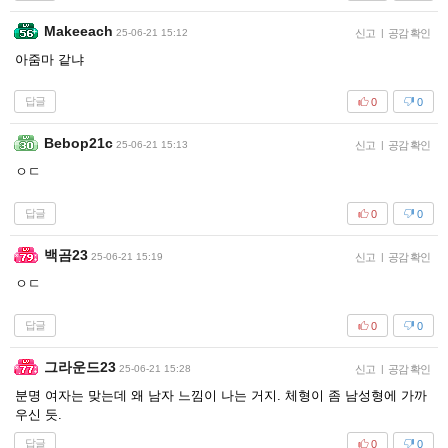
Makeeach
25-06-21 15:12
신고
|
공감 확인
아줌마 같냐
답글
0
0
Bebop21c
25-06-21 15:13
신고
|
공감 확인
ㅇㄷ
답글
0
0
백곰23
25-06-21 15:19
신고
|
공감 확인
ㅇㄷ
답글
0
0
그라운드23
25-06-21 15:28
신고
|
공감 확인
분명 여자는 맞는데 왜 남자 느낌이 나는 거지. 체형이 좀 남성형에 가까
우신 듯.
답글
0
0