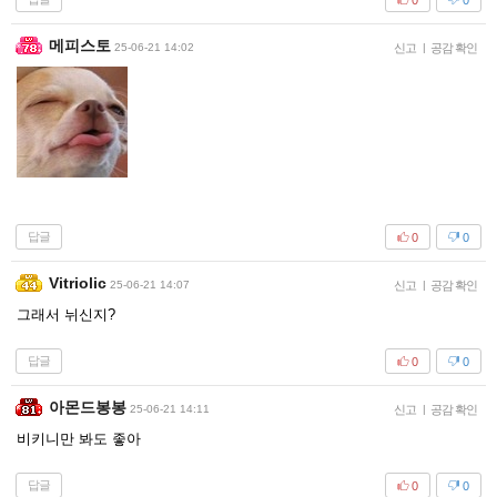
메피스토
25-06-21 14:02
신고
|
공감 확인
답글
0
0
Vitriolic
25-06-21 14:07
신고
|
공감 확인
그래서 뉘신지?
답글
0
0
아몬드봉봉
25-06-21 14:11
신고
|
공감 확인
비키니만 봐도 좋아
답글
0
0