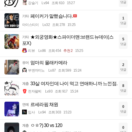
댓글
강슬기
Lv.94
조회 610
15:27
페이커가 말했습니다.
기타
1
댓글
아이스티이
Lv.32
조회 278
15:25
★외궁영화★스파이더맨:브랜드뉴데이(스
기타
5
포X)
댓글
리뷰
Lv.86
조회 454
추천 2
15:25
엄마의 몰래카메라
유머
2
댓글
부엔까미노
Lv.87
조회 599
15:24
33살 여자인데 나이 먹고 연애하니까 느낀점.
계층
8
댓글
전자팔찌
Lv.93
조회 917
15:24
르세라핌 채원
연예
0
댓글
입사
Lv.94
조회 303
15:23
ㅇㅎ?) 30 vs 120
계층
0