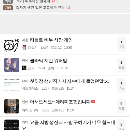
ㅇㅎ) 해수욕장 민폐녀
[28]
기타
갑자기 생긴 일본 고교야구 규칙
[5]
계층
타블로 비누 사탕 게임
계층
1
댓글
강슬기
Lv.94
조회 12
15:38
클라씨 지민 워터밤
연예
1
댓글
입사
Lv.94
조회 85
15:37
첫짓장 생산직가서 사수에게 들었던말.txt
유머
1
댓글
백합에이슬
Lv.57
조회 325
15:34
어서오세요~ 메리미조합입니다
연예
0
댓글
아이스티이
Lv.32
조회 121
15:34
요즘 지방 생산직 사람 구하기가 너무 힘드네
기타
5
요
댓글