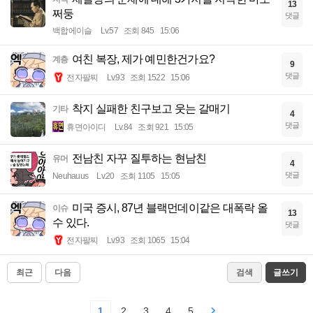
13
쩌둥
댓글
백합에이슬
Lv.57
조회 845
15:06
여친 복장, 제가 예민한건가요?
계층
9
댓글
전자팔찌
Lv.93
조회 1522
15:06
착지 실패한 친구보고 웃는 갈매기
기타
4
댓글
휴면아이디
Lv.84
조회 921
15:05
전남친 자꾸 질투하는 현남친
유머
4
댓글
Neuhauus
Lv.20
조회 1105
15:05
미국 증시, 87년 블랙먼데이같은 대폭락 올
이슈
13
수 있다.
댓글
전자팔찌
Lv.93
조회 1065
15:04
최근
다음
검색
글쓰기
1
2
3
4
5