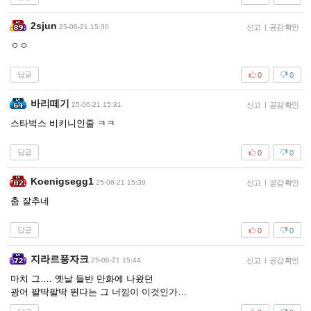
2sjun
25-06-21 15:30
신고
|
공감 확인
ㅇㅇ
답글
0
0
바리떼기
25-06-21 15:31
신고
|
공감 확인
스타벅스 비키니인줄 ㅋㅋ
답글
0
0
Koenigsegg1
25-06-21 15:39
신고
|
공감 확인
춤 잘추네
답글
0
0
지라르풍자크
25-06-21 15:44
신고
|
공감 확인
마치 그…. 옛날 들반 만화에 나왔던
광어 팔딱팔딱 뛴다는 그 너낌이 이것인가…