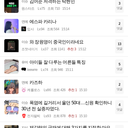
김어준 저격하는 탁현민
이슈
3
댓글
원스타조
Lv.75
조회 710
15:14
에스파 카리나
연예
2
댓글
입사
Lv.94
조회 564
15:14
와 장원영이 중국인이라네요
이슈
13
댓글
조졋네이거
Lv.37
조회 1141
추천 3
15:12
아이들 잘 다루는 어른들 특징
유머
5
댓글
Ieewrre
Lv.74
조회 946
15:11
카즈하
연예
2
댓글
케를로스
Lv.86
조회 426
추천 1
15:10
폭염에 길거리서 울던 50대…신원 확인하니
이슈
4
30년 전 실종자였다.
댓글
전자팔찌
Lv.93
조회 878
추천 1
15:10
제갈량의 군재에 대해 3가지를 지적한 마오
지식