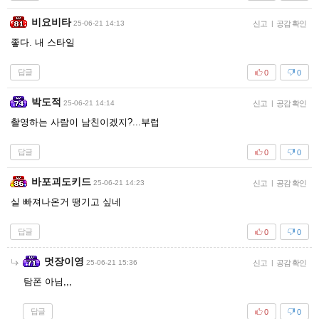
비요비타
25-06-21 14:13
신고
|
공감 확인
좋다. 내 스타일
답글
0
0
박도적
25-06-21 14:14
신고
|
공감 확인
촬영하는 사람이 남친이겠지?...부럽
답글
0
0
바포괴도키드
25-06-21 14:23
신고
|
공감 확인
실 빠져나온거 땡기고 싶네
답글
0
0
멋장이영
25-06-21 15:36
신고
|
공감 확인
탐폰 아님,,,
답글
0
0