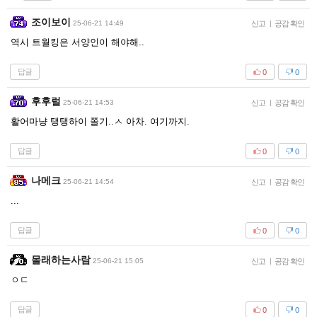
조이보이
25-06-21 14:49
신고
|
공감 확인
역시 트월킹은 서양인이 해야해..
답글
0
0
후후럴
25-06-21 14:53
신고
|
공감 확인
활어마냥 탱탱하이 쫄기..ㅅ 아차. 여기까지.
답글
0
0
나메크
25-06-21 14:54
신고
|
공감 확인
...
답글
0
0
몰래하는사람
25-06-21 15:05
신고
|
공감 확인
ㅇㄷ
답글
0
0