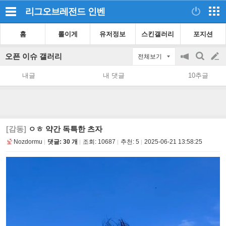
리그오브레전드
인벤
홈
롤이게
유저정보
스킨갤러리
포지션
오픈 이슈 갤러리
전체보기
공
검
글
지
색
내글
내 댓글
10추글
on/off
쓰
기
[감동]
ㅇㅎ 약간 독특한 츠자
Nozdormu
댓글: 30 개
조회:
10687
추천:
5
2025-06-21 13:58:25