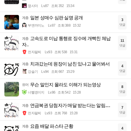
옆사마
Lv.87
조회 352
15:34
일본 성매수 심판 실명 공개
계층
3
댓글
부엔까미노
Lv.87
조회 388
15:32
고속도로 미납 통행료 징수에 개빡친 체납
계층
11
자..
댓글
전자팔찌
Lv.93
조회 538
15:31
치과갔는데 원장이 남친 있냐고 물어봐서
계층
4
댓글
강슬기
Lv.94
조회 667
15:29
무슨 말인지 몰라도 이해가 되는영상
유머
8
댓글
너빨갱이지
Lv.86
조회 542
15:28
연금복권 당첨자가 매달 받는다는 알림.....
계층
7
댓글
전자팔찌
Lv.93
조회 768
15:28
요즘 배달 파스타 근황
계층
4