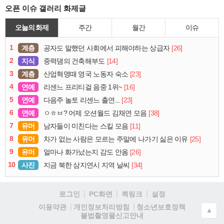
오픈 이슈 갤러리 화제글
오늘의 화제
주간
월간
이슈
1
계층
[26]
공자도 말했던 사회에서 피해야하는 상급자
2
지식
[14]
중력댐의 건축해부도
3
계층
[23]
산업혁명때 영국 노동자 숙소
4
연예
[16]
리센느 프리티걸 음중 1위~
5
연예
[23]
다음주 놀토 리센느 출연...
6
연예
[38]
ㅇㅎㅂ? 어제 오션월드 김채연 모음
7
유머
[11]
남자들이 미친다는 스킬 모음
8
유머
[25]
차가 없는 사람은 모르는 주말에 나가기 싫은 이유
9
유머
[26]
얼마나 화가났는지 감도 안옴
10
사진
[34]
지금 북한 삼지연시 지역 날씨
로그인
PC화면
퀵링크
설정
청소년보호정책
이용약관
개인정보처리방침
▲
불법촬영물신고안내