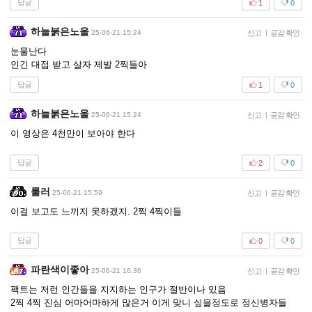
답글
1
0
하늘붉은노을
25-06-21 15:24
신고
|
공감 확인
눈물난다
인긴 대접 받고 살자 제발 2찍들아
답글
1
0
하늘붉은노을
25-06-21 15:24
신고
|
공감 확인
이 영상은 4천만이 보아야 한다
답글
2
0
룰러
25-06-21 15:59
신고
|
공감 확인
이걸 보고도 느끼지 못하겠지. 2찍 4찍이들
답글
0
0
파란색이좋아
25-06-21 16:36
신고
|
공감 확인
팩트는 저런 인간들을 지지하는 인구가 절반이나 있음
2찍 4찍 진심 어마어마하게 많은거 이게 맞니 싶을정도로 정신병자들