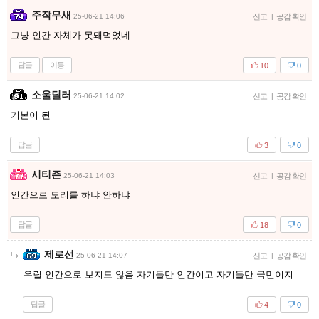
주작무새
25-06-21 14:06
신고
|
공감 확인
그냥 인간 자체가 못돼먹었네
답글
이동
10
0
소울딜러
25-06-21 14:02
신고
|
공감 확인
기본이 된
답글
3
0
시티즌
25-06-21 14:03
신고
|
공감 확인
인간으로 도리를 하냐 안하냐
답글
18
0
제로선
25-06-21 14:07
신고
|
공감 확인
우릴 인간으로 보지도 않음 자기들만 인간이고 자기들만 국민이지
답글
4
0