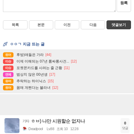
등록
목록
본문
이전
다음
댓글보기
ㅇㅇㄱ 지금 뜨는 글
후방)애들은 가라
[44]
유머
이제 이해되는 07년 룸싸롱사건...
[12]
이슈
포켓몬카드를 사려는 줄 근황
[11]
이슈
범상치 않은 00년생
[17]
연예
추락하는 하이닉스
[15]
유머
몸매 개쩐다는 블라녀
[12]
유머
ㅎㅂ) 나만 시원할순 없자나
기타
0
댓글
Deadpool
Lv.88
조회 10
12:28