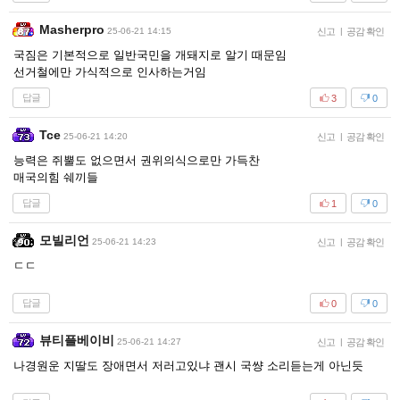
Masherpro
25-06-21 14:15
신고
|
공감 확인
국짐은 기본적으로 일반국민을 개돼지로 알기 때문임
선거철에만 가식적으로 인사하는거임
답글
3
0
Tce
25-06-21 14:20
신고
|
공감 확인
능력은 쥐뿔도 없으면서 권위의식으로만 가득찬
매국의힘 쉐끼들
답글
1
0
모빌리언
25-06-21 14:23
신고
|
공감 확인
ㄷㄷ
답글
0
0
뷰티플베이비
25-06-21 14:27
신고
|
공감 확인
나경원운 지딸도 장애면서 저러고있냐 괜시 국썅 소리듣는게 아닌듯