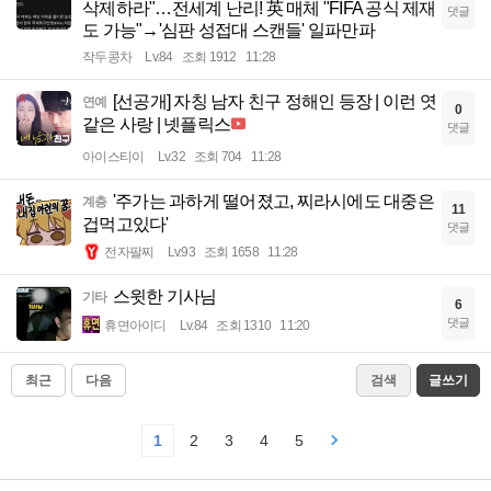
삭제하라"…전세계 난리! 英 매체 "FIFA 공식 제재
댓글
도 가능"→'심판 성접대 스캔들' 일파만파
작두콩차
Lv.84
조회 1912
11:28
[선공개] 자칭 남자 친구 정해인 등장 | 이런 엿
연예
0
같은 사랑 | 넷플릭스
댓글
아이스티이
Lv.32
조회 704
11:28
'주가는 과하게 떨어졌고, 찌라시에도 대중은
계층
11
겁먹고있다'
댓글
전자팔찌
Lv.93
조회 1658
11:28
스윗한 기사님
기타
6
댓글
휴면아이디
Lv.84
조회 1310
11:20
최근
다음
검색
글쓰기
1
2
3
4
5