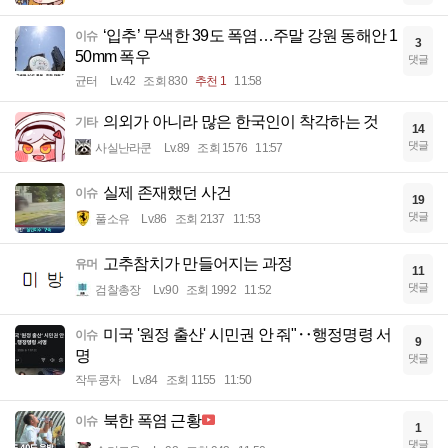
‘입추’ 무색한 39도 폭염…주말 강원 동해안 1
이슈
3
50mm 폭우
댓글
균터
Lv.42
조회 830
추천 1
11:58
의외가 아니라 많은 한국인이 착각하는 것
기타
14
댓글
사실난라쿤
Lv.89
조회 1576
11:57
실제 존재했던 사건
이슈
19
댓글
풀소유
Lv.86
조회 2137
11:53
고추참치가 만들어지는 과정
유머
11
댓글
검찰총장
Lv.90
조회 1992
11:52
미국 '원정 출산' 시민권 안 줘"‥행정명령 서
이슈
9
명
댓글
작두콩차
Lv.84
조회 1155
11:50
북한 폭염 근황
이슈
1
댓글