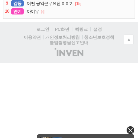
9
감동
[15]
어떤 공익근무요원 이야기
10
연예
[8]
아이유
로그인
PC화면
퀵링크
설정
청소년보호정책
이용약관
개인정보처리방침
▲
불법촬영물신고안내
(주)
인
벤