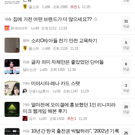
댓글
풀소유
Lv.86
조회 2586
추천 1
11:35
집에 가전 어떤 브랜드가 더 많으세요??
계층
31
댓글
회색의여우
Lv.49
조회 1212
11:33
소리On) 아들 전기 안전 교육하기
유머
5
댓글
풀소유
Lv.86
조회 1116
11:31
글자 의미 자체만은 좋았었던 단어들
이슈
6
댓글
달리는관
Lv.65
조회 1355
11:30
미야시타 레나 카드 스탯
기타
3
댓글
안동시남훈이
Lv.56
조회 1247
11:29
얼마전에 오이갤에 홍보했던 1인 리니지라
기타
20
이크 웹게임 해본 후기
댓글
대지
Lv.87
조회 1433
추천 1
11:29
10년간 한국 출전권 박탈하라”, "2002년 기록
이슈
25