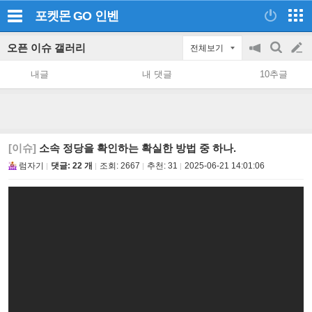
포켓몬 GO
인벤
오픈 이슈 갤러리
전체보기
공
검
글
지
색
내글
내 댓글
10추글
on/off
쓰
기
[이슈]
소속 정당을 확인하는 확실한 방법 중 하나.
럼자기
댓글: 22 개
조회:
2667
추천:
31
2025-06-21 14:01:06