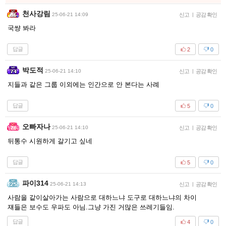
천사강림
25-06-21 14:09
신고
|
공감 확인
국썅 봐라
답글
2
0
박도적
25-06-21 14:10
신고
|
공감 확인
지들과 같은 그룹 이외에는 인간으로 안 본다는 사례
답글
5
0
오빠자나
25-06-21 14:10
신고
|
공감 확인
뒤통수 시원하게 갈기고 싶네
답글
5
0
파이314
25-06-21 14:13
신고
|
공감 확인
사람을 같이살아가는 사람으로 대하느냐 도구로 대하느냐의 차이
쟤들은 보수도 우파도 아님.그냥 가진 거많은 쓰레기들임.
답글
4
0