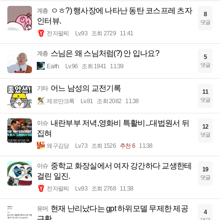
ㅇㅎ?) 행사장에 나타난 동탄 코스프레 츠자
계층
8
인터뷰.
댓글
전자팔찌
Lv.93
조회 2729
11:41
스님은 왜 스님처럼(?) 안 입나요?
계층
5
댓글
Earth
Lv.96
조회 1941
11:39
어느 남성의 교전기록
기타
11
댓글
제르만크록
Lv.81
조회 2082
11:38
내란부부 저녁,영화비 특활비...대법원서 뒤
이슈
12
집혀
댓글
왜구김당
Lv.73
조회 1526
추천 6
11:38
중학교 화장실에서 여자 강간하다 교생한테
이슈
19
걸린 일진.
댓글
전자팔찌
Lv.93
조회 2768
11:38
현재 난리났다는 gpt 하위모델 무제한 제공
유머
4
근황