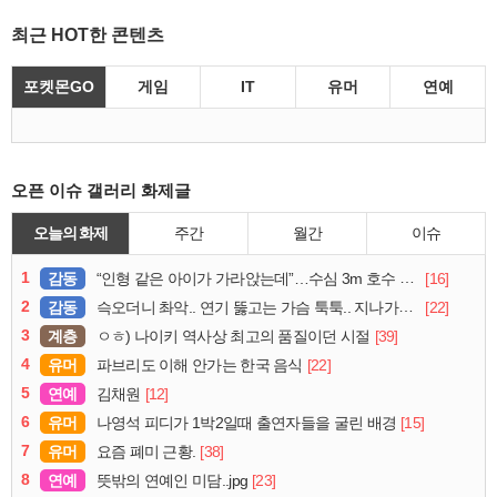
최근 HOT한 콘텐츠
포켓몬GO
게임
IT
유머
연예
오픈 이슈 갤러리 화제글
오늘의 화제
주간
월간
이슈
1
감동
[16]
“인형 같은 아이가 가라앉는데”…수심 3m 호수 뛰어든 60대 의인
2
감동
[22]
슥오더니 촤악.. 연기 뚫고는 가슴 툭툭.. 지나가던 아재의 정체
3
계층
[39]
ㅇㅎ) 나이키 역사상 최고의 품질이던 시절
4
유머
[22]
파브리도 이해 안가는 한국 음식
5
연예
[12]
김채원
6
유머
[15]
나영석 피디가 1박2일때 출연자들을 굴린 배경
7
유머
[38]
요즘 폐미 근황.
8
연예
[23]
뜻밖의 연예인 미담..jpg