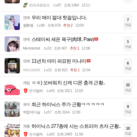
라라크로포드
Lv.87
조회 1664
12:11
우리 메이 절대 핫걸입니다.
연예
7
댓글
꿻뻵뗗
Lv.90
조회 978
추천 2
12:09
스테이씨 세은 육구(肉球, Paw)
연예
1
댓글
Memorobot
Lv.33
조회 407
추천 1
12:08
11년차 아미 파묘된 미나미
연예
6
댓글
아이스티이
Lv.32
조회 815
추천 1
12:04
ㅇㅎ) 오버워치 신캐 디몬 충격 근황..
게임
22
댓글
전자팔찌
Lv.93
조회 2021
12:03
최근 하이닉스 주가 근황ㅋㅋㅋㅋㅋ
유머
9
댓글
백합에이슬
Lv.57
조회 2244
12:00
하이닉스 277층에 사는 스트리머 츠자 근황..
계층
10
댓글
전자팔찌
Lv.93
조회 2495
11:59