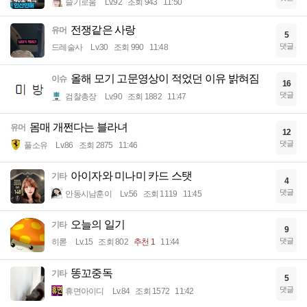
슬기로움
Lv.92
조회 943
11:50
전쟁같은 사랑
유머
5
댓글
드레술사
Lv.30
조회 990
11:48
올해 모기 고문영상이 적었던 이유 밝혀짐
이슈
16
댓글
검찰총장
Lv.90
조회 1882
11:47
몸매 개쩐다는 블라녀
유머
12
댓글
풀소유
Lv.86
조회 2875
11:46
아이자와 미나미 카드 스탯
기타
4
댓글
안동시남훈이
Lv.56
조회 1119
11:45
오늘의 일기
기타
9
댓글
히롣
Lv.15
조회 802
추천 1
11:44
똥꼬중독
기타
5
댓글
휴면아이디
Lv.84
조회 1572
11:42