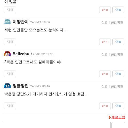
이 많음
답글
0
0
이양반이
25-06-21 18:06
신고
|
공감 확인
저런 인간들만 모으는것도 능력이다…
답글
1
0
Bellzebuit
25-06-22 01:30
신고
|
공감 확인
2찍은 인간으로서도 실패작들이야
답글
0
0
정글장인
25-06-22 03:46
신고
|
공감 확인
박은정 강단있게 얘기하다 인사한느거 엄청 호감...
답글
0
0
새로고침