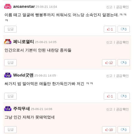
arcanestar
25-06-21 14:04
신고
|
공감 확인
이름 떼고 얼굴에 빵봉투까지 씌워놔도 어느당 소속인지 알겠는데.ㅋㅋ
ㅋ
답글
1
0
페니로열티
25-06-21 14:05
신고
|
공감 확인
인간으로서 기본이 안된 내란당 종자들
답글
12
0
World굿맨
25-06-21 14:05
신고
|
공감 확인
싸가지 밥 말아먹은 애들만 한가득인가봐 저긴 ㅋㅋ
답글
1
0
주작무새
25-06-21 14:06
신고
|
공감 확인
그냥 인간 자체가 못돼먹었네
답글
10
0