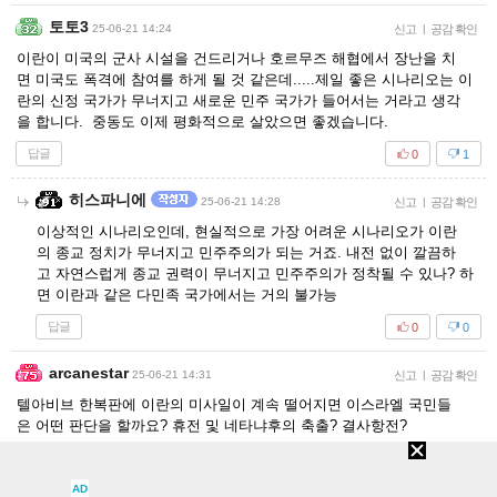
토토3
25-06-21 14:24
신고
|
공감 확인
이란이 미국의 군사 시설을 건드리거나 호르무즈 해협에서 장난을 치
면 미국도 폭격에 참여를 하게 될 것 같은데.....제일 좋은 시나리오는 이
란의 신정 국가가 무너지고 새로운 민주 국가가 들어서는 거라고 생각
을 합니다. 중동도 이제 평화적으로 살았으면 좋겠습니다.
답글
0
1
히스파니에
25-06-21 14:28
신고
|
공감 확인
이상적인 시나리오인데, 현실적으로 가장 어려운 시나리오가 이란
의 종교 정치가 무너지고 민주주의가 되는 거죠. 내전 없이 깔끔하
고 자연스럽게 종교 권력이 무너지고 민주주의가 정착될 수 있나? 하
면 이란과 같은 다민족 국가에서는 거의 불가능
답글
0
0
arcanestar
25-06-21 14:31
신고
|
공감 확인
텔아비브 한복판에 이란의 미사일이 계속 떨어지면 이스라엘 국민들
은 어떤 판단을 할까요? 휴전 및 네타냐후의 축출? 결사항전?
육해공 총 동원해서 망망대해를 거쳐 아프리카를 한바퀴 돈 뒤 페르시아
만에 있는 이란의 항구도시를 점령하고 테헤란까지 육지로 뚫고 간다
AD