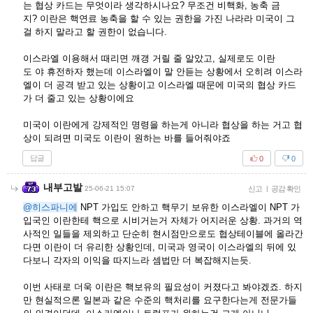
는 협상 카드는 무엇이라 생각하시나요? 무조건 비핵화, 농축 금
지? 이란은 핵연료 농축을 할 수 있는 권한을 가진 나라라 미국이 그
걸 하지 말라고 할 권한이 없습니다.
이스라엘 이용해서 때리면 깨갱 거릴 줄 알았고, 실제로도 이란
도 야 휴전하자 했는데 이스라엘이 말 안듣는 상황에서 오히려 이스라
엘이 더 공격 받고 있는 상황이고 이스라엘 때문에 미국의 협상 카드
가 더 줄고 있는 상황이에요
미국이 이란에게 강제적인 명령을 하는게 아니라 협상을 하는 거고 협
상이 되려면 미국도 이란이 원하는 바를 들어줘야죠
답글
0
0
내부고발
25-06-21 15:07
신고
|
공감 확인
@히스파니에
NPT 가입도 안하고 핵무기 보유한 이스라엘이 NPT 가
입국인 이란한테 핵으로 시비거는거 자체가 어지러운 상황. 과거의 역
사적인 일들을 제외하고 단순히 현시점만으로도 협상테이블에 올라간
다면 이란이 더 유리한 상황인데, 미국과 영국이 이스라엘의 뒤에 있
다보니 각자의 이익을 따지느라 셈법만 더 복잡해지는듯.
이번 사태로 더욱 이란은 핵보유의 필요성이 커졌다고 봐야겠죠. 하지
만 현실적으론 일본과 같은 수준의 핵처리를 요구한다는게 전문가들