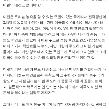
이란의 내전도 없어야 함
이란은 우라늄 농축을 할 수 있는 주권이 있는 국가라서 전력생산의
3.67%를 농축을 하겠다 하는건데 미국과 이스라엘이 결사 반대하
니까 이란이 오케이. 그럼 이렇게 하자. 우리만 핵연료가 필요한게
아니니까 나중에 핵발전을 하려고 하려는 사우디나 여러 중동 국가
들도 핵연료가 필요하니 이란 주도로 중동 핵연료 컨소시엄을 만들
어서 거기서 핵연료를 나누자, 다만 이란이 주도하고 이란 기술이
들어가니까 이란 영토 내에 있는 무인도에 두자 라고 제안했고 그게
미국이 들어줄 수 있는 가장 합리적인 카드라고 보인다고 함
이렇게 되면 이란 체면도 세워주고, 이란은 핵무기를 개발하는게 아
니지만 어쨌든 핵연료로써 농축도 하고 주변국가들에게 종주국 역
할도 하고 시설 관리는 이란 주도하에 중동 국가들이 공동으로 하
고, 결론적으로 핵무기는 안 만드는 시나리오라서 미국도 이란 핵
문제 해결이라는 업적도 가져가고
그래서 미국도 저 방안을 미국이 유리한 것처럼 가져가는 걸 원하고