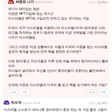
써펜트 나가
25-06-21 15:16
신고
|
공감 확인
여기서 재미있는 점은
이란은 NPT가입해 있는 국가고
이스라엘은 NPT에 가입조차 안하고 있는 국가라는 거임
미국이 자꾸 이스라엘을 지원하니까 이스라엘=미국=정의로운 나라
라고들 착각하는 경우가 많은데 오히려 지금 국제법을 가장 안지키는
나라가 이스라엘임
그리고 이란은 지금 상황에서도 저렇게 미국의 지원을 받는 이스라엘
공군의 폭격을 받는데 만약 핵을 완전히 포기하면?
이란 정치/종교 지도자들은 이후 언제 하늘 위에서 벙커버스타나 헬파
이어
미사일이 날아와서 자신을 산산이 찢어버릴지 모른다는 불안속에서
살아야 함
도대체 이란은 이스라엘과 미국의 뭘 믿고 핵을 포기해야 하는 거임?
답글
이동
9
0
박도적
25-06-21 14:18
신고
|
공감 확인
이스라엘 스스로가 네타냐후 정리하면서 종전 되는 게 가장 좋은 그림이