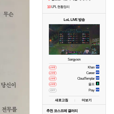
10
LPL 현황정리
LoL LIVE 방송
Sangyoon
Khan
LIVE
Career
LIVE
CloudTemplar
LIVE
울프
LIVE
Pray
OFF
새로고침
더보기
추천 코스프레 갤러리