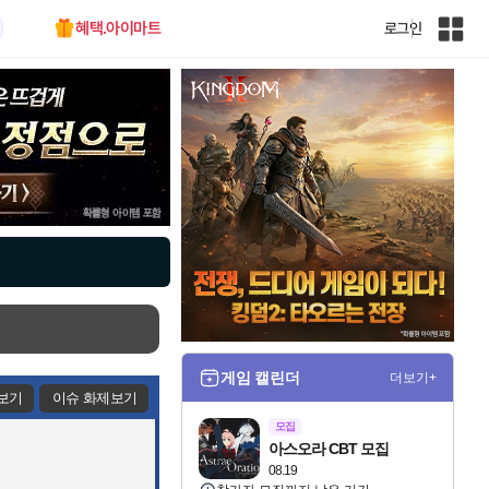
혜택.아이마트
로그인
인
벤
전
체
사
이
트
맵
게임 캘린더
더보기+
보기
이슈 화제보기
모집
아스오라 CBT 모집
08.19