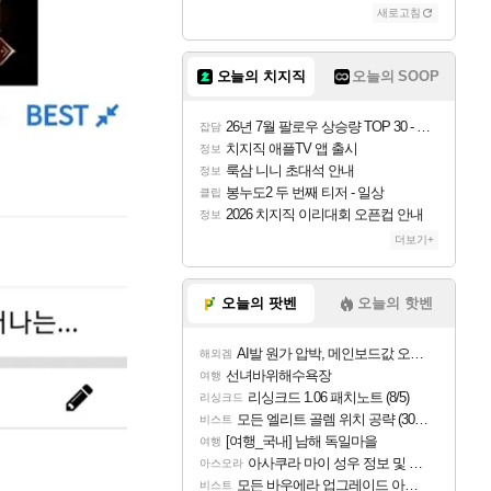
새로고침
오늘의 치지직
오늘의 SOOP
26년 7월 팔로우 상승량 TOP 30 - 월간 치지직
잡담
치지직 애플TV 앱 출시
정보
룩삼 니니 초대석 안내
정보
봉누도2 두 번째 티저 - 일상
클립
2026 치지직 이리대회 오픈컵 안내
정보
더보기+
오늘의 팟벤
오늘의 핫벤
AI발 원가 압박, 메인보드값 오르나
해외겜
선녀바위해수욕장
여행
리싱크드 1.06 패치노트 (8/5)
리싱크드
모든 엘리트 골렘 위치 공략 (30개) - 방랑 결투가
비스트
[여행_국내] 남해 독일마을
여행
아사쿠라 마이 성우 정보 및 주요 필모
아스오라
모든 바우에라 업그레이드 아이템 획득 위치 공략 (89개)
비스트