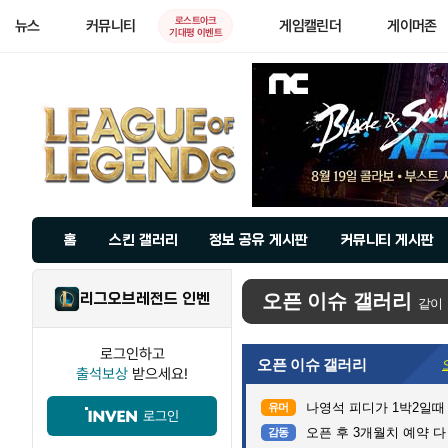
로스트아크
뉴스
커뮤니티
게임캘린더
게이머존
기대평 이벤트
홈
스킨 갤러리
정보 공유 게시판
커뮤니티 게시판
리그오브레전드 인벤
오픈 이슈 갤러리
같이
로그인하고
오픈 이슈 갤러리
출석보상
받으세요!
나영석 피디가 1박2일때
유머
로그인
오픈 후 3개월치 예약 
감동