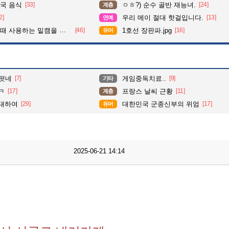
국 음식
[33]
ㅇㅎ?) 순수 골반 재능녀.
[24]
계층
2]
우리 메이 절대 핫걸입니다.
[13]
연예
사용하는 밑캠을 알아보자
[46]
1호선 장판파.jpg
[16]
유머
떳네
[7]
게임중독치료..
[9]
기타
ㅋ
[17]
프랑스 날씨 근황
[11]
계층
 대하여
[29]
대한민국 군종신부의 위엄
[17]
유머
2025-06-21 14:14