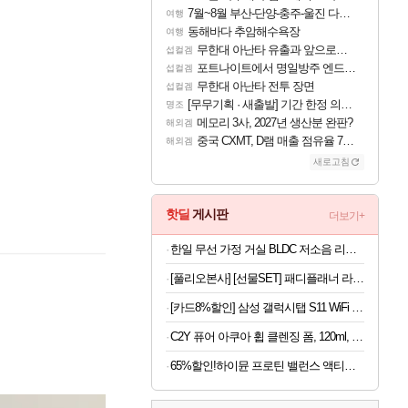
7월~8월 부산-단양-충주-울진 다녀왔어요~
여행
동해바다 추암해수욕장
여행
무한대 아난타 유출과 앞으로의 예상 (루머)
섭컬겜
포트나이트에서 명일방주 엔드필드 [펠리카] 판매 예정
섭컬겜
무한대 아난타 전투 장면
섭컬겜
[무무기획 · 새출발] 기간 한정 의뢰 이벤트
명조
메모리 3사, 2027년 생산분 완판?
해외겜
중국 CXMT, D램 매출 점유율 7%…글로벌 4위로 부상
해외겜
새로고침
핫딜
게시판
더보기+
한일 무선 가정 거실 BLDC 저소음 리모컨 듀오에어 써큘레이터
[풀리오본사] [선물SET] 패디플래너 라이트 + 전용 파우치
[카드8%할인] 삼성 갤럭시탭 S11 WiFi 128GB 27.8cm(11형) S펜포함 태블릿PC
C2Y 퓨어 아쿠아 휩 클렌징 폼, 120ml, 4개
65%할인!하이뮨 프로틴 밸런스 액티브 제로, 밀크쉐이크, 250ml, 18개