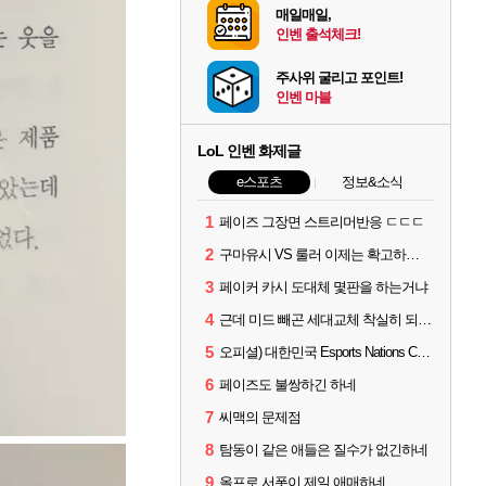
매일매일,
인벤 출석체크!
주사위 굴리고 포인트!
인벤 마블
LoL 인벤 화제글
e스포츠
정보&소식
1
페이즈 그장면 스트리머반응 ㄷㄷㄷ
2
구마유시 VS 룰러 이제는 확고하지 않음?
3
페이커 카시 도대체 몇판을 하는거냐
4
근데 미드 빼곤 세대교체 착실히 되고 있네
5
오피셜) 대한민국 Esports Nations Cup 2026 국가대표 명단 모두 확정
6
페이즈도 불쌍하긴 하네
7
씨맥의 문제점
8
탐동이 같은 애들은 질수가 없긴하네
9
올프로 서폿이 제일 애매하네