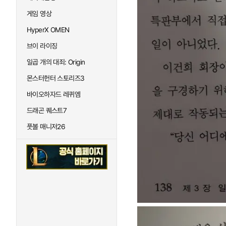
게임 영상
HyperX OMEN
브이 라이징
일곱 개의 대죄: Origin
몬스터헌터 스토리즈3
바이오하자드 레퀴엠
드래곤 퀘스트7
풋볼 매니저26