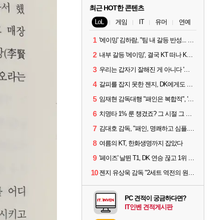
최근 HOT한 콘텐츠
LoL
게임
IT
유머
연예
1
'에이밍' 김하람, "팀 내 갈등 반성... 끝까지 뛰고 싶었다"
2
내부 갈등 '에이밍', 결국 KT 떠나 KRX로...'지우'와 트레이드
3
우리는 갑자기 잘해진 게 아니다 '씨맥' 김대호 감독의 자신감
4
갈피를 잡지 못한 젠지, DK에게도 0:2 패배
5
임재현 감독대행 "패인은 복합적", '도란' "팀에 과부하 왔다"
6
치명타 1% 룬 챙겼죠? 그 시절 그 감성 '롤 클래식' 30일 출시
7
김대호 감독, "패인, 명쾌하고 심플...다시 힘낼 수 있어"
8
여름의 KT, 한화생명까지 잡았다
9
'페이즈' 날뛴 T1, DK 연승 끊고 1위 지켜
10
젠지 유상욱 감독 "2세트 역전의 원인...너무 급했다"
PC 견적이 궁금하다면?
IT인벤 견적게시판