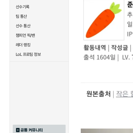
선수기록
팀 통산
선수 통산
챔피언 픽/밴
레더 랭킹
LoL 프로팀 정보
공통 커뮤니티