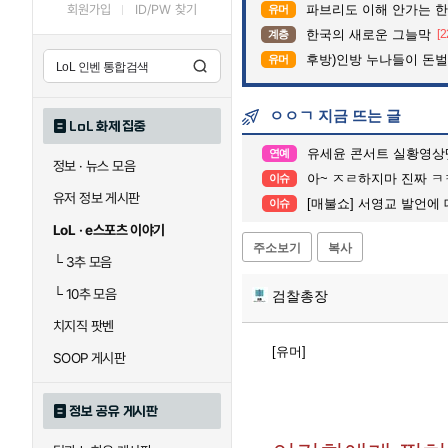
회원가입
ID/PW 찾기
파브리도 이해 안가는 한
유머
한국의 새로운 그늘막
[2
계층
후방)인방 누나들이 돈벌때 
유머
ㅇㅇㄱ 지금 뜨는 글
LoL 화제 집중
유세윤 콘서트 실황영상
연예
정보 · 뉴스 모음
아~ ㅈㄹ하지마 진짜 ㅋ
이슈
유저 정보 게시판
[매불쇼] 서영교 발언에
이슈
LoL · e스포츠 이야기
주소보기
복사
└
3추 모음
└
10추 모음
검찰총장
치지직 팟벤
[유머]
SOOP 게시판
정보 공유 게시판