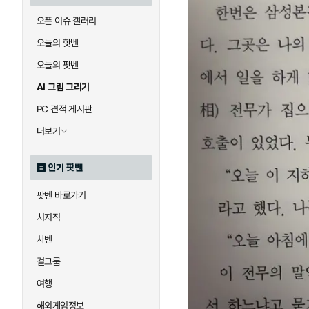
오픈 이슈 갤러리
오늘의 핫벤
오늘의 팟벤
AI 그림 그리기
PC 견적 게시판
더보기
인기 팟벤
팟벤 바로가기
치지직
차벤
걸그룹
여행
해외게임정보