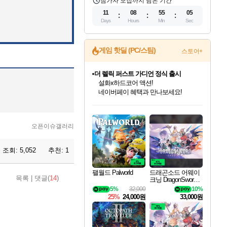
참가자 모집까지 남은 기간
11
08
55
04
Days
Hours
Min
Sec
게임 핫딜 (PC/스팀)
스토어+
더 렐릭 퍼스트 가디언 정식 출시
설화x하드코어 액션!
네이버페이 혜택과 만나보세요!
베데스다 40주년 기념 할인 중!
베데스다의 명작들을
인벤게임즈 8월 특별 할인!
드래곤소드: 어웨이크닝 입점!
문명 7 특별 할인!
마블 투혼 파이팅 소울즈 정식출시!
귀무자: 검의 길 예약 판매 중!
비스트 오브 리인카네이션 정식 출시!
커세어 코브 출시 기념 할인!
캡콤 프렌차이즈 할인 진행 중!
캡콤 일부 상품 상시 할인
스타워즈 은하계 레이서
로블록스 기프트 카드 공식 입점
40주년 프로모션으로 만나보세요!
인기 퍼블리셔 모음!
스팀으로 만나는 드래곤소드!
조선&고려 DLC 출시 예정
마블 히어로 총 출동&화려한 격투!
10% 할인과
게임프릭 신작 IP
해적'섬'을 발전시키자!
몬헌, 바하 등 인기 IP를
몬헌 와일즈 & 드래곤즈 도그마2
인벤게임즈에서 10% 추가 적립
Robux를 가장 안전하고
최대 90% 할인가를 만나보세요!
네이버혜택과 함께 만나보세요!
50%할인&추가 적립까지!
네이버 포인트 혜택까지!
이니&베니 혜택까지!
네이버 혜택가와 함께 예약하세요!
할인&네이버혜택으로 만나보세요!
할인가에 만나보세요!
일부 에디션 상시 할인!
혜택으로 예약 판매 중
편안하게 충전하세요
오픈이슈갤러리
조회:
5,052
추천:
1
팰월드 Palworld
드래곤소드 어웨이
목록
|
댓글(
14
)
크닝 DragonSword A
wakening
5%
32,000
10%
25%
24,000원
33,000원