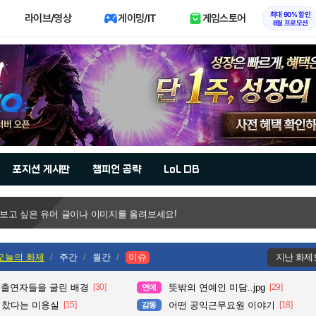
최대 90% 할인
라이브/영상
게이밍/IT
게임스토어
8월 프로모션
포지션 게시판
챔피언 공략
LoL DB
 보고 싶은 유머 글이나 이미지를 올려보세요!
오늘의 화제
주간
월간
이슈
지난 화제
 출연자들을 굴린 배경
[30]
뜻밖의 연예인 미담..jpg
[29]
연예
다 찼다는 미용실
[15]
어떤 공익근무요원 이야기
[18]
감동