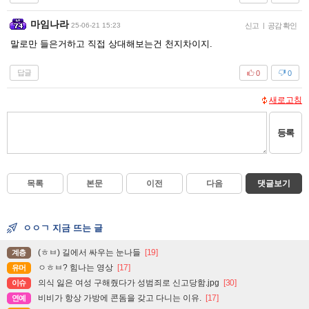
마임나라
25-06-21 15:23
신고
|
공감 확인
말로만 들은거하고 직접 상대해보는건 천지차이지.
답글
0
0
새로고침
등록
목록
본문
이전
다음
댓글보기
ㅇㅇㄱ 지금 뜨는 글
(ㅎㅂ) 길에서 싸우는 눈나들
[19]
계층
ㅇㅎㅂ? 힘나는 영상
[17]
유머
의식 잃은 여성 구해줬다가 성범죄로 신고당함.jpg
[30]
이슈
비비가 항상 가방에 콘돔을 갖고 다니는 이유.
[17]
연예