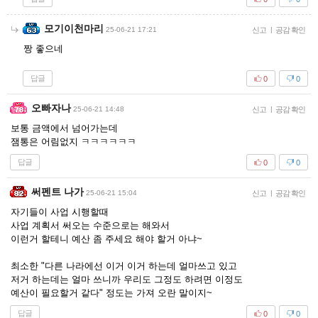
모기이천마리
25-06-21 17:21
신고
|
공감 확인
짱 좋으네
답글
0
0
오빠자나
25-06-21 14:48
신고
|
공감 확인
보통 금액에서 넘어가는데
잼통은 어림없지 ㅋㅋㅋㅋㅋㅋ
답글
0
0
써펜트 나가
25-06-21 15:04
신고
|
공감 확인
자기들이 사업 시행할때
사업 계획서 써오는 수준으로는 해와서
이런거 할테니 예산 좀 주세요 해야 할거 아냐~
최소한 "다른 나라에선 이거 이거 하는데 얼마쓰고 있고
저거 하는데는 얼마 쓰니까 우리도 그정도 하려면 이정도
예산이 필요할거 같다" 정도는 가져 오란 말이지~
답글
0
0