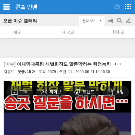
콘솔
인벤
오픈 이슈 갤러리
전체보기
공
검
글
지
색
내글
내 댓글
10추글
on/off
쓰
기
[이슈]
이재명대통령 재벌회장도 말문막히는 행정능력 ㅋㅋ
지원뜨
댓글: 15 개
조회:
2579
추천:
11
2025-06-21 14:26:35