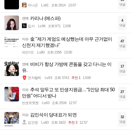
댓글
마나군
Lv.81
조회 2614
13:07
카리나 (에스파)
연예
4
댓글
입사
Lv.94
조회 971
13:06
金 "제가 계엄도 예상했는데 아무 근거없이
이슈
47
신천지 제기했겠나"
댓글
파인더1
Lv.80
조회 2356
13:00
비비가 항상 가방에 콘돔을 갖고 다니는 이
연예
17
유.
댓글
전자팔찌
Lv.93
조회 3743
추천 1
13:00
추석 앞두고 또 민생지원금…“1인당 최대 50
이슈
27
만원” 어디서 받나
댓글
빈센트멧젠
Lv.60
조회 2538
12:57
김민석이 당대표가 되면
이슈
32
댓글
김인영
Lv.83
조회 1823
추천 3
12:57