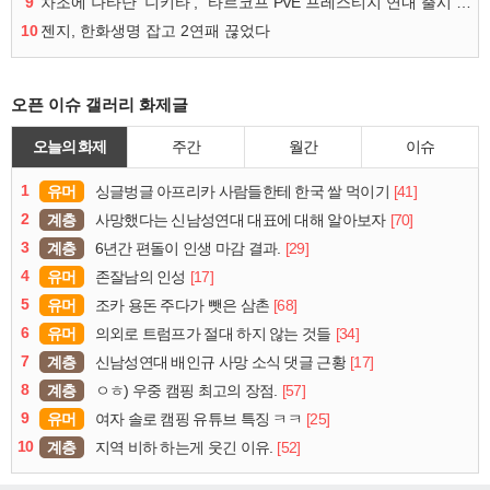
9
차조에 나타난 '니키타', "타르코프 PvE 프레스티지 연내 출시 목표"
10
젠지, 한화생명 잡고 2연패 끊었다
오픈 이슈 갤러리 화제글
오늘의 화제
주간
월간
이슈
1
유머
[41]
싱글벙글 아프리카 사람들한테 한국 쌀 먹이기
2
계층
[70]
사망했다는 신남성연대 대표에 대해 알아보자
3
계층
[29]
6년간 편돌이 인생 마감 결과.
4
유머
[17]
존잘남의 인성
5
유머
[68]
조카 용돈 주다가 뺏은 삼촌
6
유머
[34]
의외로 트럼프가 절대 하지 않는 것들
7
계층
[17]
신남성연대 배인규 사망 소식 댓글 근황
8
계층
[57]
ㅇㅎ) 우중 캠핑 최고의 장점.
9
유머
[25]
여자 솔로 캠핑 유튜브 특징 ㅋㅋ
10
계층
[52]
지역 비하 하는게 웃긴 이유.