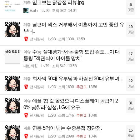
믿고보는 닭강정 리뷰.jpg
계층
5
댓글
Earth
Lv.96
조회 682
14:04
남편이 섹스 거부해서 이혼까지 고민 중인 유
계층
19
부녀..
댓글
전자팔찌
Lv.93
조회 1308
13:59
수능 절대평가·서·논술형 도입 검토…이 대
이슈
17
통령 "객관식이 아이들 망쳐"
댓글
내란의힘
Lv.79
조회 542
13:58
회사의 50대 유부남과 바람핀 30대 유부녀..
계층
12
댓글
전자팔찌
Lv.93
조회 1600
추천 1
13:56
애플 '칩 값 올랐으니 디스플레이 공급가 2
이슈
31
0% 낮춰라' 삼성, LG에 요구.
댓글
전자팔찌
Lv.93
조회 1746
추천 2
13:48
연봉 5억이 넘는 수중용접 장단점.
계층
15
댓글
전자팔찌
Lv.93
조회 2098
추천 2
13:46