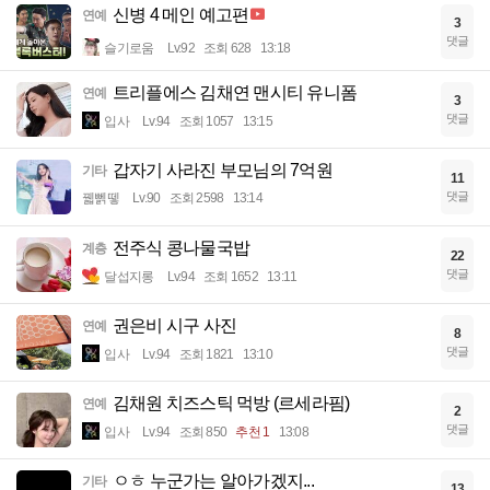
신병 4 메인 예고편
연예
3
댓글
슬기로움
Lv.92
조회 628
13:18
트리플에스 김채연 맨시티 유니폼
연예
3
댓글
입사
Lv.94
조회 1057
13:15
갑자기 사라진 부모님의 7억원
기타
11
댓글
꿻뻵뗗
Lv.90
조회 2598
13:14
전주식 콩나물국밥
계층
22
댓글
달섭지롱
Lv.94
조회 1652
13:11
권은비 시구 사진
연예
8
댓글
입사
Lv.94
조회 1821
13:10
김채원 치즈스틱 먹방 (르세라핌)
연예
2
댓글
입사
Lv.94
조회 850
추천 1
13:08
ㅇㅎ 누군가는 알아가겠지...
기타
13