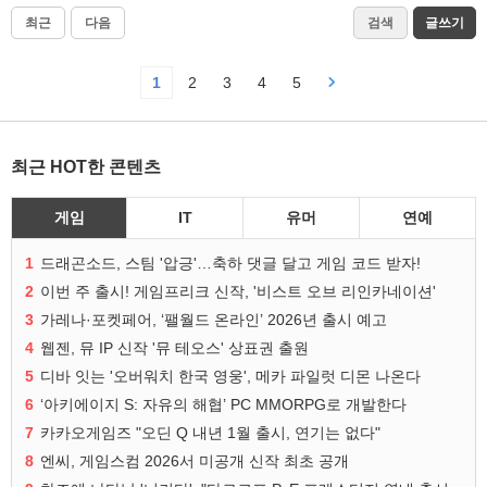
최근
다음
검색
글쓰기
1
2
3
4
5
최근 HOT한 콘텐츠
게임
IT
유머
연예
1
드래곤소드, 스팀 '압긍'…축하 댓글 달고 게임 코드 받자!
2
이번 주 출시! 게임프리크 신작, '비스트 오브 리인카네이션'
3
가레나·포켓페어, ‘팰월드 온라인’ 2026년 출시 예고
4
웹젠, 뮤 IP 신작 '뮤 테오스' 상표권 출원
5
디바 잇는 '오버워치 한국 영웅', 메카 파일럿 디몬 나온다
6
‘아키에이지 S: 자유의 해협’ PC MMORPG로 개발한다
7
카카오게임즈 "오딘 Q 내년 1월 출시, 연기는 없다"
8
엔씨, 게임스컴 2026서 미공개 신작 최초 공개