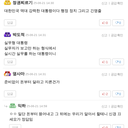
정권찌르기
25-06-21 14:30
신고
|
공감 확인
대한민국 역대 강력한 대통령이다 행정 정치 그리고 긴명줄
답글
0
0
박도적
25-06-21 14:31
신고
|
공감 확인
실무형 대통령
실무자가 보고만 하는 형식에서
실시간 실무를 하는 대통령이니
답글
1
0
옆사마
25-06-21 14:31
신고
|
공감 확인
준비없이 돈부터 달라고 지른건가
답글
2
0
익하
25-06-21 14:59
신고
|
공감 확인
ㅇㅇ 일단 돈부터 뜯어내고 그 뒤에는 우리가 알아서 할테니 신경 끄
세요가 정답임
답글
0
0