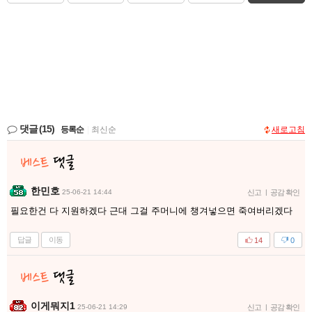
댓글
(15)
등록순
|
최신순
새로고침
한민호
25-06-21 14:44
신고
|
공감 확인
필요한건 다 지원하겠다 근대 그걸 주머니에 챙겨넣으면 죽여버리겠다
답글
이동
14
0
이게뭐지1
25-06-21 14:29
신고
|
공감 확인