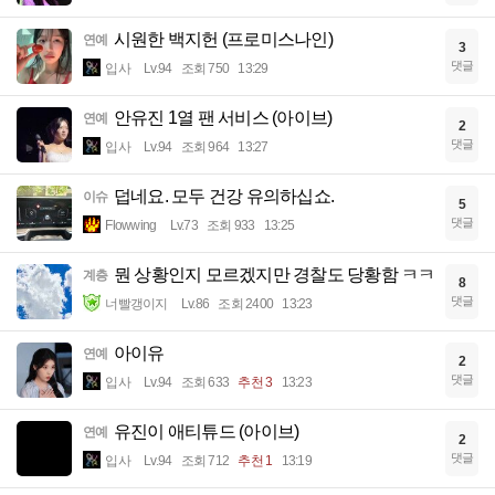
시원한 백지헌 (프로미스나인)
연예
3
댓글
입사
Lv.94
조회 750
13:29
안유진 1열 팬 서비스 (아이브)
연예
2
댓글
입사
Lv.94
조회 964
13:27
덥네요. 모두 건강 유의하십쇼.
이슈
5
댓글
Flowwing
Lv.73
조회 933
13:25
뭔 상황인지 모르겠지만 경찰도 당황함 ㅋㅋ
계층
8
댓글
너빨갱이지
Lv.86
조회 2400
13:23
아이유
연예
2
댓글
입사
Lv.94
조회 633
추천 3
13:23
유진이 애티튜드 (아이브)
연예
2
댓글
입사
Lv.94
조회 712
추천 1
13:19