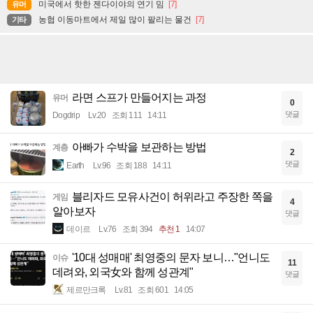
미국에서 핫한 젠다이야의 연기 밈
[7]
유머
농협 이동마트에서 제일 많이 팔리는 물건
[7]
기타
라면 스프가 만들어지는 과정
유머
0
댓글
Dogdrip
Lv.20
조회 111
14:11
아빠가 수박을 보관하는 방법
계층
2
댓글
Earth
Lv.96
조회 188
14:11
블리자드 모유사건이 허위라고 주장한 쪽을
게임
4
알아보자
댓글
데이르
Lv.76
조회 394
추천 1
14:07
'10대 성매매' 최영중의 문자 보니…"언니도
이슈
11
데려와, 외국女와 함께 성관계"
댓글
제르만크록
Lv.81
조회 601
14:05