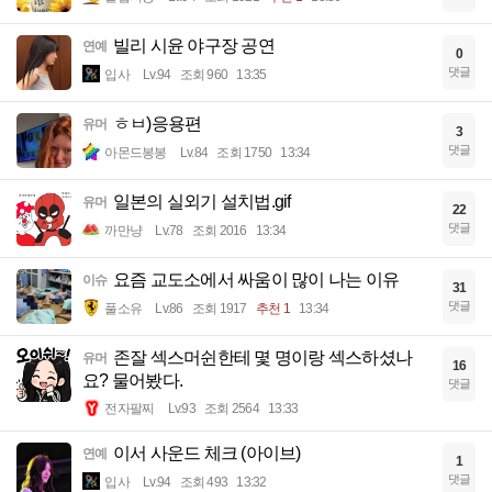
빌리 시윤 야구장 공연
연예
0
댓글
입사
Lv.94
조회 960
13:35
ㅎㅂ)응용편
유머
3
댓글
아몬드봉봉
Lv.84
조회 1750
13:34
일본의 실외기 설치법.gif
유머
22
댓글
까만냥
Lv.78
조회 2016
13:34
요즘 교도소에서 싸움이 많이 나는 이유
이슈
31
댓글
풀소유
Lv.86
조회 1917
추천 1
13:34
존잘 섹스머쉰한테 몇 명이랑 섹스하셨나
유머
16
요? 물어봤다.
댓글
전자팔찌
Lv.93
조회 2564
13:33
이서 사운드 체크 (아이브)
연예
1
댓글
입사
Lv.94
조회 493
13:32