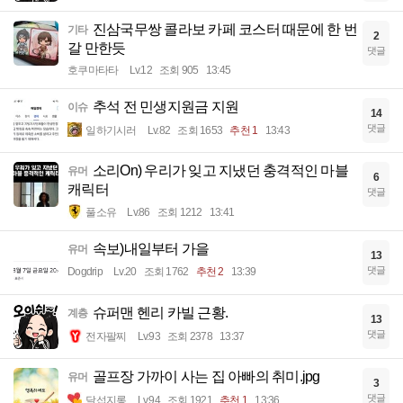
진삼국무쌍 콜라보 카페 코스터 때문에 한 번
기타
2
갈 만한듯
댓글
호쿠마타타
Lv.12
조회 905
13:45
추석 전 민생지원금 지원
이슈
14
댓글
일하기시러
Lv.82
조회 1653
추천 1
13:43
소리On) 우리가 잊고 지냈던 충격적인 마블
유머
6
캐릭터
댓글
풀소유
Lv.86
조회 1212
13:41
속보)내일부터 가을
유머
13
댓글
Dogdrip
Lv.20
조회 1762
추천 2
13:39
슈퍼맨 헨리 카빌 근황.
계층
13
댓글
전자팔찌
Lv.93
조회 2378
13:37
골프장 가까이 사는 집 아빠의 취미.jpg
유머
3
댓글
달섭지롱
Lv.94
조회 1921
추천 1
13:36