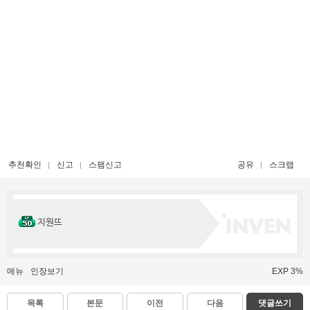
추천확인
신고
스팸신고
공유
스크랩
지원뜨
메뉴
인장보기
EXP 3%
목록
본문
이전
다음
댓글쓰기