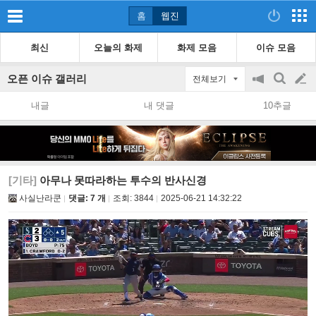
홈
웹진
최신
오늘의 화제
화제 모음
이슈 모음
오픈 이슈 갤러리
전체보기
공
검
글
지
색
내글
내 댓글
10추글
on/off
쓰
기
[기타]
아무나 못따라하는 투수의 반사신경
사실난라쿤
댓글: 7 개
조회:
3844
2025-06-21 14:32:22