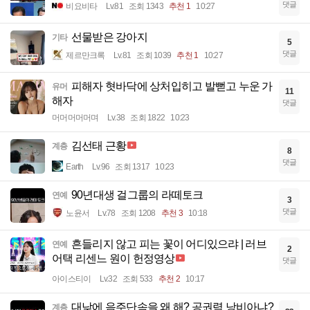
댓글
비요비타
Lv.81
조회 1343
추천 1
10:27
선물받은 강아지
기타
5
댓글
제르만크록
Lv.81
조회 1039
추천 1
10:27
피해자 혓바닥에 상처입히고 발뻗고 누운 가
유머
11
해자
댓글
머머머머머며
Lv.38
조회 1822
10:23
김선태 근황
계층
8
댓글
Earth
Lv.96
조회 1317
10:23
90년대생 걸그룹의 라떼토크
연예
3
댓글
노윤서
Lv.78
조회 1208
추천 3
10:18
흔들리지 않고 피는 꽃이 어디있으랴 | 러브
연예
2
어택 리센느 원이 헌정영상
댓글
아이스티이
Lv.32
조회 533
추천 2
10:17
대낮에 음주단속을 왜 해? 공권력 낭비아냐?
계층