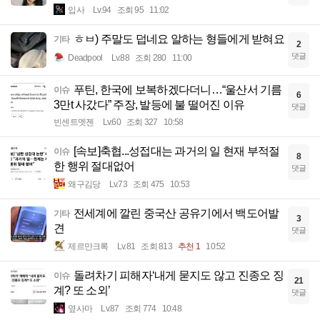
입사
Lv.94
조회 95
11:02
ㅎㅂ) 주말도 덥네요 알하는 형들에게 받혀요
기타
2
댓글
Deadpool
Lv.88
조회 280
11:00
푸틴, 한국에 보복하겠다더니…“울산서 기름
이슈
6
3만t 사갔다” 주장, 발등에 불 떨어진 이유
댓글
빈센트멧젠
Lv.60
조회 327
10:58
[속보]축협...성접대는 과거의 일 현재 부적절
이슈
8
한 행위 절대없어
댓글
왜구김당
Lv.73
조회 475
10:53
전세계에 깔린 중국산 공유기에서 백도어발
기타
3
견
댓글
제르만크록
Lv.81
조회 813
추천 1
10:52
돌려차기 피해자‘내게 묻지도 않고 진종오 징
이슈
21
계? 또 소외’
댓글
옆사마
Lv.87
조회 774
10:48