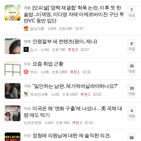
[오피셜] '깜짝 재결합' 학폭 논란, 이후 첫 한
계층
7
솥밥...이재영, 이다영 자매 아제르바이잔 구단 투
댓글
란VC 동반 입단
달섭지롱
Lv.94
조회 640
10:47
안원잘부 새 컨텐츠(원이, 제나)
연예
0
댓글
입사
Lv.94
조회 780
추천 3
10:37
요즘 취업 근황
이슈
16
댓글
벗바
Lv.96
조회 1869
추천 1
10:32
"일안하는 남편, 제가먹여살려야하나요?"
기타
19
댓글
제르만크록
Lv.81
조회 1687
추천 1
10:32
미국은 왜 ‘엔화 구출’에 나섰나…美 국채 대
이슈
4
량 매도 막기
댓글
빈센트멧젠
Lv.60
조회 954
추천 1
10:31
정청래 의원님에 대한 제 솔직한 의견.
이슈
88