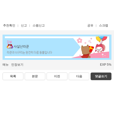
추천확인
신고
스팸신고
공유
스크랩
갑부
사실난라쿤
라쿤과 너구리는 완전히 다른 동물입니다
메뉴
인장보기
EXP 5%
목록
본문
이전
다음
댓글쓰기