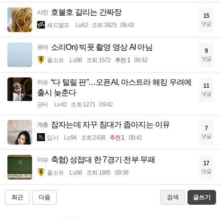
호불호 갈리는 간짜장
사진
15
댓글
세드엘프
Lv.82
조회 1825
09:43
소리On) 빅풋 촬영 영상 AI 아님
유머
9
댓글
풀소유
Lv.86
조회 1572
추천 1
09:42
“다 털릴 판”…오픈AI, 아스트라 해킹 우려에
이슈
11
출시 늦춘다
댓글
균터
Lv.42
조회 1271
09:42
잠자는데 자꾸 침대가 좁아지는 이유
계층
7
댓글
입사
Lv.94
조회 2438
추천 1
09:41
축협) 성접대 한 7경기 전부 무패
이슈
17
댓글
풀소유
Lv.86
조회 1895
09:38
최근
다음
검색
글쓰기