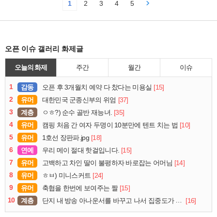
1
2
3
4
5
오픈 이슈 갤러리 화제글
오늘의 화제
주간
월간
이슈
1
감동
[15]
오픈 후 3개월치 예약 다 찼다는 미용실
2
유머
[37]
대한민국 군종신부의 위엄
3
계층
[35]
ㅇㅎ?) 순수 골반 재능녀.
4
유머
[10]
캠핑 처음 간 여자 두명이 10분만에 텐트 치는 법
5
유머
[18]
1호선 장판파.jpg
6
연예
[15]
우리 메이 절대 핫걸입니다.
7
유머
[14]
고백하고 차인 딸이 불평하자 바로잡는 어머님
8
유머
[24]
ㅎㅂ) 미니스커트
9
유머
[15]
축협을 한번에 보여주는 짤
10
계층
[16]
단지 내 방송 아나운서를 바꾸고 나서 집중도가 확 올라갔다는 한 아파트의 안내방송