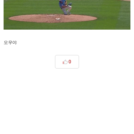
오우야
0