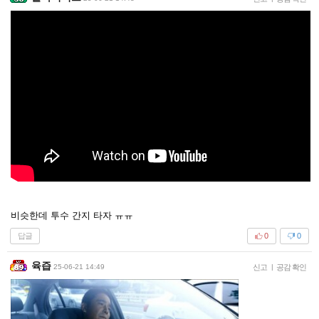
비슷한데 투수 간지 타자 ㅠㅠ
답글
0
0
육즙
25-06-21 14:49
신고
|
공감 확인