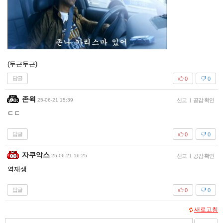
(두근두근)
답글
0
0
존윅
25-06-21 15:39
신고
|
공감 확인
ㄷㄷ
답글
0
0
자쿠악스
25-06-21 16:25
신고
|
공감 확인
역재생
답글
0
0
새로고침