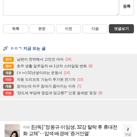
등록
목록
본문
이전
다음
댓글보기
ㅇㅇㄱ 지금 뜨는 글
남편이 천박해서 고민인 여자
[34]
유머
호주 생활 일주일차 vs 1년차 스타일링 변화
[8]
유머
(ㅎㅂ) 02년생이라는 운동녀
[14]
계층
자동 드리프트 기능이 추가된 전기차
[10]
이슈
잠자는데 자꾸 침대가 좁아지는 이유
[7]
계층
'양도세 부담에 옆집과 맞교환?' '신종 절세법' 등장
[8]
이슈
[단독] "정몽규·이임생, 32강 탈락 후 휴대전
이슈
2
화 교체"‥압색 배경에 '증거인멸'
댓글