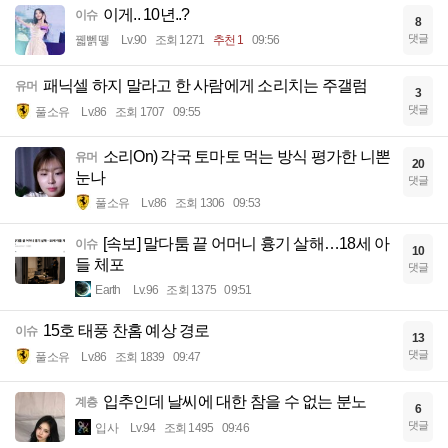
이게.. 10년..?
이슈
8
댓글
꿻뻵뗗
Lv.90
조회 1271
추천 1
09:56
패닉셀 하지 말라고 한 사람에게 소리치는 주갤럼
유머
3
댓글
풀소유
Lv.86
조회 1707
09:55
소리On) 각국 토마토 먹는 방식 평가한 니뽄
유머
20
눈나
댓글
풀소유
Lv.86
조회 1306
09:53
[속보] 말다툼 끝 어머니 흉기 살해…18세 아
이슈
10
들 체포
댓글
Earth
Lv.96
조회 1375
09:51
15호 태풍 찬홈 예상 경로
이슈
13
댓글
풀소유
Lv.86
조회 1839
09:47
입추인데 날씨에 대한 참을 수 없는 분노
계층
6
댓글
입사
Lv.94
조회 1495
09:46