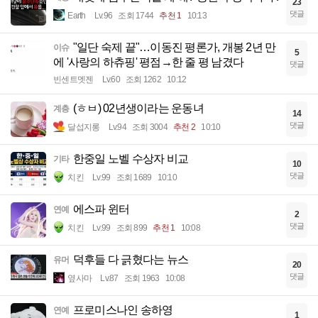
23
댓글
Earth
Lv.96
조회 1744
추천 1
10:13
"일단 숙제 끝"…이동진 평론가, 개봉 2년 만
이슈
5
에 '사랑의 하츄핑' 평점→한 줄 평 남겼다
댓글
빈센트멧젠
Lv.60
조회 1262
10:12
(ㅎㅂ) 02년생이라는 운동녀
계층
14
댓글
달섭지롱
Lv.94
조회 3004
추천 2
10:10
한중일 노벨 수상자 비교
기타
10
댓글
치킨
Lv.99
조회 1689
10:10
에스파 윈터
연예
2
댓글
치킨
Lv.99
조회 899
추천 1
10:08
덕후들 다 긁혔다는 뉴스
유머
20
댓글
옆사마
Lv.87
조회 1963
10:08
프로미스나인 송하영
연예
1