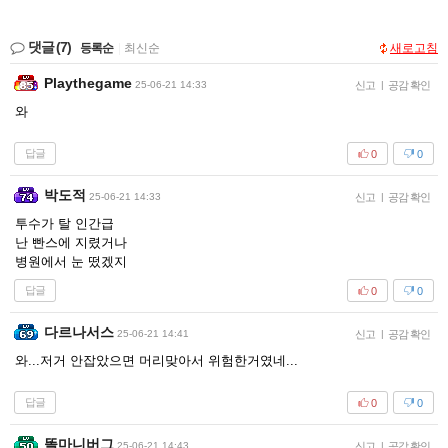
댓글
(7)
등록순
|
최신순
새로고침
Playthegame
25-06-21 14:33
신고
|
공감 확인
와
답글
0
0
박도적
25-06-21 14:33
신고
|
공감 확인
투수가 탈 인간급
난 빤스에 지렸거나
병원에서 눈 떴겠지
답글
0
0
다르나서스
25-06-21 14:41
신고
|
공감 확인
와...저거 안잡았으면 머리맞아서 위험한거였네...
답글
0
0
똘마니버그
25-06-21 14:43
신고
|
공감 확인