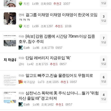
댓글
치킨
Lv.99
조회 663
추천 2
10:07
걸그룹 이채영 이채영 이채영이 한곳에 모임
연예
3
ㅋㅋㅋ
댓글
치킨
Lv.99
조회 1297
추천 1
10:06
[속보] 강원 강릉에 시간당 70mm 이상 집중
이슈
7
호우, 침수 주의
댓글
Earth
Lv.96
조회 1779
09:57
단일 레버리지 자금유입 '뚝'
이슈
8
댓글
균터
Lv.42
조회 1715
추천 1
09:57
알고도 빼주고,진술 물증있어도 무혐의로
이슈
6
댓글
왜구김당
Lv.73
조회 1335
추천 1
09:57
삼전닉스 폭락에 美 주식 샀더니…월가 “위험
이슈
4
자산 줄일 때” 경고 터져
댓글
Earth
Lv.96
조회 1462
추천 1
09:57