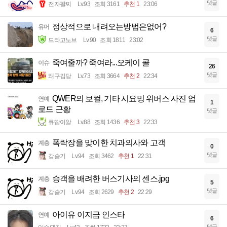
댓글
전자팔찌
Lv.93
조회 3161
추천 1
23:06
정상적으로 내려오는방법은없어?
유머
6
댓글
드라고노브
Lv.90
조회 1811
23:02
죽여줄까? 죽여라...오케이 콜
이슈
26
댓글
왜구김당
Lv.73
조회 3664
추천 2
22:34
QWER의 보컬, 기타 시요밍 위버스 사진 업
연예
1
로드 근황
댓글
큐땁이알
Lv.88
조회 1436
추천 3
22:33
폭락장을 맞이한 치과의사와 고객
계층
0
댓글
강슬기
Lv.94
조회 3462
추천 1
22:31
승객을 배려한 버스기사의 센스.jpg
계층
5
댓글
강슬기
Lv.94
조회 2629
추천 2
22:29
아이유 이지금 인스타
연예
6
댓글