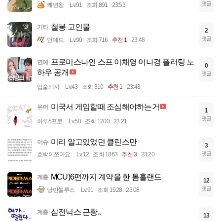
댓글
쾌변왕
Lv.91
조회 891
23:53
철봉 고인물
기타
2
댓글
언데드
Lv.90
조회 716
추천 1
23:48
프로미스나인 스프 이채영 이나경 플러팅 노
연예
0
하우 공개
댓글
입술돼지
Lv.43
조회 310
추천 1
23:43
미국서 게임할때 조심해야하는거
유머
1
댓글
하루5프로
Lv.50
조회 1200
23:21
미리 알고있었던 클린스만
이슈
3
댓글
호박이쪼아요
Lv.12
조회 1863
추천 3
23:20
MCU)6편까지 계약을 한 톰홀랜드
계층
12
댓글
낭만블루스
Lv.91
조회 1928
23:08
삼전닉스 근황..
계층
13