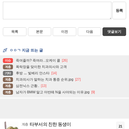
등록
목록
본문
이전
다음
댓글보기
ㅇㅇㄱ 지금 뜨는 글
죽여줄까? 죽여라...오케이 콜
[26]
이슈
폭락장을 맞이한 치과의사와 고객
계층
후방 ㅡ 빛베리 안스타
[14]
기타
치과의사가 말하는 치과 통증 순위.jpg
[27]
계층
삼전닉스 근황..
[13]
계층
남자가 BMW 말고 아반떼 N을 사야되는 이유.jpg
[9]
계층
타부서의 친한 동생이
계층
21