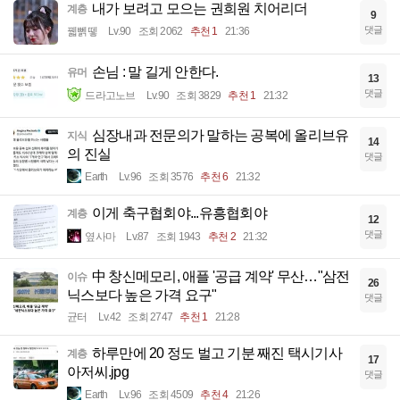
내가 보려고 모으는 권희원 치어리더
계층
9
댓글
꿻뻵뗗
Lv.90
조회 2062
추천 1
21:36
손님 : 말 길게 안한다.
유머
13
댓글
드라고노브
Lv.90
조회 3829
추천 1
21:32
심장내과 전문의가 말하는 공복에 올리브유
지식
14
의 진실
댓글
Earth
Lv.96
조회 3576
추천 6
21:32
이게 축구협회야...유흥협회야
계층
12
댓글
옆사마
Lv.87
조회 1943
추천 2
21:32
中 창신메모리, 애플 '공급 계약' 무산…"삼전
이슈
26
닉스보다 높은 가격 요구"
댓글
균터
Lv.42
조회 2747
추천 1
21:28
하루만에 20 정도 벌고 기분 째진 택시기사
계층
17
아저씨.jpg
댓글
Earth
Lv.96
조회 4509
추천 4
21:26