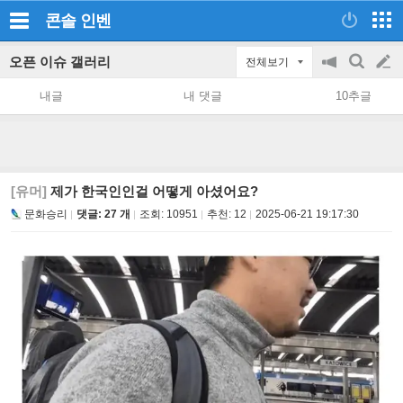
콘솔
인벤
오픈 이슈 갤러리
전체보기
공
검
글
지
색
내글
내 댓글
10추글
on/off
쓰
기
[유머]
제가 한국인인걸 어떻게 아셨어요?
문화승리
댓글: 27 개
조회:
10951
추천:
12
2025-06-21 19:17:30