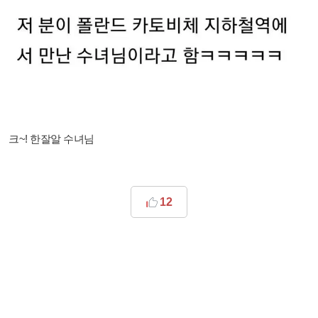
크~! 한잘알 수녀님
12