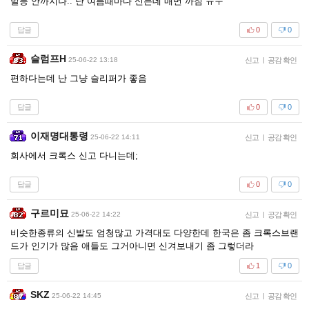
발등 안까지나.. 난 여름때마다 신는데 매번 까짐 ㅠㅜ
답글
0
0
슬럼프H
25-06-22 13:18
신고
|
공감 확인
편하다는데 난 그냥 슬리퍼가 좋음
답글
0
0
이재명대통령
25-06-22 14:11
신고
|
공감 확인
회사에서 크록스 신고 다니는데;
답글
0
0
구르미묘
25-06-22 14:22
신고
|
공감 확인
비슷한종류의 신발도 엄청많고 가격대도 다양한데 한국은 좀 크록스브랜
드가 인기가 많음 애들도 그거아니면 신겨보내기 좀 그렇더라
답글
1
0
SKZ
25-06-22 14:45
신고
|
공감 확인