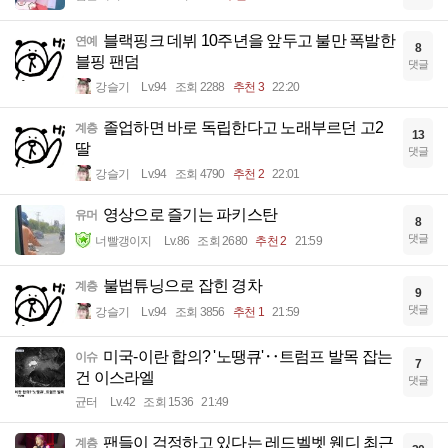
블랙핑크 데뷔 10주년을 앞두고 불만 폭발한
연예
8
블핑 팬덤
댓글
강슬기
Lv.94
조회 2288
추천 3
22:20
졸업하면 바로 독립한다고 노래부르던 고2
계층
13
딸
댓글
강슬기
Lv.94
조회 4790
추천 2
22:01
영상으로 즐기는 파키스탄
유머
8
댓글
너빨갱이지
Lv.86
조회 2680
추천 2
21:59
불법튜닝으로 잡힌 경차
계층
9
댓글
강슬기
Lv.94
조회 3856
추천 1
21:59
미국-이란 합의? '노땡큐'‥트럼프 발목 잡는
이슈
7
건 이스라엘
댓글
균터
Lv.42
조회 1536
21:49
팬들이 걱정하고 있다는 레드벨벳 웬디 최근
계층