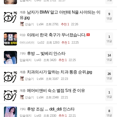
입술돼지
Lv.43
조회 1722
22:27
남자가 BMW 말고 아반떼 N을 사야되는 이
계층
9
유.jpg
댓글
강슬기
Lv.94
조회 2791
추천 1
22:26
이래서 한국 축구가 무너졌습니다.
이슈
1
댓글
아이스티이
Lv.32
조회 1293
추천 1
22:25
후방 ㅡ 빛베리 안스타
기타
14
댓글
입술돼지
Lv.43
조회 3420
추천 1
22:25
치과의사가 말하는 치과 통증 순위.jpg
계층
26
댓글
강슬기
Lv.94
조회 3187
22:23
에어비앤비 숙소 별점 5개 준 이유
계층
1
댓글
강슬기
Lv.94
조회 2348
22:21
후방 조심 ㅡ ddi_ddi 인스타
기타
8
댓글
입술돼지
Lv.43
조회 2330
추천 1
22:21