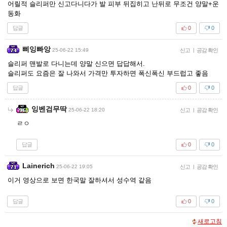
어릴적 슬리퍼만 신고다니다가 발 피부 뒤집히고 난뒤로 무조건 양말+운
동화
답글
0
0
삐잉빠앙
25-06-22 15:49
신고
|
공감 확인
슬리퍼 맨발로 다니는데 양말 신으면 답답해서.
슬리퍼도 요즘은 잘 나와서 가격만 투자하면 폭신폭신 부드럽고 좋음
답글
0
0
잉벤검무딱
25-06-22 18:20
신고
|
공감 확인
ㄹㅇ
답글
0
0
Lainerich
25-06-22 19:05
신고
|
공감 확인
이거 영상으로 보면 한국말 잘하셔서 성수역 같음
답글
0
0
새로고침