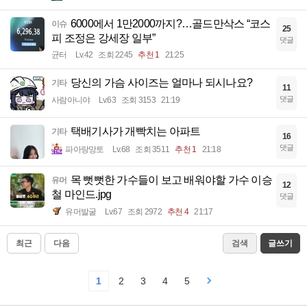
6000에서 1만2000까지?…골드만삭스 “코스
이슈
25
피 조정은 강세장 일부”
댓글
균터
Lv.42
조회 2245
추천 1
21:25
당신의 가슴 사이즈는 얼마나 되시나요?
기타
11
댓글
사람아니야
Lv.63
조회 3153
21:19
택배기사가 개빡치는 아파트
기타
16
댓글
파아랑망토
Lv.68
조회 3511
추천 1
21:18
목 뻣뻣한 가수들이 보고 배워야할 가수 이승
유머
12
철 마인드.jpg
댓글
유머발굴
Lv.67
조회 2972
추천 4
21:17
최근
다음
검색
글쓰기
1
2
3
4
5