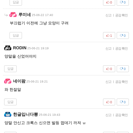
답글
0
0
루미네
25-06-22 17:40
신고
|
공감 확인
부끄럽기 이전에 그냥 모양이 구려
답글
1
0
RODIN
25-06-21 19:19
신고
|
공감 확인
양말을 신었어야지
답글
0
0
네이팜
25-06-21 19:21
신고
|
공감 확인
와 한잘알
답글
0
0
한글입니다뿅
25-06-21 19:43
신고
|
공감 확인
양말 안신고 크록스 신으면 발등 껍데기 까져 ㅠ