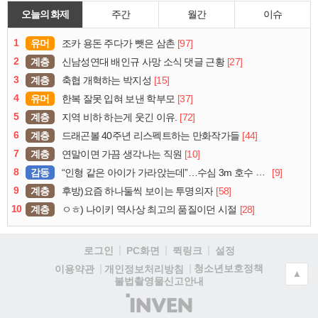
오늘의 화제
주간
월간
이슈
1
유머
[97]
조카 용돈 주다가 뺏은 삼촌
2
계층
[27]
신남성연대 배인규 사망 소식 댓글 근황
3
계층
[15]
축협 개혁하는 박지성
4
유머
[37]
한복 잘못 입혀 보낸 학부모
5
계층
[72]
지역 비하 하는게 웃긴 이유.
6
계층
[44]
드래곤볼 40주년 리스펙트하는 만화작가들
7
계층
[10]
연말이면 가끔 생각나는 직원
8
감동
[9]
“인형 같은 아이가 가라앉는데”…수심 3m 호수 뛰어든 60대 의인
9
계층
[58]
후방)요즘 하나둘씩 보이는 투명의자
10
계층
[28]
ㅇㅎ) 나이키 역사상 최고의 품질이던 시절
로그인
PC화면
퀵링크
설정
청소년보호정책
이용약관
개인정보처리방침
▲
불법촬영물신고안내
(주)
인