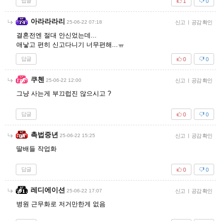
답글
1
0
아라라라리
25-06-22 07:18
신고
|
공감 확인
결혼전엔 절대 안신었는데...
애낳고 편히 신고다니기 너무편해...ㅠ
답글
0
0
쿠첸
25-06-22 12:00
신고
|
공감 확인
그냥 사는게 부끄럽진 않으시고 ?
답글
0
0
촉법중년
25-06-22 15:25
신고
|
공감 확인
딸배들 작업화
답글
0
0
레디에이션
25-06-22 17:07
신고
|
공감 확인
병원 근무화로 저거만한게 없음