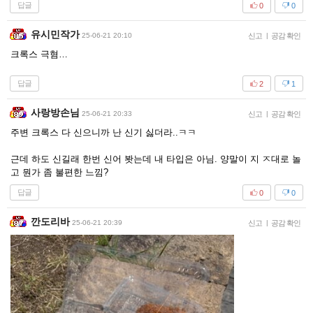
답글
0
0
유시민작가
25-06-21 20:10
신고
|
공감 확인
크록스 극혐…
답글
2
1
사랑방손님
25-06-21 20:33
신고
|
공감 확인
주변 크록스 다 신으니까 난 신기 싫더라..ㅋㅋ
근데 하도 신길래 한번 신어 봣는데 내 타입은 아님. 양말이 지 ㅈ대로 놀
고 뭔가 좀 불편한 느낌?
답글
0
0
깐도리바
25-06-21 20:39
신고
|
공감 확인