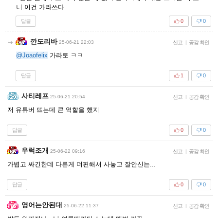
니 이건 가라쓰다
답글
0
0
깐도리바
25-06-21 22:03
신고
|
공감 확인
@Joaofelix
가라토 ㅋㅋ
답글
1
0
사티레프
25-06-21 20:54
신고
|
공감 확인
저 유튜버 뜨는데 큰 역할을 했지
답글
0
0
우럭조개
25-06-22 09:16
신고
|
공감 확인
가볍고 싸긴한데 다른게 더편해서 사놓고 잘안신는...
답글
0
0
영어는안된대
25-06-22 11:37
신고
|
공감 확인