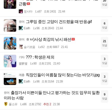
20
근황
댓글
옆사마
Lv.87
조회 2431
21:44
그루밍 중인 고양이 건드렸을 때 반응.gif
유머
6
댓글
Earth
Lv.96
조회 2843
21:44
ㅎㅂ)사상 최강의 낚시 패션
유머
21
댓글
슬기로움
Lv.92
조회 6887
21:41
??? : 학생은 제외
기타
3
댓글
꿻뻵뗗
Lv.90
조회 2191
21:40
직장인들이 여름철 많이 찾는다는 바닷가.jpg
계층
3
댓글
Earth
Lv.96
조회 3164
21:39
출장가서 이쁜이들 만나고 평가하는 것도 업무의 일환
유머
9
이라는 사람
댓글
풀소유
Lv.86
조회 2792
추천 2
21:38