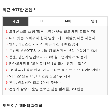
최근 HOT한 콘텐츠
게임
IT
유머
연예
1
드래곤소드, 스팀 '압긍'…축하 댓글 달고 게임 코드 받자!
2
디바 잇는 '오버워치 한국 영웅', 메카 파일럿 디몬 나온다
3
엔씨, 게임스컴 2026서 미공개 신작 최초 공개
4
모바일 MMOTPS '더 디비전 리서전스', 6일 스팀에도 출시
5
웹젠, 상반기 영업수익 773억 원…순이익 89% 증가
6
카카오게임즈 "오딘 Q 내년 1월 출시, 연기는 없다"
7
"유저 의견 적극 반영" 게임프리크, 비스트 오브 리인카네이션 개선 나선다
8
'페이즈' 날뛴 T1, DK 연승 끊고 1위 지켜
9
젠지, 한화생명 잡고 2연패 끊었다
10
전성기 탈수기 운영 선보인 삼성 텔레콤, 3:0 완승
오픈 이슈 갤러리 화제글