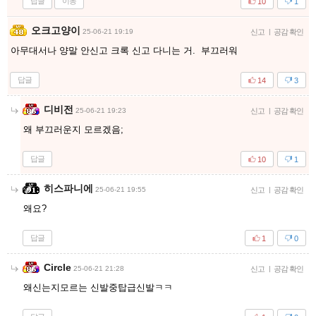
답글
이동
10
1
오크고양이
25-06-21 19:19
신고
|
공감 확인
아무대서나 양말 안신고 크록 신고 다니는 거. 부끄러워
답글
14
3
디비전
25-06-21 19:23
신고
|
공감 확인
왜 부끄러운지 모르겠음;
답글
10
1
히스파니에
25-06-21 19:55
신고
|
공감 확인
왜요?
답글
1
0
Circle
25-06-21 21:28
신고
|
공감 확인
왜신는지모르는 신발중탑급신발ㅋㅋ