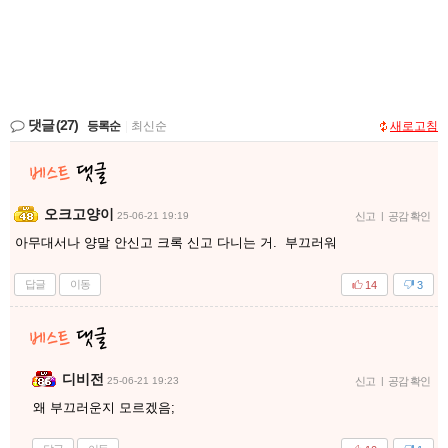
댓글
(27)
등록순
|
최신순
새로고침
오크고양이
25-06-21 19:19
신고
|
공감 확인
아무대서나 양말 안신고 크록 신고 다니는 거. 부끄러워
답글
이동
14
3
디비전
25-06-21 19:23
신고
|
공감 확인
왜 부끄러운지 모르겠음;