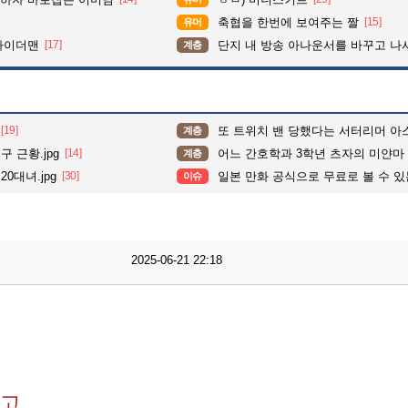
축협을 한번에 보여주는 짤
[15]
유머
파이더맨
[17]
단지 내 방송 아나운서를 바꾸고 나서 집중도가 확 올라갔다는 한 
계층
[19]
또 트위치 밴 당했다는 서터리머 아
계층
 근황.jpg
[14]
어느 간호학과 3학년 츠자의 미얀마
계층
0대녀.jpg
[30]
일본 만화 공식으로 무료로 볼 수 
이슈
2025-06-21 22:18
..