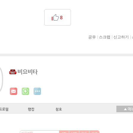
8
공유
스크랩
신고하기
비요비타
프로필
랭킹
칭호