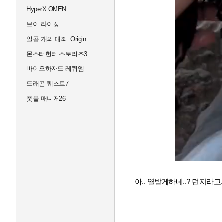
HyperX OMEN
브이 라이징
일곱 개의 대죄: Origin
몬스터헌터 스토리즈3
바이오하자드 레퀴엠
드래곤 퀘스트7
풋볼 매니저26
아.. 열받게하네..? 던지라고.