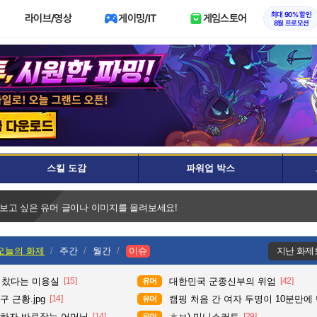
최대 90% 할인
라이브/영상
게이밍/IT
게임스토어
8월 프로모션
스킬 도감
파워업 박스
 보고 싶은 유머 글이나 이미지를 올려보세요!
오늘의 화제
주간
월간
이슈
지난 화제
다 찼다는 미용실
[15]
대한민국 군종신부의 위엄
[42]
유머
 근황.jpg
[14]
캠핑 처음 간 여자 두명이 10분만에
유머
평하자 바로잡는 어머님
[14]
ㅎㅂ) 미니스커트
[29]
유머