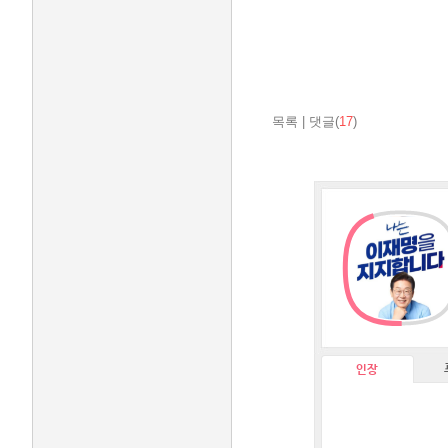
목록
|
댓글(
17
)
인장