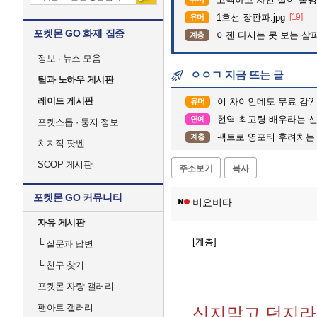
1호선 장판파.jpg
[19]
유머
포켓몬 GO 화제 집중
이젠 다시는 못 보는 삼
계층
정보 · 뉴스 모음
ㅇㅇㄱ 지금 뜨는 글
팁과 노하우 게시판
레이드 게시판
이 차이인데도 무료 감?
유머
현역 최고령 배우라는 신구
연예
포켓스톱 · 둥지 정보
팩트로 영포티 후려치는 2
계층
치지직 팟벤
SOOP 게시판
주소보기
복사
포켓몬 GO 커뮤니티
비요비타
자유 게시판
[계층]
└
질문과 답변
└
친구 찾기
포켓몬 자랑 갤러리
팬아트 갤러리
신지말고 던지라고