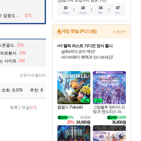
참가자 모집까지 남은 기간
10
18
34
45
Days
Hours
Min
Sec
아파트의 안내방송
[17]
게임 핫딜 (PC/스팀)
스토어+
스몬골드.
[13]
더 렐릭 퍼스트 가디언 정식 출시
설화x하드코어 액션!
 의료봉사.
[19]
네이버페이 혜택과 만나보세요!
있는 사이트
[19]
인벤게임즈 8월 특별 할인!
드래곤소드: 어웨이크닝 입점!
문명 7 특별 할인!
마블 투혼 파이팅 소울즈 정식출시!
귀무자: 검의 길 예약 판매 중!
비스트 오브 리인카네이션 정식 출시!
커세어 코브 출시 기념 할인!
베데스다 40주년 기념 할인 중!
캡콤 프렌차이즈 할인 진행 중!
캡콤 일부 상품 상시 할인
스타워즈 은하계 레이서
로블록스 기프트 카드 공식 입점
인기 퍼블리셔 모음!
스팀으로 만나는 드래곤소드!
조선&고려 DLC 출시 예정
마블 히어로 총 출동&화려한 격투!
10% 할인과
게임프릭 신작 IP
해적'섬'을 발전시키자!
베데스다의 명작들을
몬헌, 바하 등 인기 IP를
몬헌 와일즈 & 드래곤즈 도그마2
인벤게임즈에서 10% 추가 적립
Robux를 가장 안전하고
최대 90% 할인가를 만나보세요!
네이버혜택과 함께 만나보세요!
50%할인&추가 적립까지!
네이버 포인트 혜택까지!
이니&베니 혜택까지!
네이버 혜택가와 함께 예약하세요!
할인&네이버혜택으로 만나보세요!
40주년 프로모션으로 만나보세요!
할인가에 만나보세요!
일부 에디션 상시 할인!
혜택으로 예약 판매 중
편안하게 충전하세요
오픈이슈갤러리
조회:
8,079
추천:
8
팰월드 Palworld
그랑블루 판타지 리
목록
|
댓글(
17
)
링크 엔드리스 라그
나로크 업그레이드
5%
32,000
5,000
킷 Granblue Fantasy
25%
24,000원
36,800원
Relink Endless Ragn
arok Upgrade Kit DL
C