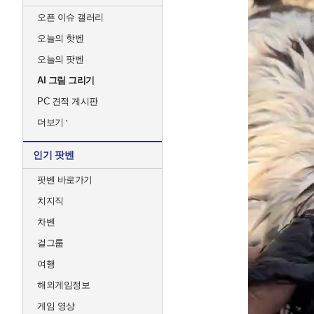
오픈 이슈 갤러리
오늘의 핫벤
오늘의 팟벤
AI 그림 그리기
PC 견적 게시판
더보기
인기 팟벤
팟벤 바로가기
치지직
차벤
걸그룹
여행
해외게임정보
게임 영상