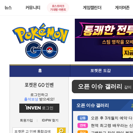
로스트아크
뉴스
커뮤니티
게임캘린더
게이머존
기대평 이벤트
홈
포켓몬 도감
포켓몬 GO 인벤
오픈 이슈 갤러리
같이
로그인하고
출석보상
받으세요!
오픈 이슈 갤러리
로그인
오픈 후 3개월치 예약 
감동
회원가입
ID/PW 찾기
현역 최고령 배우라는 신구
연예
고백하고 차인 딸이 불
유머