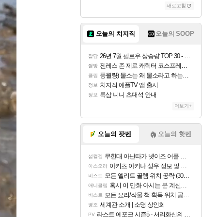
새로고침
오늘의 치지직
오늘의 SOOP
26년 7월 팔로우 상승량 TOP 30 - 월간 치지직
잡담
젠레스 존 제로 캐릭터 코스프레한 꽁주
짤방
풍월량) 물소는 왜 물소라고 하는거야? 아! 그만 ㅋㅋ
클립
치지직 애플TV 앱 출시
정보
룩삼 니니 초대석 안내
정보
더보기+
오늘의 팟벤
오늘의 핫벤
무한대 아난타가 넷이즈 어플 달력에 일정 등록
섭컬겜
아키츠 아키나 성우 정보 및 주요 필모
아스오라
모든 엘리트 골렘 위치 공략 (30개) - 방랑 결투가
비스트
혹시 이 만화 아시는 분 계신가요
애니클립
모든 요리/작물 책 획득 위치 공략 (36개) - 미식가 도전과제
비스트
세계관 소개 | 소명 상인회
명조
라스트 에포크 시즌5 - 서리화신의 분노 티저
PV