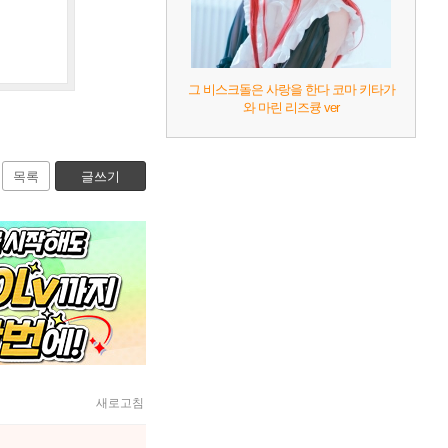
그 비스크돌은 사랑을 한다 코마 키타가
와 마린 리즈큥 ver
목록
글쓰기
새로고침