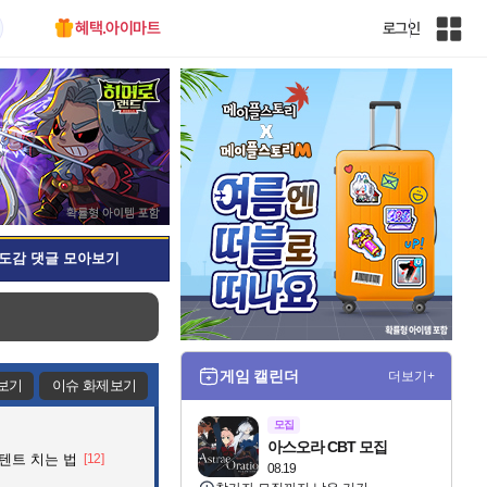
혜택.아이마트
로그인
인
벤
전
체
사
이
트
맵
도감 댓글 모아보기
게임 캘린더
더보기+
보기
이슈 화제보기
모집
아스오라 CBT 모집
 텐트 치는 법
[12]
08.19