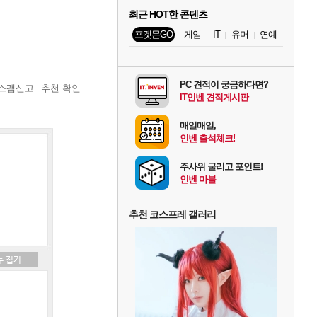
최근 HOT한 콘텐츠
포켓몬GO
게임
IT
유머
연예
PC 견적이 궁금하다면?
스팸신고
추천 확인
IT인벤 견적게시판
매일매일,
인벤 출석체크!
주사위 굴리고 포인트!
인벤 마블
추천 코스프레 갤러리