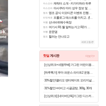
캐릭터 소개 - 카가미하라 하루
아스오라
아사쿠라 마이 성우 정보 및 주요 필모
아스오라
명조 공식 이모티콘 이벤트 진행해봤습니다! 참여부터 추첨까지????
명조
프롤로그 테스트를 마치고.. (feat. 리아)
리밋제로
선녀바위해수욕장
여행
여기서 R1 뭘 말하는거고 R2가 뭘말하는걸까요?
명조
운문댐
여행
힐러는 안나오고
명조
새로고침
핫딜
게시판
더보기+
[신상위크+네맴무배] 가그린 어린이용 380ml 사과 4개 구강청결제 어린이 가글 무알콜
[하루특가] 푸마 파운스 라이트2 운동화 313496
33%할인!클리오 덴티메이트 오리지널 초극세모, 10개입, 3개
31%할인>비비고 사골곰탕, 300g, 30개
[신상위크] [네이버단독]가그린 디스커버리세트 100ml 5종 + 1종 추가 증정 구강청결제 휴대용가글