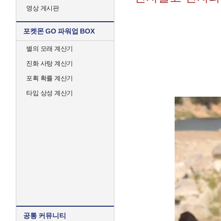
영상 게시판
포켓몬 GO 파워업 BOX
별의 모래 계산기
진화 사탕 계산기
포획 확률 계산기
타입 상성 계산기
공통 커뮤니티