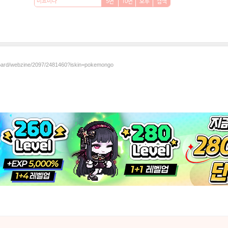
5번
10번
모두
검색
/board/webzine/2097/2481460?iskin=pokemongo