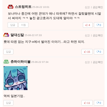
스트링히트
25-06-22 10:01
신고
|
공감 확인
보나마나 중간에 어떤 꼰대가 애니 따위에? 하면서 잘랐을텐데 시말
서 써야지 ㅋㅋ 놓친 광고효과가 도대체 얼마야 ㅋㅋ
답글
이동
4
0
말대신칼
25-06-22 07:33
신고
|
공감 확인
롯데 따윈 없는 지구-x에서 벌어진 이야기...라고 하면 되지.
답글
15
0
츄하이하이볼
25-06-22 07:34
신고
|
공감 확인
역씌 일본기업..
답글
11
0