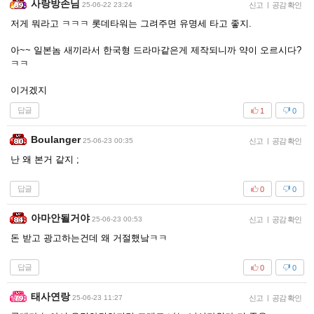
사랑방손님
25-06-22 23:24
신고
|
공감 확인
저게 뭐라고 ㅋㅋㅋ 롯데타워는 그려주면 유명세 타고 좋지.
아~~ 일본놈 새끼라서 한국형 드라마같은게 제작되니까 약이 오르시다?
ㅋㅋ
이거겠지
답글
1
0
Boulanger
25-06-23 00:35
신고
|
공감 확인
난 왜 본거 같지 ;
답글
0
0
아마안될거야
25-06-23 00:53
신고
|
공감 확인
돈 받고 광고하는건데 왜 거절했낰ㅋㅋ
답글
0
0
태사연랑
25-06-23 11:27
신고
|
공감 확인