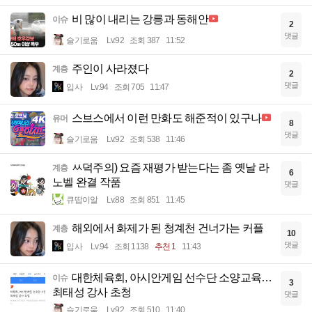
비 많이 내리는 강릉과 동해안
이슈
2
댓글
슬기로움
Lv.92
조회 387
11:52
주인이 사라졌다
계층
2
댓글
입사
Lv.94
조회 705
11:47
스브스에서 이런 만화도 해준적이 있구나
유머
8
댓글
슬기로움
Lv.92
조회 538
11:46
ㅆ덕주의) 요즘 재평가 받는다는 좀 옛날 라
계층
6
노벨 완결 작품
댓글
큐땁이알
Lv.88
조회 851
11:45
해외에서 화제가 된 청계천 건너가는 커플
계층
10
댓글
입사
Lv.94
조회 1138
추천 1
11:43
대한체육회, 아시안게임 선수단 소양교육…
이슈
3
최태성 강사 초청
댓글
슬기로움
Lv.92
조회 510
11:40