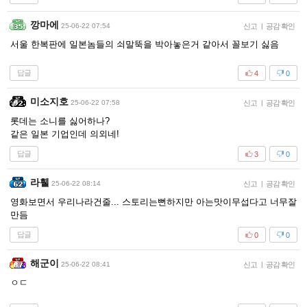
깡마에
25-06-22 07:54
신고
|
공감 확인
서울 한복판에 일본놈들의 쇠말뚝을 박아놓은거 같아서 꼴보기 싫음
답글
4
0
미소지호
25-06-22 07:58
신고
|
공감 확인
롯데는 소니를 싫어하나?
같은 일본 기업인데 의외네!
답글
3
0
라휄
25-06-22 08:14
신고
|
공감 확인
영화보면서 우리나라건줄... 스토리는뻔하지만 아는맛이무섭다고 너무잘
만듬
답글
0
0
해군이
25-06-22 08:41
신고
|
공감 확인
ㅇㄷ