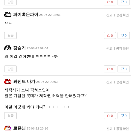
답글
0
0
파이혹은파어
25-06-22 08:51
신고
|
공감 확인
ㅇㄷ
답글
0
0
강슬기
25-06-22 09:04
신고
|
공감 확인
와 이걸 걷어찼네 ㅋㅋㅋㅋ -롯-
답글
0
0
써펜트 나가
25-06-22 09:53
신고
|
공감 확인
제작사가 소니 픽쳐스인데
일본 기업인 롯데가 저작권 허락을 안해줬다고?
이걸 어떻게 봐야 되나? ㅋㅋㅋㅋㅋㅋ
답글
0
0
로즌님
25-06-22 20:16
신고
|
공감 확인