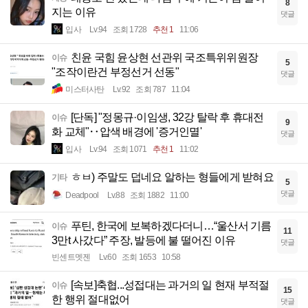
8
지는 이유
댓글
입사
Lv.94
조회 1728
추천 1
11:06
친윤 국힘 윤상현 선관위 국조특위위원장
이슈
5
"조작이란건 부정선거 선동"
댓글
미스터사탄
Lv.92
조회 787
11:04
[단독] "정몽규·이임생, 32강 탈락 후 휴대전
이슈
9
화 교체"‥압색 배경에 '증거인멸'
댓글
입사
Lv.94
조회 1071
추천 1
11:02
ㅎㅂ) 주말도 덥네요 알하는 형들에게 받혀요
기타
5
댓글
Deadpool
Lv.88
조회 1882
11:00
푸틴, 한국에 보복하겠다더니…“울산서 기름
이슈
11
3만t 사갔다” 주장, 발등에 불 떨어진 이유
댓글
빈센트멧젠
Lv.60
조회 1653
10:58
[속보]축협...성접대는 과거의 일 현재 부적절
이슈
15
한 행위 절대없어
댓글