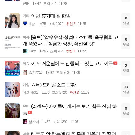
균터
Lv.42
조회 564
11:28
이번 휴가때 잘 한일.
기타
6
댓글
H솔
Lv.75
조회 1072
추천 2
11:25
[속보] ‘압수수색·성접대 스캔들’ 축구협회 고
이슈
6
개 숙였다…“참담한 상황, 쇄신할 것”
댓글
Earth
Lv.96
조회 704
추천 1
11:22
이 뜨거운날에도 진행되고 있는 고교야구
이슈
2
댓글
슬기로움
Lv.92
조회 763
11:09
ㅎㅂ) 드래곤소드 근황
게임
13
댓글
네오네오1
Lv.50
조회 2720
추천 3
11:08
(리센느) 아이돌에게서는 보기 힘든 진심 하
유머
9
품
댓글
옆사마
Lv.87
조회 1202
11:07
태풍도 안 왔는데 다음 주에 기온이 좀 떨어
계층