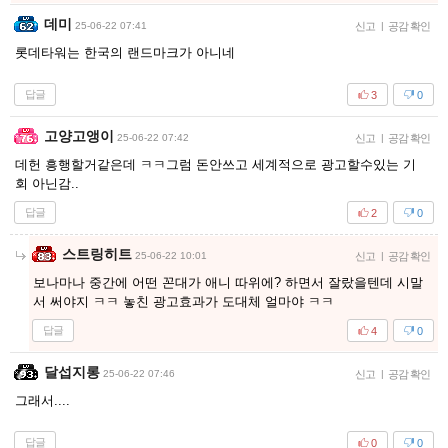
데미
25-06-22 07:41
신고
|
공감 확인
롯데타워는 한국의 랜드마크가 아니네
답글
3
0
고양고앵이
25-06-22 07:42
신고
|
공감 확인
데헌 흥행할거같은데 ㅋㅋ그럼 돈안쓰고 세계적으로 광고할수있는 기
회 아닌감..
답글
2
0
스트링히트
25-06-22 10:01
신고
|
공감 확인
보나마나 중간에 어떤 꼰대가 애니 따위에? 하면서 잘랐을텐데 시말
서 써야지 ㅋㅋ 놓친 광고효과가 도대체 얼마야 ㅋㅋ
답글
4
0
달섭지롱
25-06-22 07:46
신고
|
공감 확인
그래서....
답글
0
0