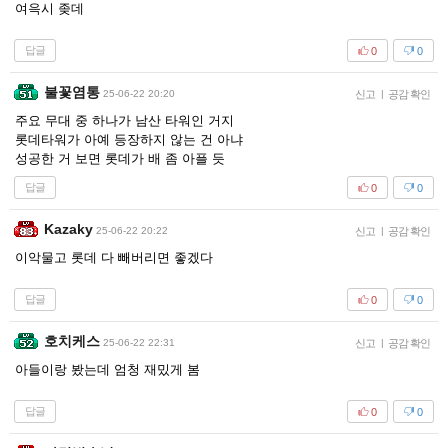
여윽시 좆데
답글
0
0
불꽃염통
25-06-22 20:20
신고
|
공감 확인
주요 무대 중 하나가 남산 타워인 거지
롯데타워가 아예 등장하지 않는 건 아냐
성공한 거 보면 롯데가 배 좀 아플 듯
답글
0
0
Kazaky
25-06-22 20:22
신고
|
공감 확인
이악물고 롯데 다 빼버리면 좋겠다
답글
0
0
호치케스
25-06-22 22:31
신고
|
공감 확인
아들이랑 봤는데 엄청 재밌게 봄
답글
0
0