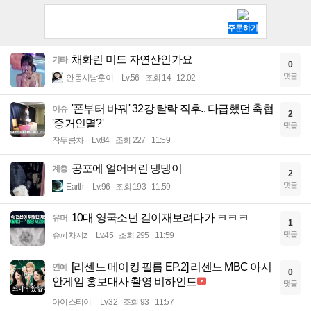
채화린 미드 자연산인가요
기타
0
댓글
안동시남훈이
Lv.56
조회 14
12:02
'폰부터 바꿔' 32강 탈락 직후.. 다급했던 축협
이슈
2
'증거인멸?'
댓글
작두콩차
Lv.84
조회 227
11:59
공포에 얼어버린 댕댕이
계층
2
댓글
Earth
Lv.96
조회 193
11:59
10대 영국소년 길이재보려다가 ㅋㅋㅋ
유머
1
댓글
슈퍼차지z
Lv.45
조회 295
11:59
[리센느 메이킹 필름 EP.2] 리센느 MBC 아시
연예
0
안게임 홍보대사 촬영 비하인드
댓글
아이스티이
Lv.32
조회 93
11:57