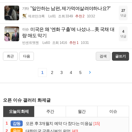
"일안하는 남편, 제가먹여살려야하나요?"
기타
27
댓글
제르만크록
Lv.81
조회 3349
추천 2
10:32
미국은 왜 ‘엔화 구출’에 나섰나…美 국채 대
이슈
4
량 매도 막기
댓글
빈센트멧젠
Lv.60
조회 1416
추천 1
10:31
최근
다음
검색
글쓰기
1
2
3
4
5
오픈 이슈 갤러리 화제글
오늘의 화제
주간
월간
이슈
1
감동
[15]
오픈 후 3개월치 예약 다 찼다는 미용실
2
유머
[40]
대한민국 군종신부의 위엄