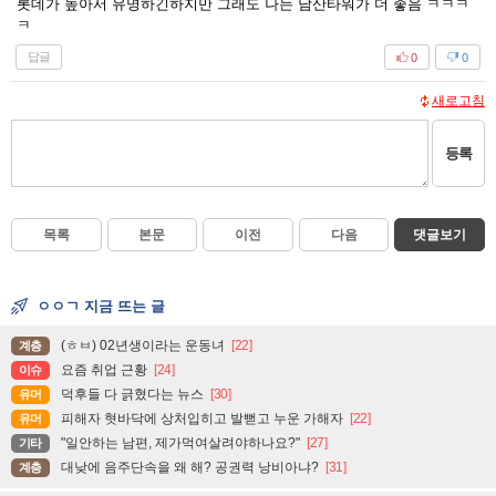
롯데가 높아서 유명하긴하지만 그래도 나는 남산타워가 더 좋음 ㅋㅋㅋ
ㅋ
답글
0
0
새로고침
등록
목록
본문
이전
다음
댓글보기
ㅇㅇㄱ 지금 뜨는 글
(ㅎㅂ) 02년생이라는 운동녀
[22]
계층
요즘 취업 근황
[24]
이슈
덕후들 다 긁혔다는 뉴스
[30]
유머
피해자 혓바닥에 상처입히고 발뻗고 누운 가해자
[22]
유머
"일안하는 남편, 제가먹여살려야하나요?"
[27]
기타
대낮에 음주단속을 왜 해? 공권력 낭비아냐?
[31]
계층