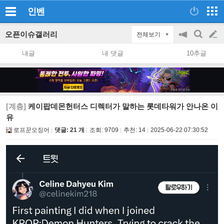
인벤
오픈이슈갤러리
전체보기
공
검
글
지
색
내글
내 댓글
10추글
on/off
쓰
기
[계층]
케이팝데몬헌터스 디렉터가 말하는 롯데타워가 안나온 이
유
로프꾼오징어
댓글: 21 개
조회:
9709
추천:
14
2025-06-22 07:30:52