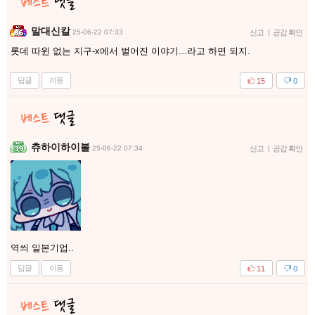
말대신칼
25-06-22 07:33
신고
|
공감 확인
롯데 따윈 없는 지구-x에서 벌어진 이야기...라고 하면 되지.
답글
이동
15
0
츄하이하이볼
25-06-22 07:34
신고
|
공감 확인
역씌 일본기업..
답글
이동
11
0