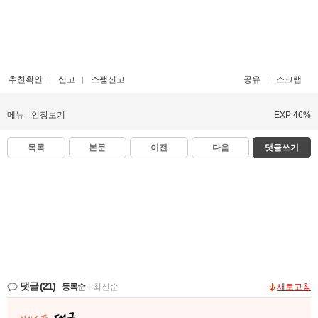
추천확인
신고
스팸신고
공유
스크랩
메뉴
인장보기
EXP 46%
목록
본문
이전
다음
댓글쓰기
댓글
(21)
등록순
|
최신순
새로고침