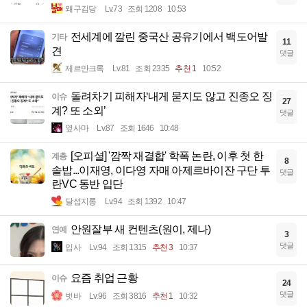
왜구김당
Lv.73
조회 1208
10:53
전세계에 깔린 중국산 공유기에서 백도어발
기타
11
견
댓글
제르만크록
Lv.81
조회 2335
추천 1
10:52
돌려차기 피해자‘내게 묻지도 않고 진종오 징
이슈
27
계? 또 소외’
댓글
옆사마
Lv.87
조회 1646
10:48
[오피셜] '깜짝 재결합' 학폭 논란, 이후 첫 한
계층
8
솥밥...이재영, 이다영 자매 아제르바이잔 구단 투
댓글
란VC 동반 입단
달섭지롱
Lv.94
조회 1392
10:47
안원잘부 새 컨텐츠(원이, 제나)
연예
3
댓글
입사
Lv.94
조회 1315
추천 3
10:37
요즘 취업 근황
이슈
24
댓글
벗바
Lv.96
조회 3816
추천 1
10:32