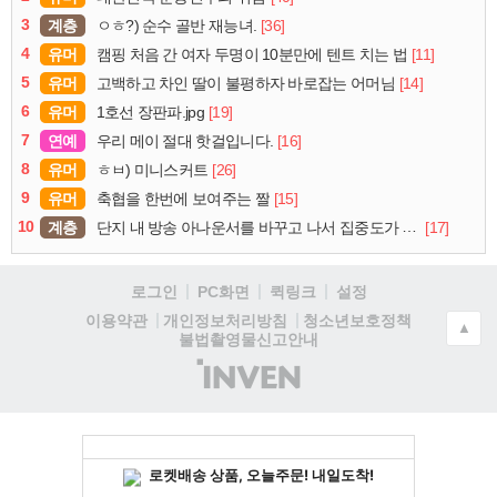
3
계층
[36]
ㅇㅎ?) 순수 골반 재능녀.
4
유머
[11]
캠핑 처음 간 여자 두명이 10분만에 텐트 치는 법
5
유머
[14]
고백하고 차인 딸이 불평하자 바로잡는 어머님
6
유머
[19]
1호선 장판파.jpg
7
연예
[16]
우리 메이 절대 핫걸입니다.
8
유머
[26]
ㅎㅂ) 미니스커트
9
유머
[15]
축협을 한번에 보여주는 짤
10
계층
[17]
단지 내 방송 아나운서를 바꾸고 나서 집중도가 확 올라갔다는 한 아파트의 안내방송
로그인
PC화면
퀵링크
설정
청소년보호정책
이용약관
개인정보처리방침
▲
불법촬영물신고안내
(주)
인
벤