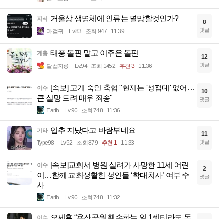
거울상 생명체에 인류는 멸망할것인가?
지식
8
댓글
마검귀
Lv.83
조회 947
11:39
태풍 돌핀 말고 이주은 돌핀
계층
12
댓글
달섭지롱
Lv.94
조회 1452
추천 3
11:36
[속보] 고개 숙인 축협 "현재는 '성접대' 없어…
이슈
10
큰 실망 드려 매우 죄송"
댓글
Earth
Lv.96
조회 748
11:36
입추 지났다고 바람부네요
기타
11
댓글
Type98
Lv.52
조회 879
추천 1
11:33
[속보]교회서 병원 실려가 사망한 11세 어린
이슈
2
이…함께 교회생활한 성인들 ‘학대치사’ 여부 수
댓글
사
Earth
Lv.96
조회 748
11:32
오세훈 “용산공원 훼손하는 일 1센티라도 동
이슈