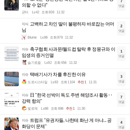
7
의할 수 없다”
댓글
균터
Lv.42
조회 836
11:32
고백하고 차인 딸이 불평하자 바로잡는 어머
지식
2
님
댓글
Blume
Lv.86
조회 879
11:32
축구협회 사과문/월드컵 탈락 후 정몽규와 이
이슈
1
임생의 증거인멸
댓글
슬기로움
Lv.92
조회 656
11:32
택배기사가 차를 후진한 이유
이슈
3
댓글
도로시스타일
Lv.83
조회 1104
추천 1
11:31
日 "한국 선박이 독도 주변 해양조사 활동‥
이슈
7
강력 항의"
댓글
빛로제
Lv.88
조회 698
추천 1
11:30
트럼프 "유권자들, 나한테 화난 게 아냐... 공
이슈
4
화당이 문제"
댓글