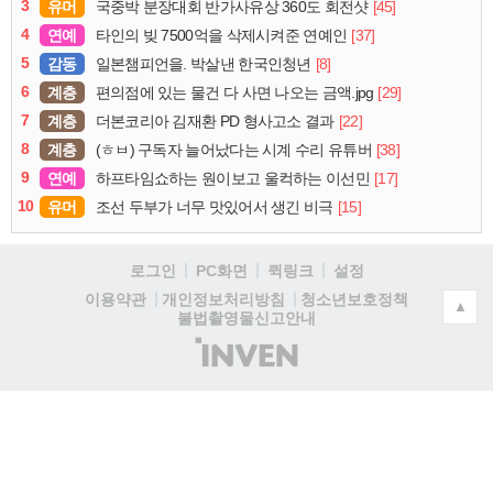
3
유머
[45]
국중박 분장대회 반가사유상 360도 회전샷
4
연예
[37]
타인의 빚 7500억을 삭제시켜준 연예인
5
감동
[8]
일본챔피언을. 박살낸 한국인청년
6
계층
[29]
편의점에 있는 물건 다 사면 나오는 금액.jpg
7
계층
[22]
더본코리아 김재환 PD 형사고소 결과
8
계층
[38]
(ㅎㅂ) 구독자 늘어났다는 시계 수리 유튜버
9
연예
[17]
하프타임쇼하는 원이보고 울컥하는 이선민
10
유머
[15]
조선 두부가 너무 맛있어서 생긴 비극
로그인
PC화면
퀵링크
설정
청소년보호정책
이용약관
개인정보처리방침
▲
불법촬영물신고안내
(주)
인
벤