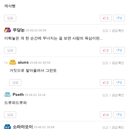
캐삭빵
답글
1
0
무당눈
25-06-22 09:56
신고
|
공감 확인
이뤄놓은 게 한 순간에 무너지는 걸 보면 사람의 욕심이란...
답글
2
0
aiuns
25-06-22 09:59
신고
|
공감 확인
거짓으로 쌓아올려서 그런듯
답글
2
0
Pseth
25-06-22 10:18
신고
|
공감 확인
드루와드루와
답글
0
0
소라아오이
25-06-22 18:09
신고
|
공감 확인