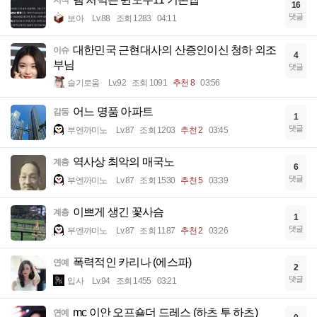
지식
16
댓글
보아
Lv.88
조회 1283
04:11
대한민국 근현대사의 산증인이신 청하 외조
이슈
4
부님
댓글
슬기로움
Lv.92
조회 1091
추천 8
03:56
어느 명품 아파트
감동
1
댓글
부엔까미노
Lv.87
조회 1203
추천 2
03:45
역사상 최악의 매국노
계층
6
댓글
부엔까미노
Lv.87
조회 1530
추천 5
03:39
이쁘게 생긴 꽃사슴
계층
1
댓글
부엔까미노
Lv.87
조회 1187
추천 2
03:26
폭력적인 카리나 (에스파)
연예
2
댓글
입사
Lv.94
조회 1455
03:21
mc 이안 오프숄더 드레스 (하츠 투 하츠)
연예