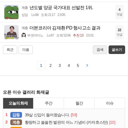
년도별 양궁 국가대표 선발전 1위.
계층
4
댓글
성암
Lv.88
조회 2117
23:05
더본코리아 김재환 PD 형사고소 결과
계층
22
댓글
부엔까미노
Lv.87
조회 5206
추천 13
23:01
최근
다음
검색
글쓰기
1
2
3
4
5
오픈 이슈 갤러리 화제글
오늘의 화제
주간
월간
이슈
1
감동
[59]
39살 신입이 들어왔습니다.
2
계층
[10]
황량하고 쓸쓸한 벌판의 어느 기념비 (카자흐스탄)