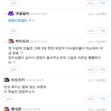
답글
2
0
댓글알바
25-06-22 18:37
신고
|
공감 확인
@페니로열티
ㅈㅅ
답글
0
0
하이도리
25-06-22 21:24
신고
|
공감 확인
걘 지맘에 안들면 그때그때 핫한 부정적 이슈알바몰이 하는애라 무
급 맞음 ㅋ
정치성향이 같아서 편많이 들어주는건데 그걸로 자존감 뿜뿜하드
라 ㅋ
답글
0
0
아오즈키
25-06-22 08:35
신고
|
공감 확인
온갖 렉카는 철퇴 맞는 와중에
이 채널만 깜깜무소식
답글
2
0
휴대폰
25-06-22 08:36
신고
|
공감 확인