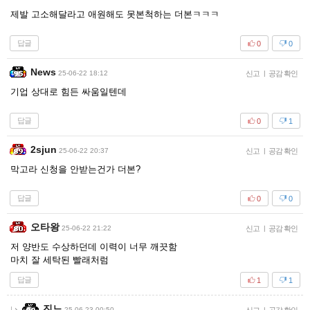
제발 고소해달라고 애원해도 못본척하는 더본ㅋㅋㅋ
답글
0
0
News
25-06-22 18:12
신고
|
공감 확인
기업 상대로 힘든 싸움일텐데
답글
0
1
2sjun
25-06-22 20:37
신고
|
공감 확인
막고라 신청을 안받는건가 더본?
답글
0
0
오타왕
25-06-22 21:22
신고
|
공감 확인
저 양반도 수상하던데 이력이 너무 깨끗함
마치 잘 세탁된 빨래처럼
답글
1
1
진느
25-06-23 00:50
|