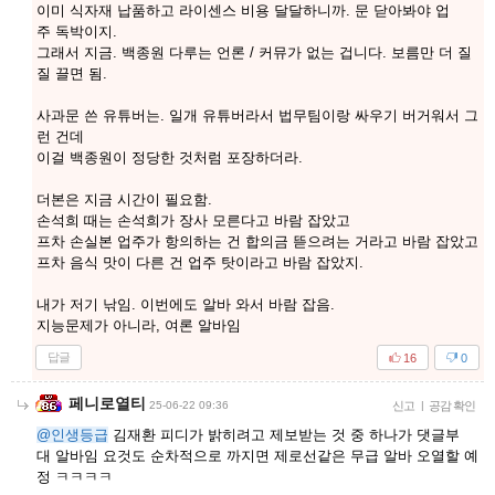
이미 식자재 납품하고 라이센스 비용 달달하니까. 문 닫아봐야 업
주 독박이지.
그래서 지금. 백종원 다루는 언론 / 커뮤가 없는 겁니다. 보름만 더 질
질 끌면 됨.
사과문 쓴 유튜버는. 일개 유튜버라서 법무팀이랑 싸우기 버거워서 그
런 건데
이걸 백종원이 정당한 것처럼 포장하더라.
더본은 지금 시간이 필요함.
손석희 때는 손석희가 장사 모른다고 바람 잡았고
프차 손실본 업주가 항의하는 건 합의금 뜯으려는 거라고 바람 잡았고
프차 음식 맛이 다른 건 업주 탓이라고 바람 잡았지.
내가 저기 낚임. 이번에도 알바 와서 바람 잡음.
지능문제가 아니라, 여론 알바임
답글
16
0
페니로열티
25-06-22 09:36
신고
|
공감 확인
@인생등급
김재환 피디가 밝히려고 제보받는 것 중 하나가 댓글부
대 알바임 요것도 순차적으로 까지면 제로선같은 무급 알바 오열할 예
정 ㅋㅋㅋㅋ