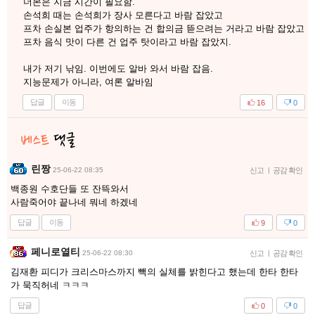
더본은 지금 시간이 필요함.
손석희 때는 손석희가 장사 모른다고 바람 잡았고
프차 손실본 업주가 항의하는 건 합의금 뜯으려는 거라고 바람 잡았고
프차 음식 맛이 다른 건 업주 탓이라고 바람 잡았지.
내가 저기 낚임. 이번에도 알바 와서 바람 잡음.
지능문제가 아니라, 여론 알바임
답글
이동
16
0
린짱
25-06-22 08:35
신고
|
공감 확인
백종원 수호단들 또 잔뜩와서
사람죽어야 끝나네 뭐네 하겠네
답글
이동
9
0
페니로열티
25-06-22 08:30
신고
|
공감 확인
김재환 피디가 크리스마스까지 빽의 실체를 밝힌다고 했는데 한타 한타
가 묵직허네 ㅋㅋㅋ
답글
0
0