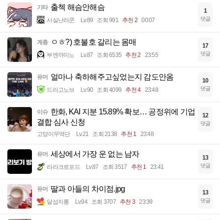
출첵 해슴안해슴
기타
1
댓글
사실난라쿤
Lv.89
조회 991
추천 2
00:07
ㅇㅎ?) 호불호 갈리는 몸매
계층
17
댓글
부엔까미노
Lv.87
조회 6535
추천 2
23:55
얼마나 축하해주고싶었는지 감도안옴
유머
10
댓글
드라고노브
Lv.90
조회 4099
추천 4
23:48
한화, KAI 지분 15.89% 확보… 공정위에 기업
이슈
12
결합 심사 신청
댓글
고양이무역단
Lv.21
조회 2138
추천 1
23:48
세상에서 가장 운 없는 남자
유머
13
댓글
라라크로포드
Lv.87
조회 3517
추천 1
23:41
딸과 아들의 차이점.jpg
유머
13
댓글
달섭지롱
Lv.94
조회 3707
추천 3
23:39