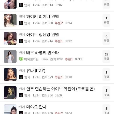
0
댓글
입사
Lv.94
조회 913
03:16
하이키 리이나 인별
연예
1
댓글
입사
Lv.94
조회 830
추천 2
03:14
아이브 장원영 인별
연예
0
댓글
입사
Lv.94
조회 714
추천 1
03:12
배우 하영씨 인스타
연예
15
댓글
딱봐도악당
Lv.49
조회 1248
추천 1
03:12
유나 (ITZY)
연예
1
댓글
입사
Lv.94
조회 693
추천 1
03:10
안무 연습하는 아이브 유진이 (도쿄돔 콘)
연예
1
댓글
입사
Lv.94
조회 764
03:06
미야오 안나
연예
3
댓글
입사
Lv.94
조회 809
추천 2
03:04