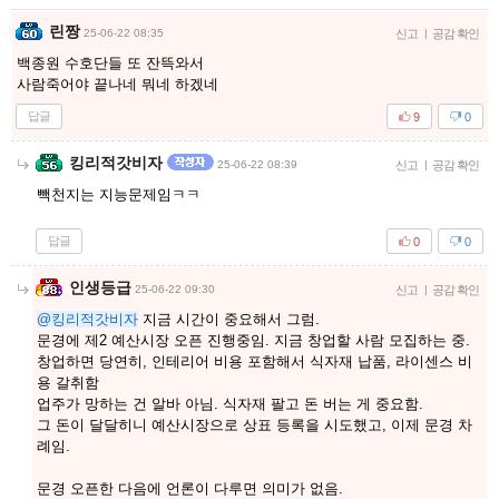
린짱
25-06-22 08:35
신고
|
공감 확인
백종원 수호단들 또 잔뜩와서
사람죽어야 끝나네 뭐네 하겠네
답글
9
0
킹리적갓비자
25-06-22 08:39
신고
|
공감 확인
빽천지는 지능문제임ㅋㅋ
답글
0
0
인생등급
25-06-22 09:30
신고
|
공감 확인
@킹리적갓비자
지금 시간이 중요해서 그럼.
문경에 제2 예산시장 오픈 진행중임. 지금 창업할 사람 모집하는 중.
창업하면 당연히, 인테리어 비용 포함해서 식자재 납품, 라이센스 비
용 갈취함
업주가 망하는 건 알바 아님. 식자재 팔고 돈 버는 게 중요함.
그 돈이 달달히니 예산시장으로 상표 등록을 시도했고, 이제 문경 차
례임.
문경 오픈한 다음에 언론이 다루면 의미가 없음.