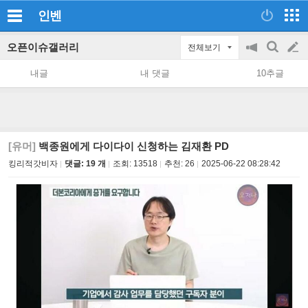
인벤
오픈이슈갤러리
전체보기
공
검
글
지
색
내글
내 댓글
10추글
on/off
쓰
기
[유머]
백종원에게 다이다이 신청하는 김재환 PD
킹리적갓비자
댓글: 19 개
조회:
13518
추천:
26
2025-06-22 08:28:42