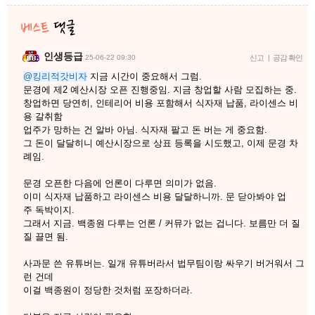
인생등급
25-06-22 09:30
신고
|
공감 확인
@킹리적갓비자
지금 시간이 중요해서 그럼.
문경에 제2 예산시장 오픈 진행중임. 지금 창업할 사람 모집하는 중.
창업하면 당연히, 인테리어 비용 포함해서 식자재 납품, 라이센스 비
용 갈취함
업주가 망하는 건 알바 아님. 식자재 팔고 돈 버는 게 중요함.
그 돈이 달달히니 예산시장으로 상표 등록을 시도했고, 이제 문경 차
례임.
문경 오픈한 다음에 언론이 다루면 의미가 없음.
이미 식자재 납품하고 라이센스 비용 달달하니까. 문 닫아봐야 업
주 독박이지.
그래서 지금. 백종원 다루는 언론 / 커뮤가 없는 겁니다. 보름만 더 질
질 끌면 됨.
사과문 쓴 유튜버는. 일개 유튜버라서 법무팀이랑 싸우기 버거워서 그
런 건데
이걸 백종원이 정당한 것처럼 포장하더라.