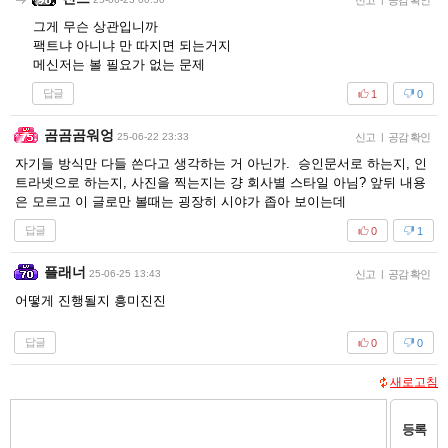
신고
공감 확인
그게 무슨 상관입니까
팩트냐 아니냐 만 따지면 되는거지
메신저는 볼 필요가 없는 문제
답글
1
0
곰곰곰워엉
25-06-22 23:33
신고
|
공감 확인
자기들 방식만 다들 쓴다고 생각하는 거 아닌가. 승인문서로 하는지, 인
트라넷으로 하는지, 사진을 찍는지는 걍 회사별 스타일 아님? 앞뒤 내용
은 모르고 이 글로만 볼때는 굉장히 시야가 좁아 보이는데
답글
0
1
플래너
25-06-25 13:43
신고
|
공감 확인
어떻게 진행될지 흥미진진
답글
0
0
새로고침
등록