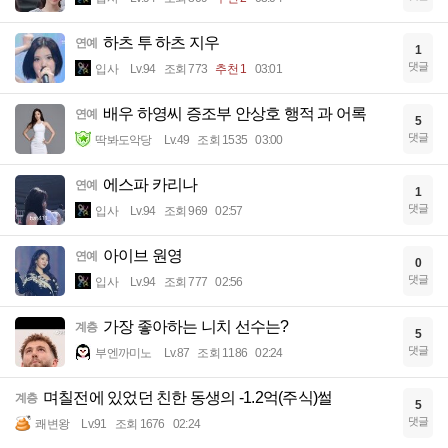
하츠 투 하츠 지우
연예
1
댓글
입사
Lv.94
조회 773
추천 1
03:01
배우 하영씨 증조부 안상호 행적 과 어록
연예
5
댓글
딱봐도악당
Lv.49
조회 1535
03:00
에스파 카리나
연예
1
댓글
입사
Lv.94
조회 969
02:57
아이브 원영
연예
0
댓글
입사
Lv.94
조회 777
02:56
가장 좋아하는 니치 선수는?
계층
5
댓글
부엔까미노
Lv.87
조회 1186
02:24
며칠전에 있었던 친한 동생의 -1.2억(주식)썰
계층
5
댓글
쾌변왕
Lv.91
조회 1676
02:24