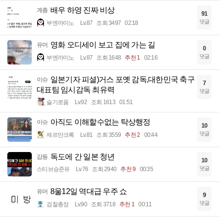
배우 하영 진짜 비상
계층
91
댓글
부엔까미노
Lv.87
조회 3497
02:18
영화 오디세이 보고 집에 가는 길
유머
0
댓글
부엔까미노
Lv.87
조회 1648
추천 1
02:16
일본기자 피셜)거스 포옛 감독,대한민국 축구
이슈
7
대표팀 임시감독 최유력
댓글
슬기로움
Lv.92
조회 1613
01:51
아직도 이해할수없는 탁상행정
이슈
10
댓글
제르만크록
Lv.81
조회 3559
추천 2
00:44
독도에 간 일본 청년
감동
10
댓글
스티브승준유
Lv.76
조회 2940
추천 9
00:35
8울12일 역대급 우주 쇼
유머
9
댓글
검찰총장
Lv.90
조회 3718
추천 1
00:11