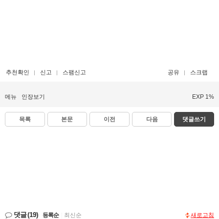
추천확인
신고
스팸신고
공유
스크랩
메뉴
인장보기
EXP 1%
목록
본문
이전
다음
댓글쓰기
댓글
(19)
등록순
|
최신순
새로고침