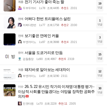
전기 기사가 좋아 죽는 짤
계층
19
댓글
두부두꺼비
Lv.78
조회 4495
추천 1
23:31
어쩌다 한번 트리플에스 설린
연예
1
댓글
어쩌다한번
Lv.77
조회 1758
추천 2
23:30
보기좋은 연예인 커플
연예
3
댓글
부엔까미노
Lv.87
조회 3988
추천 4
23:21
서울을 도쿄거리로 만듬
유머
15
댓글
검찰총장
Lv.90
조회 4997
추천 6
23:19
돼지바로 알아보는 세대차이
계층
12
댓글
부엔까미노
Lv.87
조회 3290
23:11
26. 5. 22 유시민 작가의 이재명 대통령 평가 -
이슈
30
이상적 사회를 만들겠다는 야망을 장착한 공화주
댓글
의자
진겟타원
Lv.70
조회 2228
추천 11
23:05