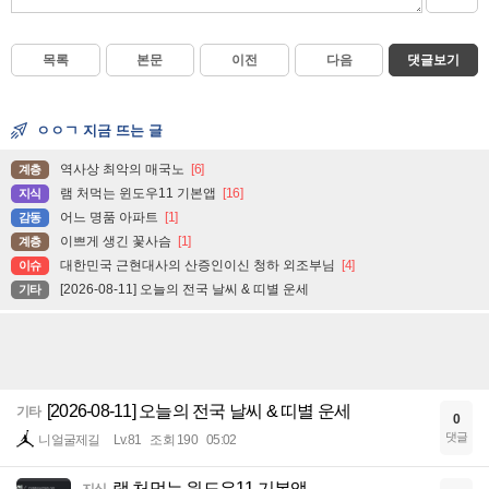
목록
본문
이전
다음
댓글보기
ㅇㅇㄱ 지금 뜨는 글
역사상 최악의 매국노
[6]
계층
램 처먹는 윈도우11 기본앱
[16]
지식
어느 명품 아파트
[1]
감동
이쁘게 생긴 꽃사슴
[1]
계층
대한민국 근현대사의 산증인이신 청하 외조부님
[4]
이슈
[2026-08-11] 오늘의 전국 날씨 & 띠별 운세
기타
[2026-08-11] 오늘의 전국 날씨 & 띠별 운세
기타
0
댓글
니얼굴제길
Lv.81
조회 190
05:02
램 처먹는 윈도우11 기본앱