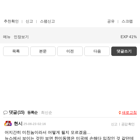
추천확인
신고
스팸신고
공유
스크랩
메뉴
인장보기
EXP 41%
목록
본문
이전
다음
댓글쓰기
댓글
(15)
등록순
|
최신순
새로고침
현시
25-06-23 02:16
신고
|
공감 확인
어지간히 미친놈이라서 어떻게 될지 모르겠음...
뉴스에서 보이는 것만 보면 한미동맹은 미국에 손해다 입장인 것 같던데