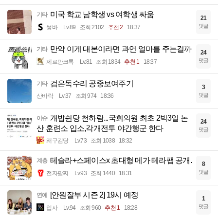
미국 학교 남학생 vs 여학생 싸움
기타
21
댓글
썽바
Lv.89
조회 2102
추천 2
18:37
만약 이게 대본이라면 과연 얼마를 주는걸까
기타
24
댓글
제르만크록
Lv.81
조회 1834
추천 1
18:37
검은독수리 공중보여주기
기타
3
댓글
산바락
Lv.37
조회 974
18:36
개밥쉰당 천하람...국회의원 최초 2박3일 논
이슈
24
산 훈련소 입소,각개전투 야간행군 한다
댓글
왜구김당
Lv.73
조회 1038
18:32
테슬라+스페이스x 초대형 메가 테라팹 공개.
계층
8
댓글
전자팔찌
Lv.93
조회 1440
18:31
[안원잘부 시즌 2] 19시 예정
연예
1
댓글
입사
Lv.94
조회 960
추천 1
18:28