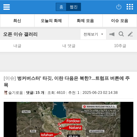
홈
웹진
최신
오늘의 화제
화제 모음
이슈 모음
오픈 이슈 갤러리
전체보기
공
검
글
지
색
내글
내 댓글
10추글
on/off
쓰
기
[이슈]
벙커버스터' 타깃, 이란 다음은 북한?...트럼프 버튼에 주
목
슬기로움
댓글: 15 개
조회:
4610
추천:
1
2025-06-23 02:14:38