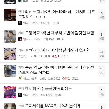
댓글
Earth
Lv.96
조회 1995
18:17
리센느 제나 아니이~ 따라 하는 맨시티 니코
연예
0
곤잘레스 ㅋㅋㅋ
댓글
입사
Lv.94
조회 861
18:15
초등학교 4학년 때부터 보법이 달랏던 빽햄
기타
6
댓글
옆사마
Lv.87
조회 1579
18:14
ㅇㅎ) 자기야 나 어제랑 달라진 거 없어?
기타
13
댓글
스팀팩
Lv.88
조회 3068
추천 1
18:12
준공 약 1년여만에 외벽이 뜯어져나간 인천
기타
13
송도의 어느 아파트
댓글
제르만크록
Lv.81
조회 1910
추천 1
18:11
맨시티 선수들을 만난 리센느
연예
1
댓글
입사
Lv.94
조회 1200
18:08
오디세이를 IMAX로 봐야하는 이유
유머
9