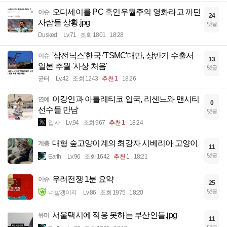
오디세이를 PC 흑인우월주의 영화라고 까던
이슈
24
사람들 상황.jpg
댓글
Dusked
Lv.71
조회 1801
18:28
'삼전닉스'한국·'TSMC'대만, 상반기 수출서
이슈
13
일본 추월 '사상 처음'
댓글
균터
Lv.42
조회 1243
추천 1
18:26
이강인과 아틀레티코 입국, 리센느와 맨시티
연예
0
선수들 만남
댓글
입사
Lv.94
조회 967
추천 1
18:24
대형 숲고양이계의 최강자 시베리아 고양이
계층
11
댓글
Earth
Lv.96
조회 1642
추천 1
18:21
우러전쟁 1분 요약
이슈
25
댓글
너빨갱이지
Lv.86
조회 1975
18:20
서울택시에 적응 못하는 부산인들.jpg
유머
11