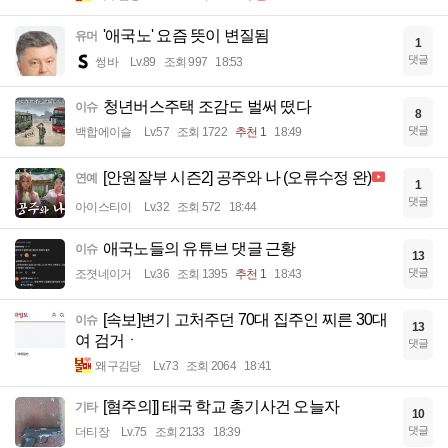
'애국노' 요즘 뜻이 변질됨
유머
1
댓글
썽바
Lv.89
조회 997
18:53
청년버스주택 조감도 벌써 떴다
이슈
8
댓글
백합에이슬
Lv.57
조회 1722
추천 1
18:49
[안원잘부 시즌2] 공주와 나 (오류수정 완)
연예
1
댓글
아이스티이
Lv.32
조회 572
18:44
애국노들의 유튜브 댓글 근황
이슈
13
댓글
조졋네이거
Lv.36
조회 1395
추천 1
18:43
[속보]변기 고처주던 70대 집주인 찌른 30대
이슈
13
여 검거ㆍ
댓글
왜구김당
Lv.73
조회 2064
18:41
[혐주의]] 태국 학교 총기사건 오늘자
기타
10
댓글
더티장
Lv.75
조회 2133
18:39