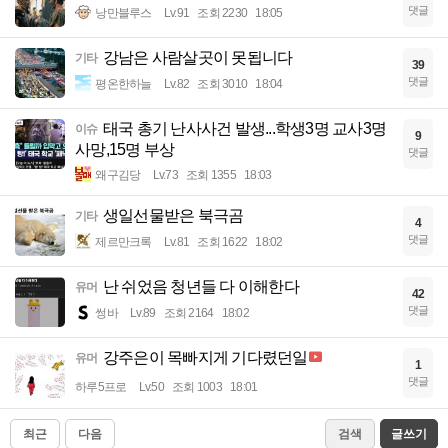
댓글
낭만블루스
Lv.91
조회 2230
18:05
강남은 사람살곳이 못됩니다
기타
39
댓글
평온한하늘
Lv.82
조회 3010
18:04
태국 총기 난사사건 발생...학생3명 교사3명
이슈
9
사망,15명 부상
댓글
왜구김당
Lv.73
조회 1355
18:03
생일선물받은 북극곰
기타
4
댓글
제르만크록
Lv.81
조회 1622
18:02
난 쉬었음 청년들 다 이해한다
유머
42
댓글
썽바
Lv.89
조회 2164
18:02
강주은이 목빠지게 기다렸던일
유머
1
댓글
하루5프로
Lv.50
조회 1003
18:01
최근
다음
검색
글쓰기