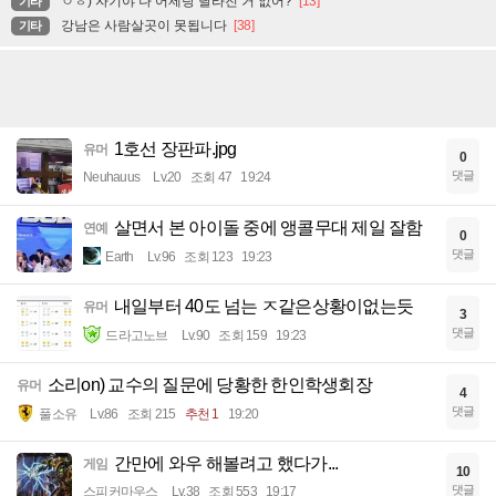
ㅇㅎ) 자기야 나 어제랑 달라진 거 없어?
[13]
기타
강남은 사람살곳이 못됩니다
[38]
기타
1호선 장판파.jpg
유머
0
댓글
Neuhauus
Lv.20
조회 47
19:24
살면서 본 아이돌 중에 앵콜무대 제일 잘함
연예
0
댓글
Earth
Lv.96
조회 123
19:23
내일부터 40도 넘는 ㅈ같은상황이없는듯
유머
3
댓글
드라고노브
Lv.90
조회 159
19:23
소리on) 교수의 질문에 당황한 한인학생회장
유머
4
댓글
풀소유
Lv.86
조회 215
추천 1
19:20
간만에 와우 해볼려고 했다가...
게임
10
댓글
스피커마우스
Lv.38
조회 553
19:17