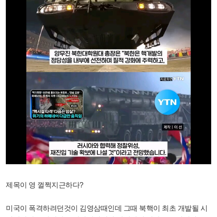
제목이 영 껄쩍지근하다?
미국이 폭격하려던것이 김영삼때인데 그때 북핵이 최초 개발될 시