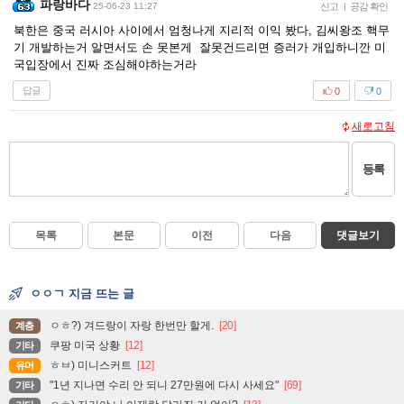
파랑바다
25-06-23 11:27
신고
|
공감 확인
북한은 중국 러시아 사이에서 엄청나게 지리적 이익 봤다, 김씨왕조 핵무
기 개발하는거 알면서도 손 못본게 잘못건드리면 증러가 개입하니깐 미
국입장에서 진짜 조심해야하는거라
답글
0
0
새로고침
등록
목록
본문
이전
다음
댓글보기
ㅇㅇㄱ 지금 뜨는 글
ㅇㅎ?) 겨드랑이 자랑 한번만 할게.
[20]
계층
쿠팡 미국 상황
[12]
기타
ㅎㅂ) 미니스커트
[12]
유머
"1년 지나면 수리 안 되니 27만원에 다시 사세요"
[69]
기타