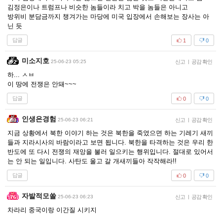
김정은이나 트럼프나 비슷한 놈들이라 치고 박을 놈들은 아니고
방위비 분담금까지 챙겨가는 마당에 미국 입장에서 손해보는 장사는 아
닌 듯
답글
1
0
미소지호
25-06-23 05:25
신고
|
공감 확인
하... ㅅㅂ
이 땅에 전쟁은 안돼~~~
답글
0
0
인생은경험
25-06-23 06:21
신고
|
공감 확인
지금 상황에서 북한 이야기 하는 것은 북한을 죽였으면 하는 기레기 새끼
들과 지라시사의 바람이라고 보면 됩니다. 북한을 타격하는 것은 우리 한
반도에 또 다시 전쟁의 재앙을 불러 일으키는 행위입니다. 절대로 있어서
는 안 되는 일입니다. 사탄도 울고 갈 개새끼들아 작작해라!!
답글
0
0
자발적모쏠
25-06-23 06:23
신고
|
공감 확인
차라리 중국이랑 이간질 시키지