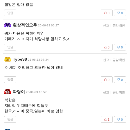
칠일은 절대 없음
답글
0
0
환상적인오후
25-06-23 06:27
신고
|
공감 확인
뭐가 다음은 북한이야?
기레기 ㅅㄲ 자기 희망사항 말하고 있네
답글
0
0
Type98
25-06-23 07:34
신고
|
공감 확인
ㅇ 새끼 취임하고 조용한 날이 없네
답글
0
0
파랑이
25-06-23 10:57
신고
|
공감 확인
북한은
지리적 위치때문에 힘들듯
한국,러시아,중국,일본이 바로 영향
답글
1
0