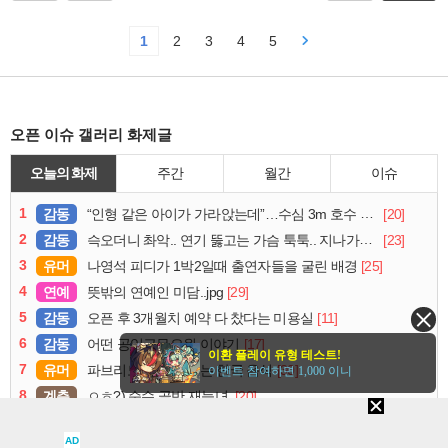
1
2
3
4
5
오픈 이슈 갤러리 화제글
오늘의 화제
주간
월간
이슈
1
감동
[20]
“인형 같은 아이가 가라앉는데”…수심 3m 호수 뛰어든 60대 의인
2
감동
[23]
슥오더니 촤악.. 연기 뚫고는 가슴 툭툭.. 지나가던 아재의 정체
3
유머
[25]
나영석 피디가 1박2일때 출연자들을 굴린 배경
4
연예
[29]
뜻밖의 연예인 미담..jpg
5
감동
[11]
오픈 후 3개월치 예약 다 찼다는 미용실
6
감동
[17]
어떤 공익근무요원 이야기
이환 플레이 유형 테스트!
7
유머
[30]
파브리도 이해 안가는 한국 음식
이벤트 참여하면 1,000 이니
8
계층
[20]
ㅇㅎ?) 순수 골반 재능녀.
9
연예
[12]
우리 메이 절대 핫걸입니다.
AD
10