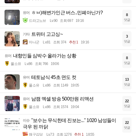
ㅎㅂ)해변가인근 버스..민폐아닌가?
유머
8
댓글
드라고노브
Lv.90
조회 697
19:16
트위터 고고싱~
기타
3
댓글
마나군
Lv.81
조회 374
추천 1
19:16
내향인들 심박수 올라가는 상황
유머
8
댓글
풀소유
Lv.86
조회 766
19:06
테토남식 45초 면도 컷
유머
13
댓글
풀소유
Lv.86
조회 1149
19:05
남캠 엑셀 방송 500만원 리액션
유머
22
댓글
풀소유
Lv.86
조회 1574
19:04
"보수는 무식한데 진보는..." 1020 남성들이
이슈
22
극우 된 까닭
댓글
왜구김당
Lv.73
조회 1276
추천 1
18:55