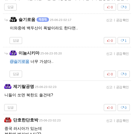
답글
0
0
슬기로움
25-06-23 02:17
신고
|
공감 확인
이와중에 백두산이 폭발이라도 한다면..
답글
0
1
이눔시키마
25-06-23 05:20
신고
|
공감 확인
@슬기로움
너무 가셨다..
답글
0
0
제기랄공명
25-06-23 02:23
신고
|
공감 확인
니들이 쏘면 북한도 쏠건데?
답글
0
0
단호한단호박
25-06-23 02:23
신고
|
공감 확인
중국 러시아가 있는데