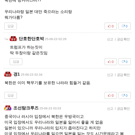
북한에 벙커버스터??
우리나라랑 일본 대만 죽으라는 소리랑
뭐가다름?
답글
0
0
단호한단호박
25-06-23 02:26
신고
|
공감 확인
트럼프가 하는짓이
딱 두창이랑 같은짓임
답글
0
0
경1
25-06-23 02:34
신고
|
공감 확인
북한은 이미 핵무기를 보유한 나라라 힘들거 같음.
답글
0
0
조선탐크루즈
25-06-23 03:03
신고
|
공감 확인
중국이나 러시아 입장에서 북한은 우방국이고
미국 입장에서도 우리나라와 일본을 잃어서 좋을 게 없음
일본이 있으니까 우리나라의 입지가 좁아진다고 하지만
미국 입장에서 우리나라를 잃으면 일본을 잃는 것도 시간문제라고 봄