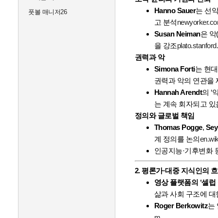
Hanno Sauer
는 선악
풋볼 매니저26
고 분석
newyorker.c
Susan Neiman
은 악
을 강조
plato.stanford
권력과 악
Simona Forti
는 현대
권력과 악의 연관을
Hannah Arendt
의 ‘
는 계속 회자되고 있
정의와 글로벌 책임
Thomas Pogge
,
Sey
계 정의를 논의
en.wik
인공지능·기후변화 등
2. 평론가·대중 지식인의 
영상 플랫폼의 ‘셀럽
삶과 사회 구조에 대
Roger Berkowitz
는
m
.