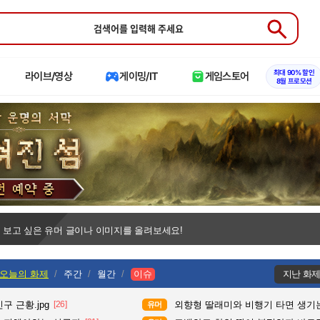
Submit
최대 90% 할인
라이브/영상
게이밍/IT
게임스토어
8월 프로모션
 보고 싶은 유머 글이나 이미지를 올려보세요!
오늘의 화제
주간
월간
이슈
지난 화
구 근황.jpg
[26]
외향형 딸래미와 비행기 타면 생기는
유머