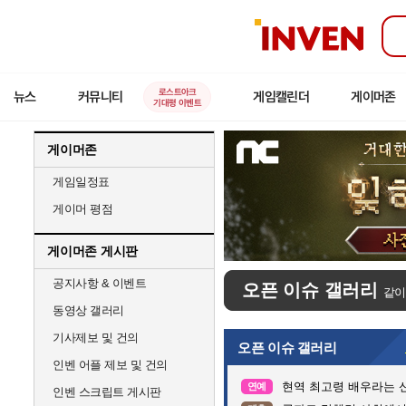
인
벤
로스트아크
뉴스
커뮤니티
게임캘린더
게이머존
기대평 이벤트
게이머존
게임일정표
게이머 평점
게이머존 게시판
공지사항 & 이벤트
오픈 이슈 갤러리
같이
동영상 갤러리
기사제보 및 건의
오픈 이슈 갤러리
인벤 어플 제보 및 건의
현역 최고령 배우라는 신
연예
인벤 스크립트 게시판