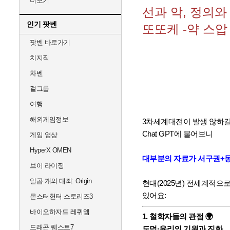
더보기
선과 악, 정의와 
인기 팟벤
또또케 -약 스압
팟벤 바로가기
치지직
차벤
걸그룹
여행
해외게임정보
3차세계대전이 발생 않하
Chat GPT에 물어보니
게임 영상
HyperX OMEN
대부분의 자료가 서구권+동아
브이 라이징
일곱 개의 대죄: Origin
현대(2025년) 전세계적으
있어요:
몬스터헌터 스토리즈3
바이오하자드 레퀴엠
1. 철학자들의 관점 🌍
드래곤 퀘스트7
도덕·윤리의 기원과 진화