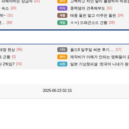
 피해야하는 상급자
[21]
고백하고 차인 딸이 불평하자 바로
유머
 숙소
[20]
중력댐의 건축해부도
[11]
지식
위~
[11]
태풍 돌핀 말고 이주은 돌핀
[24]
계층
..
[16]
ㅎㅂ) 드래곤소드 근황
[29]
게임
재명 현상
[56]
폴드8 일주일 써본 후기....
[17]
기타
독 근황
[2]
제작비가 이해가 안되는 영화들이 좀
유머
 2찍임?
[74]
일본 기상청피셜 :한국아 니네가 원하는
사진
2025-06-23 02:15