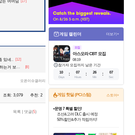
잡는 어머님
[17]
너
게임 캘린더
더보기+
모집
아스오라 CBT 모집
 있네..
[12]
08.19
참가자 모집까지 남은 기간
거 보내줄게
[8]
10
07
26
06
Days
Hours
Min
Sec
오픈이슈갤러리
게임 핫딜 (PC/스팀)
조회:
3,079
추천:
2
스토어+
문명 7 특별 할인!
목록
|
댓글(
5
)
조선&고려 DLC 출시 예정
50%할인&추가 적립까지!
인벤게임즈 8월 특별 할인!
드래곤소드: 어웨이크닝 입점!
마블 투혼 파이팅 소울즈 정식출시!
귀무자: 검의 길 예약 판매 중!
비스트 오브 리인카네이션 정식 출시!
커세어 코브 출시 기념 할인!
더 렐릭 퍼스트 가디언 정식 출시
베데스다 40주년 기념 할인 중!
캡콤 프렌차이즈 할인 진행 중!
캡콤 일부 상품 상시 할인
스타워즈 은하계 레이서
로블록스 기프트 카드 공식 입점
인기 퍼블리셔 모음!
스팀으로 만나는 드래곤소드!
마블 히어로 총 출동&화려한 격투!
10% 할인과
게임프릭 신작 IP
해적'섬'을 발전시키자!
설화x하드코어 액션!
베데스다의 명작들을
몬헌, 바하 등 인기 IP를
몬헌 와일즈 & 드래곤즈 도그마2
인벤게임즈에서 10% 추가 적립
Robux를 가장 안전하고