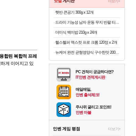
핫딜
게시판
더보기+
햇반 큰공기 300g x 12개
드라이 기능성 남자 운동 무지 반팔 티셔츠 빅사이즈
더미식 백미밥 210g x 24개
헬스헬퍼 맥스컷 프로 크롬 120정 x 2개
뉴케어 완전 균형영양식 구수한맛 200ml x 24개
 융합된 복합적 프레
밀하게 이어지고 있
PC 견적이 궁금하다면?
IT인벤 견적게시판
매일매일,
인벤 출석체크!
주사위 굴리고 포인트!
인벤 마블
인벤 게임 평점
더보기+