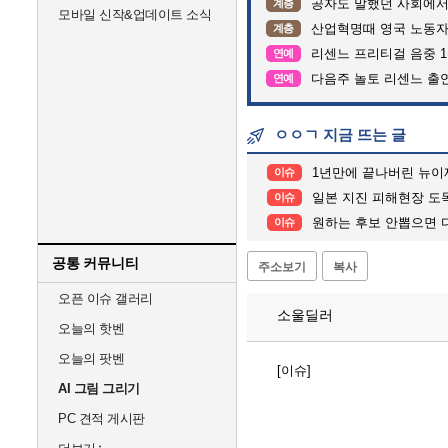
공자도 말했던 사회에서
계층
모바일 신작&업데이트 소식
산업혁명때 영국 노동자
계층
리센느 프리티걸 음중 1
연예
다음주 놀토 리센느 출연.
연예
ㅇㅇㄱ 지금 뜨는 글
1년만에 끝나버린 뉴이
이슈
일본 지진 피해현장 도
이슈
원하는 후보 안뽑으면 다
이슈
공통 커뮤니티
주소보기
복사
오픈 이슈 갤러리
소울딜러
오늘의 핫벤
오늘의 팟벤
[이슈]
AI 그림 그리기
PC 견적 게시판