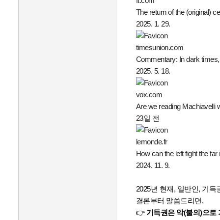
ft.com
The return of the (original) c
2025. 1. 29.
timesunion.com
Commentary: In dark times, j
2025. 5. 18.
vox.com
Are we reading Machiavelli
23일 전
lemonde.fr
How can the left fight the fa
2024. 11. 9.
C
2025년 현재, 일반인, 
h
결론부터 말씀드리면,
a
👉
기득권은 악(불의)으로