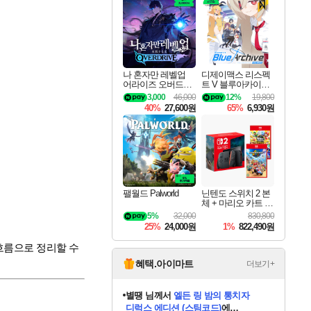
최대 90% 할인가를 만나보세요!
네이버혜택과 함께 만나보세요!
네이버 포인트 혜택까지!
이니&베니 혜택까지!
네이버 혜택가와 함께 예약하세요!
할인&네이버혜택으로 만나보세요!
네이버페이 혜택과 만나보세요!
40주년 프로모션으로 만나보세요!
할인가에 만나보세요!
일부 에디션 상시 할인!
혜택으로 예약 판매 중
편안하게 충전하세요
나 혼자만 레벨업
디제이맥스 리스펙
어라이즈 오버드라
트 V 블루아카이브
이브 Solo Leveling A
팩 DJMAX RESPE
3,000
46,000
12%
19,800
rise
CT V Blue Archive P
40%
27,600원
65%
6,930원
ack DLC
팰월드 Palworld
닌텐도 스위치 2 본
체 + 마리오 카트 월
드 + 슈퍼 마리오 파
5%
32,000
830,800
티 잼버리 닌텐도
25%
24,000원
1%
822,490원
스위치 2 에디션 +
잼버리 TV 번들
흐름으로 정리할 수
혜택.아이마트
더보기+
별땡
님께서
엘든 링 밤의 통치자
디럭스 에디션 (스팀코드)
에