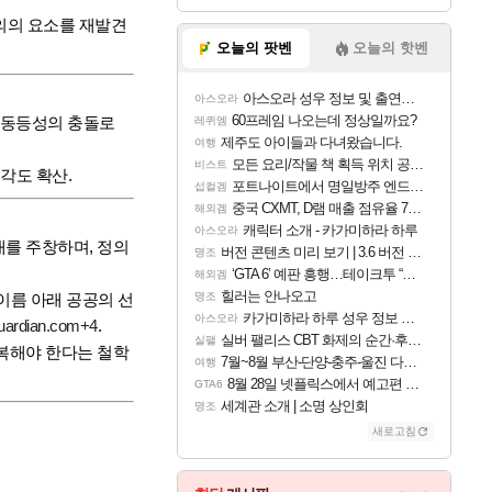
 정의의 요소를 재발견
오늘의 팟벤
오늘의 핫벤
아스오라 성우 정보 및 출연작 모음
아스오라
60프레임 나오는데 정상일까요?
. 동등성의 충돌로
레퀴엠
제주도 아이들과 다녀왔습니다.
여행
모든 요리/작물 책 획득 위치 공략 (36개) - 미식가 도전과제
비스트
시각도 확산
.
포트나이트에서 명일방주 엔드필드 [펠리카] 판매 예정
섭컬겜
중국 CXMT, D램 매출 점유율 7%…글로벌 4위로 부상
해외겜
캐릭터 소개 - 카가미하라 하루
아스오라
를 주창하며, 정의
버전 콘텐츠 미리 보기 | 3.6 버전 「신기루 속 등불 그림자, 속세에 깃든 검의 결심」이 8월 20일에 업데이트됩니다!
명조
‘GTA 6’ 예판 흥행…테이크투 “내부 예상 크게 넘어”
해외겜
힐러는 안나오고
이라는 이름 아래 공공의 선
명조
카가미하라 하루 성우 정보 및 주요 필모
아스오라
uardian.com
+4
.
실버 팰리스 CBT 화제의 순간·후기 모음
실팰
복해야 한다는 철학
7월~8월 부산-단양-충주-울진 다녀왔어요~
여행
8월 28일 넷플릭스에서 예고편 공개 예정
GTA6
세계관 소개 | 소명 상인회
명조
새로고침