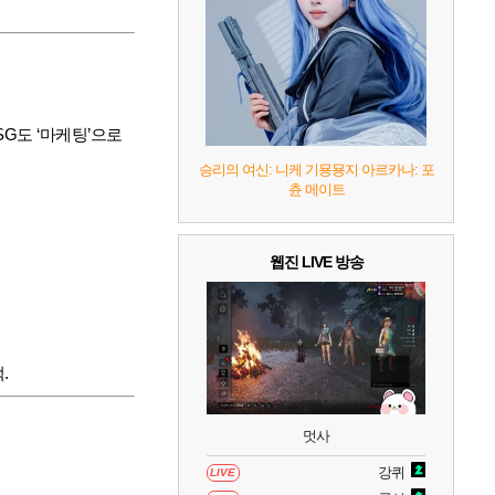
7
리듬 천국 미라클 스타즈
2
8
헤일로: 캠페인 이볼브드
2
G도 ‘마케팅’으로
9
캡틴 츠바사 2 월드 파이터즈
승리의 여신: 니케 기묭묭지 아르카나: 포
츈 메이트
10
레고 배트맨: 레거시 오브 더 다크 나이트
웹진 LIVE 방송
.
멋사
강퀴
LIVE