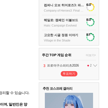
6.0
컴퍼니 오브 히어로즈3: 파이널 스탠드
Company of Heroes3: Final stand
8.0
헤일로: 캠페인 이볼브드
Halo: Campaign Evolved
8.1
고요한 시골 정원 이야기
Village in the Shade
주간 TOP 게임 순위
더보기+
1
2
3
4
팰월드
프로야구스피리츠2026
드래곤소드 : 어웨이크닝
어쌔신 크리드: 블랙 플래그 리싱크드
1
2
2
투표하기
5
블라인드 삼국
1
추천 코스프레 갤러리
정리할 수 있습니다.
6
그랑블루 판타지 리링크 - 엔드리스 라그나로크
1
이며, 일반인은 양