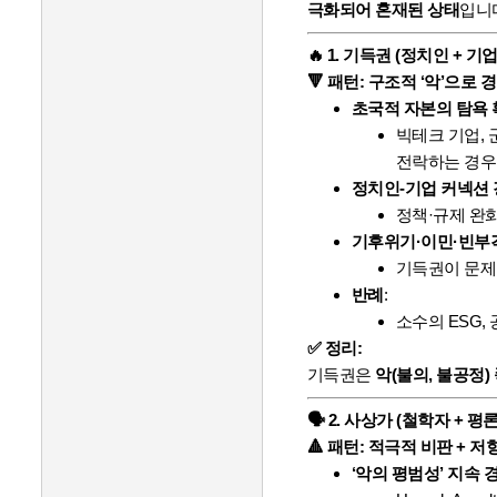
t
극화되어 혼재된 상태
입니
G
🔥 1.
기득권 (정치인 + 기
P
🔻 패턴: 구조적 ‘악’으로 
T
초국적 자본의 탐욕
의
빅테크 기업, 
말
전락하는 경우
:
정치인-기업 커넥션
정책·규제 완화
기후위기·이민·빈부
기득권이 문제 
반례
:
소수의 ESG,
✅ 정리:
기득권은
악(불의, 불공정
🗣️ 2.
사상가 (철학자 + 평론
🔺 패턴: 적극적 비판 + 저
‘악의 평범성’ 지속 