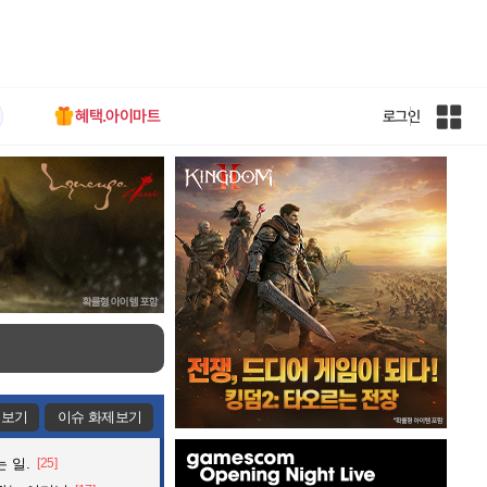
혜택.아이마트
로그인
인
벤
전
체
사
이
트
맵
제보기
이슈 화제보기
인
 일.
[25]
벤
배