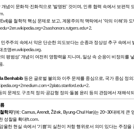
 개념이 문화적·진화적으로 '발명된' 것이며, 인류 협력 속에서 보편적
om
.
(Evil)을 철학적 핵심 문제로 보고, 계몽주의적 맥락에서 '악의 이해'와
.edu
+2
en.wikipedia.org
+2
sashonors.rutgers.edu
+2
.
 민주주의 속에서 악은 단순한 의도보다는 순종과 정상성 추구 속에서 
 재조명
en.wikipedia.org
.
악의 평범성’ 개념이 여전히 영향력을 지니며, 일상 속 순응이 비정의를 
음
.
la Benhabib
등은 글로벌 불의와 이주 문제를 중심으로, 국가 중심 정의
ipedia.org
+2
medium.com
+2
plato.stanford.edu
+2
.
의 문제도 구조적 정의·공감형 정의·돌봄 윤리 등의 관점에서 재해석
흐름
 철학자’
(예: Camus, Arendt, Žižek, Byung-Chul Han)는 20~30대에
한 성찰을 확대
ft.com
.
 암울한 현실 속에서 ‘기쁨’의 실천이 저항 행위로서 의미 있다는 주장을