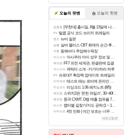
오늘의 팟벤
오늘의 핫벤
[무한대] 출시일, 8월 13일에 나오나
섭컬겜
탈콥 공식 코드 브리치 트레일러
PV
뉴비 질문
명조
실버 팰리스 CBT 화제의 순간·후기 모음
실팰
동해바다 추암해수욕장
여행
아사쿠라 마이 성우 정보 및 주요 필모
아스오라
FF7 외전 세계관, 완결편에 집결
해외겜
캐릭터 소개 - 카가미하라 하루
아스오라
슈로대Y 확장팩 업데이트 트레일러
PV
테스트 때는 로비에 온라인 기능이 있는데
리밋제로
리싱크드 1.06 패치노트 (8/5)
리싱크드
스위치2판 ‘몬헌 와일즈’, 30~40fps 목표 추정
해외겜
중국 CXMT, D램 매출 점유율 7%…글로벌 4위로 부상
해외겜
챕터별 길찾기/지도 공략 (1 ~ 12장)
비스트
4컷 만화 | 야간 보초는 너무 힘들어
아주프로
새로고침