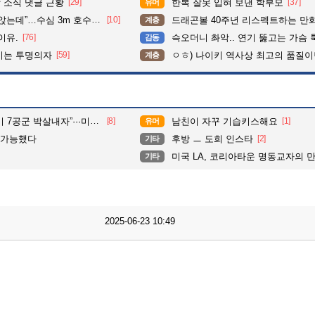
 소식 댓글 근황
[29]
한복 잘못 입혀 보낸 학부모
[37]
유머
수심 3m 호수 뛰어든 60대 의인
[10]
드래곤볼 40주년 리스펙트하는 만
계층
이유.
[76]
슥오더니 촤악.. 연기 뚫고는 가슴 툭툭.. 지나가
감동
이는 투명의자
[59]
ㅇㅎ) 나이키 역사상 최고의 품질이
계층
지 무단침입 대학생단체 회원 3명 구속, 1명은 기각
[8]
남친이 자꾸 기습키스해요
[1]
유머
불가능했다
후방 ㅡ 도희 인스타
[2]
기타
미국 LA, 코리아타운 명동교자의 만두, 
기타
2025-06-23 10:49