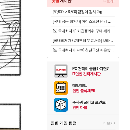
핫딜
게시판
더보기+
[30,900 -> 8,500] 겉절이 김치 2kg
[국내 공동 최저가] 아이스오션 냉감 홑이불 100x150
[또 국내최저가] 키친플라워 꾸테 세라믹 인덕션 냄비 편수 18cm x 2개
[국내최저가 / 2개부터 무료배송] 보라톡스 보라효소101 곡물발효효소 프로바이오틱스 30포
[또 국내최저가 ㅁㅊ] 청년국산 매운맛 굵은 고춧가루 1kg
PC 견적이 궁금하다면?
IT인벤 견적게시판
매일매일,
인벤 출석체크!
주사위 굴리고 포인트!
인벤 마블
인벤 게임 평점
더보기+