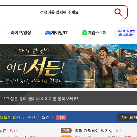
Submit
최대 90% 할인
라이브/영상
게이밍/IT
게임스토어
8월 프로모션
 보고 싶은 유머 글이나 이미지를 올려보세요!
오늘의 화제
주간
월간
이슈
지난 화
 삼촌
[102]
축협 개혁하는 박지성
[16]
계층