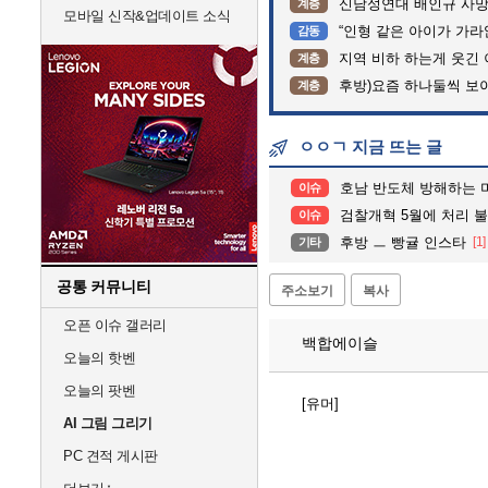
신남성연대 배인규 사망
계층
모바일 신작&업데이트 소식
“인형 같은 아이가 가라앉는데”…
감동
지역 비하 하는게 웃긴 
계층
후방)요즘 하나둘씩 보
계층
ㅇㅇㄱ 지금 뜨는 글
호남 반도체 방해하는 미 7공군 박살내자”···미군기
이슈
검찰개혁 5월에 처리 
이슈
후방 ㅡ 빵귤 인스타
[1]
기타
공통 커뮤니티
주소보기
복사
오픈 이슈 갤러리
백합에이슬
오늘의 핫벤
오늘의 팟벤
[유머]
AI 그림 그리기
PC 견적 게시판