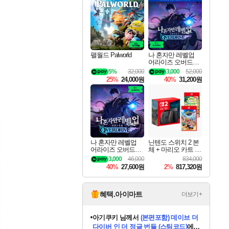
최대 90% 할인가를 만나보세요!
네이버혜택과 함께 만나보세요!
이니&베니 혜택까지!
네이버 혜택가와 함께 예약하세요!
할인&네이버혜택으로 만나보세요!
네이버페이 혜택과 만나보세요!
40주년 프로모션으로 만나보세요!
네이버 포인트 혜택까지!
할인가에 만나보세요!
일부 에디션 상시 할인!
혜택으로 예약 판매 중
편안하게 충전하세요
팰월드 Palworld
나 혼자만 레벨업
어라이즈 오버드라
이브 디럭스 에디션
5%
32,000
3,000
52,000
Solo Leveling Arise
25%
24,000원
40%
31,200원
Overdrive Deluxe Edi
tion
나 혼자만 레벨업
닌텐도 스위치 2 본
어라이즈 오버드라
체 + 마리오 카트 월
이브 Solo Leveling A
드 + 포켓몬 포코피
3,000
46,000
834,000
rise
아 번들
40%
27,600원
2%
817,320원
혜택.아이마트
더보기+
아기쿠키
님께서
(본편포함) 데이브 더
다이버 인 더 정글 번들 (스팀코드)
에
eksxo
님께서
디스코 엘리시움 최종판
당첨되셨습니다.