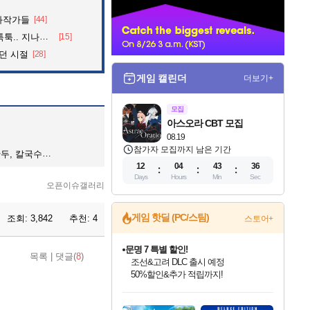
너
화작가들
[44]
던 아재의 정체
[15]
던 시절
[28]
게임 캘린더
더보기+
모집
아스오라 CBT 모집
08.19
참가자 모집까지 남은 기간
칼국수, 콩국수
12
04
43
34
Days
Hours
Min
Sec
오픈이슈갤러리
게임 핫딜 (PC/스팀)
조회:
3,842
추천:
4
스토어+
문명 7 특별 할인!
목록
|
댓글(
8
)
조선&고려 DLC 출시 예정
50%할인&추가 적립까지!
인벤게임즈 8월 특별 할인!
드래곤소드: 어웨이크닝 입점!
귀무자: 검의 길 예약 판매 중!
비스트 오브 리인카네이션 정식 출시!
커세어 코브 출시 기념 할인!
더 렐릭 퍼스트 가디언 정식 출시
베데스다 40주년 기념 할인 중!
마블 투혼 파이팅 소울즈 예약 판매 중!
캡콤 프렌차이즈 할인 진행 중!
캡콤 일부 상품 상시 할인
스타워즈 은하계 레이서
로블록스 기프트 카드 공식 입점
인기 퍼블리셔 모음!
스팀으로 만나는 드래곤소드!
10% 할인과
게임프릭 신작 IP
해적'섬'을 발전시키자!
설화x하드코어 액션!
베데스다의 명작들을
마블 히어로 총 출동&화려한 격투!
몬헌, 바하 등 인기 IP를
몬헌 와일즈 & 드래곤즈 도그마2
인벤게임즈에서 10% 추가 적립
Robux를 가장 안전하고