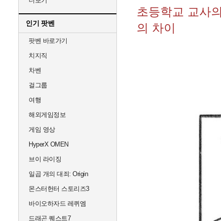
더보기
초등학교 교사의
인기 팟벤
의 차이
팟벤 바로가기
치지직
차벤
걸그룹
여행
해외게임정보
게임 영상
HyperX OMEN
브이 라이징
일곱 개의 대죄: Origin
몬스터헌터 스토리즈3
바이오하자드 레퀴엠
드래곤 퀘스트7