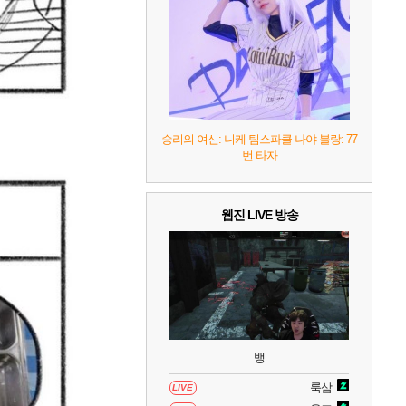
7
리듬 천국 미라클 스타즈
2
8
헤일로: 캠페인 이볼브드
2
9
캡틴 츠바사 2 월드 파이터즈
승리의 여신: 니케 팀스파클-나야 블랑: 77
번 타자
10
레고 배트맨: 레거시 오브 더 다크 나이트
웹진 LIVE 방송
뱅
룩삼
LIVE