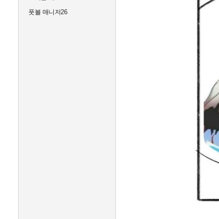
풋볼 매니저26