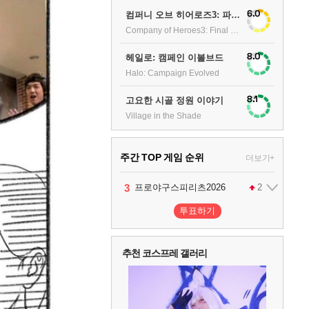
6.0
컴퍼니 오브 히어로즈3: 파이널 스탠드
Company of Heroes3: Final stand
8.0
헤일로: 캠페인 이볼브드
Halo: Campaign Evolved
8.1
고요한 시골 정원 이야기
Village in the Shade
주간 TOP 게임 순위
더보기+
1
2
3
4
팰월드
프로야구스피리츠2026
드래곤소드 : 어웨이크닝
어쌔신 크리드: 블랙 플래그 리싱크드
1
2
2
투표하기
5
블라인드 삼국
1
추천 코스프레 갤러리
6
그랑블루 판타지 리링크 - 엔드리스 라그나로크
1