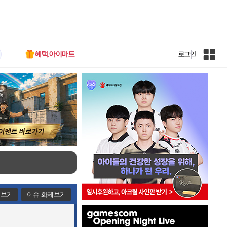
혜택.아이마트
로그인
인
벤
전
체
사
이
트
맵
제보기
이슈 화제보기
인
벤
배