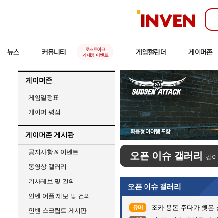
인
벤
로스트아크
뉴스
커뮤니티
게임캘린더
게이머존
기대평 이벤트
게이머존
게임일정표
게이머 평점
게이머존 게시판
공지사항 & 이벤트
오픈 이슈 갤러리
같이
동영상 갤러리
기사제보 및 건의
오픈 이슈 갤러리
인벤 어플 제보 및 건의
조카 용돈 주다가 뺏은
유머
인벤 스크립트 게시판