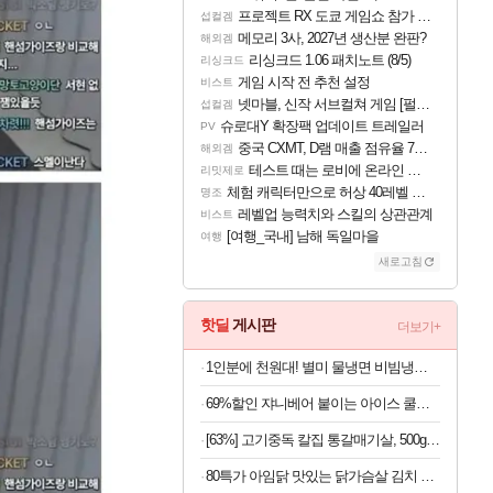
프로젝트 RX 도쿄 게임쇼 참가 결정
섭컬겜
메모리 3사, 2027년 생산분 완판?
해외겜
리싱크드 1.06 패치노트 (8/5)
리싱크드
게임 시작 전 추천 설정
비스트
넷마블, 신작 서브컬쳐 게임 [펄 인 블루] 티저 사이트 오픈
섭컬겜
슈로대Y 확장팩 업데이트 트레일러
PV
중국 CXMT, D램 매출 점유율 7%…글로벌 4위로 부상
해외겜
테스트 때는 로비에 온라인 기능이 있는데
리밋제로
체험 캐릭터만으로 허상 40레벨 하이와티아 5분 컷!｜에이메스·린네·모니에 명함
명조
레벨업 능력치와 스킬의 상관관계
비스트
[여행_국내] 남해 독일마을
여행
새로고침
핫딜
게시판
더보기+
1인분에 천원대! 별미 물냉면 비빔냉면 10인세트 (메밀/칡/도토리)
69%할인 쟈니베어 붙이는 아이스 쿨패치 쿨링시트, 30개, 1팩
[63%] 고기중독 칼집 통갈매기살, 500g, 2팩
80특가 아임닭 맛있는 닭가슴살 김치 볶음밥, 200g, 20개