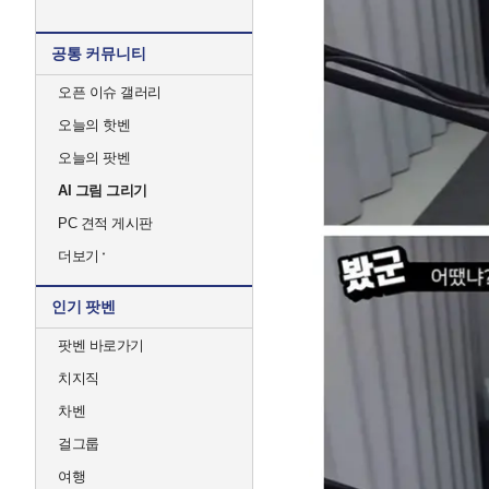
공통 커뮤니티
오픈 이슈 갤러리
오늘의 핫벤
오늘의 팟벤
AI 그림 그리기
PC 견적 게시판
더보기
인기 팟벤
팟벤 바로가기
치지직
차벤
걸그룹
여행