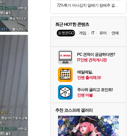
72%특가 어사김치 알배기 쌈배추 겉절이, 2kg, 1개
최근 HOT한 콘텐츠
포켓몬GO
게임
IT
유머
연예
PC 견적이 궁금하다면?
IT인벤 견적게시판
매일매일,
인벤 출석체크!
주사위 굴리고 포인트!
인벤 마블
추천 코스프레 갤러리