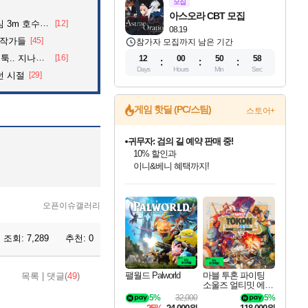
모집
아스오라 CBT 모집
어든 60대 의인
[12]
08.19
화작가들
[45]
참가자 모집까지 남은 기간
던 아재의 정체
[16]
12
00
50
57
Days
Hours
Min
Sec
던 시절
[29]
게임 핫딜 (PC/스팀)
스토어+
귀무자: 검의 길 예약 판매 중!
10% 할인과
이니&베니 혜택까지!
인벤게임즈 8월 특별 할인!
드래곤소드: 어웨이크닝 입점!
문명 7 특별 할인!
비스트 오브 리인카네이션 정식 출시!
커세어 코브 출시 기념 할인!
더 렐릭 퍼스트 가디언 정식 출시
베데스다 40주년 기념 할인 중!
마블 투혼 파이팅 소울즈 예약 판매 중!
캡콤 프렌차이즈 할인 진행 중!
캡콤 일부 상품 상시 할인
스타워즈 은하계 레이서
로블록스 기프트 카드 공식 입점
인기 퍼블리셔 모음!
스팀으로 만나는 드래곤소드!
조선&고려 DLC 출시 예정
게임프릭 신작 IP
해적'섬'을 발전시키자!
설화x하드코어 액션!
베데스다의 명작들을
마블 히어로 총 출동&화려한 격투!
몬헌, 바하 등 인기 IP를
몬헌 와일즈 & 드래곤즈 도그마2
인벤게임즈에서 10% 추가 적립
Robux를 가장 안전하고
최대 90% 할인가를 만나보세요!
네이버혜택과 함께 만나보세요!
50%할인&추가 적립까지!
네이버 혜택가와 함께 예약하세요!
할인&네이버혜택으로 만나보세요!
네이버페이 혜택과 만나보세요!
40주년 프로모션으로 만나보세요!
네이버 포인트 혜택까지!
할인가에 만나보세요!
일부 에디션 상시 할인!
혜택으로 예약 판매 중
편안하게 충전하세요
오픈이슈갤러리
조회:
7,289
추천:
0
팰월드 Palworld
마블 투혼 파이팅
목록
|
댓글(
49
)
소울즈 얼티밋 에디
션 예약구매 MARV
5%
32,000
5%
EL Tokon Fighting S