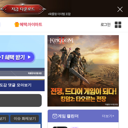
혜택.아이마트
로그인
인
벤
전
체
사
이
트
맵
도감 댓글 모아보기
게임 캘린더
더보기+
보기
이슈 화제보기