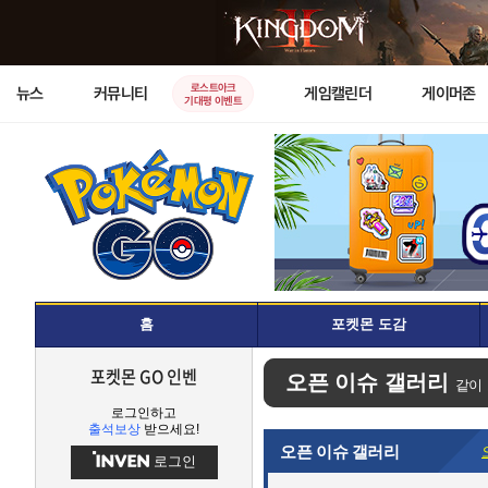
로스트아크
뉴스
커뮤니티
게임캘린더
게이머존
기대평 이벤트
홈
포켓몬 도감
포켓몬 GO 인벤
오픈 이슈 갤러리
같이
로그인하고
출석보상
받으세요!
오픈 이슈 갤러리
로그인