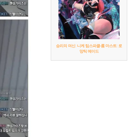
승리의 여신: 니케 팀스파클-륨 마스트: 로
망틱 메이드