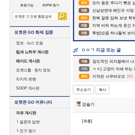
조카 용돈 주다가 뺏은 
유머
회원가입
ID/PW 찾기
신남성연대 배인규 사망 
계층
한복 잘못 입혀 보낸 학
유머
지역 비하 하는게 웃긴 
계층
포켓몬 GO 화제 집중
후방)요즘 하나둘씩 보
계층
정보 · 뉴스 모음
ㅇㅇㄱ 지금 뜨는 글
팁과 노하우 게시판
레이드 게시판
압도적인 피지컬에서 나
계층
ㅇㅎ) 고양이 자세 하는
기타
포켓스톱 · 둥지 정보
키작은 사쿠라모모
[10]
유머
치지직 팟벤
SOOP 게시판
주소보기
복사
포켓몬 GO 커뮤니티
강슬기
자유 게시판
[계층]
└
질문과 답변
└
친구 찾기