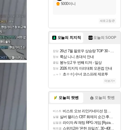
5000이니
새로고침
오늘의 치지직
오늘의 SOOP
26년 7월 팔로우 상승량 TOP 30 - 월간 치지직
잡담
룩삼 니니 초대석 안내
정보
봉누도2 두 번째 티저 - 일상
클립
2026 치지직 이리대회 오픈컵 안내
정보
초ㅇㅎ) 수녀 코스프레 제로투
ㅗㅜㅑ
더보기+
오늘의 팟벤
오늘의 핫벤
비스트 오브 리인카네이션 정보/공략글 모음
비스트
실버 팰리스 CBT 화제의 순간·후기 모음
실팰
라이자 AI 채팅 RPG 게임 [RyzaChat: AI] 공개
섭컬겜
스위치2판 ‘몬헌 와일즈’, 30~40fps 목표 추정
해외겜