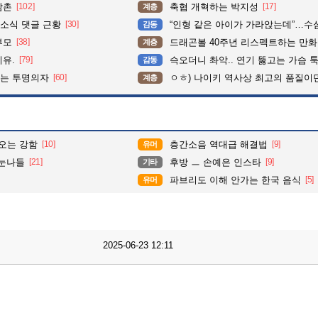
삼촌
[102]
축협 개혁하는 박지성
[17]
계층
소식 댓글 근황
[30]
“인형 같은 아이가 가라앉는데”…수심 3m 호수 뛰
감동
부모
[38]
드래곤볼 40주년 리스펙트하는 만
계층
이유.
[79]
슥오더니 촤악.. 연기 뚫고는 가슴 툭툭.. 지나가
감동
이는 투명의자
[60]
ㅇㅎ) 나이키 역사상 최고의 품질이
계층
오는 강함
[10]
층간소음 역대급 해결법
[9]
유머
 눈나들
[21]
후방 ㅡ 손예은 인스타
[9]
기타
파브리도 이해 안가는 한국 음식
[5]
유머
2025-06-23 12:11