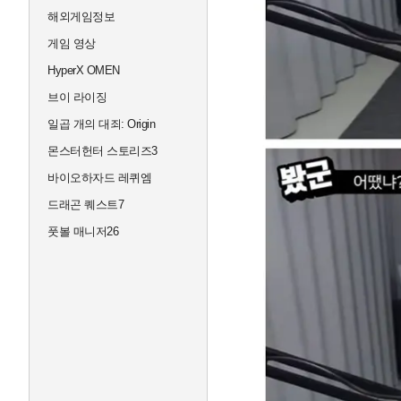
해외게임정보
게임 영상
HyperX OMEN
브이 라이징
일곱 개의 대죄: Origin
몬스터헌터 스토리즈3
바이오하자드 레퀴엠
드래곤 퀘스트7
풋볼 매니저26