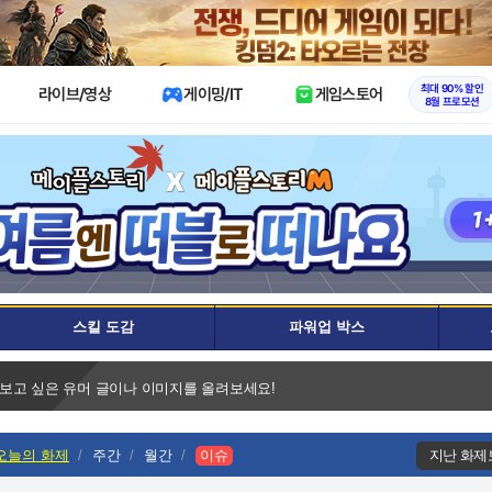
X
최대 90% 할인
라이브/영상
게이밍/IT
게임스토어
8월 프로모션
스킬 도감
파워업 박스
 보고 싶은 유머 글이나 이미지를 올려보세요!
오늘의 화제
주간
월간
이슈
지난 화제