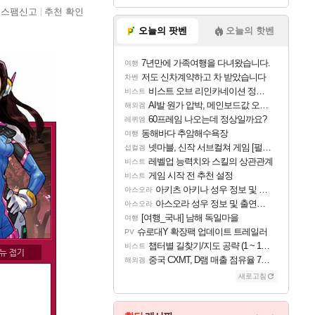
스팸신고
추천 확인
오늘의 팟벤
오늘의 핫벤
7년만에 가족여행을 다녀왔습니다.
여행
저도 신차계약하고 차 받았습니다
차벤
비스트 오브 리인카네이션 정보/공략글 모음
비스트
AI발 원가 압박, 메인보드값 오르나
해외겜
60프레임 나오는데 정상일까요?
레퀴엠
동해바다 추암해수욕장
여행
넷마블, 신작 서브컬쳐 게임 [펄 인 블루] 티저 사이트 오픈
섭컬겜
레벨업 능력치와 스킬의 상관관계
비스트
게임 시작 전 추천 설정
비스트
아키츠 아키나 성우 정보 및 주요 필모
아스오라
아스오라 성우 정보 및 출연작 모음
아스오라
[여행_국내] 남해 독일마을
여행
슈로대Y 확장팩 업데이트 트레일러
PV
챕터별 길찾기/지도 공략 (1 ~ 12장)
비스트
중국 CXMT, D램 매출 점유율 7%…글로벌 4위로 부상
해외겜
새로고침