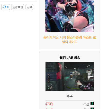
7
리듬 천국 미라클 스타즈
2
감
0
공감 확인
신고
8
헤일로: 캠페인 이볼브드
2
9
캡틴 츠바사 2 월드 파이터즈
승리의 여신: 니케 팀스파클-륨 마스트: 로
망틱 메이드
10
레고 배트맨: 레거시 오브 더 다크 나이트
웹진 LIVE 방송
후추
룩삼
LIVE