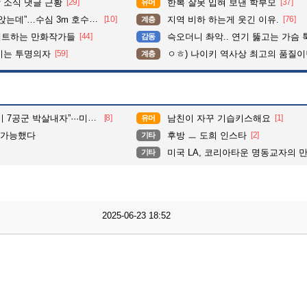
 소식 댓글 근황
[29]
한복 잘못 입혀 보낸 학부모
[37]
유머
수심 3m 호수 뛰어든 60대 의인
[10]
지역 비하 하는게 웃긴 이유.
[76]
계층
펙트하는 만화작가들
[44]
슥오더니 촤악.. 연기 뚫고는 가슴 툭툭.. 지나가
감동
이는 투명의자
[59]
ㅇㅎ) 나이키 역사상 최고의 품질이
계층
지 무단침입 대학생단체 회원 3명 구속, 1명은 기각
[8]
남친이 자꾸 기습키스해요
[1]
유머
불가능했다
후방 ㅡ 도희 인스타
[2]
기타
미국 LA, 코리아타운 명동교자의 만두, 
기타
2025-06-23 18:52