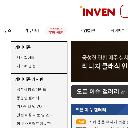
인
벤
로스트아크
뉴스
커뮤니티
게임캘린더
게이머존
기대평 이벤트
게이머존
게임일정표
게이머 평점
게이머존 게시판
공지사항 & 이벤트
오픈 이슈 갤러리
같이
동영상 갤러리
기사제보 및 건의
오픈 이슈 갤러리
인벤 어플 제보 및 건의
조카 용돈 주다가 뺏은
유머
인벤 스크립트 게시판