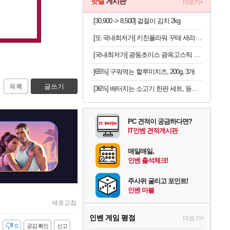
핫딜
게시판
더보기+
[30,900 -> 8,500] 겉절이 김치 2kg
[또 국내최저가] 키친플라워 꾸테 세라믹 인덕션 냄비 편수 18cm x 2개
[국내최저가] 광동초이스 광옥고스틱 산삼배양근 30포
[65%] 구워먹는 할루미치즈, 200g, 3개
목록
글쓰기
[36%] 배터지는 소고기 한판 세트, 등심살 300g + 살치살 200g + 부채살 200g + 갈비살 200g + 우삼겹 300g, 1.2kg, 1세트
PC 견적이 궁금하다면?
IT인벤 견적게시판
매일매일,
인벤 출석체크!
주사위 굴리고 포인트!
인벤 마블
새로고침
인벤 게임 평점
더보기+
감
0
공감 확인
신고