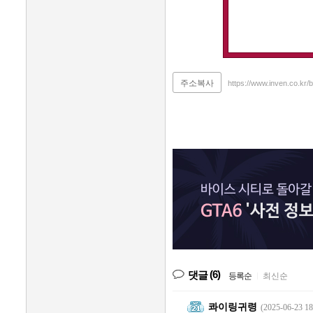
주소복사
https://www.inven.co.kr
(6)
댓글
등록순
|
최신순
콰이링귀령
(2025-06-23 18