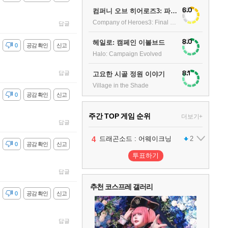
6.0
컴퍼니 오브 히어로즈3: 파이널 스탠드
Company of Heroes3: Final stand
답글
8.0
헤일로: 캠페인 이볼브드
감
0
공감 확인
신고
Halo: Campaign Evolved
8.1
답글
고요한 시골 정원 이야기
Village in the Shade
감
0
공감 확인
신고
주간 TOP 게임 순위
더보기+
답글
1
2
3
4
팰월드
프로야구스피리츠2026
드래곤소드 : 어웨이크닝
어쌔신 크리드: 블랙 플래그 리싱크드
1
2
2
감
0
공감 확인
신고
투표하기
5
블라인드 삼국
1
답글
추천 코스프레 갤러리
감
0
공감 확인
신고
6
그랑블루 판타지 리링크 - 엔드리스 라그나로크
1
답글