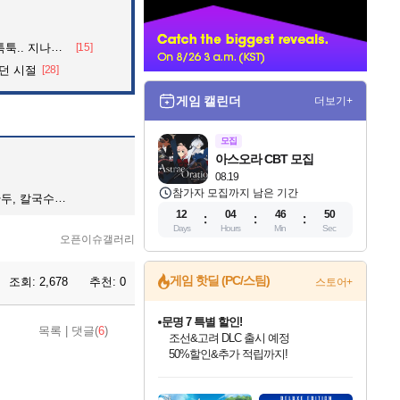
너
던 아재의 정체
[15]
던 시절
[28]
게임 캘린더
더보기+
모집
아스오라 CBT 모집
08.19
참가자 모집까지 남은 기간
칼국수, 콩국수
12
04
46
49
Days
Hours
Min
Sec
오픈이슈갤러리
게임 핫딜 (PC/스팀)
조회:
2,678
추천:
0
스토어+
문명 7 특별 할인!
조선&고려 DLC 출시 예정
50%할인&추가 적립까지!
목록
|
댓글(
6
)
귀무자: 검의 길 예약 판매 중!
10% 할인과
인벤게임즈 8월 특별 할인!
드래곤소드: 어웨이크닝 입점!
비스트 오브 리인카네이션 정식 출시!
커세어 코브 출시 기념 할인!
더 렐릭 퍼스트 가디언 정식 출시
베데스다 40주년 기념 할인 중!
마블 투혼 파이팅 소울즈 예약 판매 중!
캡콤 프렌차이즈 할인 진행 중!
캡콤 일부 상품 상시 할인
스타워즈 은하계 레이서
로블록스 기프트 카드 공식 입점
이니&베니 혜택까지!
인기 퍼블리셔 모음!
스팀으로 만나는 드래곤소드!
게임프릭 신작 IP
해적'섬'을 발전시키자!
설화x하드코어 액션!
베데스다의 명작들을
마블 히어로 총 출동&화려한 격투!
몬헌, 바하 등 인기 IP를
몬헌 와일즈 & 드래곤즈 도그마2
인벤게임즈에서 10% 추가 적립
Robux를 가장 안전하고