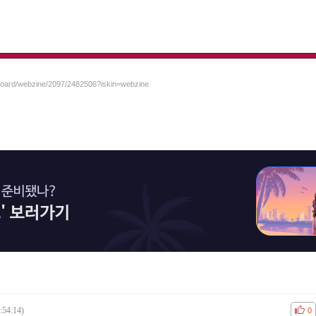
/board/webzine/2097/2482506?iskin=webzine
:54:14)
공감
비공
0