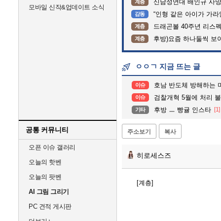
신남성연대 배인규 사망
계층
모바일 신작&업데이트 소식
“인형 같은 아이가 가라앉는데”…
감동
드래곤볼 40주년 리스
계층
후방)요즘 하나둘씩 보
계층
ㅇㅇㄱ 지금 뜨는 글
호남 반도체 방해하는 미 7공군 박살내자”···미군기
이슈
검찰개혁 5월에 처리 
이슈
후방 ㅡ 빵귤 인스타
[1]
기타
공통 커뮤니티
주소보기
복사
오픈 이슈 갤러리
히로세스즈
오늘의 핫벤
오늘의 팟벤
[계층]
AI 그림 그리기
PC 견적 게시판