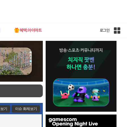
혜택.아이마트
로그인
인
벤
전
체
사
이
트
맵
제보기
이슈 화제보기
인
벤
배