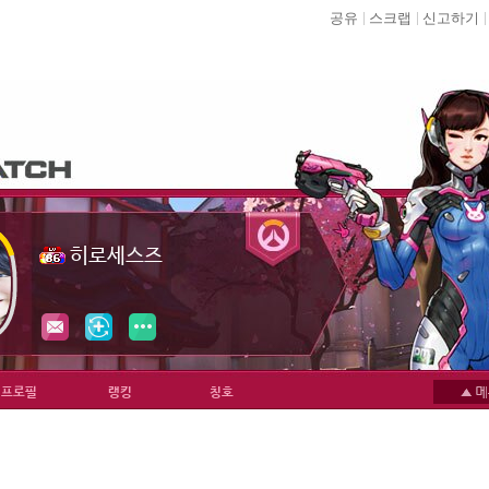
공유
스크랩
신고하기
히로세스즈
프로필
랭킹
칭호