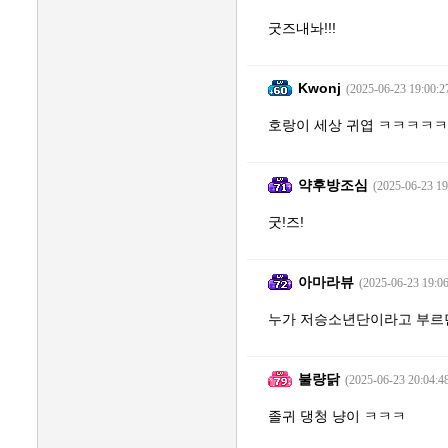
굿즈내놔!!!
Kwonj
(2025-06-23 19:00:2
호랑이 세상 귀엽 ㅋㅋㅋㅋㅋ
약후방조심
(2025-06-23 19
굿!즈!
아마라뷰
(2025-06-23 19:06
누가 저승소년단이라고 부르
불량닭
(2025-06-23 20:04:4
졸귀 댕청 냥이 ㅋㅋㅋ