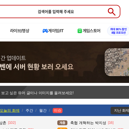
Submit
최대 90% 할인
라이브/영상
게이밍/IT
게임스토어
8월 프로모션
 보고 싶은 유머 글이나 이미지를 올려보세요!
오늘의 화제
주간
월간
이슈
지난 화
 삼촌
[102]
축협 개혁하는 박지성
[16]
계층