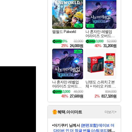
최대 90% 할인가를 만나보세요!
네이버혜택과 함께 만나보세요!
네이버 혜택가와 함께 예약하세요!
할인&네이버혜택으로 만나보세요!
네이버페이 혜택과 만나보세요!
40주년 프로모션으로 만나보세요!
네이버 포인트 혜택까지!
할인가에 만나보세요!
일부 에디션 상시 할인!
혜택으로 예약 판매 중
편안하게 충전하세요
팰월드 Palworld
나 혼자만 레벨업
어라이즈 오버드라
이브 디럭스 에디션
5%
32,000
3,000
52,000
Solo Leveling Arise
25%
24,000원
40%
31,200원
Overdrive Deluxe Edi
tion
나 혼자만 레벨업
닌텐도 스위치 2 본
어라이즈 오버드라
체 + 마리오 카트 월
이브 Solo Leveling A
드 + 포켓몬 포코피
3,000
46,000
834,000
rise
아 번들
40%
27,600원
2%
817,320원
혜택.아이마트
더보기+
eksxo
님께서
디스코 엘리시움 최종판
(스팀코드)
에 당첨되셨습니다.