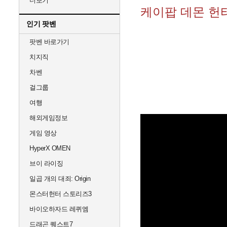
더보기
케이팝 데몬 헌
인기 팟벤
팟벤 바로가기
치지직
차벤
걸그룹
여행
해외게임정보
게임 영상
HyperX OMEN
브이 라이징
일곱 개의 대죄: Origin
몬스터헌터 스토리즈3
바이오하자드 레퀴엠
드래곤 퀘스트7