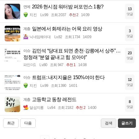
2026 현시점 워터밤 퍼포먼스 1황?
연예
13
댓글
치킨
Lv.99
조회 2037
추천 2
14:09
일본에서 화제라는 어묵 요리 영상
계층
3
댓글
닉네임해야대
Lv.82
조회 1734
14:09
김민석 “당대표 되면 춘천·강릉에서 상주”…
이슈
23
정청래 “분열 끝내고 힘 모아야”
댓글
파인더1
Lv.80
조회 947
추천 1
14:08
트럼프: 내지지율은 150%여야 한다
이슈
12
댓글
치킨
Lv.99
조회 1390
14:01
고등학교 동창 레전드
계층
8
댓글
달섭지롱
Lv.94
조회 2182
추천 2
14:00
최근
다음
검색
글쓰기