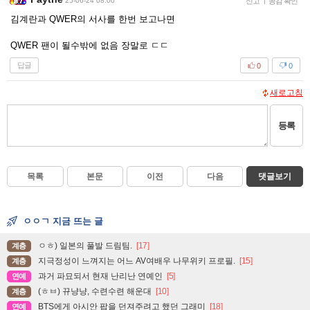
25-06-24 08:00
신고
|
공감 확인
김계란과 QWER의 서사를 한번 보고나면
QWER 팬이 될수밖에 없음 장말로 ㄷㄷ
답글
0
0
새로고침
등록
목록
본문
이전
다음
댓글보기
ㅇㅇㄱ 지금 뜨는 글
ㅇㅎ) 일본의 풀발 드림팀.
[17]
계층
지극정성이 느껴지는 어느 AV여배우 나무위키 프로필.
[15]
계층
과거 파묘되서 현재 난리난 연예인
[5]
연예
(ㅎㅂ) 뀨냥냥, 수련수련 해운대
[10]
계층
BTS에게 아시안 팝을 던져주려고 했던 그래미
[18]
연예