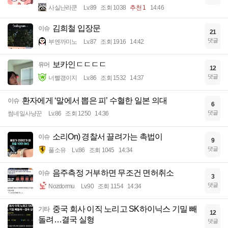
사실난라쿤
Lv.89
조회 1038
추천 1
14:46
김희철 입장문
이슈
21
댓글
부엔까미노
Lv.87
조회 1916
14:42
보카인ㄷㄷㄷㄷ
유머
12
댓글
너빨갱이지
Lv.86
조회 1532
14:37
환자에게 ‘말에서 뽑은 피’ 수혈한 일본 의대
이슈
6
댓글
썸네일사냥꾼
Lv.86
조회 1250
14:36
소리On) 경찰서 끌려가는 촉법이
이슈
9
댓글
풀소유
Lv.86
조회 1045
14:34
음주측정 거부하면 무조건 면허취소
이슈
3
댓글
Nozdormu
Lv.90
조회 1154
14:34
중국 회사 이직 노리고 SK하이닉스 기밀 빼
기타
12
돌려…결국 실형
댓글