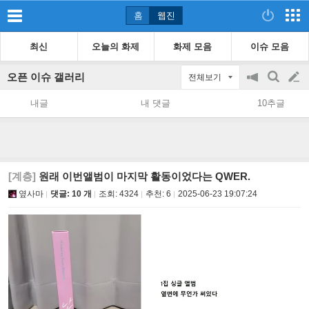
홈
웹진
최신
오늘의 화제
화제 모음
이슈 모음
오픈 이슈 갤러리
전체보기
공
검
글
지
색
내글
내 댓글
10추글
on/off
쓰
기
[계층]
원래 이번앨범이 마지막 활동이었다는 QWER.
옆사마
댓글: 10 개
조회:
4324
추천:
6
2025-06-23 19:07:24