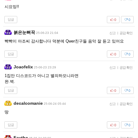
시요밍!!
답글
0
0
붉은눈뻐꾹
25-06-23 21:04
신고
|
공감 확인
빡빡이 아조씨 감사합니다 덕분에 Qwer친구들 음악 잘 듣고 있어요
답글
0
0
Joaofelix
25-06-23 23:29
신고
|
공감 확인
1집만 디스코드가 아니고 별의하모니라면
완.벽.
답글
0
0
decalcomanie
25-06-24 05:44
신고
|
공감 확인
땅
답글
0
0
Faythe