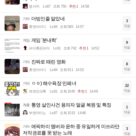
옆사마
Lv.87
조회 750
추천 1
14:58
더빙인줄 알았네
기타
3
댓글
휴면아이디
Lv.84
조회 585
14:57
게임 '분내학'
게임
9
댓글
파이혹은파어
Lv.91
조회 762
추천 1
14:52
진짜로 때린 영화
기타
8
댓글
휴면아이디
Lv.84
조회 911
14:52
ㅇㅎ) 해수욕장 민폐녀
기타
22
댓글
제르만크록
Lv.81
조회 1645
추천 1
14:49
통영 살인사건 용의자 얼굴 복원 및 특징
계층
1
댓글
부엔까미노
Lv.87
조회 1015
14:48
에픽하이 멤버와 윤하 중 유일하게 미쓰라만
기타
3
저작권료를 못 받는 노래
댓글