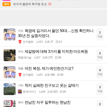
조수석 빌런의 목구멍 조교
[9]
유머
폭염에 길거리서 울던 50대…신원 확인하니
이슈
1
30년 전 실종자였다.
댓글
전자팔찌
Lv.93
조회 37
15:10
제갈량에 대해 3가지를 지적한 마오쩌둥
지식
2
댓글
백합에이슬
Lv.57
조회 275
15:06
여친 복장, 제가 예민한건가요?
계층
4
댓글
전자팔찌
Lv.93
조회 488
15:06
착지 실패한 친구보고 웃는 갈매기
기타
3
댓글
휴면아이디
Lv.84
조회 360
15:05
전남친 자꾸 질투하는 현남친
유머
2