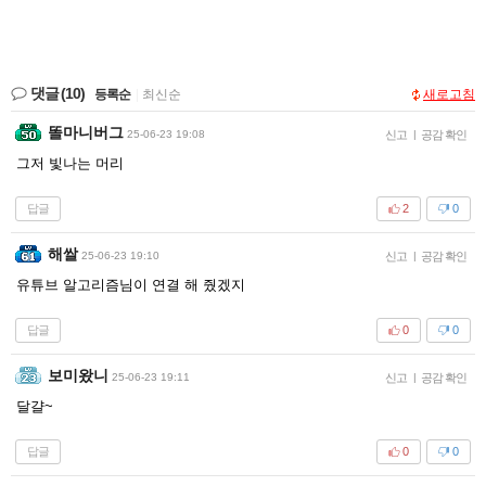
댓글
(10)
등록순
|
최신순
새로고침
똘마니버그
25-06-23 19:08
신고
|
공감 확인
그저 빛나는 머리
답글
2
0
해쌀
25-06-23 19:10
신고
|
공감 확인
유튜브 알고리즘님이 연결 해 줬겠지
답글
0
0
보미왔니
25-06-23 19:11
신고
|
공감 확인
달걀~
답글
0
0