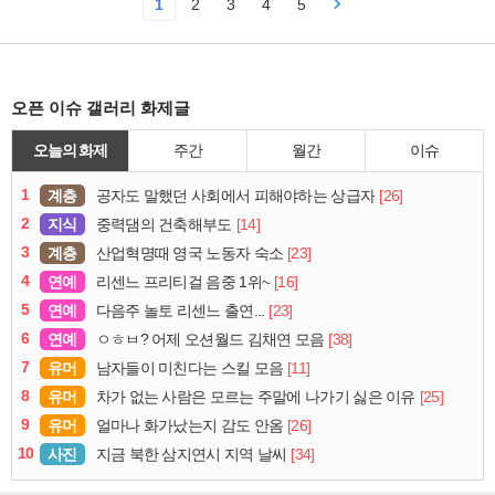
1
2
3
4
5
오픈 이슈 갤러리 화제글
오늘의 화제
주간
월간
이슈
1
계층
[26]
공자도 말했던 사회에서 피해야하는 상급자
2
지식
[14]
중력댐의 건축해부도
3
계층
[23]
산업혁명때 영국 노동자 숙소
4
연예
[16]
리센느 프리티걸 음중 1위~
5
연예
[23]
다음주 놀토 리센느 출연...
6
연예
[38]
ㅇㅎㅂ? 어제 오션월드 김채연 모음
7
유머
[11]
남자들이 미친다는 스킬 모음
8
유머
[25]
차가 없는 사람은 모르는 주말에 나가기 싫은 이유
9
유머
[26]
얼마나 화가났는지 감도 안옴
10
사진
[34]
지금 북한 삼지연시 지역 날씨