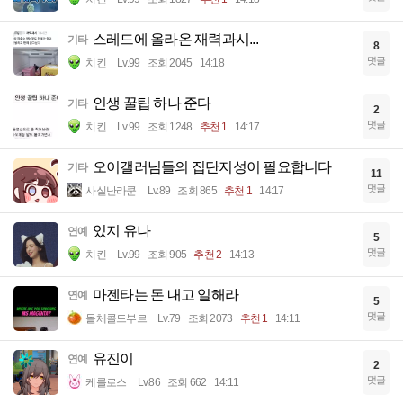
스레드에 올라온 재력과시...
기타
8
댓글
치킨
Lv.99
조회 2045
14:18
인생 꿀팁 하나 준다
기타
2
댓글
치킨
Lv.99
조회 1248
추천 1
14:17
오이갤러님들의 집단지성이 필요합니다
기타
11
댓글
사실난라쿤
Lv.89
조회 865
추천 1
14:17
있지 유나
연예
5
댓글
치킨
Lv.99
조회 905
추천 2
14:13
마젠타는 돈 내고 일해라
연예
5
댓글
돌체콜드부르
Lv.79
조회 2073
추천 1
14:11
유진이
연예
2
댓글
케를로스
Lv.86
조회 662
14:11