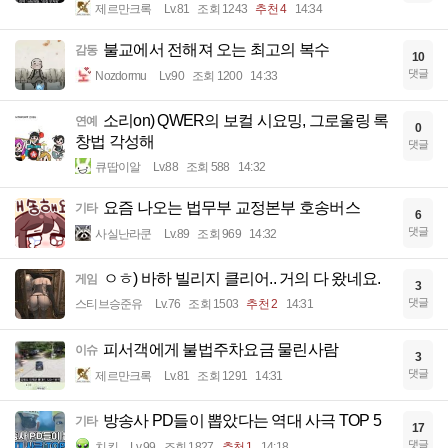
제르만크록
Lv.81
조회 1243
추천 4
14:34
불교에서 전해져 오는 최고의 복수
감동
10
댓글
Nozdormu
Lv.90
조회 1200
14:33
소리on) QWER의 보컬 시요밍, 그로울링 록
연예
0
창법 각성해
댓글
큐땁이알
Lv.88
조회 588
14:32
요즘 나오는 법무부 교정본부 호송버스
기타
6
댓글
사실난라쿤
Lv.89
조회 969
14:32
ㅇㅎ) 바하 빌리지 클리어.. 거의 다 왔네요.
게임
3
댓글
스티브승준유
Lv.76
조회 1503
추천 2
14:31
피서객에게 불법주차요금 물린사람
이슈
3
댓글
제르만크록
Lv.81
조회 1291
14:31
방송사 PD들이 뽑았다는 역대 사극 TOP 5
기타
17
댓글
치킨
Lv.99
조회 1827
추천 1
14:18