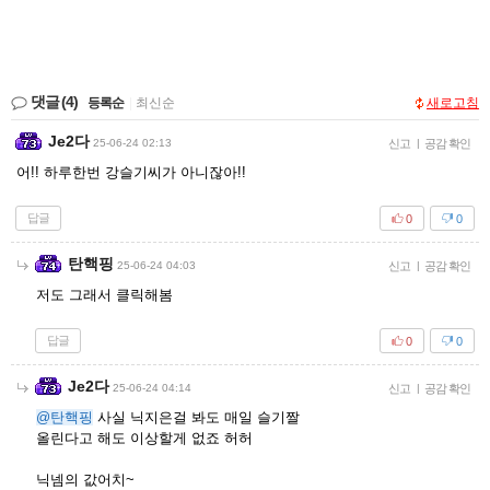
댓글
(4)
등록순
|
최신순
새로고침
Je2다
25-06-24 02:13
신고
|
공감 확인
어!! 하루한번 강슬기씨가 아니잖아!!
답글
0
0
탄핵핑
25-06-24 04:03
신고
|
공감 확인
저도 그래서 클릭해봄
답글
0
0
Je2다
25-06-24 04:14
신고
|
공감 확인
@탄핵핑
사실 닉지은걸 봐도 매일 슬기짤
올린다고 해도 이상할게 없죠 허허
닉넴의 값어치~