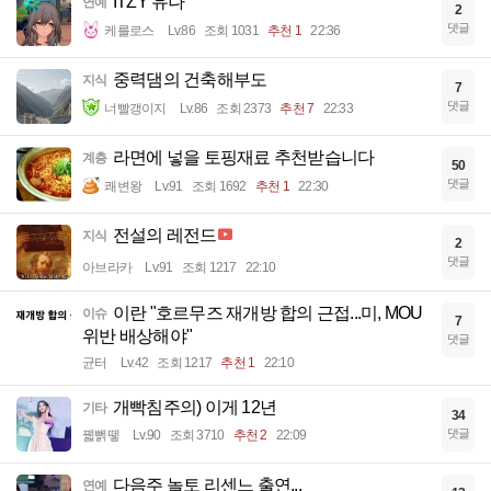
ITZY 유나
연예
2
댓글
케를로스
Lv.86
조회 1031
추천 1
22:36
중력댐의 건축해부도
지식
7
댓글
너빨갱이지
Lv.86
조회 2373
추천 7
22:33
라면에 넣을 토핑재료 추천받습니다
계층
50
댓글
쾌변왕
Lv.91
조회 1692
추천 1
22:30
전설의 레전드
지식
2
댓글
아브라카
Lv.91
조회 1217
22:10
이란 "호르무즈 재개방 합의 근접...미, MOU
이슈
7
위반 배상해야"
댓글
균터
Lv.42
조회 1217
추천 1
22:10
개빡침주의) 이게 12년
기타
34
댓글
꿻뻵뗗
Lv.90
조회 3710
추천 2
22:09
다음주 놀토 리센느 출연...
연예