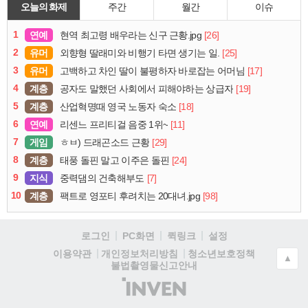
오늘의 화제
주간
월간
이슈
1
연예
[26]
현역 최고령 배우라는 신구 근황.jpg
2
유머
[25]
외향형 딸래미와 비행기 타면 생기는 일.
3
유머
[17]
고백하고 차인 딸이 불평하자 바로잡는 어머님
4
계층
[19]
공자도 말했던 사회에서 피해야하는 상급자
5
계층
[18]
산업혁명때 영국 노동자 숙소
6
연예
[11]
리센느 프리티걸 음중 1위~
7
게임
[29]
ㅎㅂ) 드래곤소드 근황
8
계층
[24]
태풍 돌핀 말고 이주은 돌핀
9
지식
[7]
중력댐의 건축해부도
10
계층
[98]
팩트로 영포티 후려치는 20대녀.jpg
로그인
PC화면
퀵링크
설정
청소년보호정책
이용약관
개인정보처리방침
▲
불법촬영물신고안내
(주)
인