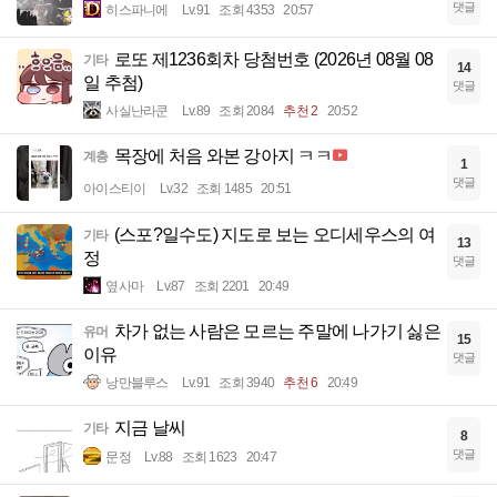
댓글
히스파니에
Lv.91
조회 4353
20:57
로또 제1236회차 당첨번호 (2026년 08월 08
기타
14
일 추첨)
댓글
사실난라쿤
Lv.89
조회 2084
추천 2
20:52
목장에 처음 와본 강아지 ㅋㅋ
계층
1
댓글
아이스티이
Lv.32
조회 1485
20:51
(스포?일수도) 지도로 보는 오디세우스의 여
기타
13
정
댓글
옆사마
Lv.87
조회 2201
20:49
차가 없는 사람은 모르는 주말에 나가기 싫은
유머
15
이유
댓글
낭만블루스
Lv.91
조회 3940
추천 6
20:49
지금 날씨
기타
8
댓글
문정
Lv.88
조회 1623
20:47