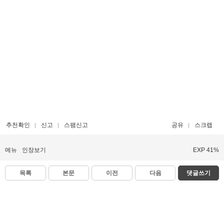
추천확인
신고
스팸신고
공유
스크랩
메뉴
인장보기
EXP 41%
목록
본문
이전
다음
댓글쓰기