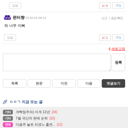
답글
0
0
윈터쨩
25-06-24 09:13
신고
|
공감 확인
와 너무 이뻐
답글
1
0
새로고침
등록
목록
본문
이전
다음
댓글보기
ㅇㅇㄱ 지금 뜨는 글
개빡침주의) 이게 12년
[34]
기타
7월 국산차 판매 순위
[10]
기타
다음주 놀토 리센느 출연...
[12]
연예