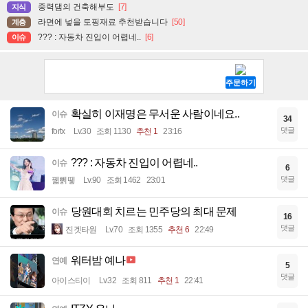
중력댐의 건축해부도
[7]
지식
라면에 넣을 토핑재료 추천받습니다
[50]
계층
??? : 자동차 진입이 어렵네..
[6]
이슈
확실히 이재명은 무서운 사람이네요..
이슈
34
댓글
fortx
Lv.30
조회 1130
추천 1
23:16
??? : 자동차 진입이 어렵네..
이슈
6
댓글
꿻뻵뗗
Lv.90
조회 1462
23:01
당원대회 치르는 민주당의 최대 문제
이슈
16
댓글
진겟타원
Lv.70
조회 1355
추천 6
22:49
워터밤 예나
연예
5
댓글
아이스티이
Lv.32
조회 811
추천 1
22:41