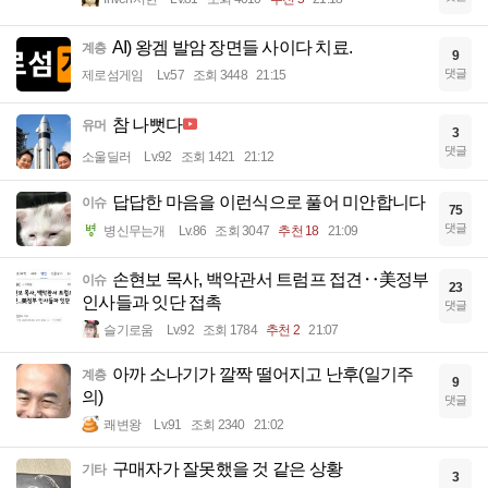
AI) 왕겜 발암 장면들 사이다 치료.
계층
9
댓글
제로섬게임
Lv.57
조회 3448
21:15
참 나뻣다
유머
3
댓글
소울딜러
Lv.92
조회 1421
21:12
답답한 마음을 이런식으로 풀어 미안합니다
이슈
75
댓글
병신무는개
Lv.86
조회 3047
추천 18
21:09
손현보 목사, 백악관서 트럼프 접견‥美정부
이슈
23
인사들과 잇단 접촉
댓글
슬기로움
Lv.92
조회 1784
추천 2
21:07
아까 소나기가 깔짝 떨어지고 난후(일기주
계층
9
의)
댓글
쾌변왕
Lv.91
조회 2340
21:02
구매자가 잘못했을 것 같은 상황
기타
3