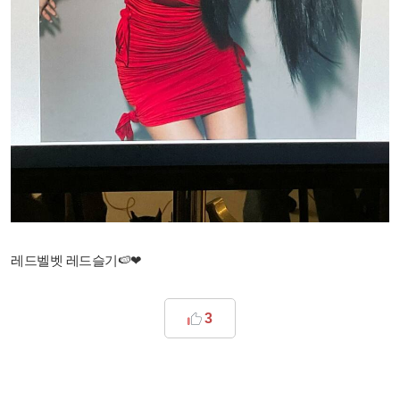
레드벨벳 레드슬기🍉❤
3