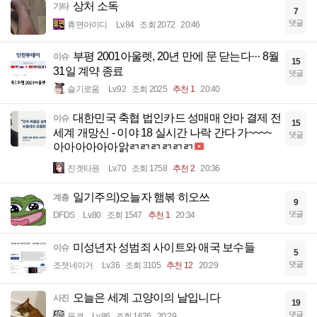
상처 소독
기타
7
댓글
휴면아이디
Lv.84
조회 2072
20:46
부평 2001아울렛, 20년 만에 문 닫는다··· 8월
이슈
15
31일 계약 종료
댓글
슬기로움
Lv.92
조회 2025
추천 1
20:40
대한민국 축협 법인카드 성매매 안마 결제 전
이슈
15
세계 개망신 - 이야 18 실시간 나락 간다 가~~~~
댓글
아아아아아아앍ㄺㄺㄺㄺㄺㄺ
진겟타원
Lv.70
조회 1758
추천 2
20:36
일기주의)오늘자 햄볶 히오쓰
계층
9
댓글
DFDS
Lv.80
조회 1547
추천 1
20:34
미성년자 성범죄 사이트와 애국 보수들
이슈
5
댓글
조졋네이거
Lv.36
조회 3105
추천 12
20:29
오늘은 세계 고양이의 날입니다
사진
19
댓글
읏큐
Lv.86
조회 1626
20:29