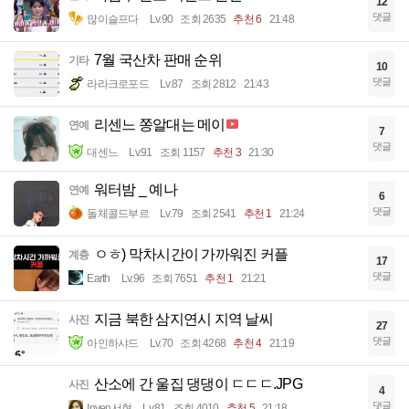
12
댓글
많이슬프다
Lv.90
조회 2635
추천 6
21:48
7월 국산차 판매 순위
기타
10
댓글
라라크로포드
Lv.87
조회 2812
21:43
리센느 쫑알대는 메이
연예
7
댓글
대센느
Lv.91
조회 1157
추천 3
21:30
워터밤 _ 예나
연예
6
댓글
돌체콜드부르
Lv.79
조회 2541
추천 1
21:24
ㅇㅎ) 막차시간이 가까워진 커플
계층
17
댓글
Earth
Lv.96
조회 7651
추천 1
21:21
지금 북한 삼지연시 지역 날씨
사진
27
댓글
아인하샤드
Lv.70
조회 4268
추천 4
21:19
산소에 간 울집 댕댕이 ㄷㄷㄷ.JPG
사진
4
댓글
Inven서현
Lv.81
조회 4010
추천 5
21:18