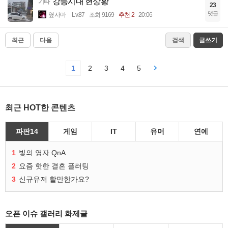
강릉시내 현상황
기타
23
댓글
옆사마
Lv.87
조회 9169
추천 2
20:06
최근
다음
검색
글쓰기
1
2
3
4
5
최근 HOT한 콘텐츠
파판14
게임
IT
유머
연예
1
빛의 영자 QnA
2
요즘 핫한 결혼 플러팅
3
신규유저 할만한가요?
오픈 이슈 갤러리 화제글