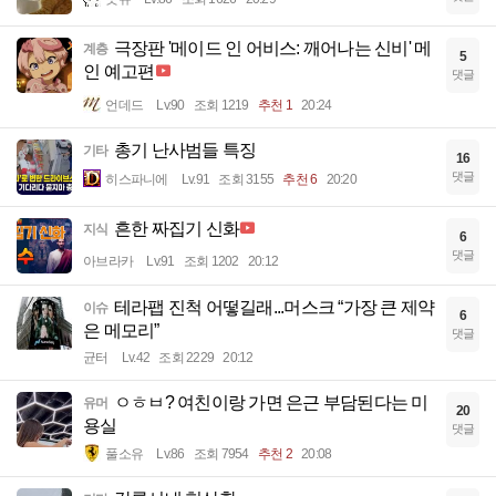
극장판 '메이드 인 어비스: 깨어나는 신비' 메
계층
5
인 예고편
댓글
언데드
Lv.90
조회 1219
추천 1
20:24
총기 난사범들 특징
기타
16
댓글
히스파니에
Lv.91
조회 3155
추천 6
20:20
흔한 짜집기 신화
지식
6
댓글
아브라카
Lv.91
조회 1202
20:12
테라팹 진척 어떻길래...머스크 “가장 큰 제약
이슈
6
은 메모리”
댓글
균터
Lv.42
조회 2229
20:12
ㅇㅎㅂ? 여친이랑 가면 은근 부담된다는 미
유머
20
용실
댓글
풀소유
Lv.86
조회 7954
추천 2
20:08