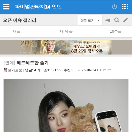
파이널판타지14
인벤
오픈 이슈 갤러리
전체보기
공
검
글
지
색
내글
내 댓글
10추글
on/off
쓰
기
[연예]
레드레드한 슬기
슬기로움
댓글: 4 개
조회:
2156
추천:
3
2025-06-24 01:15:35