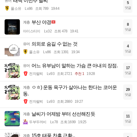
태백 이번주 날씨
유머
5
댓글
풀소유
Lv.86
조회 789
19:44
부산 야경
계층
8
댓글
아이스티이
Lv.32
조회 478
19:41
의외로 숨길 수 없는 것
유머
4
댓글
풀소유
Lv.86
조회 1391
19:34
어느 유부남이 말하는 가슴 큰 아내의 장점.
유머
17
댓글
전자팔찌
Lv.93
조회 2721
추천 1
19:28
ㅇㅎ) 운동 욕구가 살아나는 한다는 코어운
계층
29
동.
댓글
전자팔찌
Lv.93
조회 2880
19:27
날씨가 어제밤 부터 선선해진듯
계층
11
댓글
두부두꺼비
Lv.78
조회 1699
19:25
15호 태풍 찬홈 근황...
계층