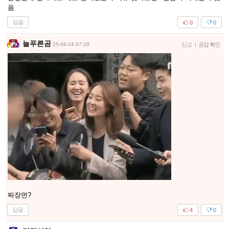
음
답글
0
0
늘푸른곰
25-06-24 07:29
신고
|
공감 확인
짜장면?
답글
4
0