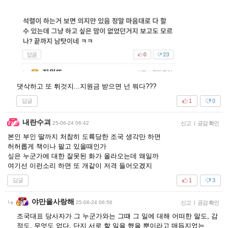
댓삭하고 또 튀것지...지원금 받으면 넌 뭐다???
답글
1
0
내란수괴
25-06-24 06:42
신고
|
공감 확인
본인 부인 딸까지 처참히 도륙당한 조국 생각만 하면
허허롭게 책이나 팔고 있을때인가
싶은 누군가에 대한 잘못된 화가 올라오는데 왜일까
여기선 이런소리 하면 또 개같이 저격 들어오겠지
답글
1
3
야만을사랑해
25-06-24 06:56
신고
|
공감 확인
조국대표 당사자가 그 누군가와는 그떄 그 일에 대해 어떠한 말도, 감
정도, 무엇도 없다, 단지 서로 할 일을 했을 뿐이라고 매듭지었는