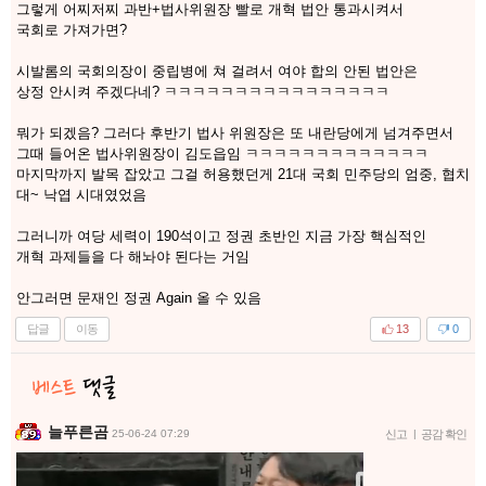
그렇게 어찌저찌 과반+법사위원장 빨로 개혁 법안 통과시켜서
국회로 가져가면?
시발롬의 국회의장이 중립병에 쳐 걸려서 여야 합의 안된 법안은
상정 안시켜 주겠다네? ㅋㅋㅋㅋㅋㅋㅋㅋㅋㅋㅋㅋㅋㅋㅋㅋ
뭐가 되겠음? 그러다 후반기 법사 위원장은 또 내란당에게 넘겨주면서
그때 들어온 법사위원장이 김도읍임 ㅋㅋㅋㅋㅋㅋㅋㅋㅋㅋㅋㅋㅋ
마지막까지 발목 잡았고 그걸 허용했던게 21대 국회 민주당의 엄중, 협치
대~ 낙엽 시대였었음
그러니까 여당 세력이 190석이고 정권 초반인 지금 가장 핵심적인
개혁 과제들을 다 해놔야 된다는 거임
안그러면 문재인 정권 Again 올 수 있음
답글
이동
13
0
늘푸른곰
25-06-24 07:29
신고
|
공감 확인