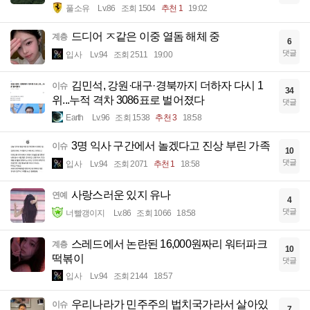
풀소유
Lv.86
조회 1504
추천 1
19:02
드디어 ㅈ같은 이중 열돔 해체 중
계층
6
댓글
입사
Lv.94
조회 2511
19:00
김민석, 강원·대구·경북까지 더하자 다시 1
이슈
34
위...누적 격차 3086표로 벌어졌다
댓글
Earth
Lv.96
조회 1538
추천 3
18:58
3명 익사 구간에서 놀겠다고 진상 부린 가족
이슈
10
댓글
입사
Lv.94
조회 2071
추천 1
18:58
사랑스러운 있지 유나
연예
4
댓글
너빨갱이지
Lv.86
조회 1066
18:58
스레드에서 논란된 16,000원짜리 워터파크
계층
10
떡볶이
댓글
입사
Lv.94
조회 2144
18:57
우리나라가 민주주의 법치국가라서 살아있
이슈
7