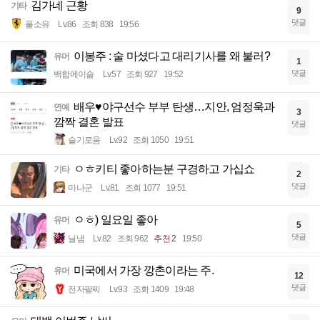
김가네 근황
기타
9
댓글
풀소유
Lv.86
조회 838
19:56
이봉주 : 술 마셨다고 대리기사를 왜 불러?
유머
1
댓글
백합에이슬
Lv.57
조회 927
19:52
배우♥야구선수 부부 탄생…지안, 엄정욱과
연예
3
깜짝 결혼 발표
댓글
슬기로움
Lv.92
조회 1050
19:51
ㅇㅎ키티 좋아하는분 구경하고 가십쇼
기타
2
댓글
마나군
Lv.81
조회 1077
19:51
ㅇㅎ) 일요일 좋아
유머
5
댓글
닐냄
Lv.82
조회 962
추천 2
19:50
미국에서 가장 깡촌이라는 주.
유머
12
댓글
전자팔찌
Lv.93
조회 1409
19:48