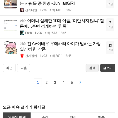
는 사람들 중 한명 - JunHanGiRi
댓글
진겟타원
Lv.70
조회 1310
18:52
어머니 살해한 10대 아들, “미안하지 않냐” 질
이슈
7
문에…주변 경계하며 ‘침묵’
댓글
Earth
Lv.96
조회 1513
18:46
전 AV여배우 우에하라 아이가 말하는 가장
계층
13
열심히 한 작품.
댓글
전자팔찌
Lv.93
조회 3694
18:45
최근
다음
검색
글쓰기
1
2
3
4
5
오픈 이슈 갤러리 화제글
오늘의 화제
주간
월간
이슈