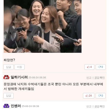
짜장면?
답글
이동
4
0
일하기시러
25-06-24 06:36
신고
|
공감 확인
문정권때 낙지와 수박새기들은 조국 뿐만 아니라 모든 부분에서 내부에
서 방해한 개새끼들임
답글
24
0
인밴러
25-06-24 06:36
신고
|
공감 확인