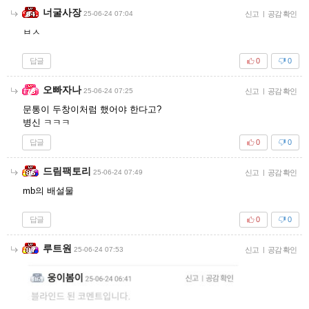
너굴사장
25-06-24 07:04
신고
|
공감 확인
ㅂㅅ
답글
0
0
오빠자나
25-06-24 07:25
신고
|
공감 확인
문통이 두창이처럼 했어야 한다고?
병신 ㅋㅋㅋ
답글
0
0
드림팩토리
25-06-24 07:49
신고
|
공감 확인
mb의 배설물
답글
0
0
루트원
25-06-24 07:53
신고
|
공감 확인