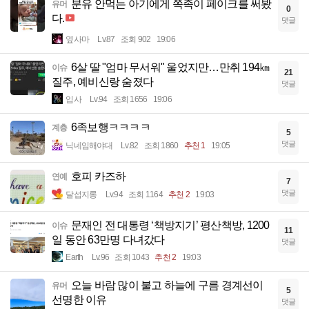
분유 안먹는 아기에게 쪽족이 페이크를 써봤
유머
0
다.
댓글
옆사마
Lv.87
조회 902
19:06
6살 딸 "엄마 무서워" 울었지만…만취 194㎞
이슈
21
질주, 예비신랑 숨졌다
댓글
입사
Lv.94
조회 1656
19:06
6족보행ㅋㅋㅋㅋ
계층
5
댓글
닉네임해야대
Lv.82
조회 1860
추천 1
19:05
호피 카즈하
연예
7
댓글
달섭지롱
Lv.94
조회 1164
추천 2
19:03
문재인 전 대통령 ‘책방지기’ 평산책방, 1200
이슈
11
일 동안 63만명 다녀갔다
댓글
Earth
Lv.96
조회 1043
추천 2
19:03
오늘 바람 많이 불고 하늘에 구름 경계선이
유머
5
선명한 이유
댓글