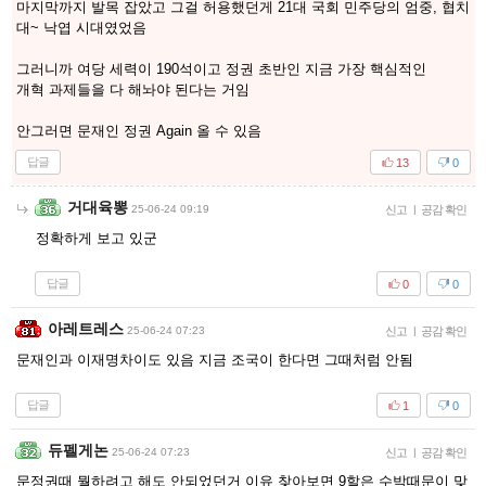
마지막까지 발목 잡았고 그걸 허용했던게 21대 국회 민주당의 엄중, 협치
대~ 낙엽 시대였었음
그러니까 여당 세력이 190석이고 정권 초반인 지금 가장 핵심적인
개혁 과제들을 다 해놔야 된다는 거임
안그러면 문재인 정권 Again 올 수 있음
답글
13
0
거대육뽕
25-06-24 09:19
신고
|
공감 확인
정확하게 보고 있군
답글
0
0
아레트레스
25-06-24 07:23
신고
|
공감 확인
문재인과 이재명차이도 있음 지금 조국이 한다면 그때처럼 안됨
답글
1
0
듀펠게논
25-06-24 07:23
신고
|
공감 확인
문정권때 뭘하려고 해도 안되었던거 이유 찾아보면 9할은 수박때문이 맞