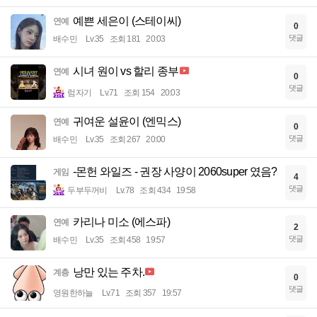
예쁜 세은이 (스테이씨)
연예
0
댓글
배수민
Lv.35
조회 181
20:03
시녀 원이 vs 할리 종부
연예
0
댓글
럼자기
Lv.71
조회 154
20:03
귀여운 설윤이 (엔믹스)
연예
0
댓글
배수민
Lv.35
조회 267
20:00
-몬헌 와일즈 - 권장 사양이 2060super 였음?
게임
4
댓글
두부두꺼비
Lv.78
조회 434
19:58
카리나 미소 (에스파)
연예
2
댓글
배수민
Lv.35
조회 458
19:57
낭만 있는 주차.
계층
0
댓글
영원한하늘
Lv.71
조회 357
19:57