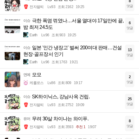
8
댓글
전자팔찌
Lv.93
조회 2162
19:25
극한 폭염 꺾였나…서울 열대야 17일만에 끝,
이슈
6
밤 최저 24.5도
댓글
Earth
Lv.96
조회 903
19:25
일본 '인간 냉장고' 벌써 200여대 판매…건설
이슈
13
현장·골프장서 인기
댓글
Earth
Lv.96
조회 1763
19:21
모모
연예
2
댓글
케를로스
Lv.86
조회 809
19:17
SK하이닉스, 강남사옥 건립.
이슈
25
댓글
전자팔찌
Lv.93
조회 2752
19:09
무려 30살 차이나는 와이푸.
유머
8
댓글
전자팔찌
Lv.93
조회 3593
추천 1
19:07