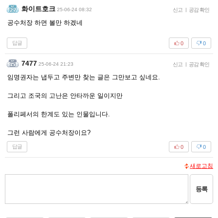
화이트호크
25-06-24 08:32
신고
|
공감 확인
공수처장 하면 볼만 하겠네
답글
0
0
7477
25-06-24 21:23
신고
|
공감 확인
임명권자는 냅두고 주변만 찾는 글은 그만보고 싶네요.
그리고 조국의 고난은 안타까운 일이지만
폴리페서의 한계도 있는 인물입니다.
그런 사람에게 공수처장이요?
답글
0
0
새로고침
등록