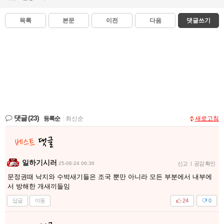
목록
본문
이전
다음
댓글쓰기
댓글
(23)
등록순
|
최신순
새로고침
일하기시러
25-06-24 06:36
신고
|
공감 확인
문정권때 낙지와 수박새기들은 조국 뿐만 아니라 모든 부분에서 내부에
서 방해한 개새끼들임
답글
이동
24
0