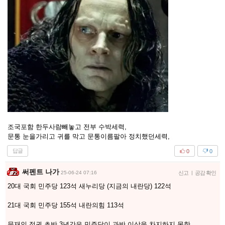
조국포함 한두사람빼놓고 전부 수박세력,
문통 눈을가리고 귀를 막고 문통이름팔아 정치했던세력,
답글
0
0
써펜트 나가
25-06-24 07:16
신고
|
공감 확인
20대 국회 민주당 123석 새누리당 (지금의 내란당) 122석
21대 국회 민주당 155석 내란의힘 113석
문재인 정권 초반 3년간은 민주당이 과반 이상을 차지하지 못한