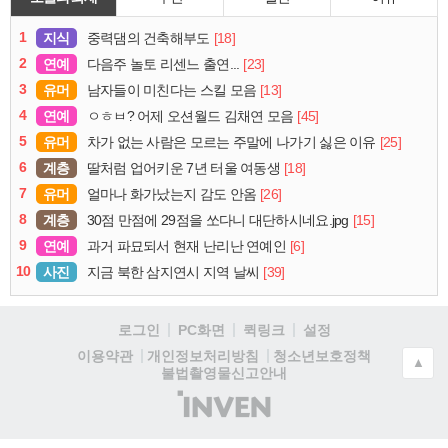
1
지식
[18]
중력댐의 건축해부도
2
연예
[23]
다음주 놀토 리센느 출연...
3
유머
[13]
남자들이 미친다는 스킬 모음
4
연예
[45]
ㅇㅎㅂ? 어제 오션월드 김채연 모음
5
유머
[25]
차가 없는 사람은 모르는 주말에 나가기 싫은 이유
6
계층
[18]
딸처럼 업어키운 7년 터울 여동생
7
유머
[26]
얼마나 화가났는지 감도 안옴
8
계층
[15]
30점 만점에 29점을 쏘다니 대단하시네요.jpg
9
연예
[6]
과거 파묘되서 현재 난리난 연예인
10
사진
[39]
지금 북한 삼지연시 지역 날씨
로그인
PC화면
퀵링크
설정
청소년보호정책
이용약관
개인정보처리방침
▲
불법촬영물신고안내
(주)
인
벤