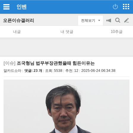
인벤
오픈이슈갤러리
전체보기
공
검
글
지
색
내글
내 댓글
10추글
on/off
쓰
기
[이슈]
조국형님 법무부장관했을때 힘든이유는
알카드소마
댓글: 23 개
조회:
5538
추천:
12
2025-06-24 06:34:38