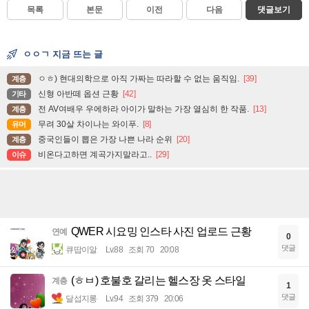
목록
본문
이전
다음
댓글보기
ㅇㅇㄱ 지금 뜨는 글
ㅇㅎ) 현대의학으로 아직 가짜는 따라할 수 없는 움직임.
[39]
계층
신형 아반떼 옵션 근황
[42]
기타
전 AV여배우 우에하라 아이가 말하는 가장 열심히 한 작품.
[13]
계층
무려 30살 차이나는 와이푸.
[8]
유머
중국인들이 뽑은 가장 나쁜 나라 순위
[20]
계층
비온다고하면 계곡가지말라고..
[29]
이슈
QWER 시요밍 인스타 사진 업로드 근황
연예
0
댓글
큐땁이알
Lv.88
조회 70
20:08
(ㅎㅂ) 호불호 갈리는 헬스장 옷 스타일
계층
1
댓글
달섭지롱
Lv.94
조회 379
20:06