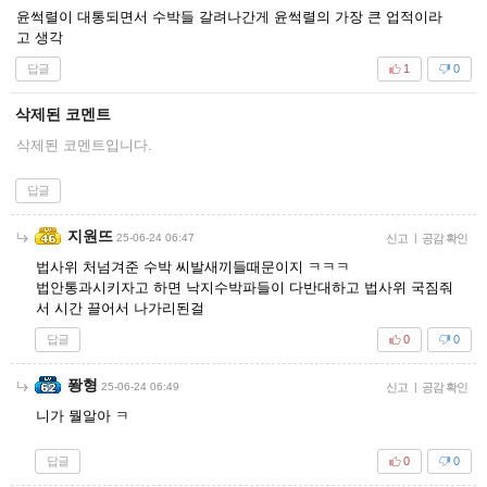
윤썩렬이 대통되면서 수박들 갈려나간게 윤썩렬의 가장 큰 업적이라
고 생각
답글
1
0
삭제된 코멘트
삭제된 코멘트입니다.
답글
지원뜨
25-06-24 06:47
신고
|
공감 확인
법사위 처넘겨준 수박 씨발새끼들때문이지 ㅋㅋㅋ
법안통과시키자고 하면 낙지수박파들이 다반대하고 법사위 국짐줘
서 시간 끌어서 나가리된걸
답글
0
0
퐝형
25-06-24 06:49
신고
|
공감 확인
니가 뭘알아 ㅋ
답글
0
0