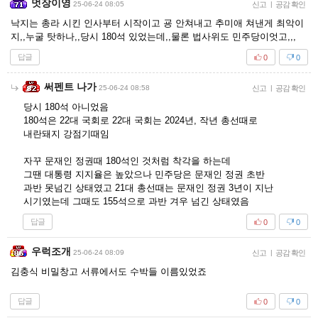
멋장이영
25-06-24 08:05
신고
|
공감 확인
낙지는 총라 시킨 인사부터 시작이고 굥 안쳐내고 추미애 쳐낸게 최악이
지,,누굴 탓하나,,당시 180석 있었는데,,물론 법사위도 민주당이엇고,,,
답글
0
0
써펜트 나가
25-06-24 08:58
신고
|
공감 확인
당시 180석 아니었음
180석은 22대 국회로 22대 국회는 2024년, 작년 총선때로
내란돼지 강점기때임
자꾸 문재인 정권때 180석인 것처럼 착각을 하는데
그땐 대통령 지지율은 높았으나 민주당은 문재인 정권 초반
과반 못넘긴 상태였고 21대 총선때는 문재인 정권 3년이 지난
시기였는데 그때도 155석으로 과반 겨우 넘긴 상태였음
답글
0
0
우럭조개
25-06-24 08:09
신고
|
공감 확인
김충식 비밀창고 서류에서도 수박들 이름있었죠
답글
0
0