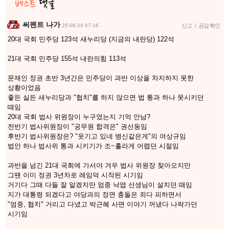
써펜트 나가
25-06-24 07:16
신고
|
공감 확인
20대 국회 민주당 123석 새누리당 (지금의 내란당) 122석
21대 국회 민주당 155석 내란의힘 113석
문재인 정권 초반 3년간은 민주당이 과반 이상을 차지하지 못한
상황이었음
좋든 싫든 새누리당과 "협치"를 하지 않으면 법 통과 하나 못시키던
때임
20대 국회 법사 위원장이 누구였는지 기억 안남?
전반기 법사위원장이 "공무원 합격은" 권선동임
후반기 법사위원장은? "웃기고 있네 병신같은게"의 여상규임
법안 하나 법사위 통과 시키기가 조~홀라게 어렵던 시절임
과반을 넘긴 21대 국회에 가서야 겨우 법사 위원장 찾아오지만
그땐 이미 정권 3년차로 레임덕 시작된 시기임
거기다 그때 다들 잘 알겠지만 엄중 낙엽 선생님이 설치던 때임
지가 대통령 되겠다고 야당과의 정면 충돌은 죄다 피하면서
"엄중, 협치" 거리고 다녔고 박근혜 사면 이야기 꺼냈다 나락가던
시기임