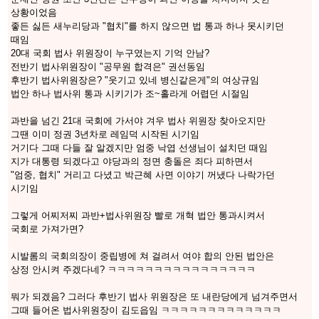
상황이었음
좋든 싫든 새누리당과 "협치"를 하지 않으면 법 통과 하나 못시키던
때임
20대 국회 법사 위원장이 누구였는지 기억 안남?
전반기 법사위원장이 "공무원 합격은" 권선동임
후반기 법사위원장은? "웃기고 있네 병신같은게"의 여상규임
법안 하나 법사위 통과 시키기가 조~홀라게 어렵던 시절임
과반을 넘긴 21대 국회에 가서야 겨우 법사 위원장 찾아오지만
그땐 이미 정권 3년차로 레임덕 시작된 시기임
거기다 그때 다들 잘 알겠지만 엄중 낙엽 선생님이 설치던 때임
지가 대통령 되겠다고 야당과의 정면 충돌은 죄다 피하면서
"엄중, 협치" 거리고 다녔고 박근혜 사면 이야기 꺼냈다 나락가던
시기임
그렇게 어찌저찌 과반+법사위원장 빨로 개혁 법안 통과시켜서
국회로 가져가면?
시발롬의 국회의장이 중립병에 쳐 걸려서 여야 합의 안된 법안은
상정 안시켜 주겠다네? ㅋㅋㅋㅋㅋㅋㅋㅋㅋㅋㅋㅋㅋㅋㅋㅋ
뭐가 되겠음? 그러다 후반기 법사 위원장은 또 내란당에게 넘겨주면서
그때 들어온 법사위원장이 김도읍임 ㅋㅋㅋㅋㅋㅋㅋㅋㅋㅋㅋㅋㅋ