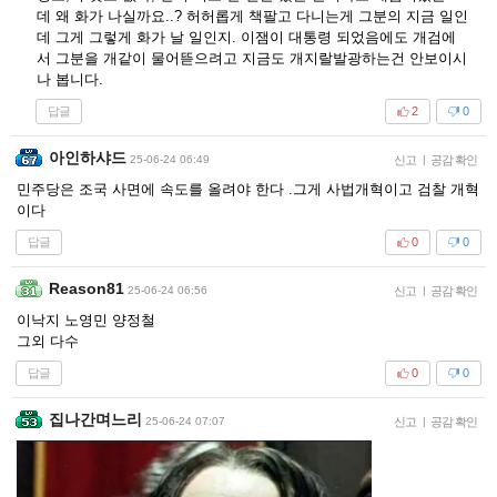
데 왜 화가 나실까요..? 허허롭게 책팔고 다니는게 그분의 지금 일인
데 그게 그렇게 화가 날 일인지. 이잼이 대통령 되었음에도 개검에
서 그분을 개같이 물어뜯으려고 지금도 개지랄발광하는건 안보이시
나 봅니다.
답글
2
0
아인하샤드
25-06-24 06:49
신고
|
공감 확인
민주당은 조국 사면에 속도를 올려야 한다 .그게 사법개혁이고 검찰 개혁
이다
답글
0
0
Reason81
25-06-24 06:56
신고
|
공감 확인
이낙지 노영민 양정철
그외 다수
답글
0
0
집나간며느리
25-06-24 07:07
신고
|
공감 확인