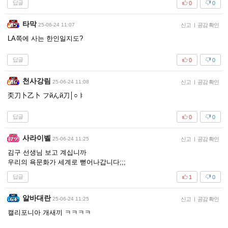
답글
0
0
타막
25-06-24 11:07
신고
|
공감 확인
LA쪽에 사는 한인일지도?
답글
0
0
천사강림
25-06-24 11:08
신고
|
공감 확인
奀刀卜乙卜 フйんй刀│○ㅑ
답글
0
0
사라이벨
25-06-24 11:25
신고
|
공감 확인
김구 선생님 보고 계십니까
우리의 욕문화가 세계로 뻗어나갑니다;;;
답글
1
0
알바대란
25-06-24 11:25
신고
|
공감 확인
캘리포니아 개새끼 ㅋㅋㅋㅋ