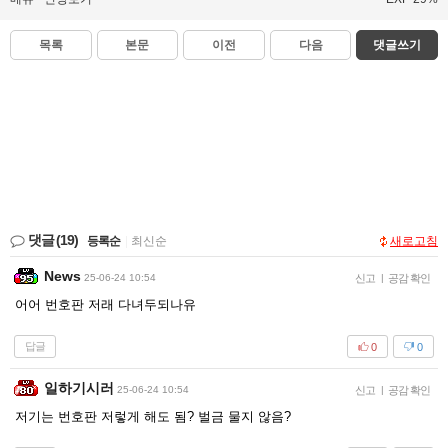
목록
본문
이전
다음
댓글쓰기
댓글
(19)
등록순
|
최신순
새로고침
News
25-06-24 10:54
신고
|
공감 확인
어어 번호판 저래 다녀두되나유
답글
0
0
일하기시러
25-06-24 10:54
신고
|
공감 확인
저기는 번호판 저렇게 해도 됨? 벌금 물지 않음?