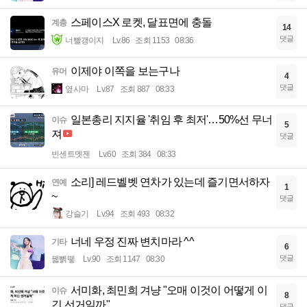
스페이스X 로켓, 달표면에 충돌
계층
14
댓글
너빨갱이지
Lv.86
조회 1153
08:36
이제야 이쪽을 보는구나
유머
4
댓글
옆사마
Lv.87
조회 887
08:33
일본총리 지지율 '취임 후 최저'…50%선 무너
이슈
5
져
댓글
빈센트멧젠
Lv.60
조회 384
08:33
소리] 레드벨벳 연차가 있는데 즐기면서하자
연예
1
~
댓글
강슬기
Lv.94
조회 493
08:32
너네 우정 진짜 변치마라 ^^
기타
6
댓글
꿻뻵뗗
Lv.90
조회 1147
08:30
서미화, 최민희 겨냥 "오매 이것이 어떻게 이
이슈
8
긴 선거일까"
댓글