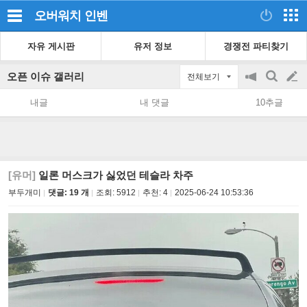
오버워치
인벤
자유 게시판
유저 정보
경쟁전 파티찾기
오픈 이슈 갤러리
전체보기
공
검
글
지
색
내글
내 댓글
10추글
on/off
쓰
기
[유머]
일론 머스크가 싫었던 테슬라 차주
부두개미
댓글: 19 개
조회:
5912
추천:
4
2025-06-24 10:53:36