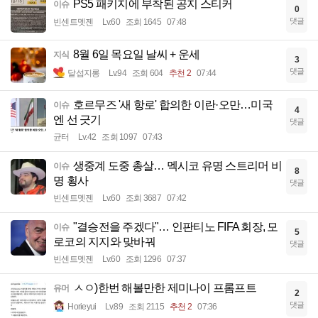
PS5 패키지에 부착된 공지 스티커
이슈
0
댓글
빈센트멧젠
Lv.60
조회 1645
07:48
8월 6일 목요일 날씨 + 운세
지식
3
댓글
달섭지롱
Lv.94
조회 604
추천 2
07:44
호르무즈 '새 항로' 합의한 이란·오만…미국
이슈
4
엔 선 긋기
댓글
균터
Lv.42
조회 1097
07:43
생중계 도중 총살… 멕시코 유명 스트리머 비
이슈
8
명 횡사
댓글
빈센트멧젠
Lv.60
조회 3687
07:42
"결승전을 주겠다"… 인판티노 FIFA 회장, 모
이슈
5
로코의 지지와 맞바꿔
댓글
빈센트멧젠
Lv.60
조회 1296
07:37
ㅅㅇ)한번 해볼만한 제미나이 프롬프트
유머
2
댓글
Horieyui
Lv.89
조회 2115
추천 2
07:36