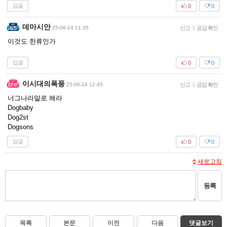
답글
0
0
데마시안
25-06-24 11:35
신고
|
공감 확인
이것도 한류인가
답글
0
0
이시대의폭풍
25-06-24 12:45
신고
|
공감 확인
너그나라말로 해라
Dogbaby
Dog2st
Dogsons
답글
0
0
새로고침
등록
목록
본문
이전
다음
댓글보기