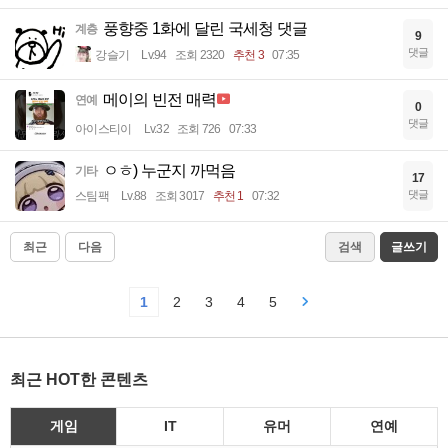
풍향중 1화에 달린 국세청 댓글
계층
9
댓글
강슬기
Lv.94
조회 2320
추천 3
07:35
메이의 빈전 매력
연예
0
댓글
아이스티이
Lv.32
조회 726
07:33
ㅇㅎ) 누군지 까먹음
기타
17
댓글
스팀팩
Lv.88
조회 3017
추천 1
07:32
최근
다음
검색
글쓰기
1
2
3
4
5
최근 HOT한 콘텐츠
게임
IT
유머
연예