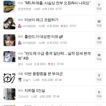
"MS AI 매출, 사실상 전부 오픈AI서 나와요"
이슈
2
댓글
빈센트멧젠
Lv.60
조회 1709
07:57
이브이 레고 조립하기
유머
10
댓글
파아랑망토
Lv.68
조회 1818
추천 1
07:57
홀란드가 대성한 이유.gif
유머
10
댓글
파아랑망토
Lv.68
조회 2351
07:53
"반도체 수급 충격 일단락…실적 장세 본격
이슈
10
화"-KB
댓글
균터
Lv.42
조회 1951
추천 1
07:49
이번 풍향중을 본 부여군
계층
3
댓글
강슬기
Lv.94
조회 2240
07:48
지하철 1인실
유머
5
댓글
고도비만
Lv.91
조회 2100
07:48