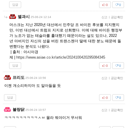
답글
0
0
별과시
25-06-24 12:14
신고
|
공감 확인
머스크는 지난 2020년 대선에서 민주당 조 바이든 후보를 지지했지
만, 이번 대선에서 트럼프 지지로 선회했다. 이에 대해 바이든 행정부
가 노조가 없는 테슬라를 홀대했기 때문이라는 설도 있으나, 2022
년 아버지인 자신의 성을 버린 트랜스젠더 딸에 대한 분노 때문에 돌
변했다는 분석도 나왔다.
| 출처 : 아시아경
제 |
https://www.asiae.co.kr/article/2024100420295084345
답글
0
0
프리도
25-06-24 10:56
신고
|
공감 확인
이젠 개소리하지마 도 알아들을 듯
답글
0
0
불량닭
25-06-24 10:57
신고
|
공감 확인
ㅋㅋㅋㅋㅋㅋㅋㅋㅋㅅㅂ 몰라 뭐야이거 무서워