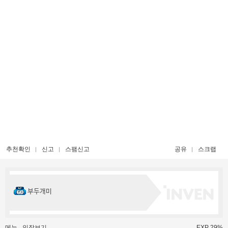
추천확인
신고
스팸신고
공유
스크랩
부두개미
메뉴
인장보기
EXP 29%