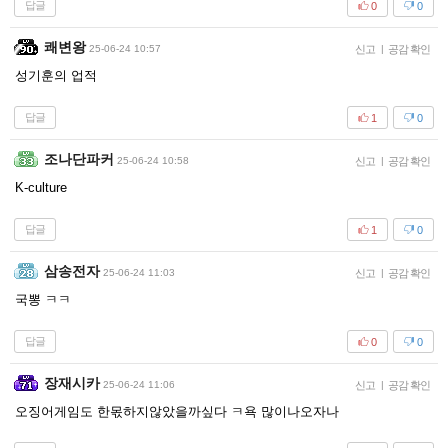
답글
0
0
쾌변왕
25-06-24 10:57
신고
|
공감 확인
성기훈의 업적
답글
1
0
조나단파커
25-06-24 10:58
신고
|
공감 확인
K-culture
답글
1
0
삼송전자
25-06-24 11:03
신고
|
공감 확인
국뽕 ㅋㅋ
답글
0
0
장재시카
25-06-24 11:06
신고
|
공감 확인
오징어게임도 한몫하지않았을까싶다 ㅋ욕 많이나오자나