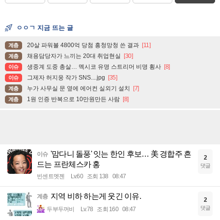
ㅇㅇㄱ 지금 뜨는 글
20살 파워볼 4800억 당첨 흥청망청 쓴 결과
[11]
계층
채용담당자가 느끼는 20대 취업현실
[30]
계층
생중계 도중 총살… 멕시코 유명 스트리머 비명 횡사
[8]
이슈
그제자 허지웅 작가 SNS....jpg
[35]
이슈
누가 사무실 문 옆에 에어컨 실외기 설치
[7]
계층
1원 인증 반복으로 10만원만든 사람
[8]
계층
'맘다니 돌풍' 잇는 한인 후보… 美 경합주 흔
이슈
2
드는 프란체스카 홍
댓글
빈센트멧젠
Lv.60
조회 138
08:47
지역 비하 하는게 웃긴 이유.
계층
2
댓글
두부두꺼비
Lv.78
조회 160
08:47