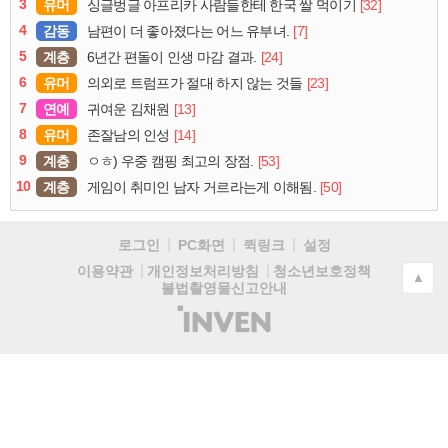
3
유머
[32]
싱글벙글 아프리카 사람들한테 한국 쌀 먹이기
4
감동
[7]
남편이 더 좋아졌다는 어느 유부녀.
5
계층
[24]
6년간 편돌이 인생 마감 결과.
6
유머
[23]
의외로 트럼프가 절대 하지 않는 것들
7
연예
[13]
귀여운 김채원
8
유머
[14]
존잘남의 인성
9
계층
[53]
ㅇㅎ) 우중 캠핑 최고의 장점.
10
계층
[50]
게임이 취미인 남자 거르라는게 이해됨.
로그인
PC화면
퀵링크
설정
청소년보호정책
이용약관
개인정보처리방침
▲
불법촬영물신고안내
(주)
인
벤