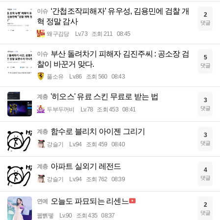
‘간첩조작피해자’ 유우성, 김용민에 검찰 개
이슈
2
혁 정말 감사
댓글
왜구김당
Lv.73
조회 211
08:45
부산 돌려차기 피해자 김진주씨 : 공소장 검
이슈
5
찰이 바꾼거 맞다.
댓글
풀소유
Lv.86
조회 560
08:43
'히오스' 유료 스킨 무료로 받는 법
계층
3
댓글
두부두꺼비
Lv.78
조회 453
08:41
함수로 블리치 아이젠 그리기
계층
3
댓글
강슬기
Lv.94
조회 459
08:40
아파트 실외기 레전드
계층
4
댓글
강슬기
Lv.94
조회 762
08:39
오늘도 파묘되는 리센느
연예
2
댓글
꿻뻵뗗
Lv.90
조회 435
08:37