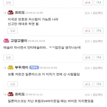
답글
0
0
프리도
25-06-24 10:58
신고
|
공감 확인
미국은 번호판 커스텀이 가능한 나라
신고만 제대로 하면 됨
답글
1
0
고양고앵이
25-06-24 10:54
신고
|
공감 확인
테슬라 차사면서 안티테슬라라.. ㅋㅋ업진살 생각나는데
답글
0
0
부두개미
25-06-24 10:56
신고
|
공감 확인
보통 저런건 일론머스크 가 미치기 전에 산 사람들임
답글
1
0
프리도
25-06-24 11:11
신고
|
공감 확인
일론머스크는 지난 트럼프vs바이든일 때는 바이든 지지했었음