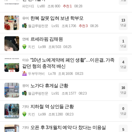
파인더1
Lv.80
조회 800
추천 1
08:28
한복 잘못 입혀 보낸 학부모
유머
13
댓글
월급루팡전문
Lv.91
조회 1706
추천 3
08:26
르세라핌 김채원
연예
1
댓글
치킨
Lv.99
조회 503
08:25
“10년 노예계약에 폐인 생활”…이은결, 가족
이슈
4
같던 형의 충격적 배신
댓글
두부두꺼비
Lv.78
조회 1606
08:23
노가다 휴게실 근황
유머
16
댓글
월급루팡전문
Lv.91
조회 1577
08:23
지하철 역 상인들 근황
기타
0
댓글
치킨
Lv.99
조회 1280
08:23
오픈 후 3개월치 예약 다 찼다는 미용실
기타
5