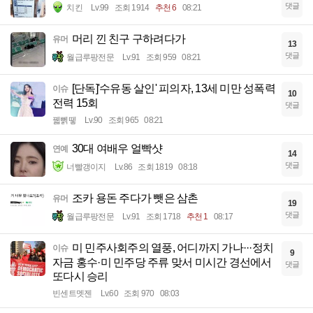
댓글
치킨
Lv.99
조회 1914
추천 6
08:21
머리 낀 친구 구하려다가
유머
13
댓글
월급루팡전문
Lv.91
조회 959
08:21
[단독]'수유동 살인' 피의자, 13세 미만 성폭력
이슈
10
전력 15회
댓글
꿻뻵뗗
Lv.90
조회 965
08:21
30대 여배우 얼빡샷
연예
14
댓글
너빨갱이지
Lv.86
조회 1819
08:18
조카 용돈 주다가 뺏은 삼촌
유머
19
댓글
월급루팡전문
Lv.91
조회 1718
추천 1
08:17
미 민주사회주의 열풍, 어디까지 가나···정치
이슈
9
자금 홍수·미 민주당 주류 맞서 미시간 경선에서
댓글
또다시 승리
빈센트멧젠
Lv.60
조회 970
08:03