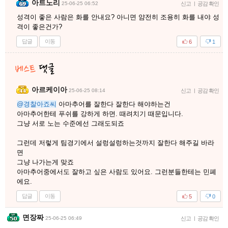
아트노리
25-06-25 06:52
신고
|
공감 확인
성격이 좋은 사람은 화를 안내요? 아니면 얌전히 조용히 화를 내야 성
격이 좋은건가?
답글
이동
6
1
아르케이아
25-06-25 08:14
신고
|
공감 확인
@경찰아죠씨
아마추어를 잘한다 잘한다 해야하는건
아마추어한테 푸쉬를 강하게 하면. 때려치기 때문입니다.
그냥 서로 노는 수준에선 그래도되죠
그런데 저렇게 팀경기에서 설렁설렁하는것까지 잘한다 해주길 바라
면
그냥 나가는게 맞죠
아마추어중에서도 잘하고 싶은 사람도 있어요. 그런분들한테는 민폐
에요.
답글
이동
5
0
면장짜
25-06-25 06:49
신고
|
공감 확인