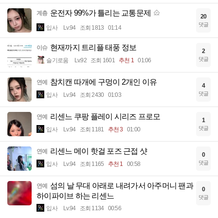
운전자 99%가 틀리는 교통문제
계층
20
댓글
입사
Lv.94
조회 1813
01:14
현재까지 트리플 태풍 정보
이슈
2
댓글
슬기로움
Lv.92
조회 1601
추천 1
01:06
참치캔 따개에 구멍이 2개인 이유
연예
4
댓글
입사
Lv.94
조회 2430
01:03
리센느 쿠팡 플레이 시리즈 프로모
연예
1
댓글
입사
Lv.94
조회 1181
추천 3
01:00
리센느 메이 핫걸 포즈 근접 샷
연예
0
댓글
입사
Lv.94
조회 1165
추천 1
00:58
섬의 날 무대 아래로 내려가서 아주머니 팬과
연예
0
하이파이브 하는 리센느
댓글
입사
Lv.94
조회 1134
00:56