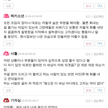
답글
1
0
럭키소년
25-06-25 08:00
신고
|
공감 확인
모든 모임의 장이나 대표는 저렇게 싫은 부분을 해야함.. 물론 화내는
걸 즐기는 타입이 있는데 그런얘들은 쓰레기고 보통은 저렇게 화를 내던
지 꼼꼼하게 잘못된걸 지적해서 잘하겠다는 고치겠다는 행동이나 말
을 듣던지.. 현시점보단 나은 모습으로 만들려면 어쩔수 없음
답글
0
0
사혈
25-06-25 08:15
신고
|
공감 확인
저런 상황이나 부분들이 있어야 심적으로 성장 할수 있다고 봄
다 자기 입맛 되로만 할려면 이 세상이 어찌 되겟음? 걍 개판 개판 되는거
임
저걸 받아 드리고 더 할려고 하는 사람이 있는 반면 아잇18 왜 화를 내
고 꼰대질이야
하는 사람은 글러 처 먹은거 "병신은 이 세상 어디에도 고치는 약이 없다"
답글
0
0
기자심
25-06-25 08:17
신고
|
공감 확인
안정환 : 굳이 내가 나설 필요가 없었다.