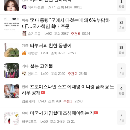
1
댓글
어쩌다한번
Lv.77
조회 1434
00:31
李 대통령 "군에서 다쳤는데 왜 6% 부담하
이슈
22
나"…국가책임 확대 주문
댓글
슬기로움
Lv.92
조회 2087
추천 6
00:24
타부서의 친한 동생이
계층
38
댓글
쾌변왕
Lv.91
조회 3722
23:53
철봉 고인물
기타
2
댓글
언데드
Lv.90
조회 2160
추천 2
23:48
프로미스나인 스프 이채영 이나경 플러팅 노
연예
0
하우 공개
댓글
입술돼지
Lv.43
조회 769
추천 1
23:43
미국서 게임할때 조심해야하는거
유머
2
댓글
하루5프로
Lv.50
조회 2489
23:21