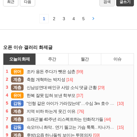
최근
다음
검색
글쓰기
1
2
3
4
5
오픈 이슈 갤러리 화제글
오늘의 화제
주간
월간
이슈
1
유머
[99]
조카 용돈 주다가 뺏은 삼촌
2
계층
[16]
축협 개혁하는 박지성
3
계층
[29]
신남성연대 배인규 사망 소식 댓글 근황
4
유머
[37]
한복 잘못 입혀 보낸 학부모
5
감동
[10]
“인형 같은 아이가 가라앉는데”…수심 3m 호수 뛰어든 60대 의인
6
계층
[76]
지역 비하 하는게 웃긴 이유.
7
계층
[44]
드래곤볼 40주년 리스펙트하는 만화작가들
8
감동
[15]
슥오더니 촤악.. 연기 뚫고는 가슴 툭툭.. 지나가던 아재의 정체
9
계층
[59]
후방)요즘 하나둘씩 보이는 투명의자