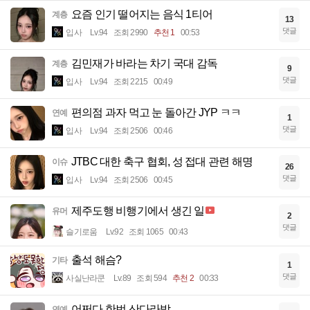
요즘 인기 떨어지는 음식 1티어
계층
13
댓글
입사
Lv.94
조회 2990
추천 1
00:53
김민재가 바라는 차기 국대 감독
계층
9
댓글
입사
Lv.94
조회 2215
00:49
편의점 과자 먹고 눈 돌아간 JYP ㅋㅋ
연예
1
댓글
입사
Lv.94
조회 2506
00:46
JTBC 대한 축구 협회, 성 접대 관련 해명
이슈
26
댓글
입사
Lv.94
조회 2506
00:45
제주도행 비행기에서 생긴 일
유머
2
댓글
슬기로움
Lv.92
조회 1065
00:43
출석 해슴?
기타
1
댓글
사실난라쿤
Lv.89
조회 594
추천 2
00:33
어쩌다 한번 산다라박
연예