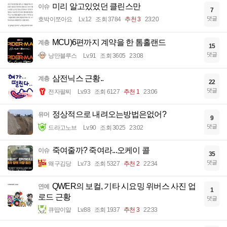
미리 알고있었던 클린스만
이슈
7
댓글
호박이쪼아요
Lv.12
조회 3784
추천 3
23:20
MCU)6편까지 계약을 한 톰홀랜드
계층
15
댓글
낭만블루스
Lv.91
조회 3605
23:08
삼전닉스 근황..
계층
22
댓글
전자팔찌
Lv.93
조회 6127
추천 1
23:06
정상적으로 내려오는방법은없어?
유머
9
댓글
드라고노브
Lv.90
조회 3025
23:02
죽여줄까? 죽여라...오케이 콜
이슈
35
댓글
왜구김당
Lv.73
조회 5327
추천 2
22:34
QWER의 보컬, 기타 시요밍 위버스 사진 업
연예
1
로드 근황
댓글
큐땁이알
Lv.88
조회 1937
추천 3
22:33