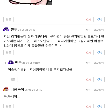
답글
0
0
쩐두
25-06-25 06:49
신고
|
공감 확인
저날 경기봤는데 진짜 대충대충.. 우리편이 공을 뺏기던말던 도로가서 뺏
어오려는 의지도없고 패스도안맞고 ㅋ 피디가원하던 그림이라면 어쩔수
없는데 뭉찬도 이제 못볼만한 수준이구나
답글
0
0
쩐두
25-06-25 06:50
신고
|
공감 확인
어슬렁어슬렁 ..저상황이면 나도 빡치겠다싶음
답글
0
0
냐옹둥이
25-06-25 06:49
신고
|
공감 확인
무,무서워...
답글
0
0