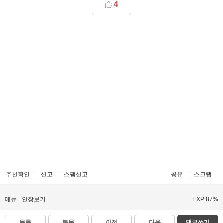
4
추천확인
신고
스팸신고
공유
스크랩
메뉴
인장보기
EXP 87%
목록
본문
이전
다음
댓글쓰기