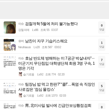
검찰개혁 5월에 처리 불가능했다
이슈
0
댓글
강철의매
Lv.86
조회 55
03:37
남친이 자꾸 기습키스해요
유머
1
댓글
Neuhauus
Lv.20
조회 587
03:02
호남 반도체 방해하는 미 7공군 박살내자”···
이슈
7
미군기지 무단침입 대학생단체 회원 3명 구속, 1
댓글
명은 기각
슬기로움
Lv.92
조회 774
02:20
팀장님 밥 먹고 한판?” “콜!”…폭염 속 직장인
이슈
5
사로잡은 ‘점심 몰캉스’
댓글
슬기로움
Lv.92
조회 1370
02:03
靑, 北미사일 발사에 긴급안보상황점검회
이슈
0