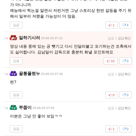
가 아니니까.
예능에서 찍는걸 알면서 저런거면 그냥 스토리상 한번 갈등을 주기 위
해서 일부러 저럤을 가능성이 더 많음.
답글
1
4
일하기시러
25-06-25 07:21
신고
|
공감 확인
영상 내용 중에 있는 공 뺏기고 다시 안달라붙고 포기하는건 조축에서
도 싫어합니다. 김남일이 감독으로 충분히 화낼 포인트에요
답글
10
0
꿀통풀렸누
25-06-25 07:36
신고
|
공감 확인
찐?
답글
0
0
쭈쭙이
25-06-25 07:55
신고
|
공감 확인
이분은 그냥 안 좋아 보임ㅋㅋ
답글
1
0