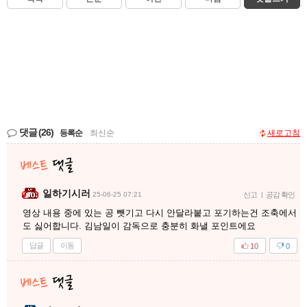
댓글
(26)
등록순
|
최신순
새로고침
일하기시러
25-06-25 07:21
신고
|
공감 확인
영상 내용 중에 있는 공 뺏기고 다시 안달라붙고 포기하는건 조축에서
도 싫어합니다. 김남일이 감독으로 충분히 화낼 포인트에요
답글
이동
10
0