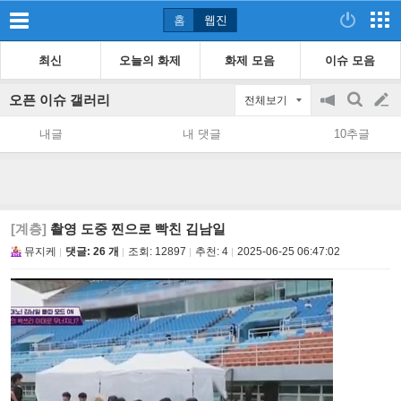
홈
웹진
최신
오늘의 화제
화제 모음
이슈 모음
오픈 이슈 갤러리
전체보기
공
검
글
지
색
내글
내 댓글
10추글
on/off
쓰
기
[계층]
촬영 도중 찐으로 빡친 김남일
뮤지케
댓글: 26 개
조회:
12897
추천:
4
2025-06-25 06:47:02