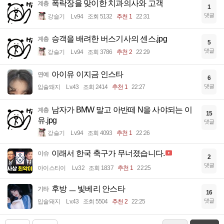
폭락장을 맞이한 치과의사와 고객
계층
1
댓글
강슬기
Lv.94
조회 5132
추천 1
22:31
승객을 배려한 버스기사의 센스.jpg
계층
5
댓글
강슬기
Lv.94
조회 3786
추천 2
22:29
아이유 이지금 인스타
연예
6
댓글
입술돼지
Lv.43
조회 2414
추천 1
22:27
남자가 BMW 말고 아반떼 N을 사야되는 이
계층
15
유.jpg
댓글
강슬기
Lv.94
조회 4093
추천 1
22:26
이래서 한국 축구가 무너졌습니다.
이슈
2
댓글
아이스티이
Lv.32
조회 1837
추천 1
22:25
후방 ㅡ 빛베리 안스타
기타
16
댓글
입술돼지
Lv.43
조회 5504
추천 2
22:25