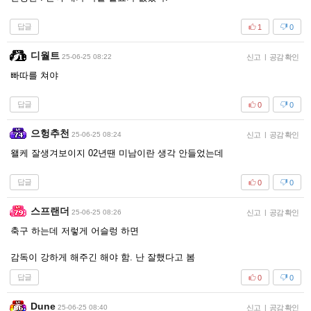
답글
1
0
디월트
25-06-25 08:22
신고
|
공감 확인
빠따를 쳐야
답글
0
0
으헝추천
25-06-25 08:24
신고
|
공감 확인
왤케 잘생겨보이지 02년땐 미남이란 생각 안들었는데
답글
0
0
스프랜더
25-06-25 08:26
신고
|
공감 확인
축구 하는데 저렇게 어슬렁 하면
감독이 강하게 해주긴 해야 함. 난 잘했다고 봄
답글
0
0
Dune
25-06-25 08:40
신고
|
공감 확인