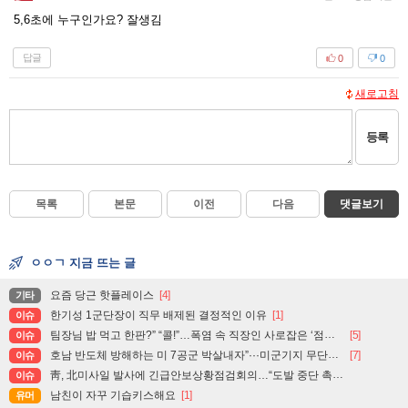
5,6초에 누구인가요? 잘생김
답글
0
0
새로고침
등록
목록
본문
이전
다음
댓글보기
ㅇㅇㄱ 지금 뜨는 글
요즘 당근 핫플레이스
[4]
기타
한기성 1군단장이 직무 배제된 결정적인 이유
[1]
이슈
팀장님 밥 먹고 한판?” “콜!”…폭염 속 직장인 사로잡은 ‘점심 몰캉스’
[5]
이슈
호남 반도체 방해하는 미 7공군 박살내자”···미군기지 무단침입 대학생단체 회원 3명 구속, 1명은 기각
[7]
이슈
靑, 北미사일 발사에 긴급안보상황점검회의…“도발 중단 촉구”
이슈
남친이 자꾸 기습키스해요
[1]
유머