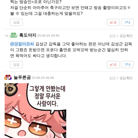
찍는 방송인=프로 아닌가요?
저걸 단순히 아마추어 축구라고만 보면 안돼고 방송 촬영이라고도ㅎ
볼 수 있는데 그걸 대충하는게 맞을까요?
답글
0
0
흑도야지
25-06-25 09:50
신고
|
공감 확인
@경찰아죠씨
김성근 감독을 그닥 좋아하는 편은 아닌데 김성근 감독
이 그랬죠 돈받으면 프로다 출연료 꼬박꼬박 받는순간 열심히 안하
면 욕먹어도 싸다고 생각합니다.
답글
0
0
늘푸른곰
25-06-25 06:49
신고
|
공감 확인