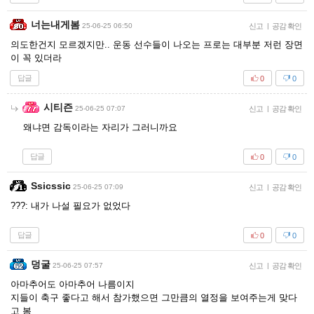
너는내게봄
25-06-25 06:50
신고
|
공감 확인
의도한건지 모르겠지만.. 운동 선수들이 나오는 프로는 대부분 저런 장면
이 꼭 있더라
답글
0
0
시티즌
25-06-25 07:07
신고
|
공감 확인
왜냐면 감독이라는 자리가 그러니까요
답글
0
0
Ssicssic
25-06-25 07:09
신고
|
공감 확인
???: 내가 나설 필요가 없었다
답글
0
0
덩굴
25-06-25 07:57
신고
|
공감 확인
아마추어도 아마추어 나름이지
지들이 축구 좋다고 해서 참가했으면 그만큼의 열정을 보여주는게 맞다
고 봄