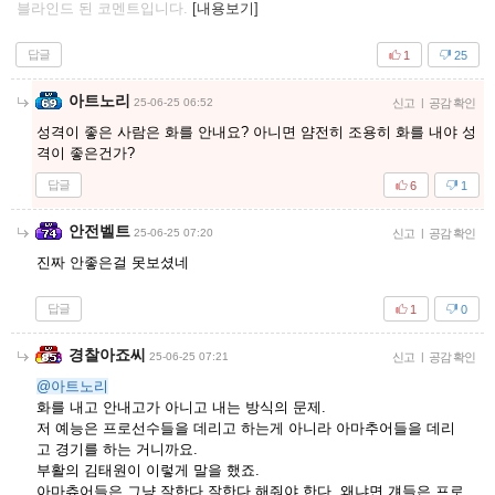
블라인드 된 코멘트입니다.
[내용보기]
답글
1
25
아트노리
25-06-25 06:52
신고
|
공감 확인
성격이 좋은 사람은 화를 안내요? 아니면 얌전히 조용히 화를 내야 성
격이 좋은건가?
답글
6
1
안전벨트
25-06-25 07:20
신고
|
공감 확인
진짜 안좋은걸 못보셨네
답글
1
0
경찰아죠씨
25-06-25 07:21
신고
|
공감 확인
@아트노리
화를 내고 안내고가 아니고 내는 방식의 문제.
저 예능은 프로선수들을 데리고 하는게 아니라 아마추어들을 데리
고 경기를 하는 거니까요.
부활의 김태원이 이렇게 말을 했죠.
아마츄어들은 그냥 잘한다 잘한다 해줘야 한다. 왜냐면 걔들은 프로