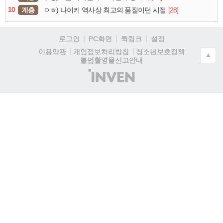
10
계층
[28]
ㅇㅎ) 나이키 역사상 최고의 품질이던 시절
로그인
PC화면
퀵링크
설정
청소년보호정책
이용약관
개인정보처리방침
▲
불법촬영물신고안내
(주)
인
벤