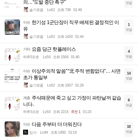
의…“도발 중단 촉구”
댓글
슬기로움
Lv.92
조회 739
01:49
한기성 1군단장이 직무 배제된 결정적인 이
이슈
1
유
댓글
슬기로움
Lv.92
조회 1430
01:44
요즘 당근 핫플레이스
기타
4
댓글
하루5프로
Lv.50
조회 1506
01:40
이상주의적 말씀” “北 주적 변함없다”… 사면
이슈
14
초가 통일부
댓글
슬기로움
Lv.92
조회 1007
01:29
주식때문에 죽고 싶고 가정이 파탄날꺼 같습
계층
6
니다.
댓글
하루5프로
Lv.50
조회 2216
추천 1
01:23
다음 주부터 더 더워진다
이슈
10
댓글
입사
Lv.94
조회 1850
01:16