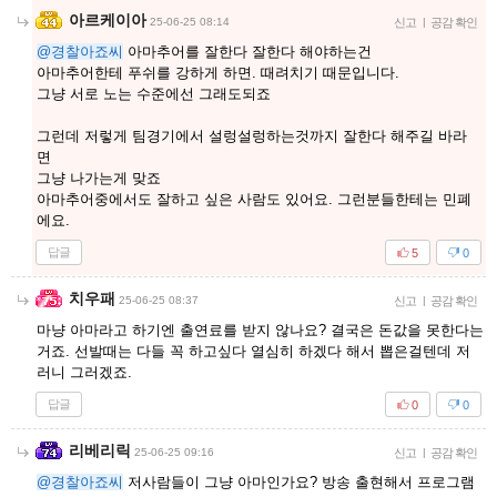
아르케이아
25-06-25 08:14
신고
|
공감 확인
@경찰아죠씨
아마추어를 잘한다 잘한다 해야하는건
아마추어한테 푸쉬를 강하게 하면. 때려치기 때문입니다.
그냥 서로 노는 수준에선 그래도되죠
그런데 저렇게 팀경기에서 설렁설렁하는것까지 잘한다 해주길 바라
면
그냥 나가는게 맞죠
아마추어중에서도 잘하고 싶은 사람도 있어요. 그런분들한테는 민폐
에요.
답글
5
0
치우패
25-06-25 08:37
신고
|
공감 확인
마냥 아마라고 하기엔 출연료를 받지 않나요? 결국은 돈값을 못한다는
거죠. 선발때는 다들 꼭 하고싶다 열심히 하겠다 해서 뽑은걸텐데 저
러니 그러겠죠.
답글
0
0
리베리릭
25-06-25 09:16
신고
|
공감 확인
@경찰아죠씨
저사람들이 그냥 아마인가요? 방송 출현해서 프로그램