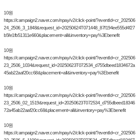
10원
https://campaign2.naver.com/npay/v2/click-point/?eventId=cr_202506
24_2506_3_1848&request_id=20250624T071448_87f194ee555d4f27
b5fe1fb51311e660&placement=all&inventory=pay%3Ebenefit
10원
https://campaign2.naver.com/npay/v2/click-point/?eventId=cr_202506
23_2506_1034&request_id=20250623T072534_d755dbeed1834672a
45ab22aaf20cc68&placement=all&inventory=pay%3Ebenefit
10원
https://campaign2.naver.com/npay/v2/click-point/?eventId=cr_202506
23_2506_02_1519&request_id=20250623T072534_d755dbeed18346
72a45ab22aaf20cc68&placement=all&inventory=pay%3Ebenefit
10원
https://campaign2.naver.com/npay/v2/click-point/?eventId=cr_202506