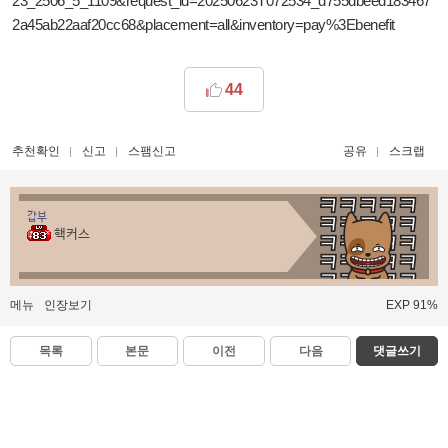
23_2506_5_1109&request_id=20250623T072534_d755dbeed183467
2a45ab22aaf20cc68&placement=all&inventory=pay%3Ebenefit
44
추천확인
신고
스팸신고
공유
스크랩
갑부
핵커스
메뉴
인장보기
EXP 91%
목록
본문
이전
다음
댓글쓰기