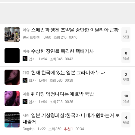
스페인과 솅겐 조약을 중단한 이탈리아 근황
이슈
1
댓글
빈센트멧젠
Lv.60
조회 240
00:46
수상한 장면을 목격한 택배기사
이슈
0
댓글
입사
Lv.94
조회 346
00:43
현재 한국에 있는 일본 그라비아 누나
계층
2
댓글
입사
Lv.94
조회 586
00:39
웨이팅 엄청나다는 애호박 국밥
계층
10
댓글
입사
Lv.94
조회 713
00:36
일본 기상청피셜 :한국아 니네가 원하는거 보
사진
4
내줄게
댓글
Dogdrip
Lv.22
조회 850
추천 1
00:34