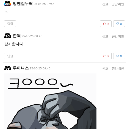
잉벤검무딱
25-06-25 07:56
신고
|
공감 확인
ㄳ
답글
0
0
존윅
25-06-25 08:26
신고
|
공감 확인
감사합니다
답글
0
0
루아나스
25-06-25 09:40
신고
|
공감 확인