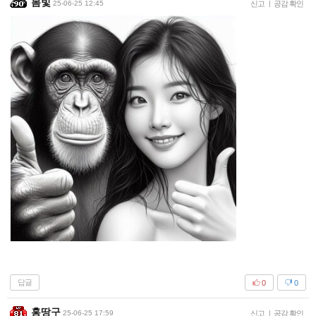
봄빛
25-06-25 12:45
신고
|
공감 확인
답글
0
0
홍땅구
25-06-25 17:59
신고
|
공감 확인