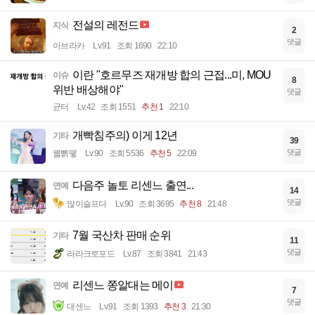
전설의 레전드
지식
2
댓글
아브라카
Lv.91
조회 1690
22:10
이란 "호르무즈 재개방 합의 근접...미, MOU
이슈
8
위반 배상해야"
댓글
균터
Lv.42
조회 1551
추천 1
22:10
개빡침주의) 이게 12년
기타
39
댓글
꿻뻵뗗
Lv.90
조회 5536
추천 5
22:09
다음주 놀토 리센느 출연...
연예
14
댓글
많이슬프다
Lv.90
조회 3695
추천 8
21:48
7월 국산차 판매 순위
기타
11
댓글
라라크로포드
Lv.87
조회 3841
21:43
리센느 쫑알대는 메이
연예
7
댓글
대센느
Lv.91
조회 1393
추천 3
21:30