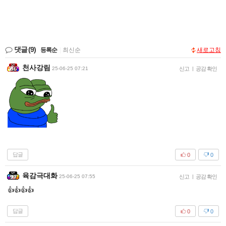
댓글
(9)
등록순
|
최신순
새로고침
천사강림
25-06-25 07:21
신고
|
공감 확인
답글
0
0
육감극대화
25-06-25 07:55
신고
|
공감 확인
👍👍👍👍
답글
0
0