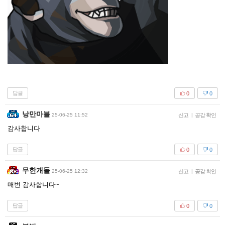
답글
0
0
낭만마블
25-06-25 11:52
신고
|
공감 확인
감사합니다
답글
0
0
무한개돌
25-06-25 12:32
신고
|
공감 확인
매번 감사합니다~
답글
0
0