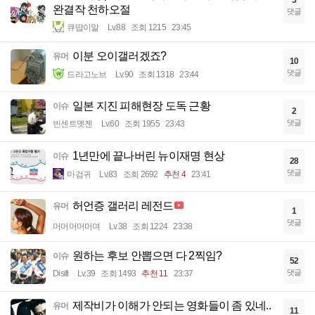
5
완결작 천하오절
댓글
큐땁이알
Lv.88
조회 1215
23:45
이분 오이갤러겠죠?
유머
10
댓글
드라고노브
Lv.90
조회 1318
23:44
일본 지진 피해현장 도독 근황
이슈
2
댓글
빈센트멧젠
Lv.60
조회 1955
23:43
1년만에 끝나버린 뉴이재명 현상
이슈
28
댓글
마검귀
Lv.83
조회 2692
추천 4
23:41
허언증 갤러리 레전드
유머
1
댓글
머머머머머며
Lv.38
조회 1224
23:38
원하는 후보 안뽑으면 다 2찍임?
이슈
52
댓글
Disifi
Lv.39
조회 1493
추천 11
23:37
제작비가 이해가 안되는 영화들이 좀 있네..
유머
11