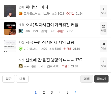
워터밤 _ 예나
연예
6
댓글
돌체콜드부르
Lv.79
조회 3013
추천 1
21:24
ㅇㅎ) 막차시간이 가까워진 커플
계층
20
댓글
Earth
Lv.96
조회 10770
추천 1
21:21
지금 북한 삼지연시 지역 날씨
사진
31
댓글
아인하샤드
Lv.70
조회 5107
추천 5
21:19
산소에 간 울집 댕댕이 ㄷㄷㄷ.JPG
사진
4
댓글
Inven서현
Lv.81
조회 4805
추천 5
21:18
최근
다음
검색
글쓰기
1
2
3
4
5