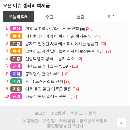
오픈 이슈 갤러리 화제글
오늘의 화제
주간
월간
이슈
1
연예
[26]
현역 최고령 배우라는 신구 근황.jpg
2
유머
[25]
외향형 딸래미와 비행기 타면 생기는 일.
3
계층
[20]
공자도 말했던 사회에서 피해야하는 상급자
4
유머
[17]
고백하고 차인 딸이 불평하자 바로잡는 어머님
5
계층
[20]
산업혁명때 영국 노동자 숙소
6
연예
[11]
리센느 프리티걸 음중 1위~
7
지식
[10]
중력댐의 건축해부도
8
게임
[29]
ㅎㅂ) 드래곤소드 근황
9
계층
[24]
태풍 돌핀 말고 이주은 돌핀
10
연예
[14]
다음주 놀토 리센느 출연...
로그인
PC화면
퀵링크
설정
청소년보호정책
이용약관
개인정보처리방침
▲
불법촬영물신고안내