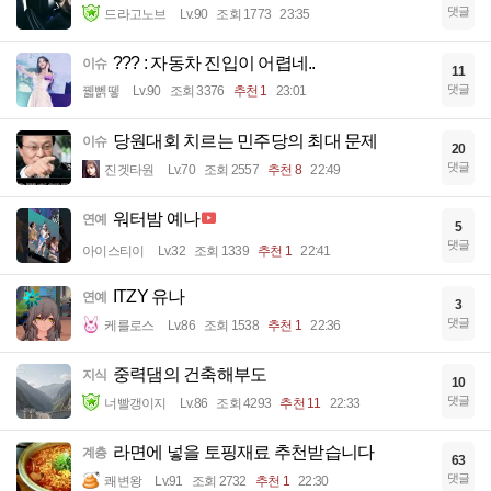
댓글
드라고노브
Lv.90
조회 1773
23:35
??? : 자동차 진입이 어렵네..
이슈
11
댓글
꿻뻵뗗
Lv.90
조회 3376
추천 1
23:01
당원대회 치르는 민주당의 최대 문제
이슈
20
댓글
진겟타원
Lv.70
조회 2557
추천 8
22:49
워터밤 예나
연예
5
댓글
아이스티이
Lv.32
조회 1339
추천 1
22:41
ITZY 유나
연예
3
댓글
케를로스
Lv.86
조회 1538
추천 1
22:36
중력댐의 건축해부도
지식
10
댓글
너빨갱이지
Lv.86
조회 4293
추천 11
22:33
라면에 넣을 토핑재료 추천받습니다
계층
63
댓글
쾌변왕
Lv.91
조회 2732
추천 1
22:30