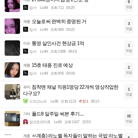
0
댓글
입사
Lv.94
조회 711
00:25
오늘로써 완벽히 증명된 거
계층
3
댓글
입사
Lv.94
조회 965
00:22
통영 살인사건 현상금 1억
이슈
3
댓글
입사
Lv.94
조회 1009
00:19
15호 태풍 진로 예상
계층
2
댓글
입사
Lv.94
조회 855
00:18
침착맨 채널 직원1명당 22개씩 영상작업한
유머
1
다구요?
댓글
드라고노브
Lv.90
조회 1123
추천 1
00:15
폴드8 일주일 써본 후기....
기타
15
댓글
암꼬또모타쥬
Lv.60
조회 2427
23:55
ㅆ계층) 라노벨 독자들이 말하는 국밥 라노벨
계층