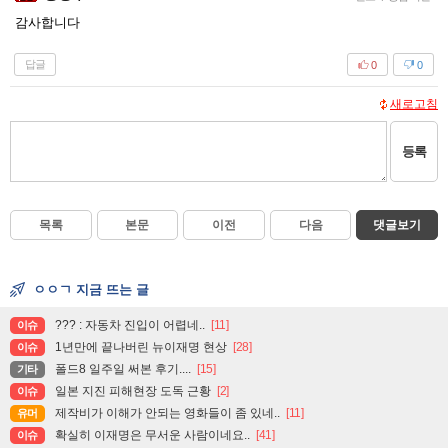
감사합니다
답글
0
0
새로고침
등록
목록
본문
이전
다음
댓글보기
ㅇㅇㄱ 지금 뜨는 글
??? : 자동차 진입이 어렵네..
[11]
이슈
1년만에 끝나버린 뉴이재명 현상
[28]
이슈
폴드8 일주일 써본 후기....
[15]
기타
일본 지진 피해현장 도독 근황
[2]
이슈
제작비가 이해가 안되는 영화들이 좀 있네..
[11]
유머
확실히 이재명은 무서운 사람이네요..
[41]
이슈