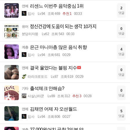
리센느 이번주 음악중심 1위
연예
2
댓글
입사
Lv.94
조회 469
추천 1
00:33
정신건강에 도움이 되는 생각 10가지
유머
0
댓글
분당리자몽
Lv.62
조회 543
00:33
은근 마니아층 많은 음식 취향
계층
4
댓글
입사
Lv.94
조회 681
00:29
결국 울었다는 블핑 지수
연예
0
댓글
라라크로포드
Lv.87
조회 619
00:29
출석체크 안해슴?
기타
0
댓글
사실난라쿤
Lv.89
조회 312
추천 3
00:28
김채연 어제 자 오션월드
연예
5
댓글
입사
Lv.94
조회 806
00:27
27,000원어치 곱창 2인분 양
계층