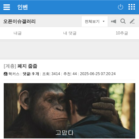
인벤
오픈이슈갤러리
전체보기
공
검
글
지
색
내글
내 댓글
10추글
on/off
쓰
기
[계층]
폐지 줍줍
핵커스
댓글: 9 개
조회:
3414
추천:
44
2025-06-25 07:20:24