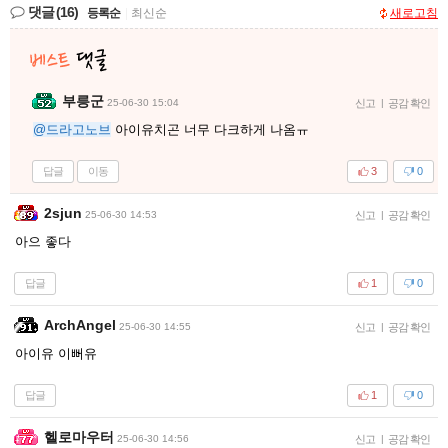
댓글
(16)
등록순
|
최신순
새로고침
부릉군
25-06-30 15:04
신고
|
공감 확인
@드라고노브
아이유치곤 너무 다크하게 나옴ㅠ
답글
이동
3
0
2sjun
25-06-30 14:53
신고
|
공감 확인
아으 좋다
답글
1
0
ArchAngel
25-06-30 14:55
신고
|
공감 확인
아이유 이뻐유
답글
1
0
헬로마우터
25-06-30 14:56
신고
|
공감 확인