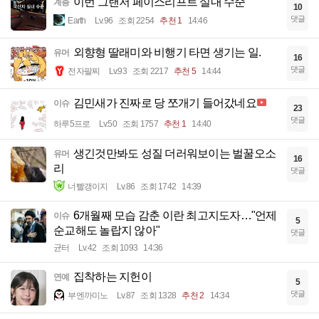
이번 그랜저 페이스리프트 실내 수준
계층
10
댓글
Earth
Lv.96
조회 2254
추천 1
14:46
외향형 딸래미와 비행기 타면 생기는 일.
유머
16
댓글
전자팔찌
Lv.93
조회 2217
추천 5
14:44
김민새가 진짜로 당 쪼개기 들어갔네요
이슈
23
댓글
하루5프로
Lv.50
조회 1757
추천 1
14:40
생긴것만봐도 성질 더러워보이는 벌꿀오소
유머
16
리
댓글
너빨갱이지
Lv.86
조회 1742
14:39
6개월째 모습 감춘 이란 최고지도자…"언제
이슈
5
순교해도 놀랍지 않아"
댓글
균터
Lv.42
조회 1093
14:36
집착하는 지헌이
연예
5
댓글
부엔까미노
Lv.87
조회 1328
추천 2
14:34