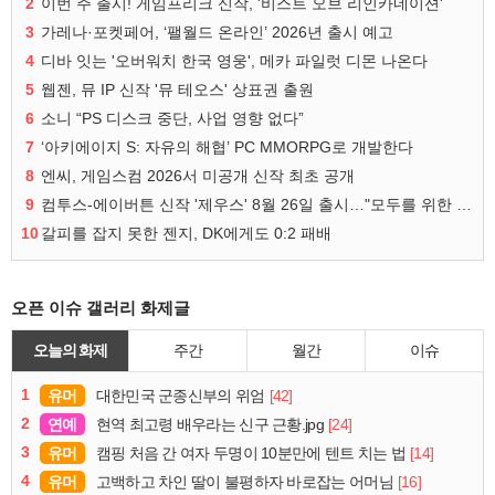
2
이번 주 출시! 게임프리크 신작, '비스트 오브 리인카네이션'
3
가레나·포켓페어, ‘팰월드 온라인’ 2026년 출시 예고
4
디바 잇는 '오버워치 한국 영웅', 메카 파일럿 디몬 나온다
5
웹젠, 뮤 IP 신작 '뮤 테오스' 상표권 출원
6
소니 “PS 디스크 중단, 사업 영향 없다”
7
‘아키에이지 S: 자유의 해협’ PC MMORPG로 개발한다
8
엔씨, 게임스컴 2026서 미공개 신작 최초 공개
9
컴투스-에이버튼 신작 '제우스' 8월 26일 출시…"모두를 위한 경쟁"
10
갈피를 잡지 못한 젠지, DK에게도 0:2 패배
오픈 이슈 갤러리 화제글
오늘의 화제
주간
월간
이슈
1
유머
[42]
대한민국 군종신부의 위엄
2
연예
[24]
현역 최고령 배우라는 신구 근황.jpg
3
유머
[14]
캠핑 처음 간 여자 두명이 10분만에 텐트 치는 법
4
유머
[16]
고백하고 차인 딸이 불평하자 바로잡는 어머님