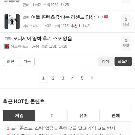
균터
Lv.42
조회 1060
14:25
여돌 콘텐츠 맞냐는 리센느 영상ㅋㅋ
연예
1
댓글
아이스티이
Lv.32
조회 1175
추천 1
14:21
오디세이 영화 후기 스포 없음
기타
1
댓글
아브락사스
Lv.44
조회 1281
14:20
최근
다음
검색
글쓰기
1
2
3
4
5
최근 HOT한 콘텐츠
게임
IT
유머
연예
1
드래곤소드, 스팀 '압긍'…축하 댓글 달고 게임 코드 받자!