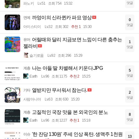
댓글
파노키
Lv.51
조회 754
15:32
까엉이의 신라퀸카 파묘 영상
연예
0
댓글
아이스티이
Lv.32
조회 302
추천 1
15:30
어릴때와 달리 지금보면 느낌이 다른 춤추는
유머
1
젤라비
댓글
슬기로움
Lv.92
조회 296
15:29
나는 아들 딸 차별해서 키운다.JPG
계층
5
댓글
Earth
Lv.96
조회 1175
추천 2
15:25
열받지만 무서워서 참는다.
기타
2
댓글
사람아니야
Lv.63
조회 630
15:20
고질적인 국장 맛을 본 외국인의 분노
계층
8
댓글
Earth
Lv.96
조회 1227
추천 1
15:18
'한 잔당 130원' 주세 인상 폭탄. 생맥주 1천원
이슈
13