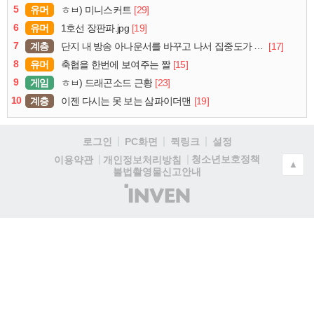
5
유머
[29]
ㅎㅂ) 미니스커트
6
유머
[19]
1호선 장판파.jpg
7
계층
[17]
단지 내 방송 아나운서를 바꾸고 나서 집중도가 확 올라갔다는 한 아파트의 안내방송
8
유머
[15]
축협을 한번에 보여주는 짤
9
게임
[23]
ㅎㅂ) 드래곤소드 근황
10
계층
[19]
이젠 다시는 못 보는 삼파이더맨
로그인
PC화면
퀵링크
설정
청소년보호정책
이용약관
개인정보처리방침
▲
불법촬영물신고안내
(주)
인
벤