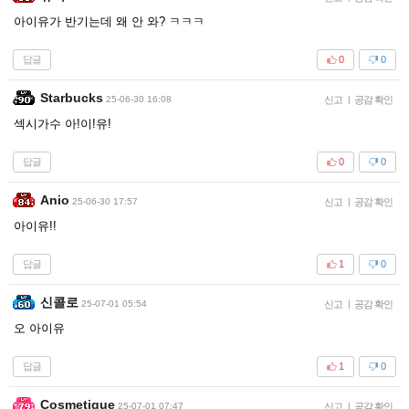
아이유가 반기는데 왜 안 와? ㅋㅋㅋ
답글
0
0
Starbucks
25-06-30 16:08
신고
|
공감 확인
섹시가수 아!이!유!
답글
0
0
Anio
25-06-30 17:57
신고
|
공감 확인
아이유!!
답글
1
0
신콜로
25-07-01 05:54
신고
|
공감 확인
오 아이유
답글
1
0
Cosmetique
25-07-01 07:47
신고
|
공감 확인