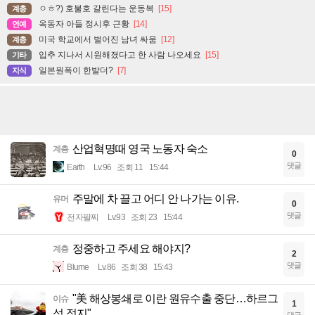
ㅇㅎ?) 호불호 갈린다는 운동복
[15]
계층
옥동자 아들 정시후 근황
[14]
연예
미국 학교에서 벌어진 남녀 싸움
[12]
계층
입추 지나서 시원해졌다고 한 사람 나오세요
[15]
기타
일본원폭이 한발더?
[7]
지식
산업혁명때 영국 노동자 숙소
계층
0
댓글
Earth
Lv.96
조회 11
15:44
주말에 차 끌고 어디 안 나가는 이유.
유머
0
댓글
전자팔찌
Lv.93
조회 23
15:44
정중하고 주세요 해야지?
계층
2
댓글
Blume
Lv.86
조회 38
15:43
"美 해상봉쇄로 이란 원유수출 중단…하르그
이슈
1
섬 정지"
댓글