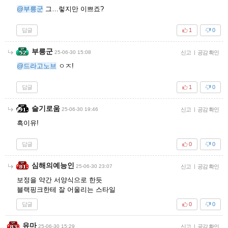
@부릉군
그…렇지만 이쁘죠?
답글
1
0
부릉군
25-06-30 15:08
신고
|
공감 확인
@드라고노브
ㅇㅈ!
답글
1
0
슬기로움
25-06-30 19:46
신고
|
공감 확인
흑이유!
답글
0
0
심해의예능인
25-06-30 23:07
신고
|
공감 확인
보정을 약간 서양식으로 한듯
블랙핑크한테 잘 어울리는 스타일
답글
0
0
유마
25-06-30 15:29
신고
|
공감 확인