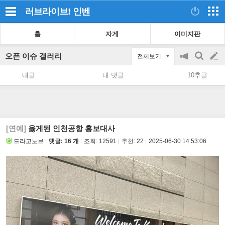
러브라이브!
인벤
홈
자게
이미지판
오픈 이슈 갤러리
전체보기
공
검
글
지
색
내글
내 댓글
10추글
on/off
쓰
기
[연예]
옳게된 인천공항 홍보대사
드라고노브
댓글: 16 개
조회:
12591
추천:
22
2025-06-30 14:53:06