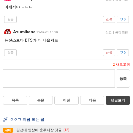
이제서야 ㄷㄷㄷ
답글
0
0
Asumikana
25-07-01 10:59
신고
|
공감 확인
뉴진스보다 BTS가 더 나을지도
답글
0
0
새로고침
등록
목록
본문
이전
다음
댓글보기
ㅇㅇㄱ 지금 뜨는 글
김선태 영상에 충주시장 댓글
[13]
유머