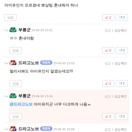
아이유인지 모르겠네 뽀샾팀 혼내줘야 하나
답글
2
0
부릉군
25-06-30 15:01
신고
|
공감 확인
ㄹㅇ 혼내야함
답글
0
0
드라고노브
25-06-30 15:03
신고
|
공감 확인
멀리서봐도 아이유인지 알겠는데요!!!
답글
1
2
부릉군
25-06-30 15:04
신고
|
공감 확인
@드라고노브
아이유치곤 너무 다크하게 나옴ㅠ
답글
3
0
드라고노브
25-06-30 15:06
신고
|
공감 확인