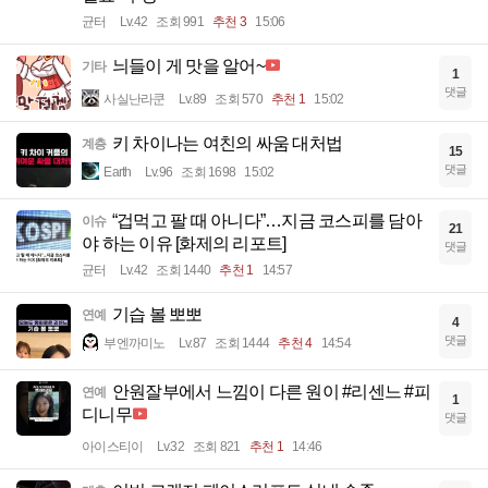
균터
Lv.42
조회 991
추천 3
15:06
늬들이 게 맛을 알어~
기타
1
댓글
사실난라쿤
Lv.89
조회 570
추천 1
15:02
키 차이나는 여친의 싸움 대처법
계층
15
댓글
Earth
Lv.96
조회 1698
15:02
“겁먹고 팔 때 아니다”…지금 코스피를 담아
이슈
21
야 하는 이유 [화제의 리포트]
댓글
균터
Lv.42
조회 1440
추천 1
14:57
기습 볼 뽀뽀
연예
4
댓글
부엔까미노
Lv.87
조회 1444
추천 4
14:54
안원잘부에서 느낌이 다른 원이 #리센느 #피
연예
1
디니무
댓글
아이스티이
Lv.32
조회 821
추천 1
14:46