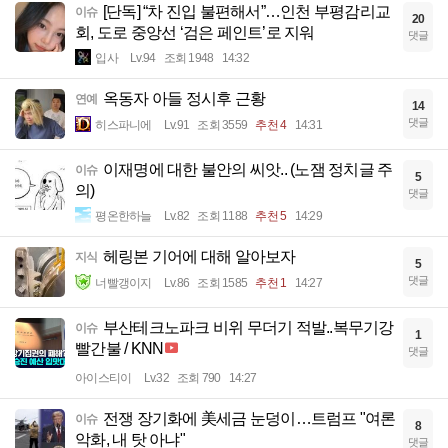
[단독] “차 진입 불편해서”…인천 부평감리교
이슈
20
회, 도로 중앙선 ‘검은 페인트’로 지워
댓글
입사
Lv.94
조회 1948
14:32
옥동자 아들 정시후 근황
연예
14
댓글
히스파니에
Lv.91
조회 3559
추천 4
14:31
이재명에 대한 불안의 씨앗.. (노잼 정치글 주
이슈
5
의)
댓글
평온한하늘
Lv.82
조회 1188
추천 5
14:29
헤링본 기어에 대해 알아보자
지식
5
댓글
너빨갱이지
Lv.86
조회 1585
추천 1
14:27
부산테크노파크 비위 무더기 적발..복무기강
이슈
1
빨간불 / KNN
댓글
아이스티이
Lv.32
조회 790
14:27
전쟁 장기화에 美세금 눈덩이…트럼프 "여론
이슈
8
악화, 내 탓 아냐"
댓글