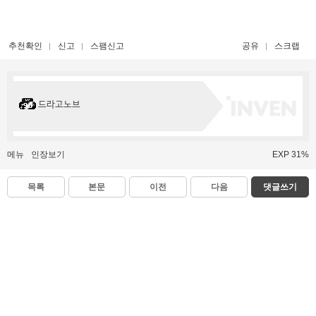
추천확인
신고
스팸신고
공유
스크랩
드라고노브
메뉴
인장보기
EXP 31%
목록
본문
이전
다음
댓글쓰기