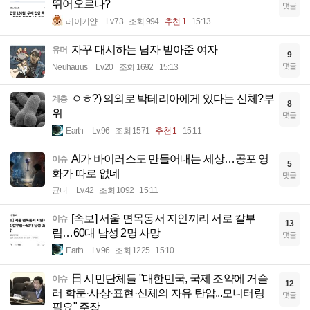
뛰어오르나?
댓글
레이키얀
Lv.73
조회 994
추천 1
15:13
자꾸 대시하는 남자 받아준 여자
유머
9
댓글
Neuhauus
Lv.20
조회 1692
15:13
ㅇㅎ?) 의외로 박테리아에게 있다는 신체?부
계층
8
위
댓글
Earth
Lv.96
조회 1571
추천 1
15:11
AI가 바이러스도 만들어내는 세상…공포 영
이슈
5
화가 따로 없네
댓글
균터
Lv.42
조회 1092
15:11
[속보] 서울 면목동서 지인끼리 서로 칼부
이슈
13
림…60대 남성 2명 사망
댓글
Earth
Lv.96
조회 1225
15:10
日 시민단체들 "대한민국, 국제 조약에 거슬
이슈
12
러 학문·사상·표현·신체의 자유 탄압...모니터링
댓글
필요" 주장