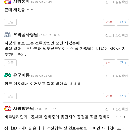
샤랑둥이
25-07-05 14:24
신고
|
공감 확인
근데 재밌음 ㅋㅋ
답글
0
0
오락실사장님
25-07-05 16:09
신고
|
공감 확인
저렇게 짤로 도는 전투장면만 보면 재밌는데
막상 영화는 초반부터 밑도끝도없이 주인공 찬양하는 내용이 많아서 지
루하니 주의.
답글
1
0
윤군이롱
25-07-05 17:08
신고
|
공감 확인
인도 현지에서 이거보고 감동 받아슴. ㅎㅎㅎ
답글
0
0
사랑방손님
25-07-05 19:27
신고
|
공감 확인
바후발리인가.. 전세계 영화중에 좆간지의 정점을 찍은 영화지...ㅋㅋㅋ
생각보다 재미있습니다. 액션영화 잘 안보는편인데 이건 재미있어요 ㅋ