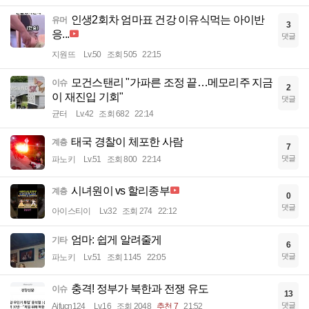
인생2회차 엄마표 건강 이유식먹는 아이반
유머
3
응...
댓글
지원뜨
Lv.50
조회 505
22:15
모건스탠리 "가파른 조정 끝…메모리주 지금
이슈
2
이 재진입 기회"
댓글
균터
Lv.42
조회 682
22:14
태국 경찰이 체포한 사람
계층
7
댓글
파노키
Lv.51
조회 800
22:14
시녀원이 vs 할리종부
계층
0
댓글
아이스티이
Lv.32
조회 274
22:12
엄마: 쉽게 알려줄게
기타
6
댓글
파노키
Lv.51
조회 1145
22:05
충격! 정부가 북한과 전쟁 유도
이슈
13
댓글
Ajfucn124
Lv.16
조회 2048
추천 7
21:52