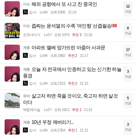
해외 공항에서 또 사고 친 중국인
이슈
12
댓글
입사
Lv.94
조회 2606
21:19
즙짜는 윤석열의 수족 '여인형' 선즙필승!
이슈
8
댓글
조졋네이거
Lv.37
조회 1076
추천 3
21:18
아파트 엘베 망가뜨린 아줌마 사과문
계층
17
댓글
입사
Lv.94
조회 2882
추천 2
21:17
오늘 자 전국에서 인증하고 있는 신기한 하늘
계층
3
풍경
댓글
입사
Lv.94
조회 2523
추천 2
21:15
살고자 하면 죽을 것이오, 죽고자 하면 살것
유머
5
이다
댓글
백합에이슬
Lv.57
조회 1922
추천 1
21:12
10년 우정 깨버리기..
계층
3
댓글
입사
Lv.94
조회 2354
추천 1
21:12