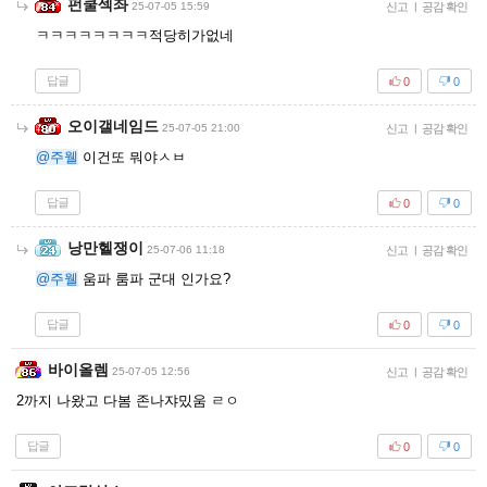
펀쿨섹좌
25-07-05 15:59
신고
|
공감 확인
ㅋㅋㅋㅋㅋㅋㅋㅋ적당히가없네
답글
0
0
오이갤네임드
25-07-05 21:00
신고
|
공감 확인
@주웰
이건또 뭐야ㅅㅂ
답글
0
0
낭만헬쟁이
25-07-06 11:18
신고
|
공감 확인
@주웰
움파 룸파 군대 인가요?
답글
0
0
바이올렘
25-07-05 12:56
신고
|
공감 확인
2까지 나왔고 다봄 존나쟈밌움 ㄹㅇ
답글
0
0