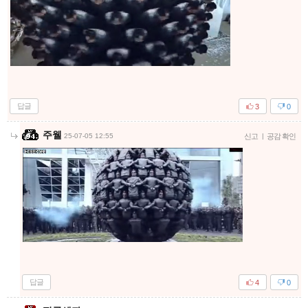
답글
3
0
주웰
25-07-05 12:55
신고
|
공감 확인
답글
4
0