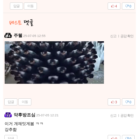
답글
이동
4
0
주웰
25-07-05 12:55
신고
|
공감 확인
답글
이동
3
0
약후방조심
25-07-05 12:21
신고
|
공감 확인
이거 개재밋게봄 ㅋㅋ
강추함
답글
0
0