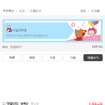
추천확인
신고
스팸신고
공유
스크랩
갑부
사실난라쿤
라쿤과 너구리는 완전히 다른 동물입니다
메뉴
인장보기
EXP 5%
목록
본문
이전
다음
댓글쓰기
댓글
(31)
등록순
|
최신순
새로고침