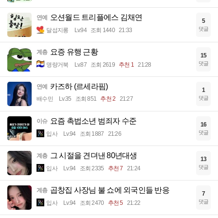
오션월드 트리플에스 김채연
연예
5
댓글
달섭지롱
Lv.94
조회 1440
21:33
요증 유행 근황
계층
15
댓글
명량거북
Lv.87
조회 2619
추천 1
21:28
카즈하 (르세라핌)
연예
1
댓글
배수민
Lv.35
조회 851
추천 2
21:27
요즘 촉법소년 범죄자 수준
이슈
16
댓글
입사
Lv.94
조회 1887
21:26
그 시절을 견뎌낸 80년대생
계층
13
댓글
입사
Lv.94
조회 2335
추천 7
21:24
곱창집 사장님 불 쇼에 외국인들 반응
계층
7
댓글
입사
Lv.94
조회 2470
추천 5
21:22