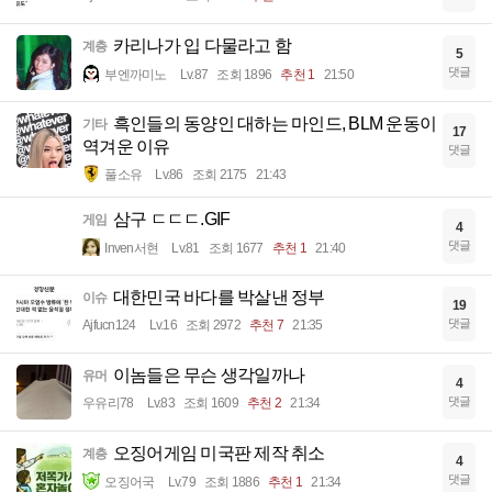
카리나가 입 다물라고 함
계층
5
댓글
부엔까미노
Lv.87
조회 1896
추천 1
21:50
흑인들의 동양인 대하는 마인드, BLM 운동이
기타
17
역겨운 이유
댓글
풀소유
Lv.86
조회 2175
21:43
삼구 ㄷㄷㄷ.GIF
게임
4
댓글
Inven서현
Lv.81
조회 1677
추천 1
21:40
대한민국 바다를 박살낸 정부
이슈
19
댓글
Ajfucn124
Lv.16
조회 2972
추천 7
21:35
이놈들은 무슨 생각일까나
유머
4
댓글
우유리78
Lv.83
조회 1609
추천 2
21:34
오징어게임 미국판 제작 취소
계층
4
댓글
오징어국
Lv.79
조회 1886
추천 1
21:34