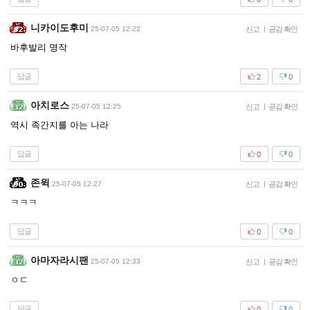
니카이도후미
25-07-05 12:22
신고
|
공감 확인
바후발리 명작
답글
2
0
아치로스
25-07-05 12:25
신고
|
공감 확인
역시 족간지를 아는 나라
답글
0
0
존윅
25-07-05 12:27
신고
|
공감 확인
ㅋㅋㅋ
답글
0
0
아마자라시팬
25-07-05 12:33
신고
|
공감 확인
ㅇㄷ
답글
0
0