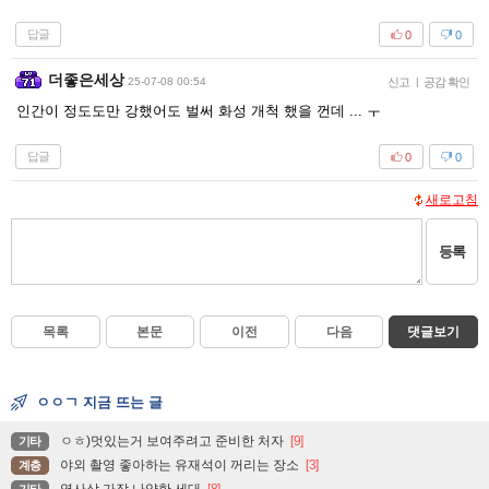
답글
0
0
더좋은세상
25-07-08 00:54
신고
|
공감 확인
인간이 정도도만 강했어도 벌써 화성 개척 했을 껀데 ... ㅜ
답글
0
0
새로고침
등록
목록
본문
이전
다음
댓글보기
ㅇㅇㄱ 지금 뜨는 글
ㅇㅎ)멋있는거 보여주려고 준비한 처자
[9]
기타
야외 촬영 좋아하는 유재석이 꺼리는 장소
[3]
계층