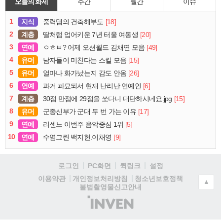
오늘의 화제
주간
월간
이슈
1
지식
[18]
중력댐의 건축해부도
2
계층
[20]
딸처럼 업어키운 7년 터울 여동생
3
연예
[49]
ㅇㅎㅂ? 어제 오션월드 김채연 모음
4
유머
[15]
남자들이 미친다는 스킬 모음
5
유머
[26]
얼마나 화가났는지 감도 안옴
6
연예
[6]
과거 파묘되서 현재 난리난 연예인
7
계층
[15]
30점 만점에 29점을 쏘다니 대단하시네요.jpg
8
유머
[17]
군종신부가 군대 두 번 가는 이유
9
연예
[5]
리센느 이번주 음악중심 1위
10
연예
[9]
수염그린 백지헌.이채영
로그인
PC화면
퀵링크
설정
청소년보호정책
이용약관
개인정보처리방침
▲
불법촬영물신고안내
(주)
인
벤