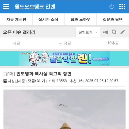
월드오브탱크
인벤
자유 게시판
실시간 소식
팁과 노하우
질문과 답변
오픈 이슈 갤러리
전체보기
공
검
글
지
색
내글
내 댓글
10추글
on/off
쓰
기
[유머]
인도영화 역사상 최고의 장면
사실난라쿤
댓글: 31 개
조회:
18558
추천:
16
2025-07-05 12:20:57