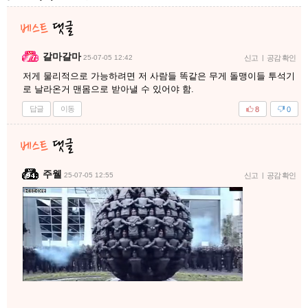
갈마갈마
25-07-05 12:42
신고
|
공감 확인
저게 물리적으로 가능하려면 저 사람들 똑같은 무게 돌맹이들 투석기
로 날라온거 맨몸으로 받아낼 수 있어야 함.
답글
이동
8
0
주웰
25-07-05 12:55
신고
|
공감 확인