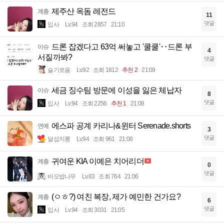
제주산 옥돔 레전드
계층
11
댓글
입사
Lv.94
조회 2857
21:10
드론 잡겠다고 63억 써놓고 '쿨쿨'‥드론 부
이슈
4
서질까봐?
댓글
슬기로움
Lv.92
조회 1812
추천 2
21:09
세금 징수팀 방문에 이성을 잃은 체납자
이슈
8
댓글
입사
Lv.94
조회 2256
추천 1
21:08
에스파 공계 카리나&윈터 Serenade.shorts
연예
3
댓글
달섭지롱
Lv.94
조회 961
21:08
귀여운 KIA 이예은 치어리더
계층
0
댓글
바오밥나무
Lv.83
조회 764
21:06
(ㅇㅎ?) 여친 복장, 제가 예민한 건가요?
계층
6
댓글
입사
Lv.94
조회 3031
21:05