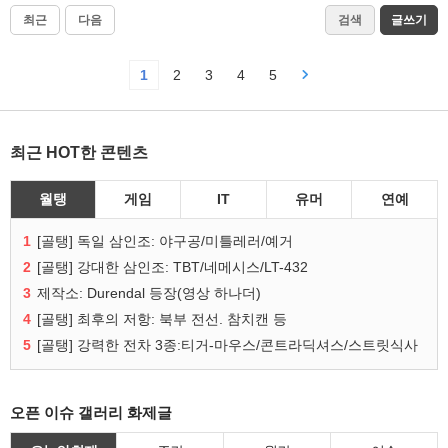
최근
다음
검색
글쓰기
1
2
3
4
5
최근 HOT한 콘텐츠
월탱
게임
IT
유머
연예
1
[골탱] 독일 삼인조: 야구공/미틀레러/예거
2
[골탱] 강대한 삼인조: TBT/네메시스/LT-432
3
제작소: Durendal 등장(영상 하나더)
4
[골탱] 최후의 저항: 북부 전선. 참치캔 등
5
[골탱] 강력한 전차 3종:티거-마우스/콘트라딕셔스/스트릿식사
오픈 이슈 갤러리 화제글