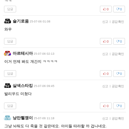
ㅋㅋ
답글
0
0
슬기로움
25-07-06 01:08
신고
|
공감 확인
와우
답글
0
0
아르테시아
25-07-06 02:13
신고
|
공감 확인
이거 언제 봐도 개간지 ㅋㅋㅋㅋ
답글
0
0
살색스타킹
25-07-06 09:45
신고
|
공감 확인
발리우드 미쳤다
답글
0
0
낭만헬쟁이
25-07-06 11:18
신고
|
공감 확인
그냥 놔둬도 다 죽을 것 같은데요. 아이들 따라할 까 겁나네요.