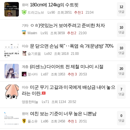
180cm에 124kg의 수트핏
유머
12
댓글
드라고노브
Lv.90
조회 2851
추천 1
21:04
ㅇㅎ)멋있는거 보여주려고 준비한 처자
기타
10
댓글
Maxim
Lv.91
조회 3859
추천 2
21:00
문 닫으면 손님 뚝"‥폭염 속 '개문냉방' 70%
이슈
10
댓글
슬기로움
Lv.92
조회 1818
21:00
(리센느) 다이어트 전 제철 미나미 시절
계층
20
댓글
옆사마
Lv.87
조회 1953
추천 3
20:53
미군 무기 고갈과 미국에게 배상금 내어 놓으
이슈
7
라는 이란.
댓글
영원한하늘
Lv.71
조회 1134
20:52
여친 보는 기준이 너무 높은 니뽄남
유머
0
댓글
풀소유
Lv.86
조회 2458
추천 1
20:51