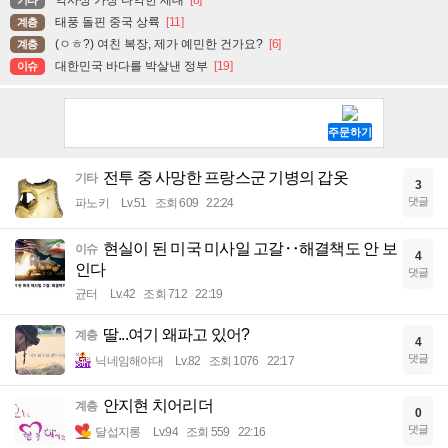
역사상 가장 나약한 세대
[8]
기타
태풍 돌핀 중국 상륙
[11]
계층
(ㅇㅎ?) 여친 복장, 제가 예민한 건가요?
[6]
계층
대한민국 바다를 박살낸 정부
[19]
이슈
전투 중 사망한 프랑스군 기병의 갑옷
기타
3
댓글
파노키
Lv.51
조회 609
22:24
현실이 된 미국 미사일 고갈‥해결책도 안 보
이슈
4
인다
댓글
균터
Lv.42
조회 712
22:19
딸...여기 왜파고 있어?
계층
4
댓글
닉네임해야대
Lv.82
조회 1076
22:17
안지현 치어리더
계층
0
댓글
달섭지롱
Lv.94
조회 559
22:16