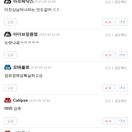
아프락삭스
25-07-05 12:59
신고
|
공감 확인
미친상남자나라는 인도같어 ㄷㄷ
답글
0
0
아이브장원영
25-07-05 13:41
신고
|
공감 확인
도랏냐곸ㅋㅋㅋㅋㅋ
답글
0
0
모태쏠로
25-07-05 13:57
신고
|
공감 확인
장르정체성확실하고요
답글
0
0
Calipse
25-07-05 13:59
신고
|
공감 확인
RRR 강추
답글
0
0