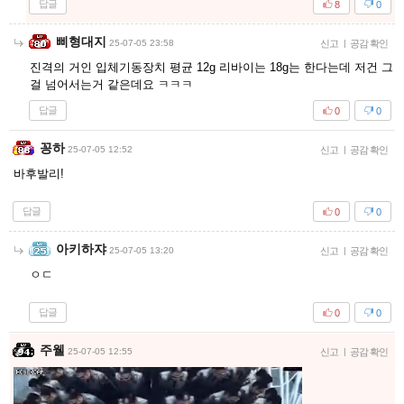
답글
8
0
삐형대지
25-07-05 23:58
신고
|
공감 확인
진격의 거인 입체기동장치 평균 12g 리바이는 18g는 한다는데 저건 그
걸 넘어서는거 같은데요 ㅋㅋㅋ
답글
0
0
꽁하
25-07-05 12:52
신고
|
공감 확인
바후발리!
답글
0
0
아키하쟈
25-07-05 13:20
신고
|
공감 확인
ㅇㄷ
답글
0
0
주웰
25-07-05 12:55
신고
|
공감 확인