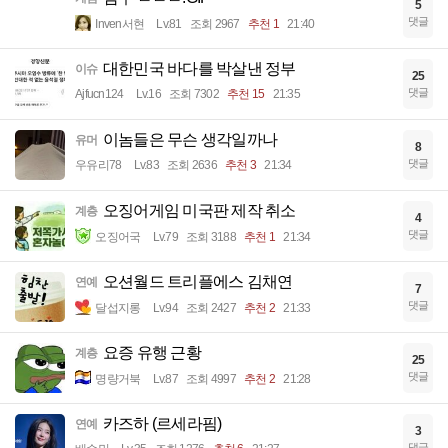
5
댓글
Inven서현
Lv.81
조회 2967
추천 1
21:40
대한민국 바다를 박살낸 정부
이슈
25
댓글
Ajfucn124
Lv.16
조회 7302
추천 15
21:35
이놈들은 무슨 생각일까나
유머
8
댓글
우유리78
Lv.83
조회 2636
추천 3
21:34
오징어게임 미국판 제작 취소
계층
4
댓글
오징어국
Lv.79
조회 3188
추천 1
21:34
오션월드 트리플에스 김채연
연예
7
댓글
달섭지롱
Lv.94
조회 2427
추천 2
21:33
요증 유행 근황
계층
25
댓글
명량거북
Lv.87
조회 4997
추천 2
21:28
카즈하 (르세라핌)
연예
3
댓글