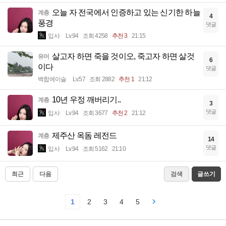
오늘 자 전국에서 인증하고 있는 신기한 하늘
계층
4
풍경
댓글
입사
Lv.94
조회 4258
추천 3
21:15
살고자 하면 죽을 것이오, 죽고자 하면 살것
유머
6
이다
댓글
백합에이슬
Lv.57
조회 2882
추천 1
21:12
10년 우정 깨버리기..
계층
3
댓글
입사
Lv.94
조회 3677
추천 2
21:12
제주산 옥돔 레전드
계층
14
댓글
입사
Lv.94
조회 5162
21:10
최근
다음
검색
글쓰기
1
2
3
4
5