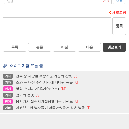
답글
0
0
새로고침
등록
목록
본문
이전
다음
댓글보기
ㅇㅇㄱ 지금 뜨는 글
전투 중 사망한 프랑스군 기병의 갑옷
[9]
기타
소와 곰 대신 주식 시장에 나타난 동물
[6]
기타
영화 '오디세이' 후기(노스포)
[15]
연예
엄마의 눈빛
[3]
기타
음방가서 챌린지거절당했다는 리센느
[8]
연예
데뷔했으면 남자들이 더좋아했을거 같은 남돌
[1]
기타