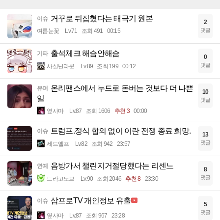
거꾸로 뒤집혔다는 태극기 원본
이슈
2
댓글
여름눈꽃
Lv.71
조회 491
00:15
출석체크 해슴안해슴
기타
0
댓글
사실난라쿤
Lv.89
조회 199
00:12
온리팬스에서 누드로 돈버는 것보다 더 나쁜
유머
10
일
댓글
옆사마
Lv.87
조회 1606
추천 3
00:00
트럼프.정식 합의 없이 이란 전쟁 종료 희망.
이슈
13
댓글
세드엘프
Lv.82
조회 942
23:57
음방가서 챌린지거절당했다는 리센느
연예
8
댓글
드라고노브
Lv.90
조회 2046
추천 8
23:30
삼프로TV 개인정보 유출
이슈
5
댓글
옆사마
Lv.87
조회 967
23:28