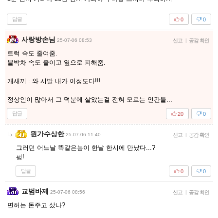
답글
0
0
사랑방손님
25-07-06 08:53
신고
|
공감 확인
트럭 속도 줄여줌.
블박차 속도 줄이고 옆으로 피해줌.
개새끼 : 와 시발 내가 이정도다!!!
정상인이 많아서 그 덕분에 살았는걸 전혀 모르는 인간들...
답글
20
0
뭔가수상한
25-07-06 11:40
신고
|
공감 확인
그러던 어느날 똑같은놈이 한날 한시에 만났다...?
펑!
답글
0
0
교범바제
25-07-06 08:56
신고
|
공감 확인
면허는 돈주고 샀나?