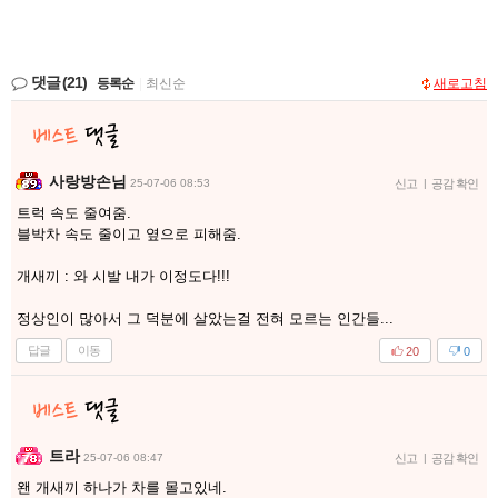
댓글
(21)
등록순
|
최신순
새로고침
사랑방손님
25-07-06 08:53
신고
|
공감 확인
트럭 속도 줄여줌.
블박차 속도 줄이고 옆으로 피해줌.
개새끼 : 와 시발 내가 이정도다!!!
정상인이 많아서 그 덕분에 살았는걸 전혀 모르는 인간들...
답글
이동
20
0
트라
25-07-06 08:47
신고
|
공감 확인
왠 개새끼 하나가 차를 몰고있네.