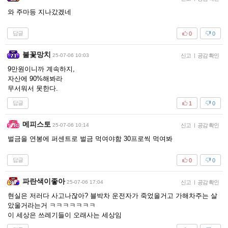
와 주마등 지나갔겠네
답글
0
0
불꽃망치
25-07-06 10:03
신고
|
공감 확인
9만원이니까 계속하지,
자산에 90%해봐라
무서워서 못한다.
답글
1
0
메피스토
25-07-06 10:14
신고
|
공감 확인
벌금을 연봉에 퍼센트로 벌금 먹여야함 30프로씩 먹여봐
답글
0
0
파란색이좋아
25-07-06 17:04
신고
|
공감 확인
현실은 저러다 사고나잖아? 블박차 운전자가 죽었을거고 가해차주는 살
았울거라는거 ㅋㅋㅋㅋㅋㅋㅋ
이 세상은 쓰레기들이 오래사는 세상임