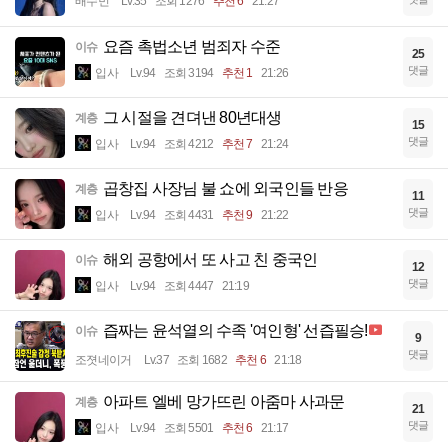
배수민
Lv.35
조회 1276
추천 6
21:27
요즘 촉법소년 범죄자 수준
이슈
25
댓글
입사
Lv.94
조회 3194
추천 1
21:26
그 시절을 견뎌낸 80년대생
계층
15
댓글
입사
Lv.94
조회 4212
추천 7
21:24
곱창집 사장님 불 쇼에 외국인들 반응
계층
11
댓글
입사
Lv.94
조회 4431
추천 9
21:22
해외 공항에서 또 사고 친 중국인
이슈
12
댓글
입사
Lv.94
조회 4447
21:19
즙짜는 윤석열의 수족 '여인형' 선즙필승!
이슈
9
댓글
조졋네이거
Lv.37
조회 1682
추천 6
21:18
아파트 엘베 망가뜨린 아줌마 사과문
계층
21
댓글
입사
Lv.94
조회 5501
추천 6
21:17