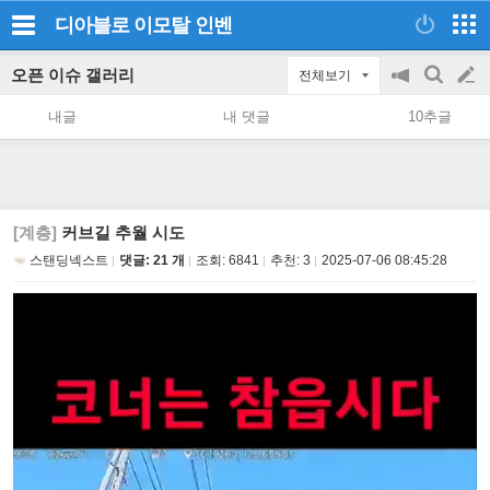
디아블로 이모탈
인벤
오픈 이슈 갤러리
전체보기
공
검
글
지
색
내글
내 댓글
10추글
on/off
쓰
기
[계층]
커브길 추월 시도
스탠딩넥스트
댓글: 21 개
조회:
6841
추천:
3
2025-07-06 08:45:28