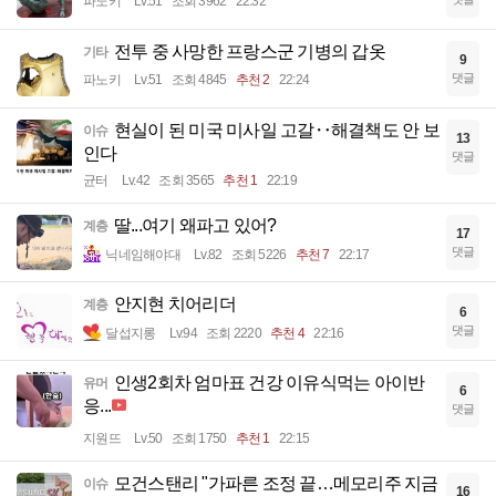
파노키
Lv.51
조회 3962
22:32
전투 중 사망한 프랑스군 기병의 갑옷
기타
9
댓글
파노키
Lv.51
조회 4845
추천 2
22:24
현실이 된 미국 미사일 고갈‥해결책도 안 보
이슈
13
인다
댓글
균터
Lv.42
조회 3565
추천 1
22:19
딸...여기 왜파고 있어?
계층
17
댓글
닉네임해야대
Lv.82
조회 5226
추천 7
22:17
안지현 치어리더
계층
6
댓글
달섭지롱
Lv.94
조회 2220
추천 4
22:16
인생2회차 엄마표 건강 이유식먹는 아이반
유머
6
응...
댓글
지원뜨
Lv.50
조회 1750
추천 1
22:15
모건스탠리 "가파른 조정 끝…메모리주 지금
이슈
16