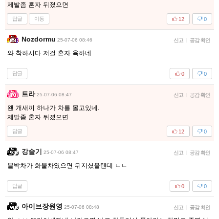
제발좀 혼자 뒤졌으면
답글
이동
12
0
Nozdormu
25-07-06 08:46
신고
|
공감 확인
와 착하시다 저걸 혼자 욕하네
답글
0
0
트라
25-07-06 08:47
신고
|
공감 확인
왠 개새끼 하나가 차를 몰고있네.
제발좀 혼자 뒤졌으면
답글
12
0
강슬기
25-07-06 08:47
신고
|
공감 확인
블박차가 화물차였으면 뒤지셨을텐데 ㄷㄷ
답글
0
0
아이브장원영
25-07-06 08:48
신고
|
공감 확인