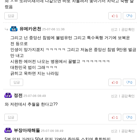
와 ㅅㅂ 또라이새끼네 나같으면 바로 차돌려서 쫒아가서 차막고 죽빵 날
렸음
답글
1
0
유메카온천
25-07-06 11:36
신고
|
공감 확인
그리고 넌 중앙선 침범에 불법유턴 그리고 특수폭행 거기에 보복운
전 등으로
인생이 망가지겠지 ㅋㅋㅋㅋㅋ 그리고 저놈은 중앙선 침범 9만원 벌금
만 내고
시원한 에어컨 나오는 병원에서 꿀빨고 ㅋㅋㅋㅋㅋㅋㅋ
대한민국 법이 그래ㅋㅋㅋ
긁히고 욱하면 지는 나라임
답글
0
0
정전
25-07-06 08:49
신고
|
공감 확인
와 저런데서 추월을 한다고??
답글
1
0
부장아재해돌
25-07-06 08:49
신고
|
공감 확인
5분 먼저 가려다 50년 먼저 가봐야 주마등 스치며 후회하지