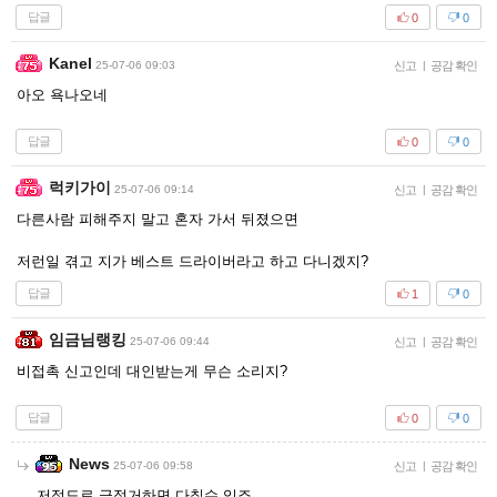
답글
0
0
Kanel
25-07-06 09:03
신고
|
공감 확인
아오 욕나오네
답글
0
0
럭키가이
25-07-06 09:14
신고
|
공감 확인
다른사람 피해주지 말고 혼자 가서 뒤졌으면
저런일 겪고 지가 베스트 드라이버라고 하고 다니겠지?
답글
1
0
임금님랭킹
25-07-06 09:44
신고
|
공감 확인
비접촉 신고인데 대인받는게 무슨 소리지?
답글
0
0
News
25-07-06 09:58
신고
|
공감 확인
저정도로 급정거하면 다칠수 있죠