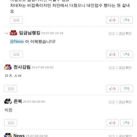
차대차는 비접촉이지만 차안에서 다쳤으니 대인접수 했다는 뜻 같네
요
답글
0
0
임금님랭킹
25-07-06 10:18
신고
|
공감 확인
@News
아 이해됐습니다!
답글
0
0
천사강림
25-07-06 09:50
신고
|
공감 확인
ㅁㅊ ㅅㅂ
답글
0
0
존윅
25-07-06 09:55
신고
|
공감 확인
미친
답글
0
0
News
25-07-06 09:58
신고
|
공감 확인