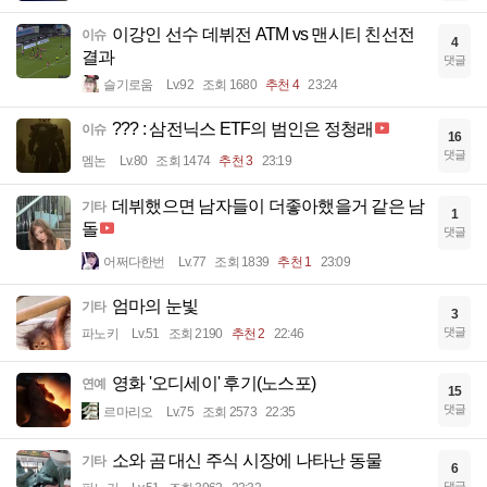
이강인 선수 데뷔전 ATM vs 맨시티 친선전
이슈
4
결과
댓글
슬기로움
Lv.92
조회 1680
추천 4
23:24
??? : 삼전닉스 ETF의 범인은 정청래
이슈
16
댓글
멤논
Lv.80
조회 1474
추천 3
23:19
데뷔했으면 남자들이 더좋아했을거 같은 남
기타
1
돌
댓글
어쩌다한번
Lv.77
조회 1839
추천 1
23:09
엄마의 눈빛
기타
3
댓글
파노키
Lv.51
조회 2190
추천 2
22:46
영화 '오디세이' 후기(노스포)
연예
15
댓글
르마리오
Lv.75
조회 2573
22:35
소와 곰 대신 주식 시장에 나타난 동물
기타
6
댓글