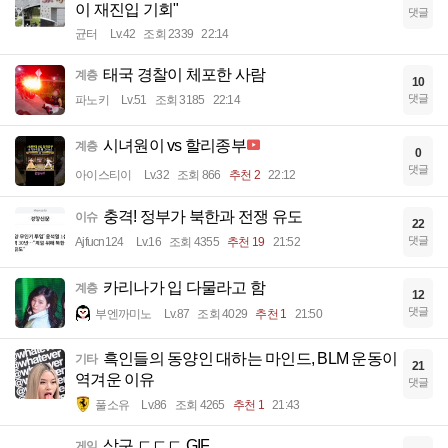
이 재진입 기회"
댓글
균터
Lv.42
조회 2339
22:14
태국 경찰이 체포한 사람
계층
10
댓글
파노키
Lv.51
조회 3185
22:14
시녀원이 vs 할리종부
계층
0
댓글
아이스티이
Lv.32
조회 866
추천 2
22:12
충격! 정부가 북한과 전쟁 유도
이슈
22
댓글
Ajfucn124
Lv.16
조회 4355
추천 19
21:52
카리나가 입 다물라고 함
계층
12
댓글
부엔까미노
Lv.87
조회 4029
추천 1
21:50
흑인들의 동양인 대하는 마인드, BLM 운동이
기타
21
역겨운 이유
댓글
풀소유
Lv.86
조회 4265
추천 1
21:43
삼구 ㄷㄷㄷ.GIF
게임