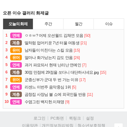
오픈 이슈 갤러리 화제글
오늘의 화제
주간
월간
이슈
1
연예
[50]
ㅇㅎㅂ? 어제 오션월드 김채연 모음
2
계층
[21]
딸처럼 업어키운 7년 터울 여동생
3
유머
[15]
남자들이 미친다는 스킬 모음
4
유머
[26]
얼마나 화가났는지 감도 안옴
5
연예
[7]
과거 파묘되서 현재 난리난 연예인
6
계층
[15]
30점 만점에 29점을 쏘다니 대단하시네요.jpg
7
유머
[17]
군종신부가 군대 두 번 가는 이유
8
연예
[5]
리센느 이번주 음악중심 1위
9
계층
[11]
곱창집 사장님 불 쇼에 외국인들 반응
10
연예
[9]
수염그린 백지헌.이채영
로그인
PC화면
퀵링크
설정
청소년보호정책
이용약관
개인정보처리방침