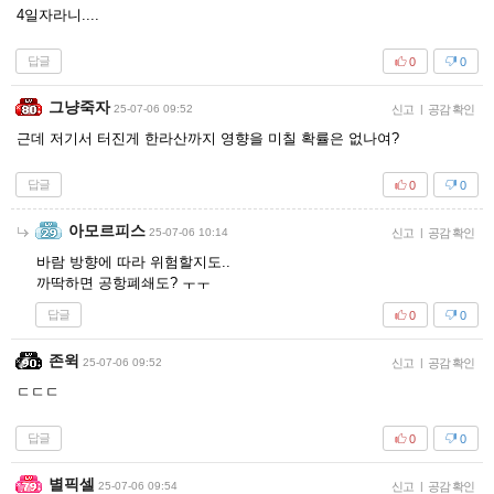
4일자라니....
답글
0
0
그냥죽자
25-07-06 09:52
신고
|
공감 확인
근데 저기서 터진게 한라산까지 영향을 미칠 확률은 없나여?
답글
0
0
아모르피스
25-07-06 10:14
신고
|
공감 확인
바람 방향에 따라 위험할지도..
까딱하면 공항폐쇄도? ㅜㅜ
답글
0
0
존윅
25-07-06 09:52
신고
|
공감 확인
ㄷㄷㄷ
답글
0
0
별픽셀
25-07-06 09:54
신고
|
공감 확인