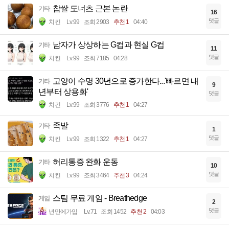
찹쌀 도너츠 근본 논란
기타
16
댓글
치킨
Lv.99
조회 2903
추천 1
04:40
남자가 상상하는 G컵과 현실 G컵
기타
11
댓글
치킨
Lv.99
조회 7185
04:28
고양이 수명 30년으로 증가한다...'빠르면 내
기타
9
년부터 상용화'
댓글
치킨
Lv.99
조회 3776
추천 1
04:27
족발
기타
1
댓글
치킨
Lv.99
조회 1322
추천 1
04:27
허리통증 완화 운동
기타
10
댓글
치킨
Lv.99
조회 3464
추천 3
04:24
스팀 무료 게임 - Breathedge
게임
2
댓글
년만에가입
Lv.71
조회 1452
추천 2
04:03