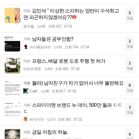
김민석 " 이상한 소리하는 양반이 수석최고
이슈
5
면 피곤하지않겠어요??
댓글
윤석렬
Lv.65
조회 287
07:41
남자들은 공부안함?
기타
2
댓글
파이혹은파어
Lv.91
조회 764
07:34
프랑스, 배달 로봇 도로 주행 첫 허가
이슈
2
댓글
빈센트멧젠
Lv.60
조회 483
07:34
블라) 남자친구가 차가 없어서 너무 불편해요
계층
8
댓글
Earth
Lv.96
조회 837
07:33
스파이더맨 브랜드 뉴 데이, 500만 돌파 ㄷㄷ
기타
3
ㄷ
댓글
레이키얀
Lv.73
조회 561
07:32
금일 아침의 하늘.
사진
0