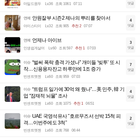
댓글
마일드원두
Lv.36
조회 1061
07:11
안원잘부 시즌2 제나의 뿌리를 찾아서
연예
4
댓글
아이스티이
Lv.32
조회 905
추천 2
07:07
언제나 아이브
연예
3
댓글
인생쉽게살어
Lv.60
조회 597
추천 1
07:03
“벌써 폭락 충격 가셨나” 개미들 ‘빚투’ 또 시
이슈
7
작…신용융자잔고 하루만에 1조 증가
댓글
빈센트멧젠
Lv.60
조회 959
07:03
“트럼프 일가에 30억 왜 줬나”…美 민주, 韓 기
이슈
4
업 “잠재적 뇌물” 조사
댓글
빈센트멧젠
Lv.60
조회 1075
추천 1
06:51
UAE 국영석유사 "호르무즈서 선박 15척 피
이슈
2
격…이번주에도 3척"
댓글
빈센트멧젠
Lv.60
조회 768
06:44