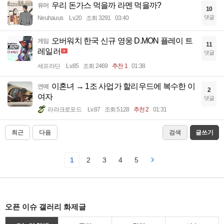
우리 돈가스 먹을까 라멘 먹을까?
유머
10
댓글
Neuhauus
Lv.20
조회 3291
03:40
오버워치 한국 신규 영웅 D.MON 플레이 트
게임
11
레일러
댓글
세프라딘
Lv.85
조회 2469
추천 1
01:38
이혼녀 → 1조 사업가 할리우드에 복수한 이
연예
2
여자
댓글
라라크로포드
Lv.87
조회 5128
추천 2
01:31
최근
다음
검색
글쓰기
1
2
3
4
5
오픈 이슈 갤러리 화제글