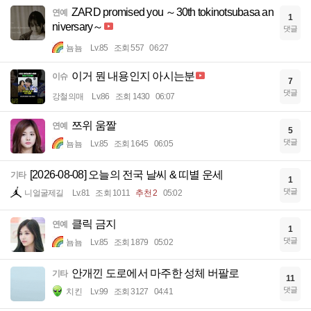
ZARD promised you ～30th tokinotsubasa an
연예
1
niversary～
댓글
뇸뇸
Lv.85
조회 557
06:27
이거 뭔 내용인지 아시는분
이슈
7
댓글
강철의매
Lv.86
조회 1430
06:07
쯔위 움짤
연예
5
댓글
뇸뇸
Lv.85
조회 1645
06:05
[2026-08-08] 오늘의 전국 날씨 & 띠별 운세
기타
1
댓글
니얼굴제길
Lv.81
조회 1011
추천 2
05:02
클릭 금지
연예
1
댓글
뇸뇸
Lv.85
조회 1879
05:02
안개낀 도로에서 마주한 성체 버팔로
기타
11
댓글
치킨
Lv.99
조회 3127
04:41