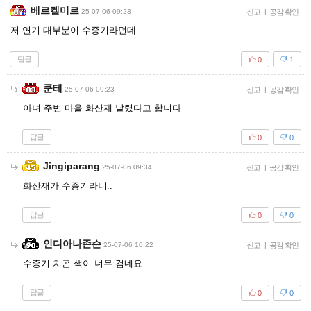
베르켈미르
25-07-06 09:23
신고
|
공감 확인
저 연기 대부분이 수증기라던데
답글
0
1
쿤테
25-07-06 09:23
신고
|
공감 확인
아녀 주변 마을 화산재 날렸다고 합니다
답글
0
0
Jingiparang
25-07-06 09:34
신고
|
공감 확인
화산재가 수증기라니..
답글
0
0
인디아나존슨
25-07-06 10:22
신고
|
공감 확인
수증기 치곤 색이 너무 검네요
답글
0
0