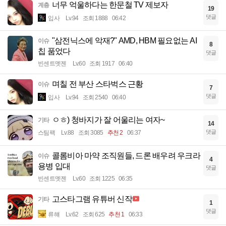
너무 억울하다는 한문철 TV 제보자
계층
19
댓글
입사
Lv.94
조회 1888
06:42
"삼전닉스에 악재?" AMD, HBM 필요없는 AI
이슈
8
칩 품었다
댓글
빈센트멧젠
Lv.60
조회 1917
06:40
며칠 전 부산 스타벅스 근황
이슈
7
댓글
입사
Lv.94
조회 2540
06:40
ㅇㅎ) 청바지가 잘 어울리는 여자~
기타
14
댓글
스팀팩
Lv.88
조회 3085
추천 2
06:37
콜롬비아 마약 조직원들, 드론 배우려 우크라
이슈
4
용병 입대
댓글
빈센트멧젠
Lv.60
조회 1225
06:35
고스타그램 유튜버 신작
기타
1
댓글
류햬
Lv.62
조회 625
추천 1
06:33