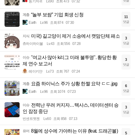
댓글
똥기저귀
Lv.90
조회 473
07:32
“놀부 보쌈” 기업 회생 신청
계층
11
댓글
Earth
Lv.96
조회 874
07:30
미국) 길고양이 제거 소송에서 캣맘단체 패소
지식
3
댓글
츄하이하이볼
Lv.43
조회 556
07:28
"여교사 많아 k리그 미래 불투명". 황당한 황
이슈
3
제 연수 보고서
댓글
레이키얀
Lv.73
조회 767
07:24
요즘 하이닉스 주가 상황 한짤 요약 ㄷㄷ.jpg
계층
6
댓글
Earth
Lv.96
조회 1074
07:23
전력난 우려 커지자…텍사스, 데이터센터 승
이슈
3
인 잠정 중단
댓글
빈센트멧젠
Lv.60
조회 858
07:13
8월에 성수에 가야하는 이유 (feat. 드래곤볼)
유머
5