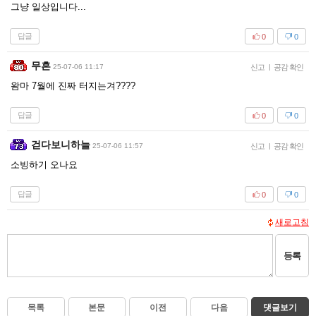
그냥 일상입니다...
답글
0
0
무흔
25-07-06 11:17
신고
|
공감 확인
왐마 7월에 진짜 터지는겨????
답글
0
0
걷다보니하늘
25-07-06 11:57
신고
|
공감 확인
소빙하기 오나요
답글
0
0
새로고침
등록
목록
본문
이전
다음
댓글보기