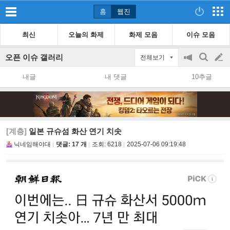
홈
웹진
최신
오늘의 화제
화제 모음
이슈 모음
오픈 이슈 갤러리
전체보기
공
검
글
지
색
내글
내 댓글
10추글
on/off
쓰
기
[계층]
일본 규슈섬 화산 연기 치솟
닉네임해야대
댓글: 17 개
조회:
6218
2025-07-06 09:19:48