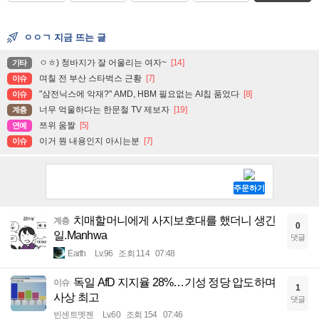
ㅇㅇㄱ 지금 뜨는 글
ㅇㅎ) 청바지가 잘 어울리는 여자~
[14]
기타
며칠 전 부산 스타벅스 근황
[7]
이슈
"삼전닉스에 악재?" AMD, HBM 필요없는 AI칩 품었다
[8]
이슈
너무 억울하다는 한문철 TV 제보자
[19]
계층
쯔위 움짤
[5]
연예
이거 뭔 내용인지 아시는분
[7]
이슈
치매할머니에게 사지보호대를 했더니 생긴
계층
0
일.Manhwa
댓글
Earth
Lv.96
조회 114
07:48
독일 AfD 지지율 28%…기성 정당 압도하며
이슈
1
사상 최고
댓글
빈센트멧젠
Lv.60
조회 154
07:46