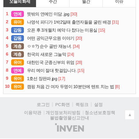
오늘의 화제
주간
월간
이슈
1
연예
[30]
뜻밖의 연예인 미담..jpg
2
유머
[31]
나영석 피디가 1박2일때 출연자들을 굴린 배경
3
감동
[15]
오픈 후 3개월치 예약 다 찼다는 미용실
4
감동
[20]
어떤 공익근무요원 이야기
5
계층
[34]
ㅇㅎ?) 순수 골반 재능녀.
6
계층
[24]
한국의 새로운 그늘막
7
유머
[28]
대한민국 군종신부의 위엄
8
연예
[15]
우리 메이 절대 핫걸입니다.
9
유머
[17]
1호선 장판파.jpg
10
유머
[8]
캠핑 처음 간 여자 두명이 10분만에 텐트 치는 법
로그인
PC화면
퀵링크
설정
청소년보호정책
이용약관
개인정보처리방침
▲
불법촬영물신고안내
(주)
인