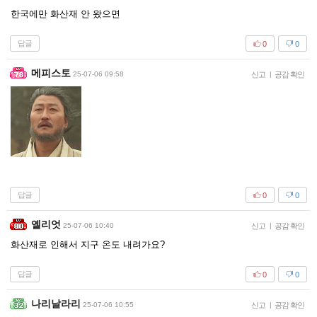
한국에만 화산재 안 왔으면
답글
0
0
메피스토
25-07-06 09:58
신고
|
공감 확인
답글
0
0
옐리엇
25-07-06 10:40
신고
|
공감 확인
화산재로 인해서 지구 온도 내려가요?
답글
0
0
나리날라리
25-07-06 10:55
신고
|
공감 확인