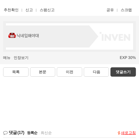
추천확인
신고
스팸신고
공유
스크랩
닉네임해야대
메뉴
인장보기
EXP 30%
목록
본문
이전
다음
댓글쓰기
댓글
(17)
등록순
|
최신순
새로고침