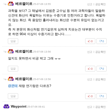
베르켈미르
25-07-06 13:55
신고
|
공감 확인
과학을 보다? 그 채널에서 김범준 교수님 등 여러 과학자들이 말씀하
신건데 화산이 폭발하는 이유는 수증기로 인한거라고 합니다. 폭발하
지 않는 화산. 즉 용암만 흘러내리는 화산은 수분의 유입이 없는거고
요.
즉 저 본문의 화산처럼 연기같은게 심하게 치솟는건 대부분이 수치
로 하면 90퍼 이상이 수증기라고 합니다.......
답글
0
0
베르켈미르
25-07-06 13:56
신고
|
공감 확인
알지도 못하면서 비공 박고 그래 ㅠㅠ
답글
0
0
베르켈미르
25-07-06 13:56
신고
|
공감 확인
@쿤테
재랑 연기랑은 다르죠?
답글
0
0
Waypoint
25-07-06 09:41
신고
|
공감 확인