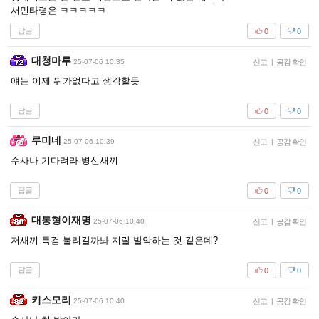
서민타령은 ㅋㅋㅋㅋㅋ
답글
0
0
대청마루
25-07-06 10:35
신고
|
공감 확인
얘는 이제 뒤가없다고 생각할듯
답글
0
0
루미네
25-07-06 10:39
신고
|
공감 확인
수사나 기다려라 병신새끼
답글
0
0
대통형이재명
25-07-06 10:40
신고
|
공감 확인
저새끼 특검 불려갈까봐 지랄 발악하는 것 같은데?
답글
0
0
키스모리
25-07-06 10:40
신고
|
공감 확인