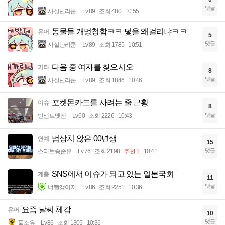
댓글
사실난라쿤
Lv.89
조회 480
10:55
동물들 개멍청함ㅋㅋ 덫을 왜걸리냐ㅋㅋ
유머
5
댓글
사실난라쿤
Lv.89
조회 1785
10:51
다음 중 여자를 찾으시오
기타
8
댓글
사실난라쿤
Lv.89
조회 1846
10:46
포켓몬카드를 사려는 줄 근황
이슈
8
댓글
빈센트멧젠
Lv.60
조회 2226
10:43
범상치 않은 00년생
연예
15
댓글
스티브승준유
Lv.76
조회 2198
추천 1
10:41
SNS에서 이슈가 되고 있는 일본국회
계층
11
댓글
너빨갱이지
Lv.86
조회 2251
10:36
요즘 날씨 체감
유머
10
댓글
풀소유
Lv.86
조회 1305
10:36