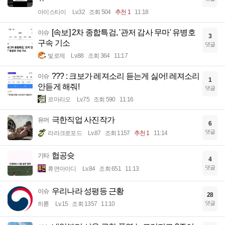
아이스티이
Lv.32
조회 504
추천 1
11:18
[속보] 2차 종합특검, '관저 감사 무마' 유병호
이슈
3
구속 기소
댓글
빛로제
Lv.88
조회 364
11:17
??? : 크보가 레져소리 듣는게 싫어! 레져소리
이슈
1
안듣게 해줘!
댓글
르마리오
Lv.75
조회 590
11:16
극한직업 사진작가
유머
6
댓글
라라크로포드
Lv.87
조회 1157
추천 1
11:14
협공슛
기타
4
댓글
휴면아이디
Lv.84
조회 651
11:13
우리나라 성평등 근황
이슈
28
댓글
히롣
Lv.15
조회 1357
11:10