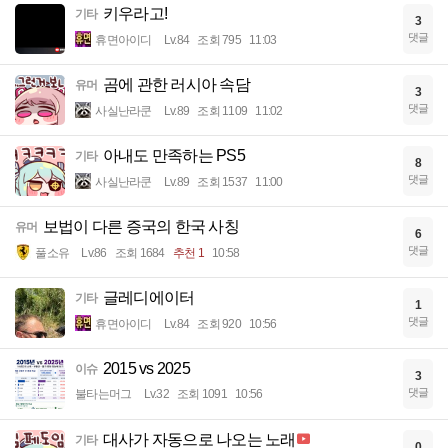
키우라고!
기타
3
댓글
휴면아이디
Lv.84
조회 795
11:03
곰에 관한 러시아 속담
유머
3
댓글
사실난라쿤
Lv.89
조회 1109
11:02
아내도 만족하는 PS5
기타
8
댓글
사실난라쿤
Lv.89
조회 1537
11:00
보법이 다른 증국의 한국 사칭
유머
6
댓글
풀소유
Lv.86
조회 1684
추천 1
10:58
글레디에이터
기타
1
댓글
휴면아이디
Lv.84
조회 920
10:56
2015 vs 2025
이슈
3
댓글
불타는머그
Lv.32
조회 1091
10:56
대사가 자동으로 나오는 노래
기타
0