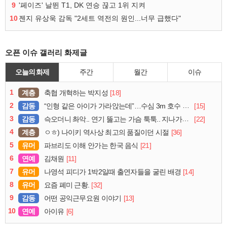
9
'페이즈' 날뛴 T1, DK 연승 끊고 1위 지켜
10
젠지 유상욱 감독 "2세트 역전의 원인...너무 급했다"
오픈 이슈 갤러리 화제글
오늘의 화제
주간
월간
이슈
1
계층
[18]
축협 개혁하는 박지성
2
감동
[15]
“인형 같은 아이가 가라앉는데”…수심 3m 호수 뛰어든 60대 의인
3
감동
[22]
슥오더니 촤악.. 연기 뚫고는 가슴 툭툭.. 지나가던 아재의 정체
4
계층
[36]
ㅇㅎ) 나이키 역사상 최고의 품질이던 시절
5
유머
[21]
파브리도 이해 안가는 한국 음식
6
연예
[11]
김채원
7
유머
[14]
나영석 피디가 1박2일때 출연자들을 굴린 배경
8
유머
[32]
요즘 폐미 근황.
9
감동
[13]
어떤 공익근무요원 이야기
10
연예
[6]
아이유