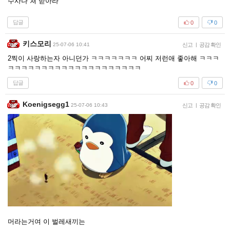
수사나 쳐 받아라
답글
0
0
키스모리
25-07-06 10:41
신고
|
공감 확인
2찍이 사랑하는자 아니던가 ㅋㅋㅋㅋㅋㅋㅋ 어찌 저런애 좋아해 ㅋㅋㅋ
ㅋㅋㅋㅋㅋㅋㅋㅋㅋㅋㅋㅋㅋㅋㅋㅋㅋㅋㅋㅋ
답글
0
0
Koenigsegg1
25-07-06 10:43
신고
|
공감 확인
머라는거여 이 벌레새끼는