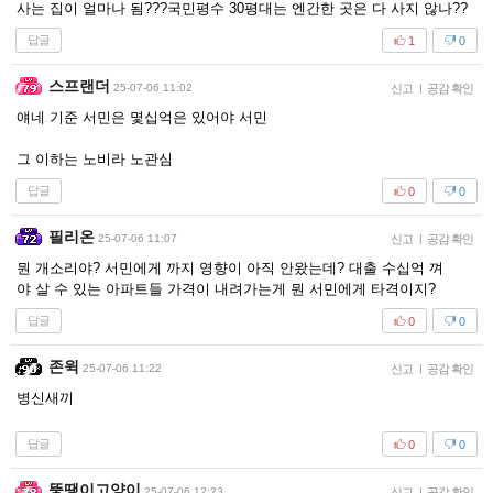
사는 집이 얼마나 됨???국민평수 30평대는 엔간한 곳은 다 사지 않나??
답글
1
0
스프랜더
25-07-06 11:02
신고
|
공감 확인
얘네 기준 서민은 몇십억은 있어야 서민
그 이하는 노비라 노관심
답글
0
0
필리온
25-07-06 11:07
신고
|
공감 확인
뭔 개소리야? 서민에게 까지 영향이 아직 안왔는데? 대출 수십억 껴
야 살 수 있는 아파트들 가격이 내려가는게 뭔 서민에게 타격이지?
답글
0
0
존윅
25-07-06 11:22
신고
|
공감 확인
병신새끼
답글
0
0
뚱땡이고양이
25-07-06 12:23
신고
|
공감 확인