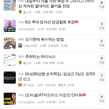
내일부터 서울 극한 폭염 누그러지고 2주이
이슈
8
상 계속된 열대야도 줄어들 전망
댓글
풀소유
Lv.86
조회 936
11:09
6선 추대 정의선 양궁협회 회장
이슈
3
댓글
스티브승준유
Lv.76
조회 499
11:09
모기한테 복수하는 방법
유머
2
댓글
사실난라쿤
Lv.89
조회 842
11:08
추락하는 하이닉스
유머
8
댓글
풀소유
Lv.86
조회 1598
11:08
[속보]채상병 순직책임...임성근 2심도 징역3
이슈
7
년 선고
댓글
왜구김당
Lv.73
조회 621
추천 1
11:05
(오피셜) AT마드리드 이강인 인터뷰
이슈
0
댓글
스티브승준유
Lv.76
조회 352
11:05