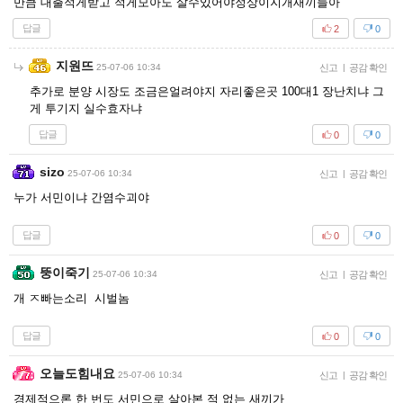
만큼 대출적게받고 적게모아도 살수있어야정상이지개새끼들아
답글
2
0
지원뜨
25-07-06 10:34
신고
|
공감 확인
추가로 분양 시장도 조금은얼려야지 자리좋은곳 100대1 장난치냐 그
게 투기지 실수효자냐
답글
0
0
sizo
25-07-06 10:34
신고
|
공감 확인
누가 서민이냐 간염수괴야
답글
0
0
뚱이죽기
25-07-06 10:34
신고
|
공감 확인
개 ㅈ빠는소리 시벌놈
답글
0
0
오늘도힘내요
25-07-06 10:34
신고
|
공감 확인
경제적으론 한 번도 서민으로 살아본 적 없는 새끼가