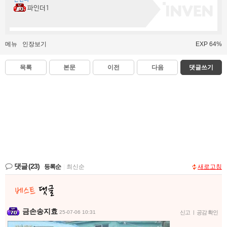
파인더1
메뉴
인장보기
EXP 64%
목록
본문
이전
다음
댓글쓰기
댓글
(23)
등록순
|
최신순
새로고침
금손송지효
25-07-06 10:31
신고
|
공감 확인