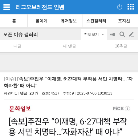
리그오브레전드
인벤
홈
롤이게
유저정보
스킨갤러리
포지션
오픈 이슈 갤러리
전체보기
공
검
글
지
색
내글
내 댓글
10추글
on/off
쓰
기
[이슈]
[속보]주진우 “이재명, 6·27대책 부작용 서민 치명타…‘자
화자찬’ 때 아냐”
파인더1
댓글: 23 개
조회:
4517
추천:
9
2025-07-06 10:30:13