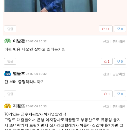
답글
11
0
이발관
25-07-06 10:32
신고
|
공감 확인
이런 반응 나오면 잘하고 있다는거임
답글
1
0
별들후
25-07-06 10:32
신고
|
공감 확인
간 부터 증명하라니까?
답글
0
0
지원뜨
25-07-06 10:33
신고
|
공감 확인
70억있는 금수저씨발새끼가멀알것냐
그럼또 대출풀어서 은행 이자장사로개꿀빨고 부동산으로 유동성 옮겨
서 또벼락거지 드립치면서 집사라고할래개새끼들아 집값이내려가면 그