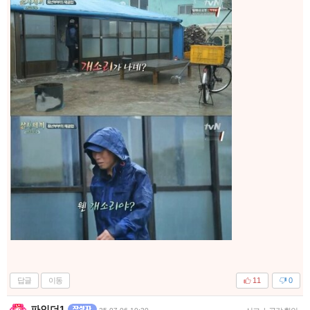
답글
이동
11
0
파인더1