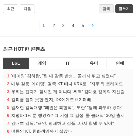
최근
다음
검색
글쓰기
1
2
3
4
5
최근 HOT한 콘텐츠
LoL
게임
IT
유머
연예
1
'에이밍' 김하람, "팀 내 갈등 반성... 끝까지 뛰고 싶었다"
2
내부 갈등 '에이밍', 결국 KT 떠나 KRX로...'지우'와 트레이드
3
우리는 갑자기 잘해진 게 아니다 '씨맥' 김대호 감독의 자신감
4
갈피를 잡지 못한 젠지, DK에게도 0:2 패배
5
임재현 감독대행 "패인은 복합적", '도란' "팀에 과부하 왔다"
6
치명타 1% 룬 챙겼죠? 그 시절 그 감성 '롤 클래식' 30일 출시
7
김대호 감독, "패인, 명쾌하고 심플...다시 힘낼 수 있어"
8
여름의 KT, 한화생명까지 잡았다