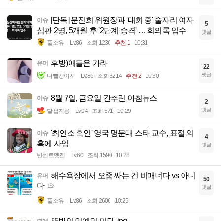
[단독] 문진희 위원장과 '대회 중' 술자리 여자
이슈
5
심판 2명, 5개월 후 '2단계 승격' … 회의록 입수
댓글
풀소유
Lv.86
조회 1236
추천 1
10:31
후방)애들은 가라
유머
22
댓글
너빨갱이지
Lv.86
조회 3214
추천 2
10:30
8월 7일, 금요일 간추린 아침뉴스
이슈
2
댓글
달섭지롱
Lv.94
조회 571
10:29
'최연소 흑인' 영국 명문대 스타 교수, 표절 의
이슈
4
혹에 사임
댓글
빈센트멧젠
Lv.60
조회 1590
10:28
해수욕장에서 오줌 싸는 건 비매너다 vs 아니
유머
50
다
댓글
풀소유
Lv.86
조회 2606
10:25
뜻밖의 연예인 미담..jpg