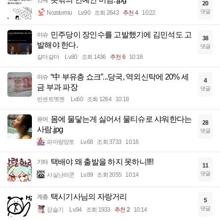
연예
20
댓글
Nozdormu
Lv.90
조회 2643
추천 4
10:22
민주당이 장인수를 고발했기에 김민석도 고
이슈
38
발해야 한다.
댓글
갈마갈마
Lv.80
조회 1436
추천 6
10:18
“中 부유층 쇼크”...당국, 역외신탁에 20% 세
이슈
4
금 부과 파장
댓글
빈센트멧젠
Lv.60
조회 1264
10:18
몸에 물닿는게 싫어서 물티슈로 샤워한다는
유머
28
사람.jpg
댓글
파아랑망토
Lv.68
조회 3733
10:16
택배야 왜 출발을 하지 못하니!!!!
기타
11
댓글
사실난라쿤
Lv.89
조회 2055
10:14
택시기사님의 자랑거리
계층
5
댓글
강슬기
Lv.94
조회 1933
추천 2
10:14