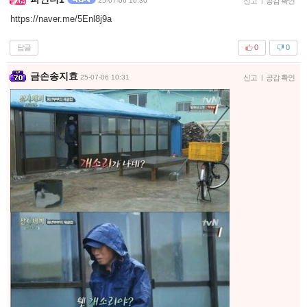
25-07-06 10:30
신고
|
공감 확인
https://naver.me/5Enl8j9a
답글
0
0
금손송지효
25-07-06 10:31
신고
|
공감 확인