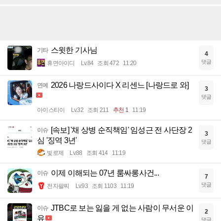
스윗한 기사님
기타
4
댓글
휴면아이디
Lv.84
조회 472
11:20
2026 나랑드사이다 X 리센느 [나랑드로 와]
연예
3
댓글
아이스티이
Lv.32
조회 211
추천 1
11:19
[속보] '채 상병 순직책임' 임성근 전 사단장 2
이슈
3
심 '징역 3년'
댓글
빛로제
Lv.88
조회 414
11:19
이제 이해되는 07년 룸싸롱사건...
이슈
7
댓글
전자팔찌
Lv.93
조회 1103
11:19
JTBC로 보는 잃을 게 없는 사람이 무서운 이
이슈
2
유
댓글