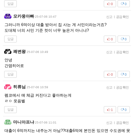
답글
0
0
모카웅아빠
25-07-06 10:47
신고
|
공감 확인
그러니까 6억이상 대출 받아서 집 사는 게 서민이라는거죠?
도대체 너의 서민 기준 컷이 너무 높은거 아니냐?
답글
0
0
쾌변왕
25-07-06 10:49
신고
|
공감 확인
안녕
간염히어로
답글
0
0
히류님
25-07-06 10:59
신고
|
공감 확인
펨코에서 얘 체급 커진다고 좋아하는게
ㄹㅇ 웃음벨
답글
1
0
마니아프냐
25-07-06 11:01
신고
|
공감 확인
대출이 6억까지는 내주는거 아님??대출6억에 본인돈 있으면 수도권에 못