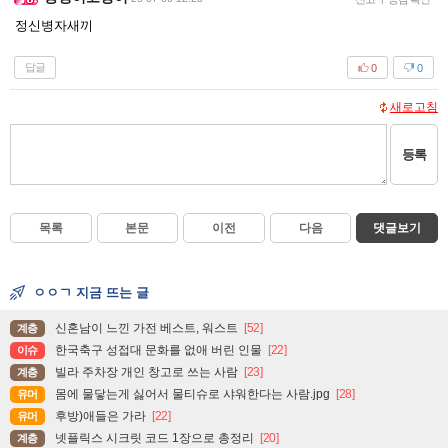
정신병자새끼
답글
0
0
새로고침
등록
목록
본문
이전
다음
댓글보기
ㅇㅇㄱ 지금 뜨는 글
신혼남이 느낀 가전 베스트, 워스트
[52]
계층
한국축구 성접대 문화를 없애 버린 인물
[22]
이슈
빌라 주차장 개인 창고로 쓰는 사람
[23]
계층
몸에 물닿는게 싫어서 물티슈로 샤워한다는 사람.jpg
[28]
유머
후방)애들은 가라
[22]
유머
넷플릭스 시크릿 코드 1장으로 총정리
[20]
계층