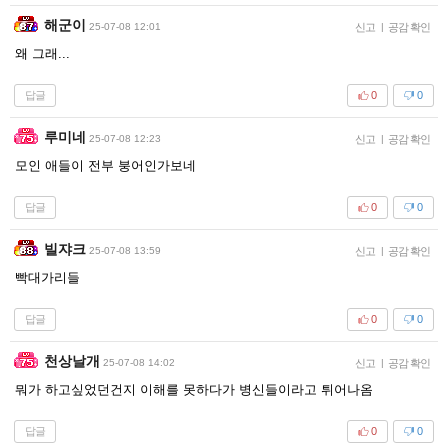
해군이
25-07-08 12:01
신고
|
공감 확인
왜 그래...
답글
0
0
루미네
25-07-08 12:23
신고
|
공감 확인
모인 애들이 전부 붕어인가보네
답글
0
0
빌쟈크
25-07-08 13:59
신고
|
공감 확인
빡대가리들
답글
0
0
천상날개
25-07-08 14:02
신고
|
공감 확인
뭐가 하고싶었던건지 이해를 못하다가 병신들이라고 튀어나옴
답글
0
0