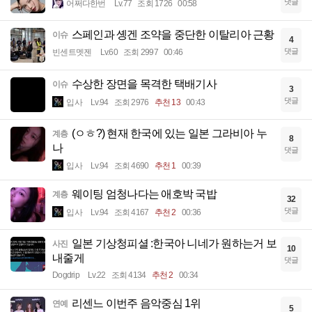
댓글
어쩌다한번
Lv.77
조회 1726
00:58
스페인과 솅겐 조약을 중단한 이탈리아 근황
이슈
4
댓글
빈센트멧젠
Lv.60
조회 2997
00:46
수상한 장면을 목격한 택배기사
이슈
3
댓글
입사
Lv.94
조회 2976
추천 13
00:43
(ㅇㅎ?) 현재 한국에 있는 일본 그라비아 누
계층
8
나
댓글
입사
Lv.94
조회 4690
추천 1
00:39
웨이팅 엄청나다는 애호박 국밥
계층
32
댓글
입사
Lv.94
조회 4167
추천 2
00:36
일본 기상청피셜 :한국아 니네가 원하는거 보
사진
10
내줄게
댓글
Dogdrip
Lv.22
조회 4134
추천 2
00:34
리센느 이번주 음악중심 1위
연예
5