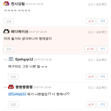
천사강림
25-07-07 19:25
신고
|
공감 확인
ㅋㅋㅋㅋ ㅋㅋㅋㅋ
답글
0
0
레디에이션
25-07-07 19:26
신고
|
공감 확인
저게 될거라 생각하니까 짱깨겠지
답글
23
1
Ejwhgrp12
25-07-07 19:30
신고
|
공감 확인
왜구랴요 그런 나쁜 말 ㅠㅠ
답글
0
0
뿡빵뿡뿡뿡
25-07-07 20:44
신고
|
공감 확인
@Ejwhgrp12
뭐가 나쁜말임?? 너 짱깨냐??
답글
0
2