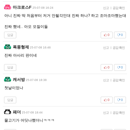
마크로스F
25-07-08 16:24
신고
|
공감 확인
아니 진짜 딱 처음부터 저거 안될각인대 진짜 하나? 하고 조마조마했는대
진짜 했네.. 아오 모질이들
답글
0
0
폭풍형제
25-07-08 16:46
신고
|
공감 확인
진짜 아사리 판이네
답글
0
0
캐서방
25-07-08 18:38
신고
|
공감 확인
첫날이었나
답글
0
0
패더
25-07-08 18:44
신고
|
공감 확인
물고기가 어딧나했더니ㅋㅋㅋ