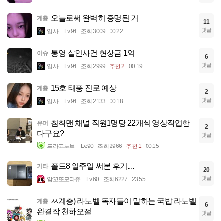
오늘로써 완벽히 증명된 거
계층
11
댓글
입사
Lv.94
조회 3009
00:22
통영 살인사건 현상금 1억
이슈
6
댓글
입사
Lv.94
조회 2999
추천 2
00:19
15호 태풍 진로 예상
계층
2
댓글
입사
Lv.94
조회 2133
00:18
침착맨 채널 직원1명당 22개씩 영상작업한
유머
2
다구요?
댓글
드라고노브
Lv.90
조회 2966
추천 1
00:15
폴드8 일주일 써본 후기....
기타
20
댓글
암꼬또모타쥬
Lv.60
조회 6227
23:55
ㅆ계층) 라노벨 독자들이 말하는 국밥 라노벨
계층
6
완결작 천하오절
댓글