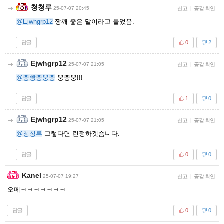
청청루
25-07-07 20:45
신고
|
공감 확인
@Ejwhgrp12
짱깨 좋은 말이라고 들었음.
답글
0
2
Ejwhgrp12
25-07-07 21:05
신고
|
공감 확인
@뿡빵뿡뿡뿡
뿡뿡뿡!!!
답글
1
0
Ejwhgrp12
25-07-07 21:05
신고
|
공감 확인
@청청루
그렇다면 린정하겟슴니다.
답글
0
0
Kanel
25-07-07 19:27
신고
|
공감 확인
오메ㅋㅋㅋㅋㅋㅋㅋ
답글
0
0