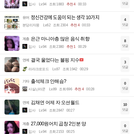
댓글
입사
Lv.94
조회 1883
추천 4
00:33
정신건강에 도움이 되는 생각 10가지
유머
4
댓글
분당리자몽
Lv.62
조회 2304
추천 4
00:33
은근 마니아층 많은 음식 취향
계층
8
댓글
입사
Lv.94
조회 2380
추천 1
00:29
결국 울었다는 블핑 지수
연예
3
댓글
라라크로포드
Lv.87
조회 1942
00:29
출석체크 안해슴?
기타
0
댓글
사실난라쿤
Lv.89
조회 696
추천 4
00:28
김채연 어제 자 오션월드
연예
10
댓글
입사
Lv.94
조회 2847
00:27
27,000원어치 곱창 2인분 양
계층
0
댓글
입사
Lv.94
조회 2153
00:25