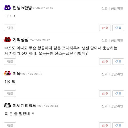
인생is한방
25-07-07 20:09
신고
|
공감 확인
ㅋㅋㅋ
답글
0
0
기억상실
25-07-07 20:12
신고
|
공감 확인
수조도 아니고 무슨 항공마대 같은 포대자루에 생선 담아서 운송하는
거 자체가 신기하네. 오는동안 산소공급은 어떻게?
답글
0
0
미옥
25-07-07 20:21
신고
|
공감 확인
히이잌
답글
0
0
이세계피크닉
25-07-07 20:43
신고
|
공감 확인
톡 온 줄 알았네 ㅋ
답글
0
0