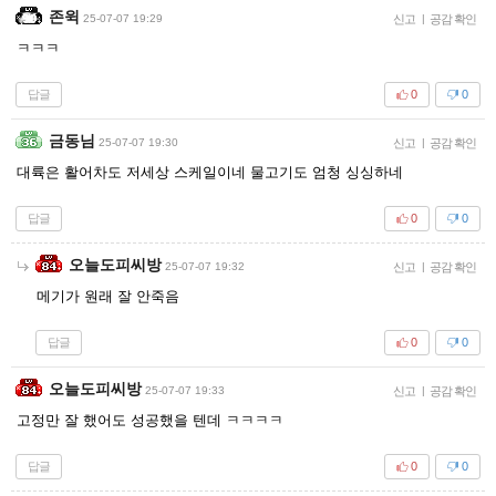
존윅
25-07-07 19:29
신고
|
공감 확인
ㅋㅋㅋ
답글
0
0
금동님
25-07-07 19:30
신고
|
공감 확인
대륙은 활어차도 저세상 스케일이네 물고기도 엄청 싱싱하네
답글
0
0
오늘도피씨방
25-07-07 19:32
신고
|
공감 확인
메기가 원래 잘 안죽음
답글
0
0
오늘도피씨방
25-07-07 19:33
신고
|
공감 확인
고정만 잘 했어도 성공했을 텐데 ㅋㅋㅋㅋ
답글
0
0