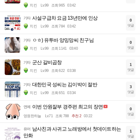
치킨
Lv.99
조회 965
03:42
사설구급차 요금 13년만에 인상
기타
0
댓글
치킨
Lv.99
조회 784
03:42
ㅇㅎ) 유투바 앙밍망씨 친구님
기타
0
댓글
치킨
Lv.99
조회 1141
03:40
군산 갈비곱창
기타
1
댓글
치킨
Lv.99
조회 622
03:38
대한민국 성씨는 김이박이 절반
기타
3
댓글
치킨
Lv.99
조회 651
03:34
이번 안원잘부 경주편 최고의 장면
연예
0
댓글
영원한하늘
Lv.71
조회 788
추천 2
03:22
남사친과 사귀고 노래방에서 첫데이트하는
유머
1
만화
댓글