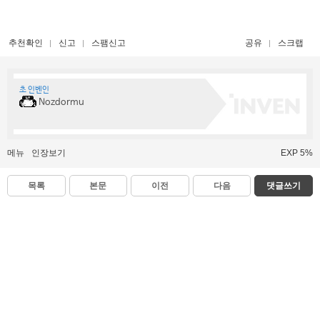
추천확인
신고
스팸신고
공유
스크랩
초 인벤인
Nozdormu
메뉴
인장보기
EXP 5%
목록
본문
이전
다음
댓글쓰기