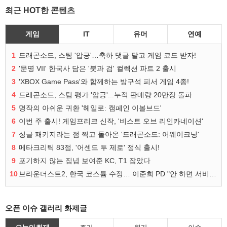
최근 HOT한 콘텐츠
게임
IT
유머
연예
1
드래곤소드, 스팀 '압긍'…축하 댓글 달고 게임 코드 받자!
2
'문명 VII' 한국사 담은 '붓과 검' 컬렉션 파트 2 출시
3
'XBOX Game Pass'와 함께하는 방구석 피서 게임 4종!
4
드래곤소드, 스팀 평가 '압긍'...누적 판매량 20만장 돌파
5
명작의 아쉬운 귀환 '헤일로: 캠페인 이볼브드'
6
이번 주 출시! 게임프리크 신작, '비스트 오브 리인카네이션'
7
싱글 패키지라는 점 찍고 돌아온 '드래곤소드: 어웨이크닝'
8
메타크리틱 83점, '어센드 투 제로' 정식 출시!
9
포기하지 않는 집념 보여준 KC, T1 잡았다
10
브라운더스트2, 한국 코스튬 수정… 이준희 PD "안 하면 서비스 지속 불가"
오픈 이슈 갤러리 화제글