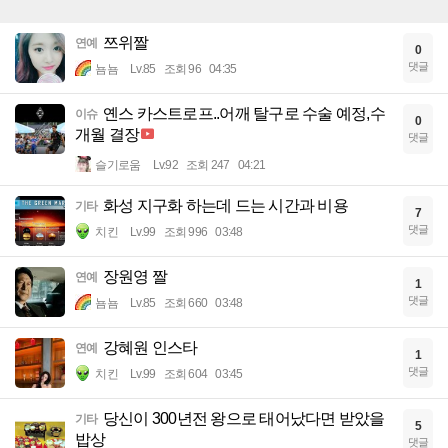
쯔위짤
연예
0
댓글
뇸뇸
Lv.85
조회 96
04:35
옌스 카스트로프..어깨 탈구로 수술 예정,수
이슈
0
개월 결장
댓글
슬기로움
Lv.92
조회 247
04:21
화성 지구화 하는데 드는 시간과 비용
기타
7
댓글
치킨
Lv.99
조회 996
03:48
장원영 짤
연예
1
댓글
뇸뇸
Lv.85
조회 660
03:48
강혜원 인스타
연예
1
댓글
치킨
Lv.99
조회 604
03:45
당신이 300년전 왕으로 태어났다면 받았을
기타
5
밥상
댓글