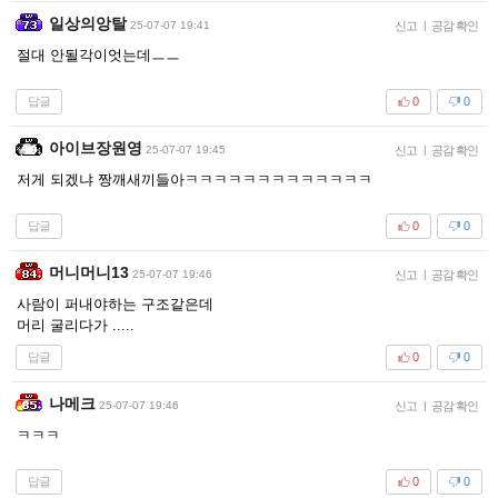
일상의앙탈
25-07-07 19:41
신고
|
공감 확인
절대 안될각이엇는데ㅡㅡ
답글
0
0
아이브장원영
25-07-07 19:45
신고
|
공감 확인
저게 되겠냐 짱깨새끼들아ㅋㅋㅋㅋㅋㅋㅋㅋㅋㅋㅋㅋㅋ
답글
0
0
머니머니13
25-07-07 19:46
신고
|
공감 확인
사람이 퍼내야하는 구조같은데
머리 굴리다가 .....
답글
0
0
나메크
25-07-07 19:46
신고
|
공감 확인
ㅋㅋㅋ
답글
0
0