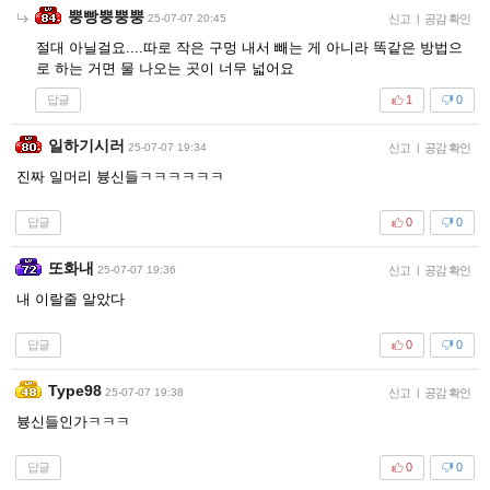
뿡빵뿡뿡뿡
25-07-07 20:45
신고
|
공감 확인
절대 아닐걸요....따로 작은 구멍 내서 빼는 게 아니라 똑같은 방법으
로 하는 거면 물 나오는 곳이 너무 넓어요
답글
1
0
일하기시러
25-07-07 19:34
신고
|
공감 확인
진짜 일머리 븅신들ㅋㅋㅋㅋㅋㅋ
답글
0
0
또화내
25-07-07 19:36
신고
|
공감 확인
내 이랄줄 알았다
답글
0
0
Type98
25-07-07 19:38
신고
|
공감 확인
븅신들인가ㅋㅋㅋ
답글
0
0