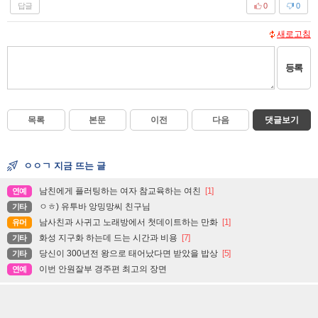
답글
0
0
새로고침
등록
목록
본문
이전
다음
댓글보기
ㅇㅇㄱ 지금 뜨는 글
남친에게 플러팅하는 여자 참교육하는 여친
[1]
연예
ㅇㅎ) 유투바 앙밍망씨 친구님
기타
남사친과 사귀고 노래방에서 첫데이트하는 만화
[1]
유머
화성 지구화 하는데 드는 시간과 비용
[7]
기타
당신이 300년전 왕으로 태어났다면 받았을 밥상
[5]
기타
이번 안원잘부 경주편 최고의 장면
연예