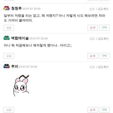
청청루
25-07-07 20:45
신고
|
공감 확인
일부러 저랬을 리는 없고, 왜 저랬지? 아니 저렇게 시도 해보려면 차라
도 가까이 붙여야지.
답글
0
0
백합에이슬
25-07-07 20:46
신고
|
공감 확인
아니 뭐 처음해보나 왜저렇게 됐다냐...아이고;;
답글
0
0
루피
25-07-07 20:50
신고
|
공감 확인
답글
0
0