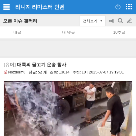
리니지 리마스터
인벤
오픈 이슈 갤러리
전체보기
공
검
글
지
색
내글
내 댓글
10추글
on/off
쓰
기
[유머]
대륙의 물고기 운송 참사
Nozdormu
댓글: 52 개
조회:
13614
추천:
10
2025-07-07 19:19:01