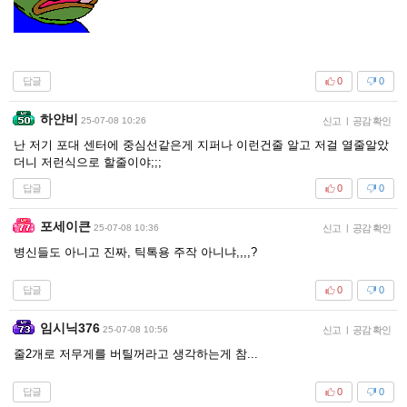
답글
0
0
하얀비
25-07-08 10:26
신고
|
공감 확인
난 저기 포대 센터에 중심선같은게 지퍼나 이런건줄 알고 저걸 열줄알았
더니 저런식으로 할줄이야;;;
답글
0
0
포세이큰
25-07-08 10:36
신고
|
공감 확인
병신들도 아니고 진짜, 틱톡용 주작 아니냐,,,,?
답글
0
0
임시닉376
25-07-08 10:56
신고
|
공감 확인
줄2개로 저무게를 버틸꺼라고 생각하는게 참...
답글
0
0