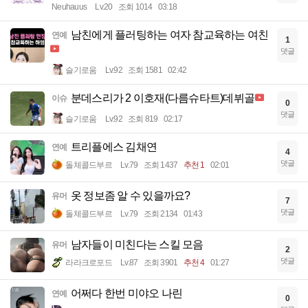
Neuhauus
Lv.20
조회 1014
03:18
남친에게 플러팅하는 여자 참교육하는 여친
연예
1
댓글
슬기로움
Lv.92
조회 1581
02:42
분데스리가 2 이호재(다름슈타트)데뷔골
이슈
0
댓글
슬기로움
Lv.92
조회 819
02:17
트리플에스 김채연
연예
4
댓글
돌체콜드부르
Lv.79
조회 1437
추천 1
02:01
옷 정보좀 알 수 있을까요?
유머
7
댓글
돌체콜드부르
Lv.79
조회 2134
01:43
남자들이 미친다는 스킬 모음
유머
2
댓글
라라크로포드
Lv.87
조회 3901
추천 4
01:27
어쩌다 한번 미야오 나린
연예
0