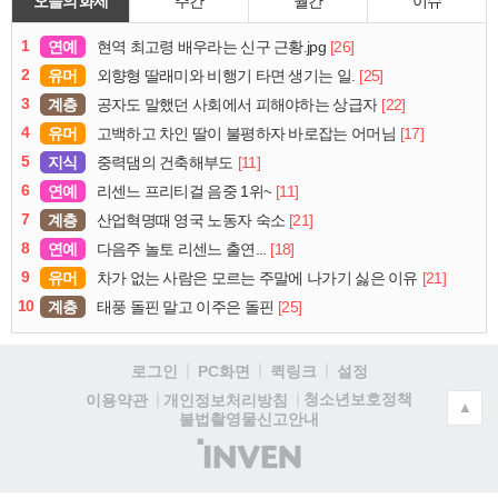
오늘의 화제
주간
월간
이슈
1
연예
[26]
현역 최고령 배우라는 신구 근황.jpg
2
유머
[25]
외향형 딸래미와 비행기 타면 생기는 일.
3
계층
[22]
공자도 말했던 사회에서 피해야하는 상급자
4
유머
[17]
고백하고 차인 딸이 불평하자 바로잡는 어머님
5
지식
[11]
중력댐의 건축해부도
6
연예
[11]
리센느 프리티걸 음중 1위~
7
계층
[21]
산업혁명때 영국 노동자 숙소
8
연예
[18]
다음주 놀토 리센느 출연...
9
유머
[21]
차가 없는 사람은 모르는 주말에 나가기 싫은 이유
10
계층
[25]
태풍 돌핀 말고 이주은 돌핀
로그인
PC화면
퀵링크
설정
청소년보호정책
이용약관
개인정보처리방침
▲
불법촬영물신고안내
(주)
인
벤