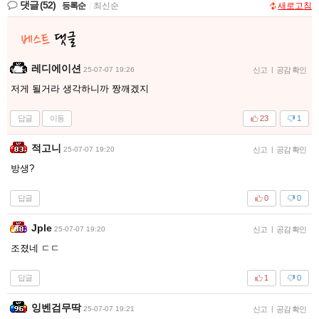
댓글
(52)
등록순
|
최신순
새로고침
레디에이션
25-07-07 19:26
신고
|
공감 확인
저게 될거라 생각하니까 짱깨겠지
답글
이동
23
1
적고니
25-07-07 19:20
신고
|
공감 확인
방생?
답글
0
0
Jple
25-07-07 19:20
신고
|
공감 확인
조졌네 ㄷㄷ
답글
1
0
잉벤검무딱
25-07-07 19:21
신고
|
공감 확인