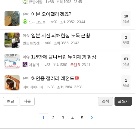
큐땁이알
Lv.88
조회 1998
23:45
이분 오이갤러겠죠?
유머
10
댓글
드라고노브
Lv.90
조회 2052
23:44
일본 지진 피해현장 도독 근황
이슈
3
댓글
빈센트멧젠
Lv.60
조회 3665
23:43
1년만에 끝나버린 뉴이재명 현상
이슈
63
댓글
마검귀
Lv.83
조회 5361
추천 5
23:41
허언증 갤러리 레전드
유머
1
댓글
머머머머머며
Lv.38
조회 1984
23:38
최근
다음
검색
글쓰기
1
2
3
4
5