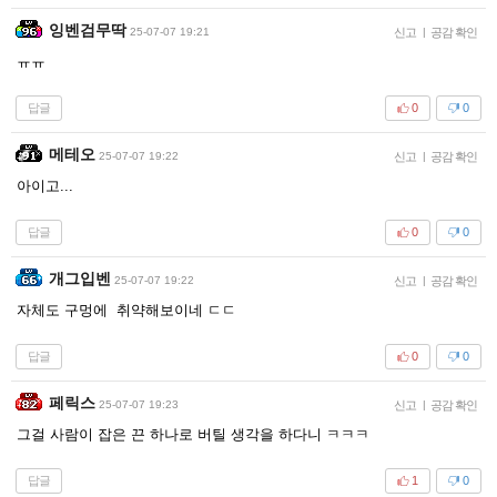
잉벤검무딱
25-07-07 19:21
신고
|
공감 확인
ㅠㅠ
답글
0
0
메테오
25-07-07 19:22
신고
|
공감 확인
아이고...
답글
0
0
개그입벤
25-07-07 19:22
신고
|
공감 확인
자체도 구멍에 취약해보이네 ㄷㄷ
답글
0
0
페릭스
25-07-07 19:23
신고
|
공감 확인
그걸 사람이 잡은 끈 하나로 버틸 생각을 하다니 ㅋㅋㅋ
답글
1
0