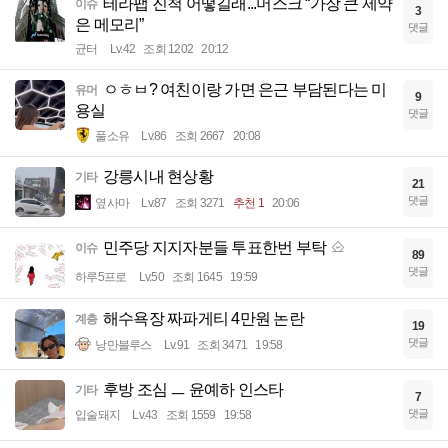
테라팹 진척 어떻길래...머스크 “가장 큰 제약
이슈
3
은 메모리”
댓글
균터
Lv.42
조회 1202
20:12
ㅇㅎㅂ? 여친이랑 가면 은근 부담된다는 미
유머
9
용실
댓글
풀소유
Lv.86
조회 2667
20:08
강릉시내 현상황
기타
21
댓글
옆사마
Lv.87
조회 3271
추천 1
20:06
민주당 지지자분들 투표한번 부탁
이슈
89
댓글
하루5프로
Lv.50
조회 1645
19:59
해수욕장 짜파게티 4만원 논란
계층
19
댓글
낭만블루스
Lv.91
조회 3471
19:58
후방 조심 ㅡ 윤예하 인스타
기타
7
댓글
입술돼지
Lv.43
조회 1559
19:58