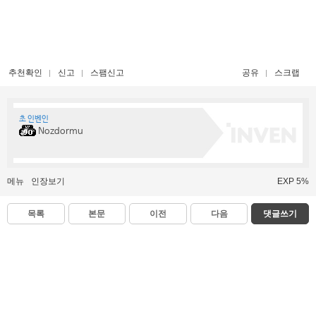
추천확인
신고
스팸신고
공유
스크랩
초 인벤인
Nozdormu
메뉴
인장보기
EXP 5%
목록
본문
이전
다음
댓글쓰기