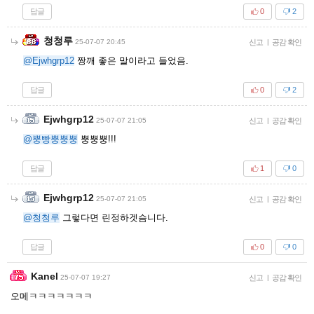
답글
0
2
청청루
25-07-07 20:45
신고
|
공감 확인
@Ejwhgrp12
짱깨 좋은 말이라고 들었음.
답글
0
2
Ejwhgrp12
25-07-07 21:05
신고
|
공감 확인
@뿡빵뿡뿡뿡
뿡뿡뿡!!!
답글
1
0
Ejwhgrp12
25-07-07 21:05
신고
|
공감 확인
@청청루
그렇다면 린정하겟슴니다.
답글
0
0
Kanel
25-07-07 19:27
신고
|
공감 확인
오메ㅋㅋㅋㅋㅋㅋㅋ