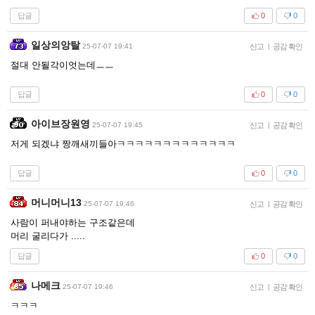
답글
0
0
일상의앙탈
25-07-07 19:41
신고
|
공감 확인
절대 안될각이엇는데ㅡㅡ
답글
0
0
아이브장원영
25-07-07 19:45
신고
|
공감 확인
저게 되겠냐 짱깨새끼들아ㅋㅋㅋㅋㅋㅋㅋㅋㅋㅋㅋㅋㅋ
답글
0
0
머니머니13
25-07-07 19:46
신고
|
공감 확인
사람이 퍼내야하는 구조같은데
머리 굴리다가 .....
답글
0
0
나메크
25-07-07 19:46
신고
|
공감 확인
ㅋㅋㅋ