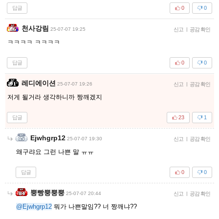
답글
0
0
천사강림
25-07-07 19:25
신고
|
공감 확인
ㅋㅋㅋㅋ ㅋㅋㅋㅋ
답글
0
0
레디에이션
25-07-07 19:26
신고
|
공감 확인
저게 될거라 생각하니까 짱깨겠지
답글
23
1
Ejwhgrp12
25-07-07 19:30
신고
|
공감 확인
왜구랴요 그런 나쁜 말 ㅠㅠ
답글
0
0
뿡빵뿡뿡뿡
25-07-07 20:44
신고
|
공감 확인
@Ejwhgrp12
뭐가 나쁜말임?? 너 짱깨냐??