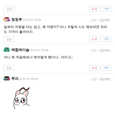
답글
0
0
청청루
25-07-07 20:45
신고
|
공감 확인
일부러 저랬을 리는 없고, 왜 저랬지? 아니 저렇게 시도 해보려면 차라
도 가까이 붙여야지.
답글
0
0
백합에이슬
25-07-07 20:46
신고
|
공감 확인
아니 뭐 처음해보나 왜저렇게 됐다냐...아이고;;
답글
0
0
루피
25-07-07 20:50
신고
|
공감 확인