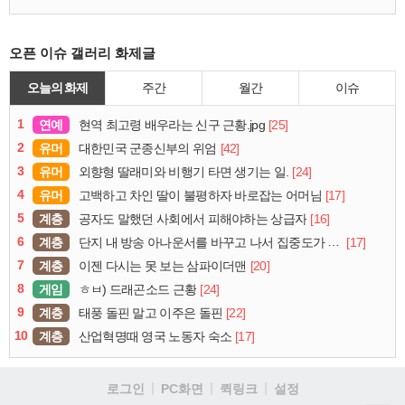
오픈 이슈 갤러리 화제글
오늘의 화제
주간
월간
이슈
1
연예
[25]
현역 최고령 배우라는 신구 근황.jpg
2
유머
[42]
대한민국 군종신부의 위엄
3
유머
[24]
외향형 딸래미와 비행기 타면 생기는 일.
4
유머
[17]
고백하고 차인 딸이 불평하자 바로잡는 어머님
5
계층
[16]
공자도 말했던 사회에서 피해야하는 상급자
6
계층
[17]
단지 내 방송 아나운서를 바꾸고 나서 집중도가 확 올라갔다는 한 아파트의 안내방송
7
계층
[20]
이젠 다시는 못 보는 삼파이더맨
8
게임
[24]
ㅎㅂ) 드래곤소드 근황
9
계층
[22]
태풍 돌핀 말고 이주은 돌핀
10
계층
[17]
산업혁명때 영국 노동자 숙소
로그인
PC화면
퀵링크
설정