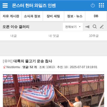
몬스터 헌터 와일즈
인벤
자유 게시판
소식과 정보
장비 세팅
정보 · 뉴스
DB
오픈 이슈 갤러리
전체보기
공
검
글
지
색
내글
내 댓글
10추글
on/off
쓰
기
[유머]
대륙의 물고기 운송 참사
Nozdormu
댓글: 52 개
조회:
13613
추천:
10
2025-07-07 19:19:01