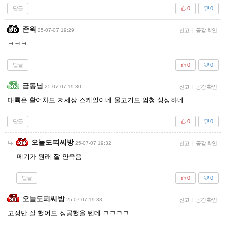
답글
0
0
존윅
25-07-07 19:29
신고
|
공감 확인
ㅋㅋㅋ
답글
0
0
금동님
25-07-07 19:30
신고
|
공감 확인
대륙은 활어차도 저세상 스케일이네 물고기도 엄청 싱싱하네
답글
0
0
오늘도피씨방
25-07-07 19:32
신고
|
공감 확인
메기가 원래 잘 안죽음
답글
0
0
오늘도피씨방
25-07-07 19:33
신고
|
공감 확인
고정만 잘 했어도 성공했을 텐데 ㅋㅋㅋㅋ