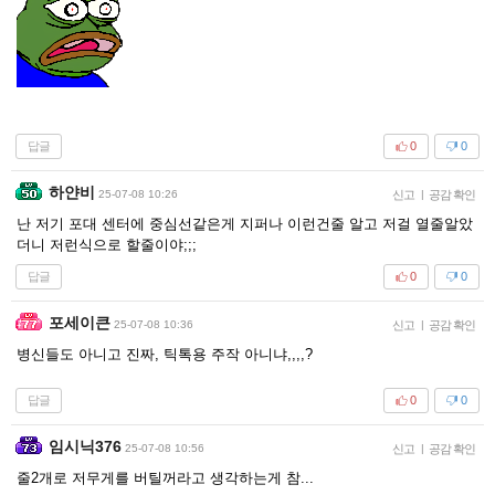
답글
0
0
하얀비
25-07-08 10:26
신고
|
공감 확인
난 저기 포대 센터에 중심선같은게 지퍼나 이런건줄 알고 저걸 열줄알았
더니 저런식으로 할줄이야;;;
답글
0
0
포세이큰
25-07-08 10:36
신고
|
공감 확인
병신들도 아니고 진짜, 틱톡용 주작 아니냐,,,,?
답글
0
0
임시닉376
25-07-08 10:56
신고
|
공감 확인
줄2개로 저무게를 버틸꺼라고 생각하는게 참...