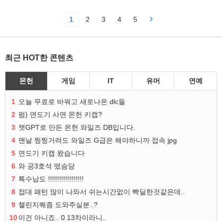
1
2
3
4
5
최근 HOT한 콘텐츠
몬헌
게임
IT
유머
연예
1
오늘 무료로 바꿔고 새로나온 dlc들
2
펌) 면도기 사면 몬헌 키캡?
3
챗GPT로 만든 몬헌 와일즈 DB입니다.
4
맨날 찡찡거려도 와일즈 G급은 해야하니까 접속 jpg
5
면도기 키캡 왔습니다
6
와 공3호석 떴슴당
7
특수납도 !!!!!!!!!!!!!!!!!!
8
접대 패턴 많이 나와서 쉬는시간없이 빡딜한것같은데..
9
챌린지퀘좀 도와주실분..?
10
이건 아니죠.. 0.13차이라니..