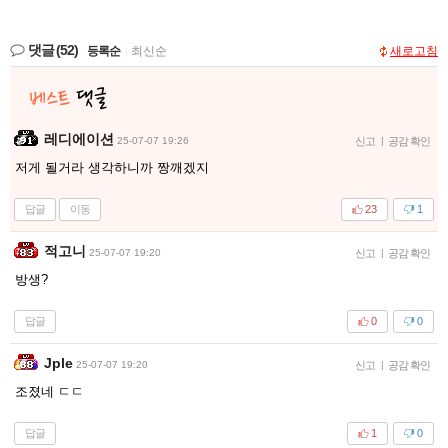
댓글
(52)
등록순
|
최신순
새로고침
레디에이션
25-07-07 19:26
신고
|
공감 확인
저게 될거라 생각하니까 짱깨겠지
답글
이동
23
1
적고니
25-07-07 19:20
신고
|
공감 확인
방생?
답글
0
0
Jple
25-07-07 19:20
신고
|
공감 확인
조졌네 ㄷㄷ
답글
1
0