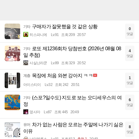
구매자가 잘못했을 것 같은 상황
기타
0
댓글
히스파니에
Lv.91
조회 209
20:57
로또 제1236회차 당첨번호 (2026년 08월 08
기타
4
일 추첨)
댓글
사실난라쿤
Lv.89
조회 329
20:52
목장에 처음 와본 강아지 ㅋㅋ
계층
1
댓글
아이스티이
Lv.32
조회 242
20:51
(스포?일수도) 지도로 보는 오디세우스의 여
기타
6
정
댓글
옆사마
Lv.87
조회 445
20:49
차가 없는 사람은 모르는 주말에 나가기 싫은
유머
8
이유
댓글
낭만블루스
Lv.91
조회 613
추천 1
20:49