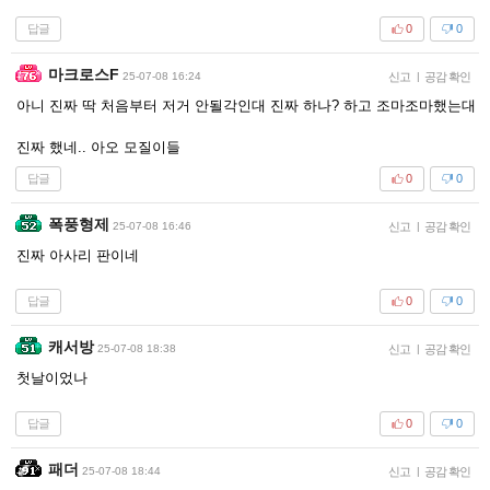
답글
0
0
마크로스F
25-07-08 16:24
신고
|
공감 확인
아니 진짜 딱 처음부터 저거 안될각인대 진짜 하나? 하고 조마조마했는대
진짜 했네.. 아오 모질이들
답글
0
0
폭풍형제
25-07-08 16:46
신고
|
공감 확인
진짜 아사리 판이네
답글
0
0
캐서방
25-07-08 18:38
신고
|
공감 확인
첫날이었나
답글
0
0
패더
25-07-08 18:44
신고
|
공감 확인