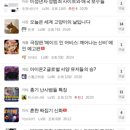
미성년자 성범죄 사이트와 애국 보수들
이슈
1
댓글
조졋네이거
Lv.36
조회 1165
추천 4
20:29
오늘은 세계 고양이의 날입니다
사진
14
댓글
읏큐
Lv.86
조회 743
20:29
극장판 '메이드 인 어비스: 깨어나는 신비' 메
계층
1
인 예고편
댓글
언데드
Lv.90
조회 530
20:24
아이온2 글로벌 서양 유저들의 승?
게임
1
댓글
스톰근위병
Lv.80
조회 1282
20:20
총기 난사범들 특징
기타
11
댓글
히스파니에
Lv.91
조회 1270
추천 1
20:20
흔한 짜집기 신화
지식
4
댓글
아브라카
Lv.91
조회 626
20:12