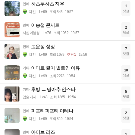
하츠투하츠 지우
연예
1
댓글
치킨
Lv.99
조회 843
19:57
이승철 콘서트
연예
2
댓글
사십이불성
Lv.76
조회 1062
19:57
고윤정 성장
연예
7
댓글
치킨
Lv.99
조회 1679
추천 1
19:56
이마트 귤이 별로인 이유
기타
10
댓글
치킨
Lv.99
조회 2273
19:54
후방 ㅡ 명아추 인스타
기타
5
댓글
입술돼지
Lv.43
조회 1365
19:54
피프티피프티 아테나
연예
2
댓글
치킨
Lv.99
조회 819
19:54
아이브 리즈
연예
1