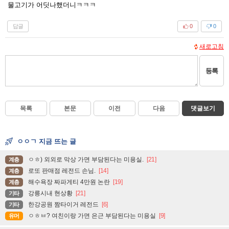
물고기가 어딧나했더니ㅋㅋㅋ
답글
0
0
새로고침
등록
목록
본문
이전
다음
댓글보기
ㅇㅇㄱ 지금 뜨는 글
ㅇㅎ) 외외로 막상 가면 부담된다는 미용실.
[21]
계층
로또 판매점 레전드 손님.
[14]
계층
해수욕장 짜파게티 4만원 논란
[19]
계층
강릉시내 현상황
[21]
기타
한강공원 짬타이거 레전드
[6]
기타
ㅇㅎㅂ? 여친이랑 가면 은근 부담된다는 미용실
[9]
유머