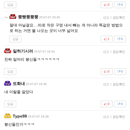
답글
0
0
뿡빵뿡뿡뿡
25-07-07 20:45
신고
|
공감 확인
절대 아닐걸요....따로 작은 구멍 내서 빼는 게 아니라 똑같은 방법으
로 하는 거면 물 나오는 곳이 너무 넓어요
답글
1
0
일하기시러
25-07-07 19:34
신고
|
공감 확인
진짜 일머리 븅신들ㅋㅋㅋㅋㅋㅋ
답글
0
0
또화내
25-07-07 19:36
신고
|
공감 확인
내 이랄줄 알았다
답글
0
0
Type98
25-07-07 19:38
신고
|
공감 확인
븅신들인가ㅋㅋㅋ