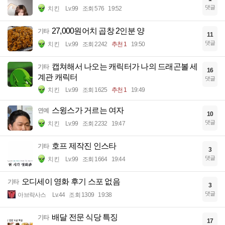
댓글
치킨
Lv.99
조회 576
19:52
27,000원어치 곱창 2인분 양
기타
11
댓글
치킨
Lv.99
조회 2242
추천 1
19:50
캡쳐해서 나오는 캐릭터가 나의 드래곤볼 세
기타
16
계관 캐릭터
댓글
치킨
Lv.99
조회 1625
추천 1
19:49
스윙스가 거르는 여자
연예
10
댓글
치킨
Lv.99
조회 2232
19:47
호프 제작진 인스타
기타
3
댓글
치킨
Lv.99
조회 1664
19:44
오디세이 영화 후기 스포 없음
기타
3
댓글
아브락사스
Lv.44
조회 1309
19:38
배달 전문 식당 특징
기타
17