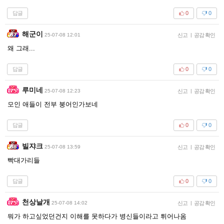
답글
0
0
해군이
25-07-08 12:01
신고
|
공감 확인
왜 그래...
답글
0
0
루미네
25-07-08 12:23
신고
|
공감 확인
모인 애들이 전부 붕어인가보네
답글
0
0
빌쟈크
25-07-08 13:59
신고
|
공감 확인
빡대가리들
답글
0
0
천상날개
25-07-08 14:02
신고
|
공감 확인
뭐가 하고싶었던건지 이해를 못하다가 병신들이라고 튀어나옴