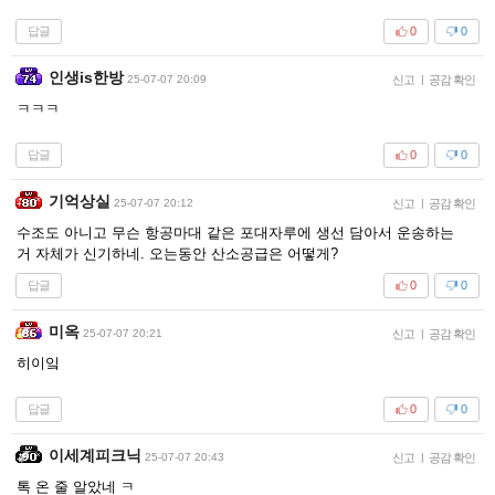
답글
0
0
인생is한방
25-07-07 20:09
신고
|
공감 확인
ㅋㅋㅋ
답글
0
0
기억상실
25-07-07 20:12
신고
|
공감 확인
수조도 아니고 무슨 항공마대 같은 포대자루에 생선 담아서 운송하는
거 자체가 신기하네. 오는동안 산소공급은 어떻게?
답글
0
0
미옥
25-07-07 20:21
신고
|
공감 확인
히이잌
답글
0
0
이세계피크닉
25-07-07 20:43
신고
|
공감 확인
톡 온 줄 알았네 ㅋ