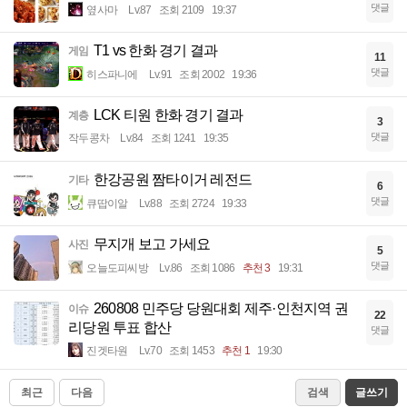
댓글
옆사마
Lv.87
조회 2109
19:37
T1 vs 한화 경기 결과
게임
11
댓글
히스파니에
Lv.91
조회 2002
19:36
LCK 티원 한화 경기 결과
계층
3
댓글
작두콩차
Lv.84
조회 1241
19:35
한강공원 짬타이거 레전드
기타
6
댓글
큐땁이알
Lv.88
조회 2724
19:33
무지개 보고 가세요
사진
5
댓글
오늘도피씨방
Lv.86
조회 1086
추천 3
19:31
260808 민주당 당원대회 제주·인천지역 권
이슈
22
리당원 투표 합산
댓글
진겟타원
Lv.70
조회 1453
추천 1
19:30
최근
다음
검색
글쓰기