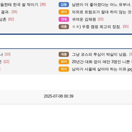
들한테 한국 쌀 먹이기
[38]
남편이 더 좋아졌다는 어느 유부녀.
감동
 결과.
[28]
의외로 트럼프가 절대 하지 않는 
유머
 삼촌
[62]
귀여운 김채원
[15]
연예
ㅇㅎ) 우중 캠핑 최고의 장점.
[55]
계층
나
[10]
그냥 코스피 투심이 박살이 났음.
[
계층
존
[22]
20년간 대화 없이 애만 3명인 니뽄
유머
]
남자가 서울에 살아야 하는 이유.jp
유머
2025-07-08 00:39