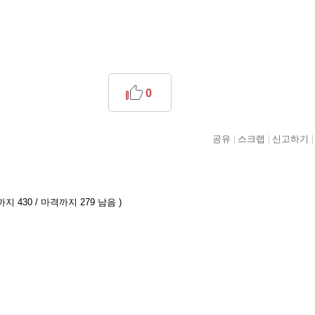
0
공유
스크랩
신고하기
지 430 / 마격까지 279 남음 )