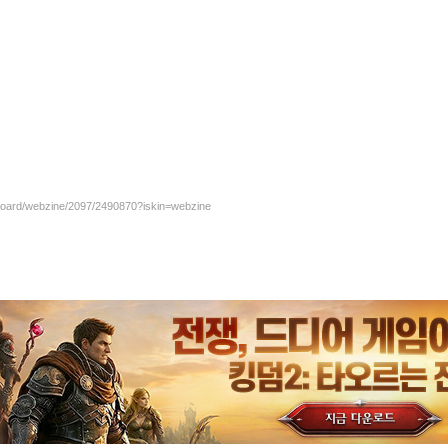
/board/webzine/2097/2490870?iskin=webzine