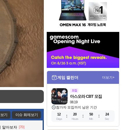
인
벤
배
너
게임 캘린더
더보기+
모집
아스오라 CBT 모집
08.19
참가자 모집까지 남은 기간
12
20
50
23
제보기
이슈 화제보기
Days
Hours
Min
Sec
해 알아보자
[70]