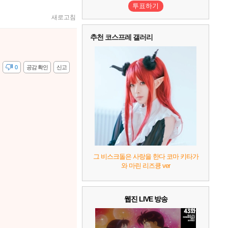
투표하기
새로고침
10
레고 배트맨: 레거시 오브 더 다크 나이트
추천 코스프레 갤러리
감
0
공감 확인
신고
그 비스크돌은 사랑을 한다 코마 키타가
와 마린 리즈큥 ver
웹진 LIVE 방송