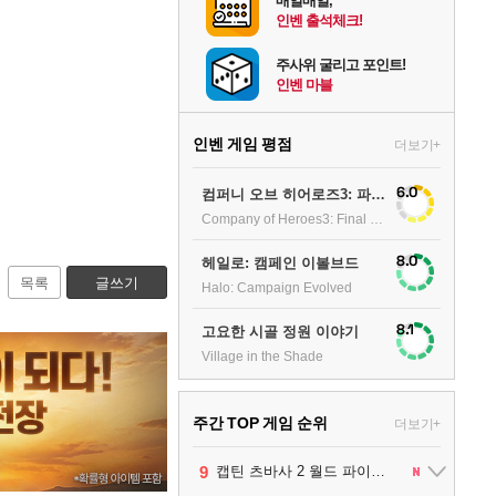
매일매일,
인벤 출석체크!
주사위 굴리고 포인트!
인벤 마블
인벤 게임 평점
더보기+
6.0
컴퍼니 오브 히어로즈3: 파이널 스탠드
Company of Heroes3: Final stand
8.0
헤일로: 캠페인 이볼브드
목록
글쓰기
Halo: Campaign Evolved
8.1
고요한 시골 정원 이야기
Village in the Shade
주간 TOP 게임 순위
더보기+
1
2
3
4
5
6
7
8
9
팰월드
프로야구스피리츠2026
드래곤소드 : 어웨이크닝
블라인드 삼국
리듬 천국 미라클 스타즈
헤일로: 캠페인 이볼브드
캡틴 츠바사 2 월드 파이터즈
어쌔신 크리드: 블랙 플래그 리싱크드
그랑블루 판타지 리링크 - 엔드리스 라그나로크
1
2
2
1
1
2
2