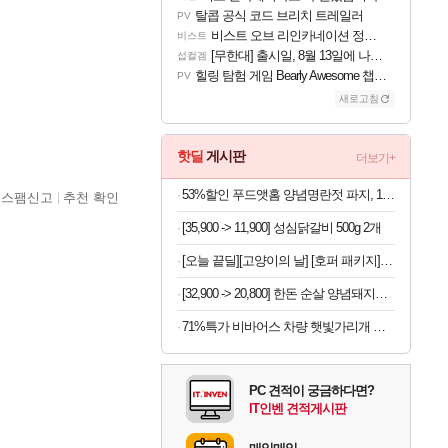
탈콥 공식 코드 브리치 트레일러
PV
비스트 오브 리인카네이션 정보/공략글 모음
비스트
[무한대] 출시일, 8월 13일에 나오나
섭컬겜
힐링 탐험 게임 Bearly Awesome 챕터 1 트레일러
PV
새로고침
핫딜
게시판
더보기+
53%할인 푸드앳홈 양념명란젓 파지, 1kg, 1개
스팸신고
추천 확인
[35,900 -> 11,900] 성심닭갈비 500g 2개
[오늘 끝딜][고양이의 날] [호퍼 패키지] 리터로봇4 고양이 자동 화장실(블랙) + 리터호퍼
[32,900 -> 20,800] 한돈 순살 양념돼지갈비 300g 5개
71%특가 비바어스 차량 햇빛가리개 광반사코팅 썬블록 우산, 암막블랙, 1개
PC 견적이 궁금하다면?
IT인벤 견적게시판