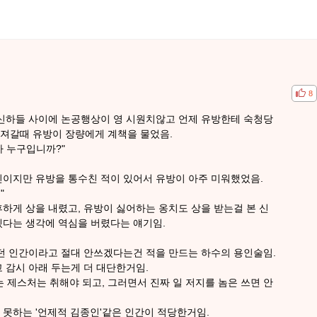
공감
비공
8
 신하들 사이에 논공행상이 영 시원치않고 언제 유방한테 숙청당
져갈때 유방이 장량에게 계책을 물었음.
가 누구입니까?"
신이지만 유방을 통수친 적이 있어서 유방이 아주 미워했었음.
"
하게 상을 내렸고, 유방이 싫어하는 옹치도 상을 받는걸 본 신
겠다는 생각에 역심을 버렸다는 얘기임.
있던 인간이라고 절대 안쓰겠다는건 적을 만드는 하수의 용인술임.
 감시 아래 두는게 더 대단한거임.
는 제스처는 취해야 되고, 그러면서 진짜 일 저지를 놈은 쓰면 안
 못하는 '언제적 김종인'같은 인간이 적당한거임.