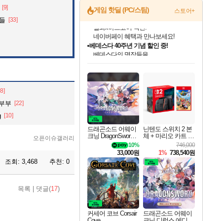
[9]
게임 핫딜 (PC/스팀)
스토어+
것들
[33]
베데스다 40주년 기념 할인 중!
베데스다의 명작들을
40주년 프로모션으로 만나보세요!
인벤게임즈 8월 특별 할인!
드래곤소드: 어웨이크닝 입점!
문명 7 특별 할인!
귀무자: 검의 길 예약 판매 중!
비스트 오브 리인카네이션 정식 출시!
커세어 코브 출시 기념 할인!
더 렐릭 퍼스트 가디언 정식 출시
마블 투혼 파이팅 소울즈 예약 판매 중!
캡콤 프렌차이즈 할인 진행 중!
캡콤 일부 상품 상시 할인
스타워즈 은하계 레이서
로블록스 기프트 카드 공식 입점
인기 퍼블리셔 모음!
스팀으로 만나는 드래곤소드!
조선&고려 DLC 출시 예정
10% 할인과
게임프릭 신작 IP
해적'섬'을 발전시키자!
설화x하드코어 액션!
마블 히어로 총 출동&화려한 격투!
몬헌, 바하 등 인기 IP를
몬헌 와일즈 & 드래곤즈 도그마2
인벤게임즈에서 10% 추가 적립
Robux를 가장 안전하고
최대 90% 할인가를 만나보세요!
네이버혜택과 함께 만나보세요!
50%할인&추가 적립까지!
이니&베니 혜택까지!
네이버 혜택가와 함께 예약하세요!
할인&네이버혜택으로 만나보세요!
네이버페이 혜택과 만나보세요!
네이버 포인트 혜택까지!
할인가에 만나보세요!
일부 에디션 상시 할인!
혜택으로 예약 판매 중
편안하게 충전하세요
38]
 부부
[22]
g
[10]
드래곤소드 어웨이
닌텐도 스위치 2 본
크닝 DragonSword A
체 + 마리오 카트 월
오픈이슈갤러리
wakening
드
10%
746,000
33,000원
1%
738,540원
조회:
3,468
추천:
0
목록
|
댓글(
17
)
커세어 코브 Corsair
드래곤소드 어웨이
Cove
크닝 디럭스 에디션