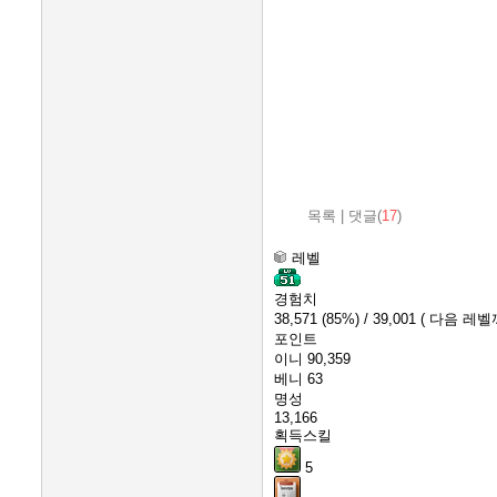
목록
|
댓글(
17
)
레벨
경험치
38,571
(85%)
/ 39,001
( 다음 레벨까
포인트
이니
90,359
베니
63
명성
13,166
획득스킬
5