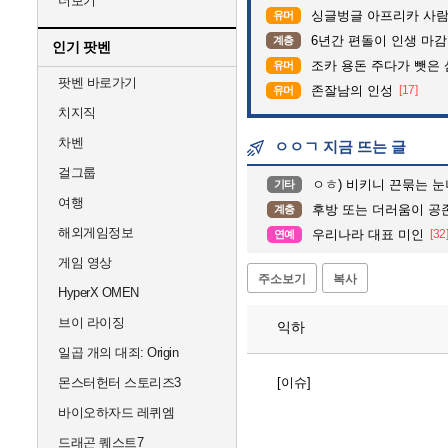
더보기
싱글벙글 아프리카 사람
유머
6년간 편돌이 인생 마감
계층
인기 팟벤
조카 용돈 주다가 뺏은
유머
팟벤 바로가기
존잘남의 인성
[17]
유머
치지직
차벤
ㅇㅇㄱ 지금 뜨는 글
걸그룹
ㅇㅎ) 비키니 끈묶는 눈
기타
여행
후방 또는 더러움이 공
계층
해외게임정보
우리나라 대표 미인
[32
연예
게임 영상
주소보기
복사
HyperX OMEN
브이 라이징
익하
일곱 개의 대죄: Origin
몬스터헌터 스토리즈3
[이슈]
바이오하자드 레퀴엠
드래곤 퀘스트7