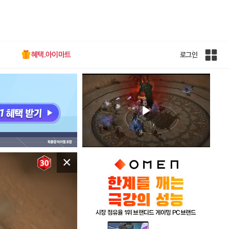
혜택.아이마트
로그인
인
벤
전
체
사
이
트
맵
×