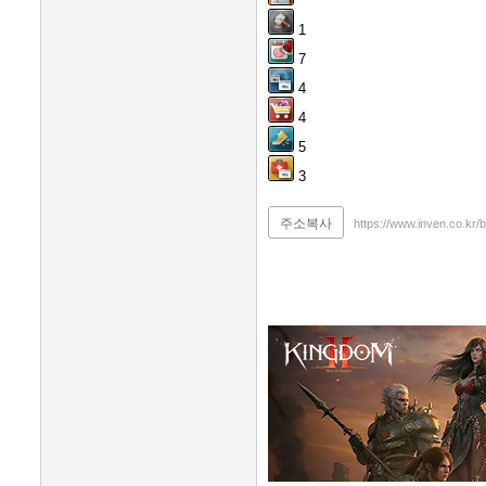
1
7
4
4
5
3
주소복사
https://www.inven.co.kr