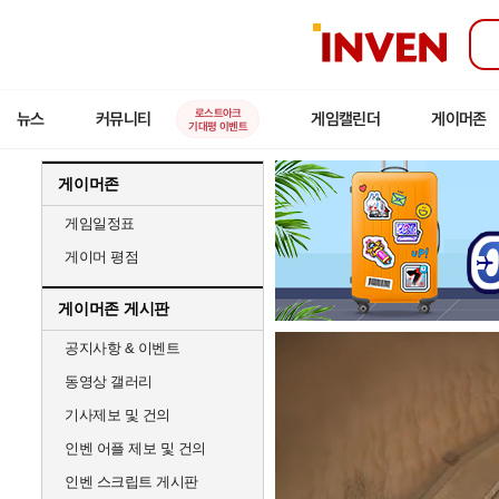
인
벤
로스트아크
뉴스
커뮤니티
게임캘린더
게이머존
기대평 이벤트
게이머존
게임일정표
게이머 평점
게이머존 게시판
공지사항 & 이벤트
동영상 갤러리
기사제보 및 건의
인벤 어플 제보 및 건의
인벤 스크립트 게시판