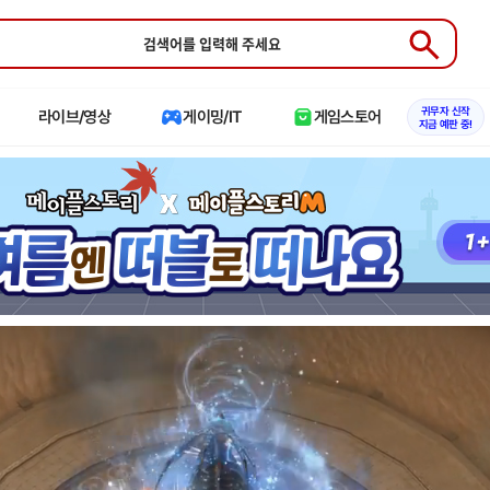
Submit
귀무자 신작
라이브/영상
게이밍/IT
게임스토어
지금 예판 중!