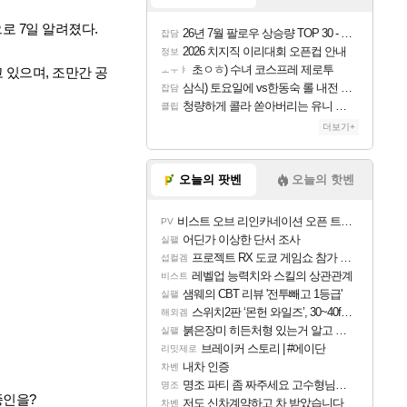
로 7일 알려졌다.
26년 7월 팔로우 상승량 TOP 30 - 월간 치지직
잡담
2026 치지직 이리대회 오픈컵 안내
정보
초ㅇㅎ) 수녀 코스프레 제로투
 있으며, 조만간 공
ㅗㅜㅑ
삼식) 토요일에 vs한동숙 롤 내전 예정
잡담
청량하게 콜라 쏟아버리는 유니 ㅋㅋㅋ
클립
더보기+
오늘의 팟벤
오늘의 핫벤
비스트 오브 리인카네이션 오픈 트레일러
PV
어딘가 이상한 단서 조사
실팰
프로젝트 RX 도쿄 게임쇼 참가 결정
섭컬겜
레벨업 능력치와 스킬의 상관관계
비스트
샘웨의 CBT 리뷰 '전투빼고 1등급'
실팰
스위치2판 ‘몬헌 와일즈’, 30~40fps 목표 추정
해외겜
붉은장미 히든처형 있는거 알고 있었음?
실팰
브레이커 스토리 | #에이단
리밋제로
내차 인증
차벤
명조 파티 좀 짜주세요 고수형님들…
명조
종인을?
저도 신차계약하고 차 받았습니다
차벤