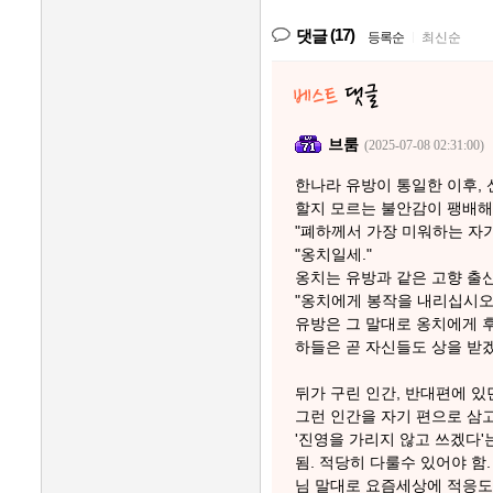
(17)
댓글
등록순
|
최신순
브룸
(2025-07-08 02:31:00)
한나라 유방이 통일한 이후,
할지 모르는 불안감이 팽배해
"폐하께서 가장 미워하는 자
"옹치일세."
옹치는 유방과 같은 고향 출
"옹치에게 봉작을 내리십시오
유방은 그 말대로 옹치에게 후
하들은 곧 자신들도 상을 받
뒤가 구린 인간, 반대편에 
그런 인간을 자기 편으로 삼고
'진영을 가리지 않고 쓰겠다'
됨. 적당히 다룰수 있어야 함.
님 말대로 요즘세상에 적응도