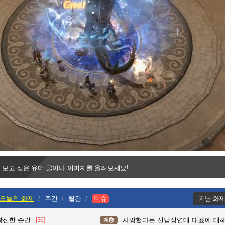
Progress
:
Loaded
:
0%
0%
 보고 싶은 유머 글이나 이미지를 올려보세요!
오늘의 화제
주간
월간
이슈
지난 화
확신한 순간.
[36]
사망했다는 신남성연대 대표에 대
계층