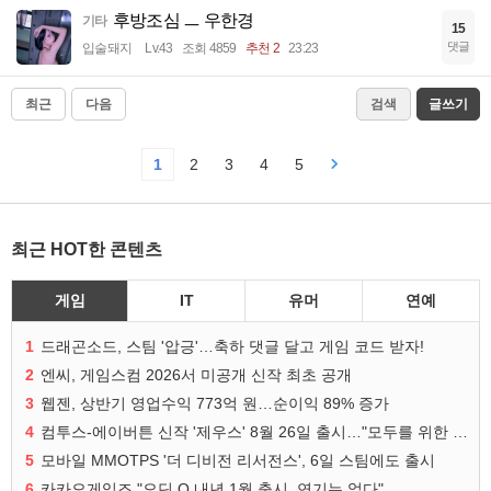
후방조심 ㅡ 우한경
기타
15
댓글
입술돼지
Lv.43
조회 4859
추천 2
23:23
최근
다음
검색
글쓰기
1
2
3
4
5
최근 HOT한 콘텐츠
게임
IT
유머
연예
1
드래곤소드, 스팀 '압긍'…축하 댓글 달고 게임 코드 받자!
2
엔씨, 게임스컴 2026서 미공개 신작 최초 공개
3
웹젠, 상반기 영업수익 773억 원…순이익 89% 증가
4
컴투스-에이버튼 신작 '제우스' 8월 26일 출시…"모두를 위한 경쟁"
5
모바일 MMOTPS '더 디비전 리서전스', 6일 스팀에도 출시
6
카카오게임즈 "오딘 Q 내년 1월 출시, 연기는 없다"