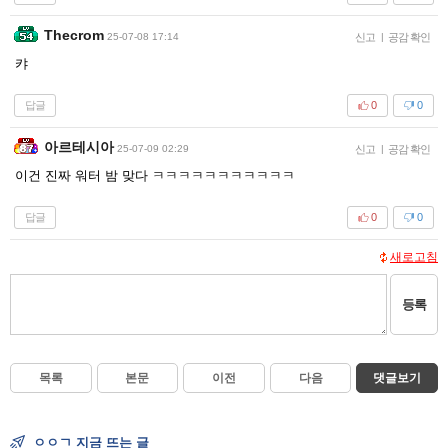
Thecrom
25-07-08 17:14
신고
|
공감 확인
캬
답글
0
0
아르테시아
25-07-09 02:29
신고
|
공감 확인
이건 진짜 워터 밤 맞다 ㅋㅋㅋㅋㅋㅋㅋㅋㅋㅋㅋ
답글
0
0
새로고침
등록
목록
본문
이전
다음
댓글보기
ㅇㅇㄱ 지금 뜨는 글