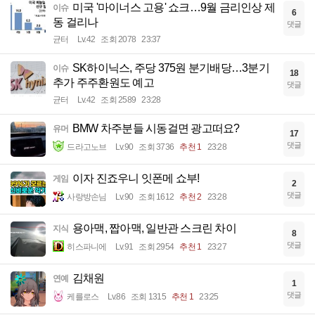
미국 '마이너스 고용' 쇼크…9월 금리인상 제
이슈
6
동 걸리나
댓글
균터
Lv.42
조회 2078
23:37
SK하이닉스, 주당 375원 분기배당…3분기
이슈
18
추가 주주환원도 예고
댓글
균터
Lv.42
조회 2589
23:28
BMW 차주분들 시동걸면 광고떠요?
유머
17
댓글
드라고노브
Lv.90
조회 3736
추천 1
23:28
이자 진죠우니 잇폰메 쇼부!
게임
2
댓글
사랑방손님
Lv.90
조회 1612
추천 2
23:28
용아맥, 짭아맥, 일반관 스크린 차이
지식
8
댓글
히스파니에
Lv.91
조회 2954
추천 1
23:27
김채원
연예
1
댓글
케를로스
Lv.86
조회 1315
추천 1
23:25