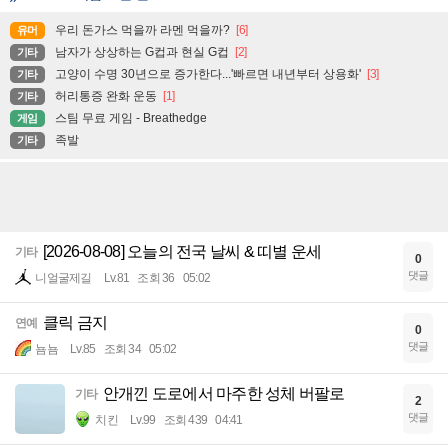
우리 돈가스 먹을까 라멘 먹을까?
[6]
유머
남자가 상상하는 G컵과 현실 G컵
[2]
기타
고양이 수명 30년으로 증가한다...'빠르면 내년부터 상용화'
[3]
기타
허리통증 완화 운동
[1]
기타
스팀 무료 게임 - Breathedge
게임
족발
기타
[2026-08-08] 오늘의 전국 날씨 & 띠별 운세
기타
0
댓글
니얼굴제길
Lv.81
조회 36
05:02
클릭 금지
연예
0
댓글
뇸뇸
Lv.85
조회 34
05:02
안개낀 도로에서 마주한 성체 버팔로
기타
2
댓글
치킨
Lv.99
조회 439
04:41