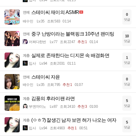
스테이씨 재이의 ASMR
연예
0
댓글
배수민
Lv.35
조회 583
01:14
중구 난방이라는 블랙핑크 10주년 팬미팅
연예
10
댓글
어쩌다한번
Lv.77
조회 2247
추천 1
01:14
실제로 존재한다는 디지몬 속 배경화면
계층
1
댓글
입사
Lv.94
조회 2031
01:11
스테이씨 자윤
연예
0
댓글
배수민
Lv.35
조회 795
추천 1
01:07
김풍의 후라이팬 라면
계층
5
댓글
부엔까미노
Lv.87
조회 2410
추천 3
01:00
(ㅇㅎ?) 잘생긴 남자 보면 혀가 나오는 여자
계층
5
댓글
입사
Lv.94
조회 4903
추천 1
00:51