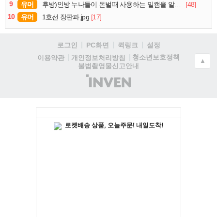
9
유머
[48]
후방)인방 누나들이 돈벌때 사용하는 밑캠을 알아보자
10
유머
[17]
1호선 장판파.jpg
로그인
PC화면
퀵링크
설정
청소년보호정책
이용약관
개인정보처리방침
▲
불법촬영물신고안내
(주)
인
벤