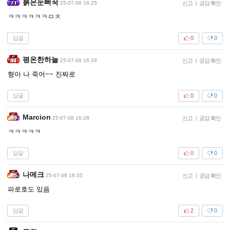
붉은눈뻐꾹
25-07-08 16:25
신고
|
공감 확인
ㅋㅋㅋㅋㅋㅋㅁㅊ
답글
0
0
평온한하늘
25-07-08 16:28
신고
|
공감 확인
형아 나 죽어~~ 진짜로
답글
0
0
Marcion
25-07-08 16:28
신고
|
공감 확인
ㅋㅋㅋㅋㅋ
답글
0
0
나메크
25-07-08 16:35
신고
|
공감 확인
파로호도 있음
답글
2
0