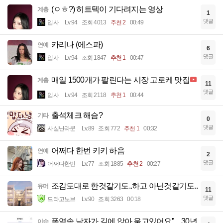
(ㅇㅎ?) 히트텍이 기다려지는 영상
계층
1
댓글
입사
Lv.94
조회 4013
추천 2
00:49
카리나 (에스파)
연예
6
댓글
입사
Lv.94
조회 1847
추천 1
00:47
매일 1500개가 팔린다는 시장 고로케 맛집
계층
11
댓글
입사
Lv.94
조회 2118
추천 1
00:44
출석체크 해슴?
기타
0
댓글
사실난라쿤
Lv.89
조회 772
추천 1
00:32
어쩌다 한번 키키 하음
연예
2
댓글
어쩌다한번
Lv.77
조회 1885
추천 2
00:27
조감도대로 한것같기도..하고 아닌것같기도..
유머
11
댓글
드라고노브
Lv.90
조회 3263
00:18
폭염속 남자가 길에 앉아 울고있어요”…30년
이슈