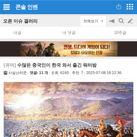
콘솔
인벤
오픈 이슈 갤러리
전체보기
공
검
글
지
색
내글
내 댓글
10추글
on/off
쓰
기
[유머]
수많은 중국인이 한국 와서 즐긴 워터밤
사실난라쿤
댓글: 11 개
조회:
6240
추천:
7
2025-07-08 16:22:36