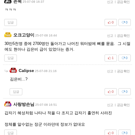
존윅
25-07-08 16:37
신고
|
공감 확인
ㅋㅋㅋ
답글
0
0
오크고양이
25-07-08 16:44
신고
|
공감 확인
30만5천명 중에 2700명만 돌아가고 나머진 워터밤에 뼈를 묻음. 그 시절
에도 현아나 김은비 급이 있었다는 증거.
답글
1
0
Calipse
25-07-08 21:16
신고
|
공감 확인
김은비...?
답글
0
0
사랑방손님
25-07-08 16:51
신고
|
공감 확인
갑자기 혜성처럼 나타나 적을 다 조지고 갑자기 홀연히 사라진
정체를 알수없는 장군 이라던데 정보가 없대요
답글
0
0