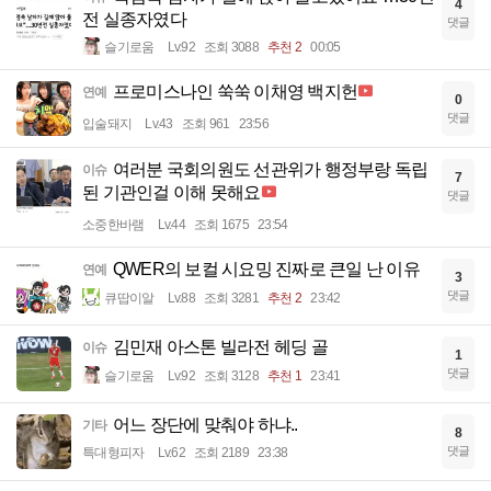
4
전 실종자였다
댓글
슬기로움
Lv.92
조회 3088
추천 2
00:05
프로미스나인 쑥쑥 이채영 백지헌
연예
0
댓글
입술돼지
Lv.43
조회 961
23:56
여러분 국회의원도 선관위가 행정부랑 독립
이슈
7
된 기관인걸 이해 못해요
댓글
소중한바램
Lv.44
조회 1675
23:54
QWER의 보컬 시요밍 진짜로 큰일 난 이유
연예
3
댓글
큐땁이알
Lv.88
조회 3281
추천 2
23:42
김민재 아스톤 빌라전 헤딩 골
이슈
1
댓글
슬기로움
Lv.92
조회 3128
추천 1
23:41
어느 장단에 맞춰야 하냐..
기타
8
댓글
특대형피자
Lv.62
조회 2189
23:38