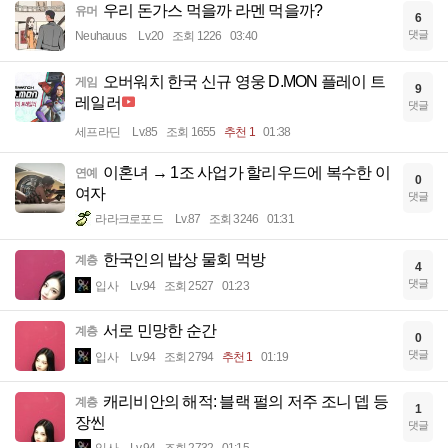
우리 돈가스 먹을까 라멘 먹을까?
유머
6
댓글
Neuhauus
Lv.20
조회 1226
03:40
오버워치 한국 신규 영웅 D.MON 플레이 트
게임
9
레일러
댓글
세프라딘
Lv.85
조회 1655
추천 1
01:38
이혼녀 → 1조 사업가 할리우드에 복수한 이
연예
0
여자
댓글
라라크로포드
Lv.87
조회 3246
01:31
한국인의 밥상 물회 먹방
계층
4
댓글
입사
Lv.94
조회 2527
01:23
서로 민망한 순간
계층
0
댓글
입사
Lv.94
조회 2794
추천 1
01:19
캐리비안의 해적: 블랙 펄의 저주 조니 뎁 등
계층
1
장씬
댓글
입사
Lv.94
조회 2732
01:15