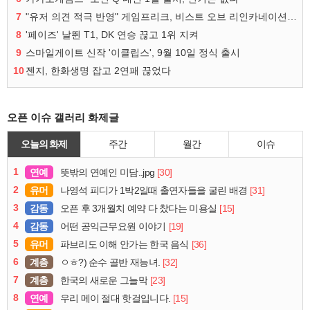
7
"유저 의견 적극 반영" 게임프리크, 비스트 오브 리인카네이션 개선 나선다
8
'페이즈' 날뛴 T1, DK 연승 끊고 1위 지켜
9
스마일게이트 신작 '이클립스', 9월 10일 정식 출시
10
젠지, 한화생명 잡고 2연패 끊었다
오픈 이슈 갤러리 화제글
오늘의 화제
주간
월간
이슈
1
연예
[30]
뜻밖의 연예인 미담..jpg
2
유머
[31]
나영석 피디가 1박2일때 출연자들을 굴린 배경
3
감동
[15]
오픈 후 3개월치 예약 다 찼다는 미용실
4
감동
[19]
어떤 공익근무요원 이야기
5
유머
[36]
파브리도 이해 안가는 한국 음식
6
계층
[32]
ㅇㅎ?) 순수 골반 재능녀.
7
계층
[23]
한국의 새로운 그늘막
8
연예
[15]
우리 메이 절대 핫걸입니다.