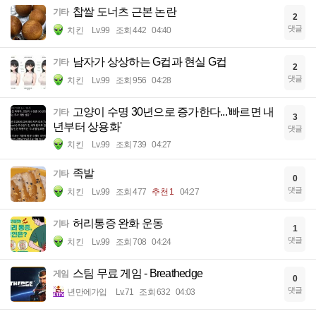
찹쌀 도너츠 근본 논란
기타
2
댓글
치킨
Lv.99
조회 442
04:40
남자가 상상하는 G컵과 현실 G컵
기타
2
댓글
치킨
Lv.99
조회 956
04:28
고양이 수명 30년으로 증가한다...'빠르면 내
기타
3
년부터 상용화'
댓글
치킨
Lv.99
조회 739
04:27
족발
기타
0
댓글
치킨
Lv.99
조회 477
추천 1
04:27
허리통증 완화 운동
기타
1
댓글
치킨
Lv.99
조회 708
04:24
스팀 무료 게임 - Breathedge
게임
0
댓글
년만에가입
Lv.71
조회 632
04:03