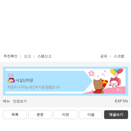
추천확인
신고
스팸신고
공유
스크랩
갑부
사실난라쿤
라쿤과 너구리는 완전히 다른 동물입니다
메뉴
인장보기
EXP 5%
목록
본문
이전
다음
댓글쓰기