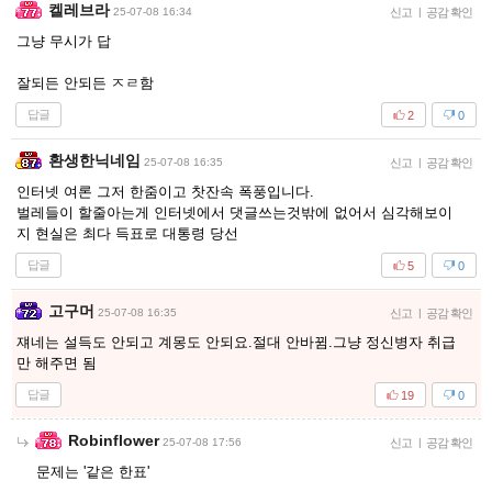
켈레브라
25-07-08 16:34
신고
|
공감 확인
그냥 무시가 답
잘되든 안되든 ㅈㄹ함
답글
2
0
환생한닉네임
25-07-08 16:35
신고
|
공감 확인
인터넷 여론 그저 한줌이고 찻잔속 폭풍입니다.
벌레들이 할줄아는게 인터넷에서 댓글쓰는것밖에 없어서 심각해보이
지 현실은 최다 득표로 대통령 당선
답글
5
0
고구머
25-07-08 16:35
신고
|
공감 확인
쟤네는 설득도 안되고 계몽도 안되요.절대 안바뀜.그냥 정신병자 취급
만 해주면 됨
답글
19
0
Robinflower
25-07-08 17:56
신고
|
공감 확인
문제는 '같은 한표'