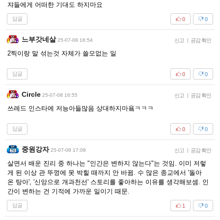
쟈들에게 어떠한 기대도 하지마요
답글
0
0
느부갓네살
25-07-08 16:54
신고
|
공감 확인
2찍이랑 말 섞는것 자체가 쓸모없는 일
답글
0
0
Circle
25-07-08 16:55
신고
|
공감 확인
쓰레드 인스타에 저능아들많음 상대하지마욬ㅋㅋㅋ
답글
0
0
중원강자
25-07-08 17:08
신고
|
공감 확인
살면서 배운 진리 중 하나는 "인간은 변하지 않는다"는 것임. 이미 저렇
게 된 이상 관 뚜껑에 못 박힐 때까지 안 바뀜. 수 많은 종교에서 '돌아
온 탕아', '신앙으로 개과천선' 스토리를 좋아하는 이유를 생각해보셈. 인
간이 변하는 건 기적에 가까운 일이기 때문.
답글
1
0