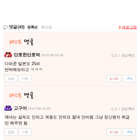
댓글
(43)
등록순
|
최신순
새로고침
단호한단호박
25-07-08 16:34
신고
|
공감 확인
다퍼준 일본도 25퍼
반박해보라고 ㅋㅋㅋ
답글
이동
23
0
고구머
25-07-08 16:35
신고
|
공감 확인
쟤네는 설득도 안되고 계몽도 안되요.절대 안바뀜.그냥 정신병자 취급
만 해주면 됨
답글
이동
19
0