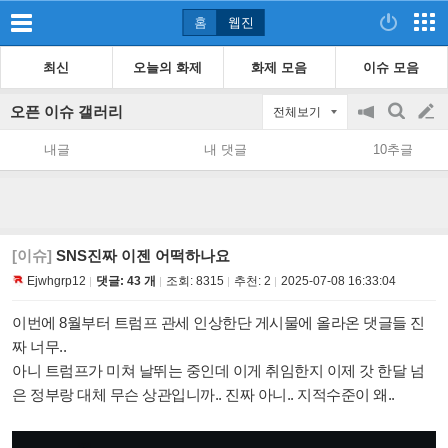
홈
웹진
최신
오늘의 화제
화제 모음
이슈 모음
오픈 이슈 갤러리
전체보기
공
검
글
지
색
내글
내 댓글
10추글
on/off
쓰
기
[이슈]
SNS진짜 이젠 어떡하나요
Ejwhgrp12
댓글: 43 개
조회:
8315
추천:
2
2025-07-08 16:33:04
이번에 8월부터 트럼프 관세 인상한단 게시물에 올라온 댓글들 진
짜 너무..
아니 트럼프가 미쳐 날뛰는 중인데 이게 취임한지 이제 갓 한달 넘
은 정부랑 대체 무슨 상관입니까.. 진짜 아니.. 지적수준이 왜..