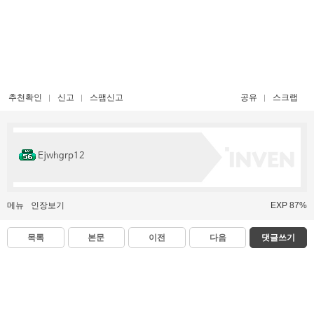
추천확인
신고
스팸신고
공유
스크랩
Ejwhgrp12
메뉴
인장보기
EXP 87%
목록
본문
이전
다음
댓글쓰기