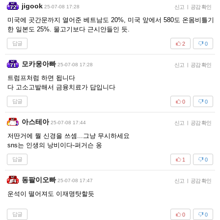
jigook
25-07-08 17:28
신고
|
공감 확인
미국에 곳간문까지 열어준 베트남도 20%, 미국 앞에서 580도 온몸비틀기
한 일본도 25%. 물고기보다 근시안들인 듯.
답글
2
0
모카웅아빠
25-07-08 17:28
신고
|
공감 확인
트럼프처럼 하면 됩니다
다 고소고발해서 금융치료가 답입니다
답글
0
0
아스테아
25-07-08 17:44
신고
|
공감 확인
저딴거에 뭘 신경을 쓰셈...그냥 무시하세요
sns는 인생의 낭비이다-퍼거슨 옹
답글
1
0
동팔이오빠
25-07-08 17:47
신고
|
공감 확인
운석이 떨어져도 이재명탓할듯
답글
0
0