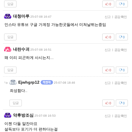
답글
0
0
대청마루
25-07-08 16:47
신고
|
공감 확인
인스타 유튜브 구글 가계정 가능한곳들에서 미쳐날뛰는중임
답글
0
0
내란수괴
25-07-08 16:51
신고
|
공감 확인
왜 이리 피곤하게 사시는지...
답글
0
0
Ejwhgrp12
25-07-08 18:46
신고
|
공감 확인
죄성함다..
답글
0
0
약후방조심
25-07-08 16:53
신고
|
공감 확인
이젠 다들 알잔아요
설득보다 포기가 더 편하다는걸