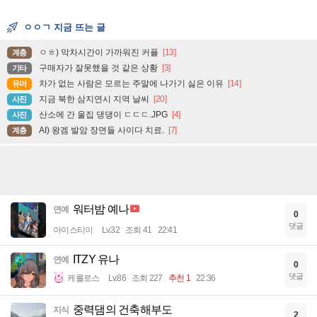
ㅇㅇㄱ 지금 뜨는 글
ㅇㅎ) 막차시간이 가까워진 커플
[13]
계층
구매자가 잘못했을 것 같은 상황
[3]
기타
차가 없는 사람은 모르는 주말에 나가기 싫은 이유
[14]
유머
지금 북한 삼지연시 지역 날씨
[20]
사진
산소에 간 울집 댕댕이 ㄷㄷㄷ.JPG
[4]
사진
AI) 왕겜 발암 장면들 사이다 치료.
[7]
계층
워터밤 예나
연예
0
댓글
아이스티이
Lv.32
조회 41
22:41
ITZY 유나
연예
0
댓글
케를로스
Lv.86
조회 227
추천 1
22:36
중력댐의 건축해부도
지식
2