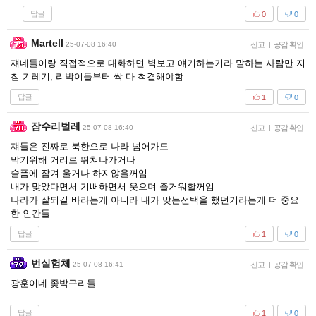
답글
0
0
Martell
25-07-08 16:40
신고
|
공감 확인
쟤네들이랑 직접적으로 대화하면 벽보고 얘기하는거라 말하는 사람만 지
침 기레기, 리박이들부터 싹 다 척결해야함
답글
1
0
잠수리벌레
25-07-08 16:40
신고
|
공감 확인
쟤들은 진짜로 북한으로 나라 넘어가도
막기위해 거리로 뛰쳐나가거나
슬픔에 잠겨 울거나 하지않을꺼임
내가 맞았다면서 기뻐하면서 웃으며 즐거워할꺼임
나라가 잘되길 바라는게 아니라 내가 맞는선택을 했던거라는게 더 중요
한 인간들
답글
1
0
번실험체
25-07-08 16:41
신고
|
공감 확인
광훈이네 좆박구리들
답글
1
0