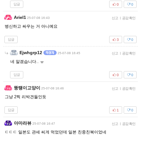
답글
0
0
Ariel1
25-07-08 16:43
신고
|
공감 확인
병신하고 싸우는 거 아니예요
답글
3
0
Ejwhgrp12
25-07-08 16:45
신고
|
공감 확인
네 알겠습니다.. ㅠ
답글
0
0
뚱땡이고양이
25-07-08 16:46
신고
|
공감 확인
그냥 2찍 리박견들인듯
답글
1
0
아마라뷰
25-07-08 16:47
신고
|
공감 확인
ㄷㄷㄷ 일본도 관세 씨게 먹었던데 일본 친중친북이었네