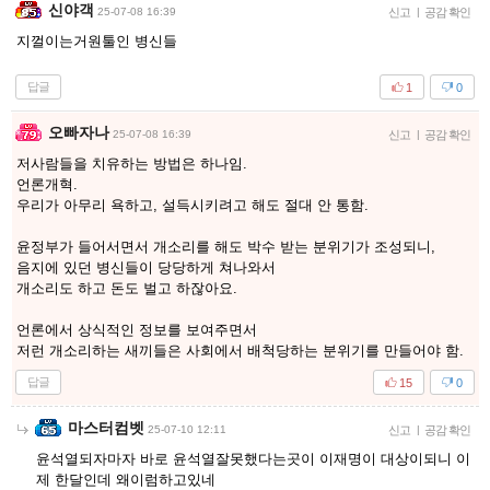
신야객
25-07-08 16:39
신고
|
공감 확인
지껄이는거원툴인 병신들
답글
1
0
오빠자나
25-07-08 16:39
신고
|
공감 확인
저사람들을 치유하는 방법은 하나임.
언론개혁.
우리가 아무리 욕하고, 설득시키려고 해도 절대 안 통함.
윤정부가 들어서면서 개소리를 해도 박수 받는 분위기가 조성되니,
음지에 있던 병신들이 당당하게 쳐나와서
개소리도 하고 돈도 벌고 하잖아요.
언론에서 상식적인 정보를 보여주면서
저런 개소리하는 새끼들은 사회에서 배척당하는 분위기를 만들어야 함.
답글
15
0
마스터컴벳
25-07-10 12:11
신고
|
공감 확인
윤석열되자마자 바로 윤석열잘못했다는곳이 이재명이 대상이되니 이
제 한달인데 왜이럼하고있네