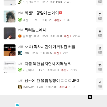
댓글
라라크로포드
Lv.87
조회 1943
21:43
리센느 쫑알대는 메이
연예
7
댓글
대센느
Lv.91
조회 923
추천 2
21:30
워터밤 _ 예나
연예
6
댓글
돌체콜드부르
Lv.79
조회 2000
추천 1
21:24
ㅇㅎ) 막차시간이 가까워진 커플
계층
13
댓글
Earth
Lv.96
조회 4895
추천 1
21:21
지금 북한 삼지연시 지역 날씨
사진
20
댓글
아인하샤드
Lv.70
조회 3174
추천 2
21:19
산소에 간 울집 댕댕이 ㄷㄷㄷ.JPG
사진
4
댓글
Inven서현
Lv.81
조회 2902
추천 3
21:18
AI) 왕겜 발암 장면들 사이다 치료.
계층
7
댓글
제로섬게임
Lv.57
조회 2539
21:15
AD