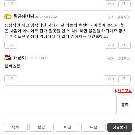
답글
0
0
황금돼지님
25-07-08 18:22
신고
|
공감 확인
정상적인 사고 방식이면 나라가 잘 되는게 우선이기때문에 본인이 뽑
은 사람이 아니여도 뭔가 잘못을 한 게 아니라면 응원을 해줘야죠.당초
에 저것들은 인생이 막장이라 다 같이 망하자는 마인드에요.
답글
0
0
해군이
25-07-08 18:36
신고
|
공감 확인
똘박스쿨
답글
0
0
새로고침
등록
목록
본문
이전
다음
댓글보기