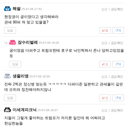
해쌀
25-07-08 17:52
신고
|
공감 확인
현정권이 굥이였다고 생각해봐라
관세 90퍼 쳐 맞고 있을껄?
답글
0
0
잠수리벌레
25-07-08 18:00
신고
|
공감 확인
굥이였음 다퍼주고 트럼프한테 호구로 낙인찍혀서 존나 당하고있었을
듯
답글
1
0
생줄리앵
25-07-08 18:00
신고
|
공감 확인
진짜 2찍은 정신병 맞는듯 ㅋㅋㅋㅋㅋ 다퍼다준 일본하고 관세율이 같은
데 오히려 칭찬해야하지않냐
답글
1
0
이세계피크닉
25-07-08 18:07
신고
|
공감 확인
지들이 그렇게 좋아하는 트럼프가 저지른 일인데 뭐 어쩌라고
한심한놈들