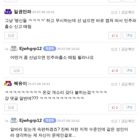
일권만파
25-07-08 16:41
신고
|
공감 확인
그냥 '병신들 ㅋㅋㅋㅋ' 하고 무시하는데 선 넘으면 바로 캡쳐 떠서 민주파
출소 신고 때림
답글
1
0
Ejwhgrp12
25-07-08 16:42
신고
|
공감 확인
어떤거 좀 선넘으면 민주파출소 때림 될라나요
답글
0
0
쌕유이
25-07-08 16:41
신고
|
공감 확인
ㅋㅋㅋㅋㅋㅋㅋㅋㅋ 온갖 개소리 갖다 붙히는겈ㅋㅋㅋㅋ
걍 댓글 알반데??? ㅋㅋㅋㅋㅋㅋㅋㅋㅋㅋㅋ
답글
1
0
Ejwhgrp12
25-07-08 16:42
신고
|
공감 확인
알바라 믿는게 속편하겠죠? 진짜 저런 지적 수준인데 같은 성인이
라 생각하는 제 자신이 문제인걸로...