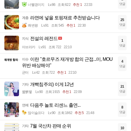
댓글
너빨갱이지
Lv.86
조회 622
추천 1
22:33
라면에 넣을 토핑재료 추천받습니다
계층
25
댓글
쾌변왕
Lv.91
조회 545
추천 1
22:30
전설의 레전드
지식
1
댓글
아브라카
Lv.91
조회 722
22:10
이란 "호르무즈 재개방 합의 근접...미, MOU
이슈
4
위반 배상해야"
댓글
균터
Lv.42
조회 722
추천 1
22:10
개빡침주의) 이게 12년
기타
21
댓글
꿻뻵뗗
Lv.90
조회 1915
추천 1
22:09
다음주 놀토 리센느 출연...
연예
8
댓글
많이슬프다
Lv.90
조회 1862
추천 5
21:48
7월 국산차 판매 순위
기타
10