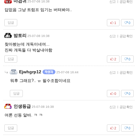
마검귀
25-07-08 16:38
신고
|
공감 확인
답없음 그냥 트럼프 임기는 버텨봐야..
답글
1
0
밤토리
25-07-08 16:38
신고
|
공감 확인
찾아봤는데 개독이네여...
진짜 개독들 다 박살내야함
답글
2
0
Ejwhgrp12
25-07-08 16:44
신고
|
공감 확인
워후 그래요?.. ㅠ 필수조합이네요
답글
0
0
인생등급
25-07-08 16:38
신고
|
공감 확인
여론 선동 알바. ㅋ ㅋ
답글
2
0