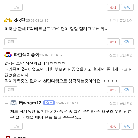
답글
1
0
kkk단
25-07-08 16:35
신고
|
공감 확인
미국산 관세 0% 베트남도 20% 던데 탈탈 털리고 20%라니
답글
1
0
파란색이좋아
25-07-08 16:37
신고
|
공감 확인
2찍은 그냥 정신병입니다ㅋㅋㅋㅋ
내가족이 2찍이었으면 어휴 부모면 연끊었을거고 형제면 존나게 패고 연
끊었을겁니다
직계가족중엔 없어서 천만다행으로 생각하는중이에요 ㅋㅋㅋㅋ
답글
2
0
Ejwhgrp12
25-07-08 16:41
신고
|
공감 확인
저도 직계쪽엔 없지만 외가 쪽은 좀 그런 쪽이라 좀 싸웟죠 우리 삼촌
은 잘 때 채널 에이 유튭 틀고 주무셔요...
답글
0
0