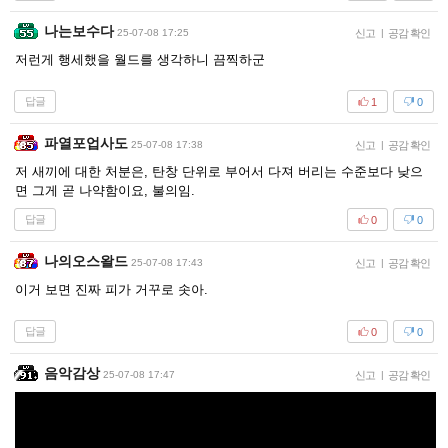
나는보수다
25-07-08 17:25
신고
|
공감 확인
저런게 행세했을 월드를 생각하니 끔찍하군
답글
1
0
파열포업사도
25-07-08 17:38
신고
|
공감 확인
저 새끼에 대한 처분은, 탄창 단위로 부어서 다져 버리는 수준보다 낮으
면 그게 곧 나약함이요, 불의임.
답글
0
0
나의오스왈드
25-07-08 17:43
신고
|
공감 확인
이거 보면 진짜 피가 거꾸로 솟아.
답글
0
0
음악감상
25-07-08 17:47
신고
|
공감 확인