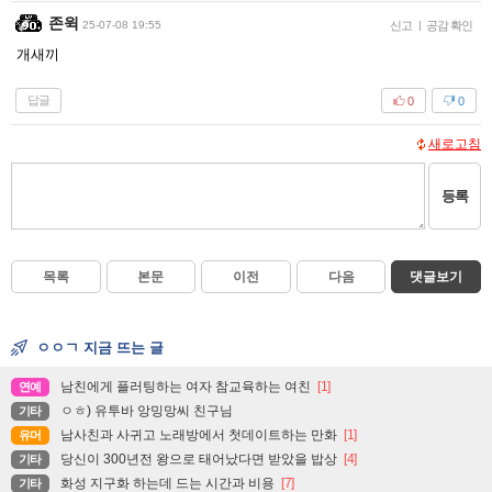
존윅
25-07-08 19:55
신고
|
공감 확인
개새끼
답글
0
0
새로고침
등록
목록
본문
이전
다음
댓글보기
ㅇㅇㄱ 지금 뜨는 글
남친에게 플러팅하는 여자 참교육하는 여친
[1]
연예
ㅇㅎ) 유투바 앙밍망씨 친구님
기타
남사친과 사귀고 노래방에서 첫데이트하는 만화
[1]
유머
당신이 300년전 왕으로 태어났다면 받았을 밥상
[4]
기타
화성 지구화 하는데 드는 시간과 비용
[7]
기타