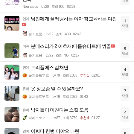
댓글
Neuhauus
Lv.20
조회 905
03:18
남친에게 플러팅하는 여자 참교육하는 여친
연예
1
댓글
슬기로움
Lv.92
조회 1439
02:42
분데스리가 2 이호재(다름슈타트)데뷔골
이슈
0
댓글
슬기로움
Lv.92
조회 785
02:17
트리플에스 김채연
연예
4
댓글
돌체콜드부르
Lv.79
조회 1383
추천 1
02:01
옷 정보좀 알 수 있을까요?
유머
7
댓글
돌체콜드부르
Lv.79
조회 2072
01:43
남자들이 미친다는 스킬 모음
유머
2
댓글
라라크로포드
Lv.87
조회 3769
추천 4
01:27
어쩌다 한번 미야오 나린
연예
0