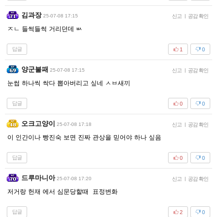
김과장
25-07-08 17:15
신고
|
공감 확인
ㅈㄴ 들썩들썩 거리던데 ㅄ
답글
1
0
양군불패
25-07-08 17:15
신고
|
공감 확인
눈썹 하나씩 싹다 뽑아버리고 싶네 ㅅㅂ새끼
답글
0
0
오크고양이
25-07-08 17:18
신고
|
공감 확인
이 인간이나 빵진숙 보면 진짜 관상을 믿어야 하나 싶음
답글
0
0
드루마니아
25-07-08 17:20
신고
|
공감 확인
저거랑 헌재 에서 심문당할때 표정변화
답글
2
0