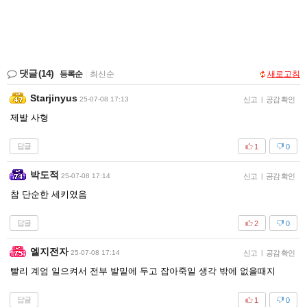
댓글
(14)
등록순
|
최신순
새로고침
Starjinyus
25-07-08 17:13
신고
|
공감 확인
제발 사형
답글
1
0
박도적
25-07-08 17:14
신고
|
공감 확인
참 단순한 세키였음
답글
2
0
엘지전자
25-07-08 17:14
신고
|
공감 확인
빨리 계엄 일으켜서 전부 발밑에 두고 잡아죽일 생각 밖에 없을때지
답글
1
0