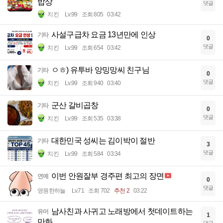
밥상
댓글
치킨
Lv.99
조회 805
03:42
사설구급차 요금 13년만에 인상
기타
0
댓글
치킨
Lv.99
조회 654
03:42
ㅇㅎ) 유투바 앙밍망씨 친구님
기타
0
댓글
치킨
Lv.99
조회 940
03:40
군산 갈비곱창
기타
0
댓글
치킨
Lv.99
조회 535
03:38
대한민국 성씨는 김이박이 절반
기타
3
댓글
치킨
Lv.99
조회 584
03:34
이번 안원잘부 경주편 최고의 장면
연예
0
댓글
영원한하늘
Lv.71
조회 702
추천 2
03:22
남사친과 사귀고 노래방에서 첫데이트하는
유머
1
만화