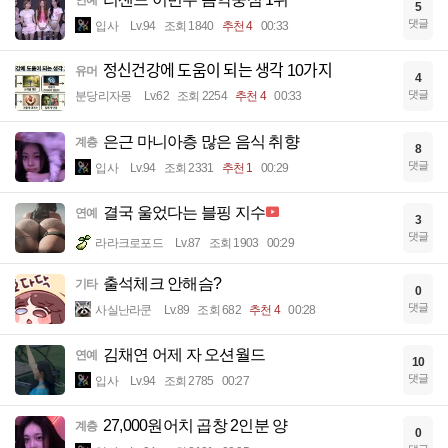
연예
5
댓글
입사
Lv.94
조회 1840
추천 4
00:33
정신건강에 도움이 되는 생각 10가지
유머
4
댓글
분당리자몽
Lv.62
조회 2254
추천 4
00:33
은근 마니아층 많은 음식 취향
계층
8
댓글
입사
Lv.94
조회 2331
추천 1
00:29
결국 울었다는 블핑 지수
연예
3
댓글
라라크로포드
Lv.87
조회 1903
00:29
출석체크 안해슴?
기타
0
댓글
사실난라쿤
Lv.89
조회 682
추천 4
00:28
김채연 어제 자 오션월드
연예
10
댓글
입사
Lv.94
조회 2785
00:27
27,000원어치 곱창 2인분 양
계층
0