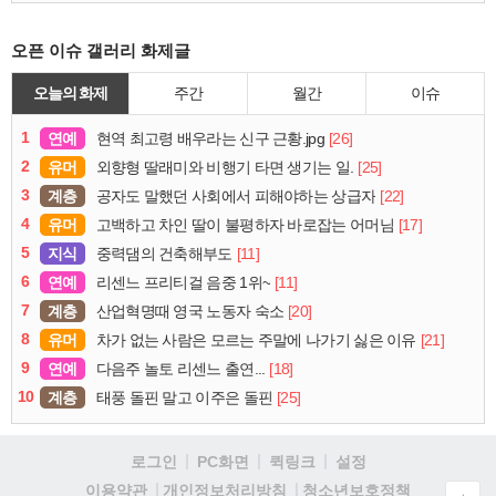
오픈 이슈 갤러리 화제글
오늘의 화제
주간
월간
이슈
1
연예
[26]
현역 최고령 배우라는 신구 근황.jpg
2
유머
[25]
외향형 딸래미와 비행기 타면 생기는 일.
3
계층
[22]
공자도 말했던 사회에서 피해야하는 상급자
4
유머
[17]
고백하고 차인 딸이 불평하자 바로잡는 어머님
5
지식
[11]
중력댐의 건축해부도
6
연예
[11]
리센느 프리티걸 음중 1위~
7
계층
[20]
산업혁명때 영국 노동자 숙소
8
유머
[21]
차가 없는 사람은 모르는 주말에 나가기 싫은 이유
9
연예
[18]
다음주 놀토 리센느 출연...
10
계층
[25]
태풍 돌핀 말고 이주은 돌핀
로그인
PC화면
퀵링크
설정
청소년보호정책
이용약관
개인정보처리방침