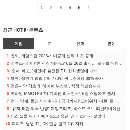
1
2
3
4
5
최근 HOT한 콘텐츠
게임
IT
유머
연예
1
엔씨, 게임스컴 2026서 미공개 신작 최초 공개
2
컴투스-에이버튼 신작 '제우스' 8월 26일 출시…"모두를 위한 경쟁"
3
'오너' 빼고, '페인터' 출전한 T1, 한화생명에 패배
4
웹젠, 상반기 영업수익 773억 원…순이익 89% 증가
5
검은사막 최초의 '하이퍼 부스트', 직접 해봤습니다
6
모바일 MMOTPS '더 디비전 리서전스', 6일 스팀에도 출시
7
검과 방패, 돌진기에 원거리 공격까지? 오버워치 '디몬' 플레이 영상
8
"유저 의견 적극 반영" 게임프리크, 비스트 오브 리인카네이션 개선 나선다
9
PS5 실물 패키지에 '디스크 중단' 안내 스티커 붙었다
10
'페이즈' 날뛴 T1, DK 연승 끊고 1위 지켜