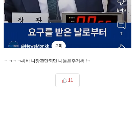
ㅋㅋㅋㅋ씨바 나장관만되면 니들은주거써!!ㅋ
11