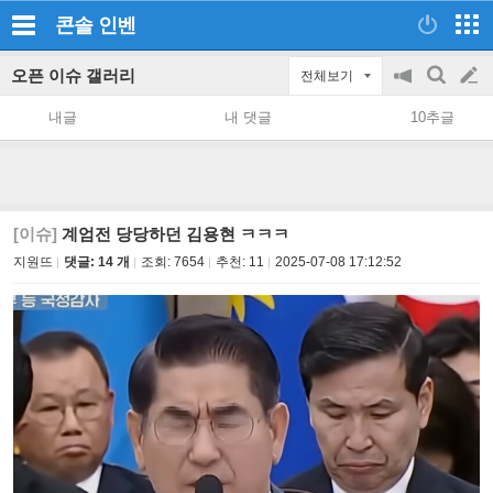
콘솔
인벤
오픈 이슈 갤러리
전체보기
공
검
글
지
색
내글
내 댓글
10추글
on/off
쓰
기
[이슈]
계엄전 당당하던 김용현 ㅋㅋㅋ
지원뜨
댓글: 14 개
조회:
7654
추천:
11
2025-07-08 17:12:52