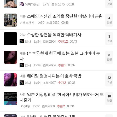
댓글
어쩌다한번
Lv.77
조회 1675
00:58
스페인과 솅겐 조약을 중단한 이탈리아 근황
이슈
4
댓글
빈센트멧젠
Lv.60
조회 2939
00:46
수상한 장면을 목격한 택배기사
이슈
3
댓글
입사
Lv.94
조회 2904
추천 12
00:43
(ㅇㅎ?) 현재 한국에 있는 일본 그라비아 누
계층
8
나
댓글
입사
Lv.94
조회 4604
추천 1
00:39
웨이팅 엄청나다는 애호박 국밥
계층
32
댓글
입사
Lv.94
조회 4097
추천 2
00:36
일본 기상청피셜 :한국아 니네가 원하는거 보
사진
10
내줄게
댓글
Dogdrip
Lv.22
조회 4069
추천 2
00:34
리센느 이번주 음악중심 1위