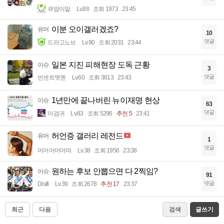
큐땁이알
Lv.88
조회 1973
23:45
이분 오이갤러겠죠?
유머
10
댓글
드라고노브
Lv.90
조회 2031
23:44
일본 지진 피해현장 도독 근황
이슈
3
댓글
빈센트멧젠
Lv.60
조회 3613
23:43
1년만에 끝나버린 뉴이재명 현상
이슈
63
댓글
마검귀
Lv.83
조회 5296
추천 5
23:41
허언증 갤러리 레전드
유머
1
댓글
머머머머머며
Lv.38
조회 1956
23:38
원하는 후보 안뽑으면 다 2찍임?
이슈
91
댓글
Disifi
Lv.39
조회 2678
추천 17
23:37
최근
다음
검색
글쓰기