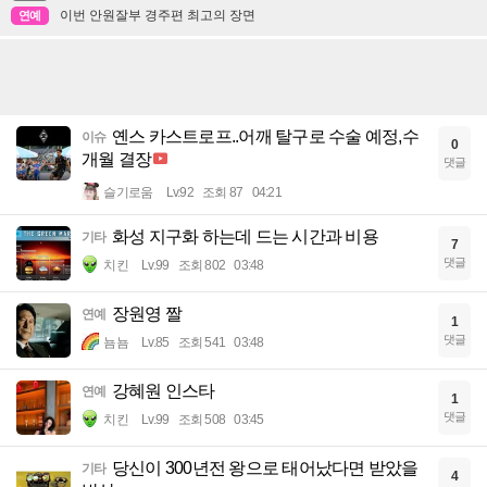
이번 안원잘부 경주편 최고의 장면
연예
옌스 카스트로프..어깨 탈구로 수술 예정,수
이슈
0
개월 결장
댓글
슬기로움
Lv.92
조회 87
04:21
화성 지구화 하는데 드는 시간과 비용
기타
7
댓글
치킨
Lv.99
조회 802
03:48
장원영 짤
연예
1
댓글
뇸뇸
Lv.85
조회 541
03:48
강혜원 인스타
연예
1
댓글
치킨
Lv.99
조회 508
03:45
당신이 300년전 왕으로 태어났다면 받았을
기타
4