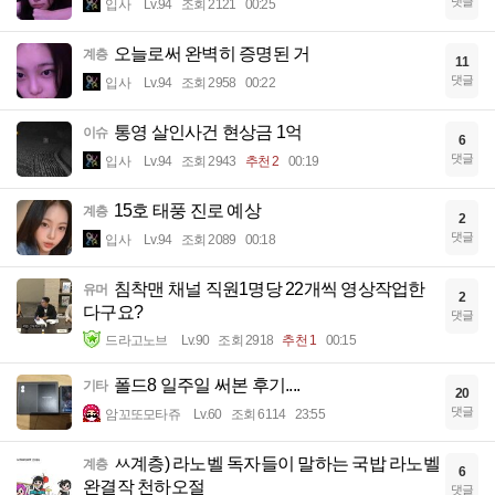
댓글
입사
Lv.94
조회 2121
00:25
오늘로써 완벽히 증명된 거
계층
11
댓글
입사
Lv.94
조회 2958
00:22
통영 살인사건 현상금 1억
이슈
6
댓글
입사
Lv.94
조회 2943
추천 2
00:19
15호 태풍 진로 예상
계층
2
댓글
입사
Lv.94
조회 2089
00:18
침착맨 채널 직원1명당 22개씩 영상작업한
유머
2
다구요?
댓글
드라고노브
Lv.90
조회 2918
추천 1
00:15
폴드8 일주일 써본 후기....
기타
20
댓글
암꼬또모타쥬
Lv.60
조회 6114
23:55
ㅆ계층) 라노벨 독자들이 말하는 국밥 라노벨
계층
6
완결작 천하오절
댓글