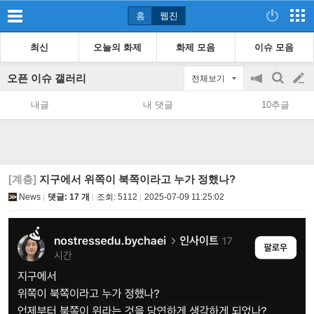
홈
웹진
최신
오늘의 화제
화제 모음
이슈 모음
오픈 이슈 갤러리
전체보기
공
검
글
지
색
내글
내 댓글
10추글
on/off
쓰
기
[계층]
지구에서 위쪽이 북쪽이라고 누가 정했나?
News
댓글: 17 개
조회:
5112
2025-07-09 11:25:02