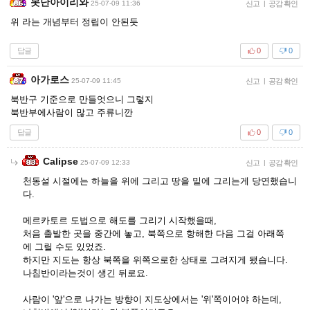
못난아이리와
25-07-09 11:36
신고
|
공감 확인
위 라는 개념부터 정립이 안된듯
답글
0
0
아가로스
25-07-09 11:45
신고
|
공감 확인
북반구 기준으로 만들엇으니 그렇지
북반부에사람이 많고 주류니깐
답글
0
0
Calipse
25-07-09 12:33
신고
|
공감 확인
천동설 시절에는 하늘을 위에 그리고 땅을 밑에 그리는게 당연했습니
다.
메르카토르 도법으로 해도를 그리기 시작했을때,
처음 출발한 곳을 중간에 놓고, 북쪽으로 항해한 다음 그걸 아래쪽
에 그릴 수도 있었죠.
하지만 지도는 항상 북쪽을 위쪽으로한 상태로 그려지게 됐습니다.
나침반이라는것이 생긴 뒤로요.
사람이 '앞'으로 나가는 방향이 지도상에서는 '위'쪽이어야 하는데,