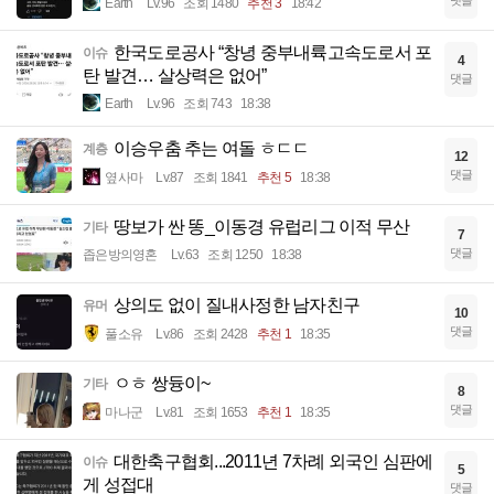
Earth
Lv.96
조회 1480
추천 3
18:42
한국도로공사 “창녕 중부내륙고속도로서 포
이슈
4
탄 발견… 살상력은 없어”
댓글
Earth
Lv.96
조회 743
18:38
이승우춤 추는 여돌 ㅎㄷㄷ
계층
12
댓글
옆사마
Lv.87
조회 1841
추천 5
18:38
땅보가 싼 똥_이동경 유럽리그 이적 무산
기타
7
댓글
좁은방의영혼
Lv.63
조회 1250
18:38
상의도 없이 질내사정한 남자친구
유머
10
댓글
풀소유
Lv.86
조회 2428
추천 1
18:35
ㅇㅎ 쌍듕이~
기타
8
댓글
마나군
Lv.81
조회 1653
추천 1
18:35
대한축구협회...2011년 7차례 외국인 심판에
이슈
5
게 성접대
댓글