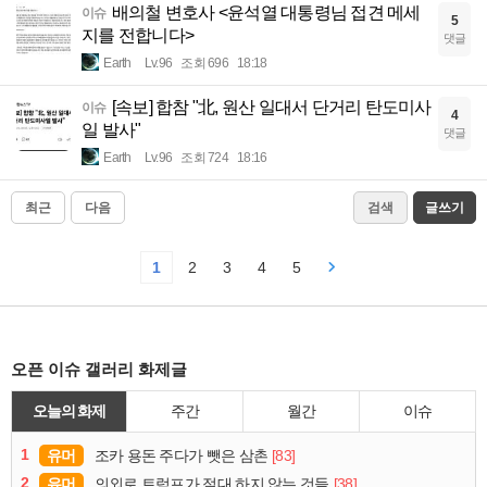
배의철 변호사 <윤석열 대통령님 접견 메세
이슈
5
지를 전합니다>
댓글
Earth
Lv.96
조회 696
18:18
[속보] 합참 "北, 원산 일대서 단거리 탄도미사
이슈
4
일 발사"
댓글
Earth
Lv.96
조회 724
18:16
최근
다음
검색
글쓰기
1
2
3
4
5
오픈 이슈 갤러리 화제글
오늘의 화제
주간
월간
이슈
1
유머
[83]
조카 용돈 주다가 뺏은 삼촌
2
유머
[38]
의외로 트럼프가 절대 하지 않는 것들