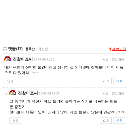
댓글
(17)
등록순
|
최신순
새로고침
경찰아죠씨
25-07-09 11:26
신고
|
공감 확인
내가 무언가 신박한 물건이라고 생각한 걸 인터넷에 찾아보니 이미 제품
으로 다 있더라..ㅋㅋ
답글
0
0
경찰아죠씨
25-07-09 11:27
신고
|
공감 확인
그 중 하나가 자전거 페달 돌리면 돌아가는 전기로 작동하는 핸드
폰 충전기..
찾아보니 제품이 있어. 심지어 많아. 제일 놀란건 많은데 안팔려..ㅋㅋ
답글
0
0