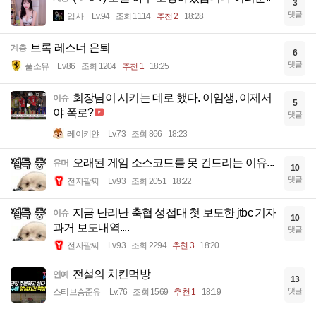
3
댓글
입사
Lv.94
조회 1114
추천 2
18:28
브록 레스너 은퇴
계층
6
댓글
풀소유
Lv.86
조회 1204
추천 1
18:25
회장님이 시키는 데로 했다. 이임생, 이제서
이슈
5
야 폭로?
댓글
레이키얀
Lv.73
조회 866
18:23
오래된 게임 소스코드를 못 건드리는 이유...
유머
10
댓글
전자팔찌
Lv.93
조회 2051
18:22
지금 난리난 축협 성접대 첫 보도한 jtbc 기자
이슈
10
과거 보도내역....
댓글
전자팔찌
Lv.93
조회 2294
추천 3
18:20
전설의 치킨먹방
연예
13
댓글
스티브승준유
Lv.76
조회 1569
추천 1
18:19