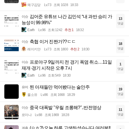
왜구김당
Lv.73
조회 1028
18:33
김어준 유튜브 나간 김민석 “내 과반 승리 가
이슈
13
능성이 99.99%”
댓글
Earth
Lv.96
조회 1242
추천 1
18:32
축협 이거 진짠가??ㄷㄷ
이슈
18
댓글
레이키얀
Lv.73
조회 1800
추천 2
18:30
프로야구 9일까지 전 경기 폭염 취소…11일
이슈
1
재개·경기 시작은 오후 7시
댓글
Earth
Lv.96
조회 549
18:30
찐 아재들만 먹어봤다는 술안주
유머
19
댓글
풀소유
Lv.86
조회 1668
18:29
중국 대폭발 "우릴 조롱해?"..반전영상
이슈
11
댓글
로마냐
Lv.88
조회 1869
18:28
(ㅇㅎ?) 오늘 하루 고생하셨습니다 여러분!!
계층