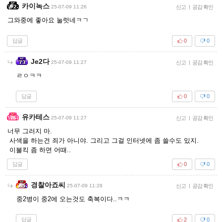
카이녹스
25-07-09 11:26
신고
|
공감 확인
그와중에 좋아요 눌럿네ㅋㄱ
답글
0
0
Je2다
25-07-09 11:27
신고
|
공감 확인
ㄹㅇㅋㅋ
답글
0
0
유카테스
25-07-09 11:27
신고
|
공감 확인
너무 그러지 마.
사색을 하는건 죄가 아니야. 그리고 그걸 인터넷에 좀 쓸수도 있지.
이불킥 좀 하면 어때..
답글
0
0
경찰아죠씨
25-07-09 11:28
신고
|
공감 확인
중2병이 중2에 오는것도 축복이다..ㅋㅋ
답글
2
0