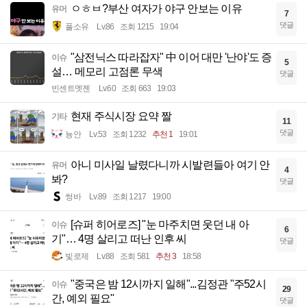
ㅇㅎㅂ?부산 여자가 야구 안보는 이유
유머
7
댓글
풀소유
Lv.86
조회 1215
19:04
"삼전닉스 따라잡자" 中 이어 대만 '난야'도 증
이슈
5
설… 메모리 고점론 무색
댓글
빈센트멧젠
Lv.60
조회 663
19:03
현재 주식시장 요약 짤
기타
11
댓글
뇽안
Lv.53
조회 1232
추천 1
19:01
아니 미사일 날렸다니까 시발련들아 여기 안
유머
4
봐?
댓글
썽바
Lv.89
조회 1217
19:00
[슈퍼 히어로즈] "눈 마주치면 웃던 내 아
이슈
6
기"… 4명 살리고 떠난 인후 씨
댓글
빛로제
Lv.88
조회 581
추천 3
18:58
"중국은 밤 12시까지 일해"...김정관 "주52시
이슈
29
간, 예외 필요"
댓글