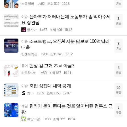
댓글
소울딜러
Lv.92
조회 516
19:13
산자부가 저러내는데 노동부가 좀 막아주세
이슈
3
요 장관님
댓글
옆사마
Lv.87
조회 406
19:12
소프트뱅크, 오픈AI 지분 담보로 100억달러
이슈
2
대출
댓글
빈센트멧젠
Lv.60
조회 345
19:12
펜싱 칼 그거 ㅈㅂ 아님?
유머
4
댓글
하루5프로
Lv.50
조회 667
19:11
축협 성접대 내역 공개
이슈
10
댓글
썽바
Lv.89
조회 1156
19:07
린라가 돈이 된다는 것을 알아버린 컴투스 근
게임
7
황
댓글
큐땁이알
Lv.88
조회 965
19:04