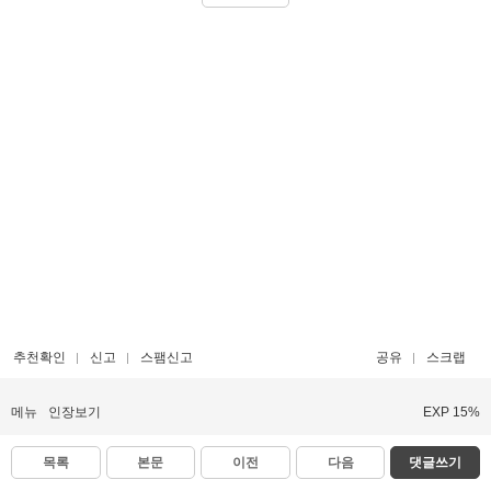
추천확인
신고
스팸신고
공유
스크랩
메뉴
인장보기
EXP 15%
목록
본문
이전
다음
댓글쓰기