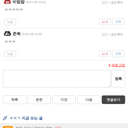
비빔밥
25-07-09 12:01
신고
|
공감 확인
ㅋㅋㅋㅋㅋ
답글
0
0
존윅
25-07-09 13:05
신고
|
공감 확인
ㅋㅋㅋ
답글
0
0
새로고침
등록
목록
본문
이전
다음
댓글보기
ㅇㅇㄱ 지금 뜨는 글