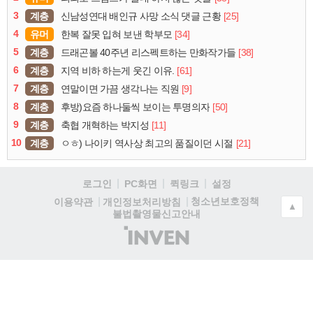
3
계층
[25]
신남성연대 배인규 사망 소식 댓글 근황
4
유머
[34]
한복 잘못 입혀 보낸 학부모
5
계층
[38]
드래곤볼 40주년 리스펙트하는 만화작가들
6
계층
[61]
지역 비하 하는게 웃긴 이유.
7
계층
[9]
연말이면 가끔 생각나는 직원
8
계층
[50]
후방)요즘 하나둘씩 보이는 투명의자
9
계층
[11]
축협 개혁하는 박지성
10
계층
[21]
ㅇㅎ) 나이키 역사상 최고의 품질이던 시절
로그인
PC화면
퀵링크
설정
청소년보호정책
이용약관
개인정보처리방침
▲
불법촬영물신고안내
(주)
인
벤