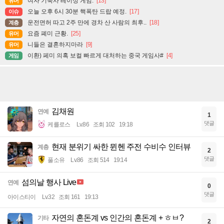
여자 기숙사 레이싱 게임.
[13]
유머
오늘 오후 6시 30분 핵폭탄 드랍 예정.
[17]
이슈
운전면허 따고 2주 만에 경차 산 사람의 최후..
[18]
계층
요즘 폐미 근황.
[25]
유머
니들은 결혼하지마라
[9]
유머
이환) 페미 의혹 보컬 빠르게 대처하는 중국 게임사#
[4]
게임
김채원
연예
1
댓글
케를로스
Lv.86
조회 102
19:18
현재 분위기 싸한 뮌헨 주전 수비수 인터뷰
계층
2
댓글
풀소유
Lv.86
조회 514
19:14
섬의날 행사 Live
연예
0
댓글
아이스티이
Lv.32
조회 161
19:13
자연의 혼돈계 vs 인간의 혼돈계 + ㅎㅂ?
기타
2