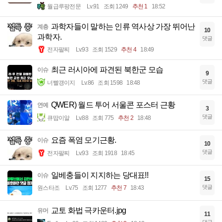
월급루팡전문
Lv.91
조회 1249
추천 1
18:52
과학자들이 말하는 인류 역사상 가장 뛰어난
계층
10
과학자.
댓글
전자팔찌
Lv.93
조회 1529
추천 4
18:49
최근 러시아에 파견된 북한군 모습
이슈
9
댓글
너빨갱이지
Lv.86
조회 1598
18:48
QWER) 월드 투어 서울콘 포스터 근황
연예
3
댓글
큐땁이알
Lv.88
조회 775
추천 2
18:48
요즘 폭염 모기근황.
이슈
10
댓글
전자팔찌
Lv.93
조회 1918
18:45
일베충들이 지지하는 당대표!!
이슈
15
댓글
원스타조
Lv.75
조회 1277
추천 7
18:43
교토 화법 극카운터.jpg
유머
11
댓글