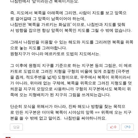
나침반에서 '앞'이라는건 북쪽이거든요.
즉, 지도에서 북쪽을 아래쪽에 그리면, 사람이 지도를 보고 앞쪽으
로 걸어갈때 그 앞쪽이 남쪽이어야 하는데,
나침반은 '북쪽을 가르키는 화살표' 이므로, 나침반과 지도를 맞춰
서 방향을 잡으면 항상 앞쪽이 북쪽인 지도를 그릴 수 밖에 없습니다.
그래서 나침반을 이용할 수 있는 해도와 지도를 그리려면 북쪽을 위쪽
으로 놓는 지도를 그려야합니다.
원형지구가 아니라 메르카토르 도법의 지도에서는.
그 이후에 원형의 지구를 기준으로 하는 지구본 등의 그림은, 이 메르
카토르 도법으로 그려진 지형을 구형의 비율에 맞게 조절한 (극주변
을 좁게, 적도주변을 넓게) 도형이므로, 우주에서 북쪽이 위쪽이라서
가 아니라, 위아래 없는 구체에, 북쪽을 위쪽으로 그려진 지형도를 덧
씌운걸 지구의 모양으로 사용하니까 구형의 지구본에서도 북쪽이 위
쪽에 오는 지형배치가 된 지구의 그림을 쓰게되는겁니다.
단순히 모식을 위해서가 아니라, 진짜 해도나 방향을 찾는 목적으
로 만든 지구본은 더더욱 북쪽이 시야상의 앞쪽 == 위쪽에 오는 지구
본을 쓸 수 밖에 없고 말이죠. 나침반을 써야하니까요.
답글
0
0