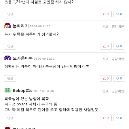
초등 1,2학년때 저걸로 고민좀 하지 않나?
답글
0
0
눈싸라기
25-07-09 11:30
신고
|
공감 확인
누가 위쪽을 북쪽이라 정의했지?
답글
0
0
모카웅아빠
25-07-09 11:32
신고
|
공감 확인
정확히는 위쪽이 아니라 북극성이 있는 방향이긴 함
답글
0
0
Bebop21c
25-07-09 11:36
신고
|
공감 확인
북극성이 있는 방향이 북쪽
북극성 polaris 자체가 북극의 뜻
그니까 이걸 최초로 단어를 쓰고 항해에 적용한 사람일듯
답글
0
0