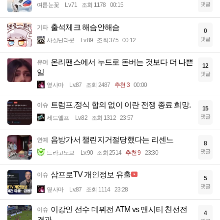
댓글
여름눈꽃
Lv.71
조회 1178
00:15
출석체크 해슴안해슴
기타
0
댓글
사실난라쿤
Lv.89
조회 375
00:12
온리팬스에서 누드로 돈버는 것보다 더 나쁜
유머
12
일
댓글
옆사마
Lv.87
조회 2487
추천 3
00:00
트럼프.정식 합의 없이 이란 전쟁 종료 희망.
이슈
15
댓글
세드엘프
Lv.82
조회 1312
23:57
음방가서 챌린지거절당했다는 리센느
연예
8
댓글
드라고노브
Lv.90
조회 2514
추천 9
23:30
삼프로TV 개인정보 유출
이슈
5
댓글
옆사마
Lv.87
조회 1114
23:28
이강인 선수 데뷔전 ATM vs 맨시티 친선전
이슈
4
결과