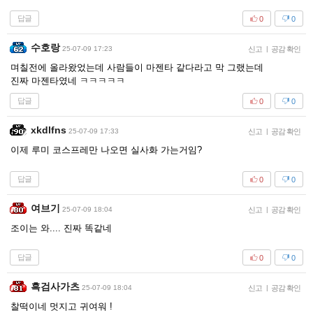
답글
0
0
수호랑
25-07-09 17:23
신고
|
공감 확인
며칠전에 올라왔었는데 사람들이 마젠타 같다라고 막 그랬는데
진짜 마젠타였네 ㅋㅋㅋㅋㅋ
답글
0
0
xkdlfns
25-07-09 17:33
신고
|
공감 확인
이제 루미 코스프레만 나오면 실사화 가는거임?
답글
0
0
여브기
25-07-09 18:04
신고
|
공감 확인
조이는 와.... 진짜 똑같네
답글
0
0
흑검사가츠
25-07-09 18:04
신고
|
공감 확인
찰떡이네 멋지고 귀여워 !