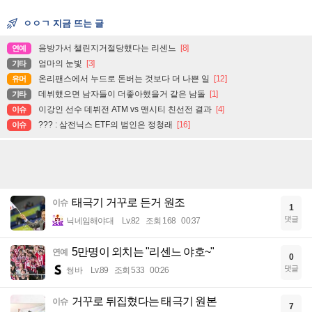
ㅇㅇㄱ 지금 뜨는 글
음방가서 챌린지거절당했다는 리센느
[8]
연예
엄마의 눈빛
[3]
기타
온리팬스에서 누드로 돈버는 것보다 더 나쁜 일
[12]
유머
데뷔했으면 남자들이 더좋아했을거 같은 남돌
[1]
기타
이강인 선수 데뷔전 ATM vs 맨시티 친선전 결과
[4]
이슈
??? : 삼전닉스 ETF의 범인은 정청래
[16]
이슈
태극기 거꾸로 든거 원조
이슈
1
댓글
닉네임해야대
Lv.82
조회 168
00:37
5만명이 외치는 "리센느 야호~"
연예
0
댓글
썽바
Lv.89
조회 533
00:26
거꾸로 뒤집혔다는 태극기 원본
이슈
7