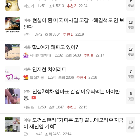
9
댓글
파노키
Lv.51
조회 5313
추천 2
22:24
현실이 된 미국 미사일 고갈‥해결책도 안 보
이슈
13
인다
댓글
균터
Lv.42
조회 3804
추천 1
22:19
딸...여기 왜파고 있어?
계층
17
댓글
닉네임해야대
Lv.82
조회 5638
추천 8
22:17
안지현 치어리더
계층
7
댓글
달섭지롱
Lv.94
조회 2366
추천 4
22:16
인생2회차 엄마표 건강 이유식먹는 아이반
유머
6
응...
댓글
지원뜨
Lv.50
조회 1847
추천 1
22:15
모건스탠리 "가파른 조정 끝…메모리주 지금
이슈
18
이 재진입 기회"
댓글
균터
Lv.42
조회 2468
22:14