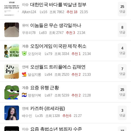
대한민국 바다를 박살낸 정부
이슈
25
댓글
Ajfucn124
Lv.16
조회 7862
추천 18
21:35
이놈들은 무슨 생각일까나
유머
8
댓글
우유리78
Lv.83
조회 2747
추천 3
21:34
오징어게임 미국판 제작 취소
계층
4
댓글
오징어국
Lv.79
조회 3334
추천 1
21:34
오션월드 트리플에스 김채연
연예
7
댓글
달섭지롱
Lv.94
조회 2520
추천 2
21:33
요증 유행 근황
계층
25
댓글
명량거북
Lv.87
조회 5239
추천 2
21:28
카즈하 (르세라핌)
연예
3
댓글
배수민
Lv.35
조회 1328
추천 6
21:27
요즘 촉법소년 범죄자 수준
이슈