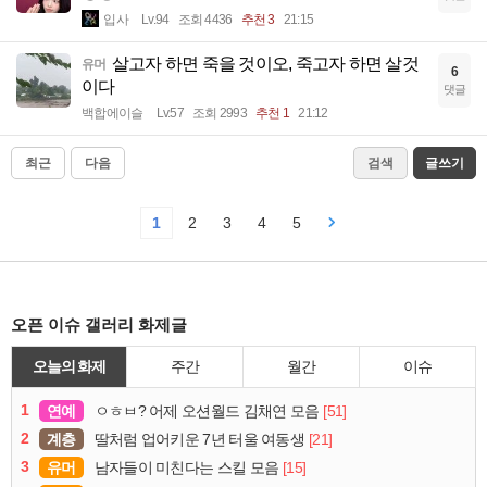
입사
Lv.94
조회 4436
추천 3
21:15
살고자 하면 죽을 것이오, 죽고자 하면 살것
유머
6
이다
댓글
백합에이슬
Lv.57
조회 2993
추천 1
21:12
최근
다음
검색
글쓰기
1
2
3
4
5
오픈 이슈 갤러리 화제글
오늘의 화제
주간
월간
이슈
1
연예
[51]
ㅇㅎㅂ? 어제 오션월드 김채연 모음
2
계층
[21]
딸처럼 업어키운 7년 터울 여동생
3
유머
[15]
남자들이 미친다는 스킬 모음