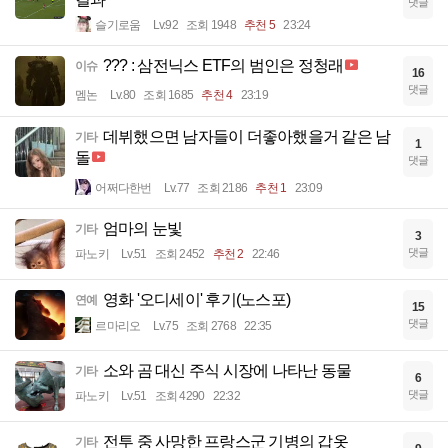
댓글
슬기로움
Lv.92
조회 1948
추천 5
23:24
??? : 삼전닉스 ETF의 범인은 정청래
이슈
16
댓글
멤논
Lv.80
조회 1685
추천 4
23:19
데뷔했으면 남자들이 더좋아했을거 같은 남
기타
1
돌
댓글
어쩌다한번
Lv.77
조회 2186
추천 1
23:09
엄마의 눈빛
기타
3
댓글
파노키
Lv.51
조회 2452
추천 2
22:46
영화 '오디세이' 후기(노스포)
연예
15
댓글
르마리오
Lv.75
조회 2768
22:35
소와 곰 대신 주식 시장에 나타난 동물
기타
6
댓글
파노키
Lv.51
조회 4290
22:32
전투 중 사망한 프랑스군 기병의 갑옷
기타