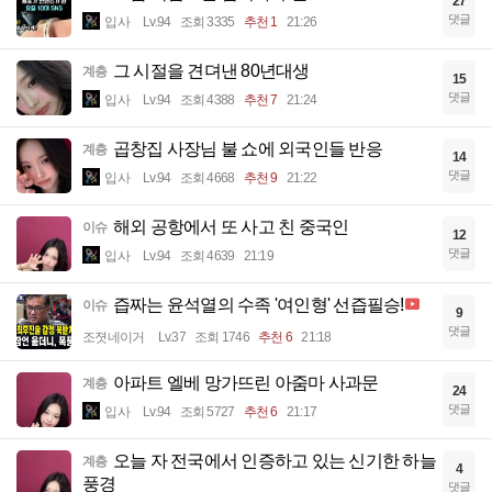
27
댓글
입사
Lv.94
조회 3335
추천 1
21:26
그 시절을 견뎌낸 80년대생
계층
15
댓글
입사
Lv.94
조회 4388
추천 7
21:24
곱창집 사장님 불 쇼에 외국인들 반응
계층
14
댓글
입사
Lv.94
조회 4668
추천 9
21:22
해외 공항에서 또 사고 친 중국인
이슈
12
댓글
입사
Lv.94
조회 4639
21:19
즙짜는 윤석열의 수족 '여인형' 선즙필승!
이슈
9
댓글
조졋네이거
Lv.37
조회 1746
추천 6
21:18
아파트 엘베 망가뜨린 아줌마 사과문
계층
24
댓글
입사
Lv.94
조회 5727
추천 6
21:17
오늘 자 전국에서 인증하고 있는 신기한 하늘
계층
4
풍경
댓글