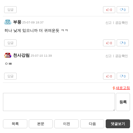
답글
0
0
부풍
25-07-09 18:37
신고
|
공감 확인
히나 낮게 있으니까 더 귀여운듯 ㅋㅋ
답글
0
0
천사강림
25-07-10 11:39
신고
|
공감 확인
ㅇㅃ
답글
0
0
새로고침
등록
목록
본문
이전
다음
댓글보기