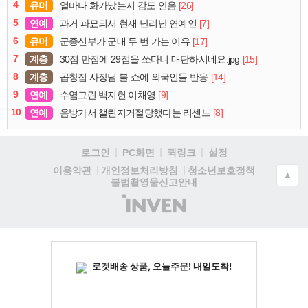
4
유머
[26]
얼마나 화가났는지 감도 안옴
5
연예
[7]
과거 파묘되서 현재 난리난 연예인
6
유머
[17]
군종신부가 군대 두 번 가는 이유
7
계층
[15]
30점 만점에 29점을 쏘다니 대단하시네요.jpg
8
계층
[14]
곱창집 사장님 불 쇼에 외국인들 반응
9
연예
[9]
수염그린 백지헌.이채영
10
연예
[8]
음방가서 챌린지거절당했다는 리센느
로그인
PC화면
퀵링크
설정
청소년보호정책
이용약관
개인정보처리방침
▲
불법촬영물신고안내
(주)
인
벤