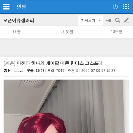
인벤
오픈이슈갤러리
전체보기
공
검
글
지
색
내글
내 댓글
10추글
on/off
쓰
기
[계층]
마젠타 히나의 케이팝 데몬 헌터스 코스프레
Himalaya
댓글: 15 개
조회:
7049
추천:
5
2025-07-09 17:15:27