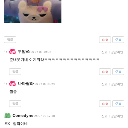
답글
0
0
투암쓰
25-07-09 19:02
신고
|
공감 확인
준내웃기네 이게뭐얔ㅋㅋㅋㅋㅋㅋㅋㅋㅋㅋㅋㅋㅋㅋㅋ
답글
0
0
나타랄라
25-07-09 21:59
신고
|
공감 확인
짤줍
답글
0
0
Comedyne
25-07-09 17:18
신고
|
공감 확인
조이 찰떡이네