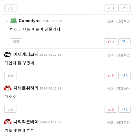
답글
0
0
Comedyne
25-07-09 17:19
신고
|
공감 확인
하긴....쟤는 이분야 전문가지.
답글
0
0
이세계피크닉
25-07-09 17:18
신고
|
공감 확인
귀엽게 잘 꾸몄네
답글
0
0
자세를취하라
25-07-09 17:18
신고
|
공감 확인
ㄱㅇㅇ
답글
0
0
나의작은바이
25-07-09 17:21
신고
|
공감 확인
키도 맞췄네 ㄷㄷ