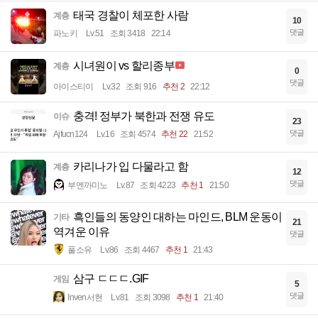
태국 경찰이 체포한 사람
계층
10
댓글
파노키
Lv.51
조회 3418
22:14
시녀원이 vs 할리종부
계층
0
댓글
아이스티이
Lv.32
조회 916
추천 2
22:12
충격! 정부가 북한과 전쟁 유도
이슈
23
댓글
Ajfucn124
Lv.16
조회 4574
추천 22
21:52
카리나가 입 다물라고 함
계층
12
댓글
부엔까미노
Lv.87
조회 4223
추천 1
21:50
흑인들의 동양인 대하는 마인드, BLM 운동이
기타
21
역겨운 이유
댓글
풀소유
Lv.86
조회 4467
추천 1
21:43
삼구 ㄷㄷㄷ.GIF
게임
5
댓글
Inven서현
Lv.81
조회 3098
추천 1
21:40