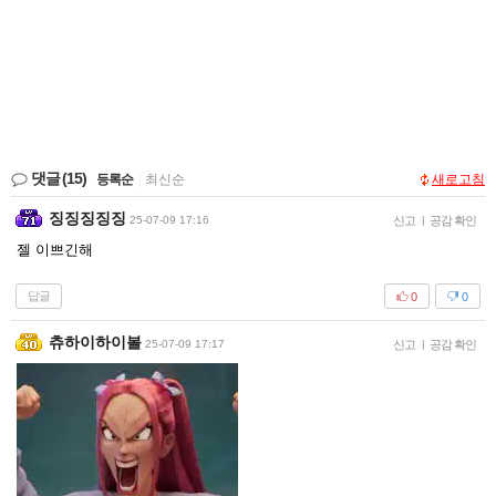
댓글
(15)
등록순
|
최신순
새로고침
징징징징징
25-07-09 17:16
신고
|
공감 확인
젤 이쁘긴해
답글
0
0
츄하이하이볼
25-07-09 17:17
신고
|
공감 확인