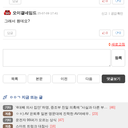
답글
0
0
오이갤네임드
25-07-09 17:41
신고
|
공감 확인
그래서 뭔데요?
답글
0
0
새로고침
등록
목록
본문
이전
다음
댓글보기
ㅇㅇㄱ 지금 뜨는 글
'4대째 의사 집안' 하영, 증조부 친일 의혹에 "사실과 다른 부분 있어"
[46]
기타
ㅇㅎ) AV 은퇴후 일본 명문대에 진학한 AV여배우..
[23]
계층
운전자 99퍼가 모르는 상식
[47]
기타
스마트 트렁크 대참사
[18]
계층