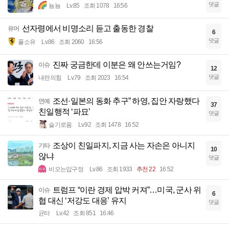
댓글
뇸뇸
Lv.85
조회 1078
16:56
선자령에서 비명소리 듣고 출동한 경찰
유머
6
댓글
풀소유
Lv.86
조회 2060
16:56
진짜 궁금한데 이분은 왜 안쓰는거임?
이슈
12
댓글
내란의힘
Lv.79
조회 2023
16:54
조선·일본의 동화 추구” 하영, 집안 자랑했다
연예
37
친일행적 ‘파묘’
댓글
슬기로움
Lv.92
조회 1478
16:52
조상이 친일파지, 지금 사는 자손은 아니지
기타
10
않냐
댓글
비오는압구정
Lv.86
조회 1933
추천 22
16:52
트럼프 “이란 경제 압박 커져”…미국, 군사 위
이슈
6
협 대신 ‘저강도 대응’ 유지
댓글
균터
Lv.42
조회 851
16:46