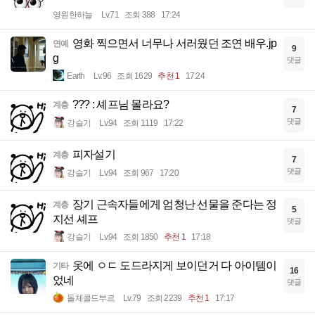
영원한하늘
Lv.71
조회 388
17:24
영화 찍으면서 너무나 서러웠던 조연 배우.jp
연예
9
g
댓글
Earth
Lv.96
조회 1629
추천 1
17:24
??? : 셰프님 몰라요?
계층
7
댓글
강슬기
Lv.94
조회 1119
17:22
피자설기
계층
7
댓글
강슬기
Lv.94
조회 967
17:20
장기 근속자들에게 엄청난 선물을 준다는 정
계층
5
지선 셰프
댓글
강슬기
Lv.94
조회 1850
추천 1
17:18
옷에 ㅇㄷ 도드라지게 보이던거 다 아이템이
기타
16
었네
댓글
돌체콜드부르
Lv.79
조회 2239
추천 1
17:17