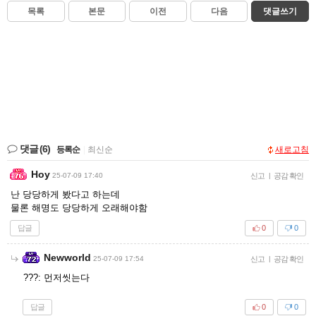
목록
본문
이전
다음
댓글쓰기
댓글
(6)
등록순
|
최신순
새로고침
Hoy
25-07-09 17:40
신고
|
공감 확인
난 당당하게 봤다고 하는데
물론 해명도 당당하게 오래해야함
답글
0
0
Newworld
25-07-09 17:54
신고
|
공감 확인
???: 먼저씻는다
답글
0
0