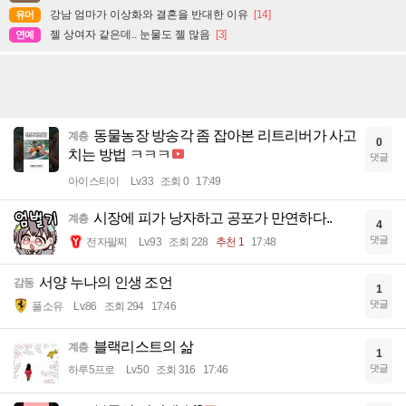
강남 엄마가 이상화와 결혼을 반대한 이유
[14]
유머
젤 상여자 같은데.. 눈물도 젤 많음
[3]
연예
동물농장 방송각 좀 잡아본 리트리버가 사고
계층
0
치는 방법 ㅋㅋㅋ
댓글
아이스티이
Lv.33
조회 0
17:49
시장에 피가 낭자하고 공포가 만연하다..
계층
4
댓글
전자팔찌
Lv.93
조회 228
추천 1
17:48
서양 누나의 인생 조언
감동
1
댓글
풀소유
Lv.86
조회 294
17:46
블랙리스트의 삶
계층
1
댓글
하루5프로
Lv.50
조회 316
17:46