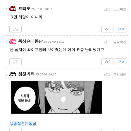
프리도
25-07-09 18:07
신고
|
공감 확인
그건 해명이 아니라
답글
0
0
똥심은데똥남
25-07-09 18:13
신고
|
공감 확인
난 심지어 와이프한테 보여줬는데 이거 요즘 난리났다고
답글
0
0
청천벽력
25-07-09 19:09
신고
|
공감 확인
@똥심은데똥남