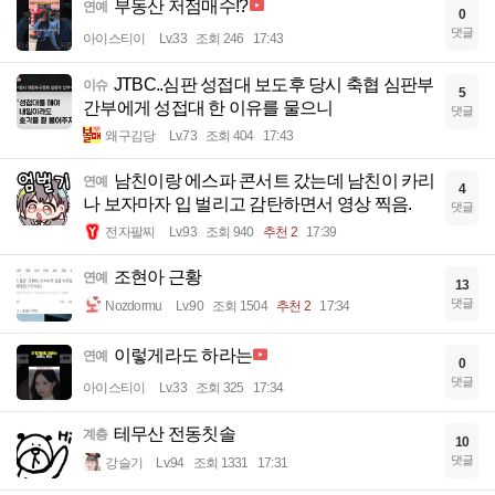
부동산 저점매수!?
연예
0
댓글
아이스티이
Lv.33
조회 246
17:43
JTBC..심판 성접대 보도후 당시 축협 심판부
이슈
5
간부에게 성접대 한 이유를 물으니
댓글
왜구김당
Lv.73
조회 404
17:43
남친이랑 에스파 콘서트 갔는데 남친이 카리
연예
4
나 보자마자 입 벌리고 감탄하면서 영상 찍음.
댓글
전자팔찌
Lv.93
조회 940
추천 2
17:39
조현아 근황
연예
13
댓글
Nozdormu
Lv.90
조회 1504
추천 2
17:34
이렇게라도 하라는
연예
0
댓글
아이스티이
Lv.33
조회 325
17:34
테무산 전동칫솔
계층
10
댓글
강슬기
Lv.94
조회 1331
17:31