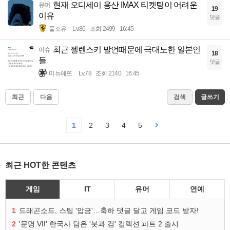
현재 오디세이 용산 IMAX 티켓팅이 어려운
유머
19
이유
댓글
풀소유
Lv.86
조회 2499
16:45
최근 젤렌스키 발언때문에 극대노한 일본인
이슈
18
들
댓글
미뉴에뜨
Lv.78
조회 2140
16:45
최근
다음
검색
글쓰기
1
2
3
4
5
최근 HOT한 콘텐츠
게임
IT
유머
연예
1
드래곤소드, 스팀 '압긍'…축하 댓글 달고 게임 코드 받자!
2
'문명 VII' 한국사 담은 '붓과 검' 컬렉션 파트 2 출시