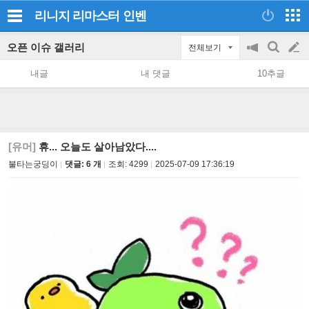
리니지 리마스터
인벤
오픈 이슈 갤러리
전체보기
공
검
글
지
색
내글
내 댓글
10추글
on/off
쓰
기
[유머]
휴... 오늘도 살아남았다....
불타는궁딩이
댓글: 6 개
조회:
4299
2025-07-09 17:36:19