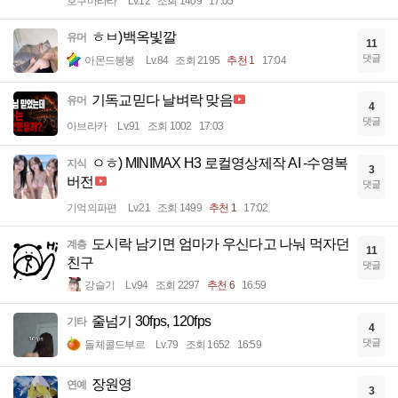
호쿠마타타
Lv.12
조회 1409
17:05
ㅎㅂ)백옥빛깔
유머
11
댓글
아몬드봉봉
Lv.84
조회 2195
추천 1
17:04
기독교믿다 날벼락 맞음
유머
4
댓글
아브라카
Lv.91
조회 1002
17:03
ㅇㅎ) MINIMAX H3 로컬영상제작 AI -수영복
지식
3
버전
댓글
기억의파편
Lv.21
조회 1499
추천 1
17:02
도시락 남기면 엄마가 우신다고 나눠 먹자던
계층
11
친구
댓글
강슬기
Lv.94
조회 2297
추천 6
16:59
줄넘기 30fps, 120fps
기타
4
댓글
돌체콜드부르
Lv.79
조회 1652
16:59
장원영
연예
3