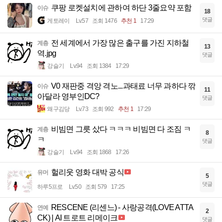
쿠팡 로켓설치에 관하여 하단 3줄요약 포함
이슈
18
댓글
게토레이
Lv.57
조회 1476
추천 1
17:29
전 세계에서 가장 많은 출구를 가진 지하철
계층
13
역.jpg
댓글
강슬기
Lv.94
조회 1384
17:29
V0 재판중 격앙 격노...과태료 너무 과하다 깎
이슈
11
아달라 영부인DC?
댓글
왜구김당
Lv.73
조회 992
추천 1
17:29
비빔면 그릇 샀다 ㅋㅋㅋ 비빔면 다 조짐 ㅋ
계층
8
ㅋ
댓글
강슬기
Lv.94
조회 1868
17:26
헐리웃 영화 대박 공식
유머
5
댓글
하루5프로
Lv.50
조회 579
17:25
RESCENE (리센느) - 사랑공격(LOVE ATTA
연예
2
CK) | AI 트로트 리메이크
댓글