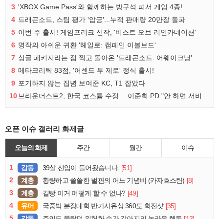
3
'XBOX Game Pass'와 함께하는 방구석 피서 게임 4종!
4
드래곤소드, 스팀 평가 '압긍'...누적 판매량 20만장 돌파
5
이번 주 출시! 게임프리크 신작, '비스트 오브 리인카네이션'
6
명작의 아쉬운 귀환 '헤일로: 캠페인 이볼브드'
7
싱글 패키지라는 점 찍고 돌아온 '드래곤소드: 어웨이크닝'
8
메타크리틱 83점, '어센드 투 제로' 정식 출시!
9
포기하지 않는 집념 보여준 KC, T1 잡았다
10
브라운더스트2, 한국 코스튬 수정… 이준희 PD "안 하면 서비스 지속 불가"
오픈 이슈 갤러리 화제글
오늘의 화제
주간
월간
이슈
1
감동
[51]
39살 신입이 들어왔습니다.
2
계층
[8]
황량하고 쓸쓸한 벌판의 어느 기념비 (카자흐스탄)
3
계층
[49]
길빵 이거 어떻게 할 수 없나?
4
유머
[35]
국중박 분장대회 반가사유상 360도 회전샷
5
감동
[13]
주인도 몰랐던 위험한 순간 강아지의 놀라운 행동