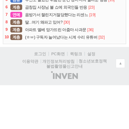
6
계층
[23]
곱창집 사장님 불 쇼에 외국인들 반응
7
연예
[19]
음방가서 챌린지거절당했다는 리센느
8
계층
[30]
딸...여기 왜파고 있어?
9
계층
[36]
아파트 엘베 망가뜨린 아줌마 사과문
10
계층
[32]
(ㅎㅂ) 구독자 늘어났다는 시계 수리 유튜버
로그인
PC화면
퀵링크
설정
청소년보호정책
이용약관
개인정보처리방침
▲
불법촬영물신고안내
(주)
인
벤