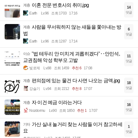
이혼 전문 변호사의 취미.jpg
계층
14
댓글
Earth
Lv.96
조회 1703
17:16
사람을 무서워하지 않는 새들을 쫓아내는 방
계층
6
법
댓글
Earth
Lv.96
조회 1287
17:14
"법 테두리 안 미치게 괴롭히겠다"‥안민석,
이슈
11
교권침해 악성 학부모 고발
댓글
빛로제
Lv.88
조회 1459
추천 6
17:08
편의점에 있는 물건 다 사면 나오는 금액.jpg
계층
18
댓글
강슬기
Lv.94
조회 2212
추천 8
17:07
자 이건 예금 이라는거다
계층
16
댓글
Nozdormu
Lv.90
조회 1850
추천 1
17:07
가산 실내 놀거리 찾는 사람들 이거 참고하세
기타
1
요
댓글