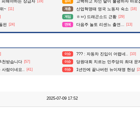
 피해야하는 상급자
[19]
고백하고 차인 딸이 불평하자 바로
유머
위~
[11]
산업혁명때 영국 노동자 숙소
[18]
계층
]
ㅎㅂ) 드래곤소드 근황
[29]
게임
 돌핀
[24]
다음주 놀토 리센느 출연...
[13]
연예
]
??? : 자동차 진입이 어렵네..
[10]
이슈
 추천받습니다
[57]
당원대회 치르는 민주당의 최대 문
이슈
 사람이네요..
[41]
1년만에 끝나버린 뉴이재명 현상
[2
이슈
2025-07-09 17:52