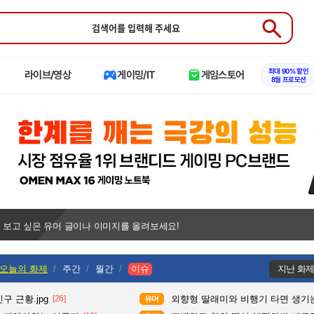
Submit
최대 90% 할인
라이브/영상
게이밍/IT
게임스토어
8월 프로모션
 보고 싶은 유머 글이나 이미지를 올려보세요!
오늘의 화제
주간
월간
이슈
지난 화
구 근황.jpg
[26]
외향형 딸래미와 비행기 타면 생기는
유머