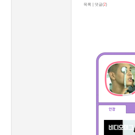
목록
|
댓글(
2
)
인장