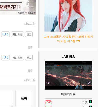
9
캡틴 츠바사 2 월드 파이터즈
10
레고 배트맨: 레거시 오브 더 다크 나이트
새로고침
감
0
공감 확인
신고
그 비스크돌은 사랑을 한다 코마 키타가
와 마린 리즈큥 ver
답글
LIVE 방송
감
0
공감 확인
신고
답글
새로고침
매드라이프
등록
크캣
LIVE