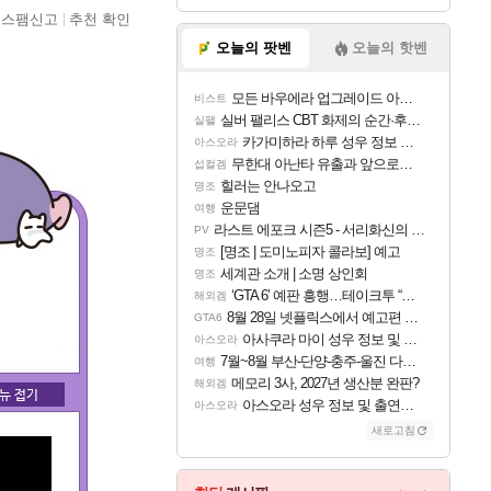
스팸신고
추천 확인
오늘의 팟벤
오늘의 핫벤
모든 바우에라 업그레이드 아이템 획득 위치 공략 (89개)
비스트
실버 팰리스 CBT 화제의 순간·후기 모음
실팰
카가미하라 하루 성우 정보 및 주요 필모
아스오라
무한대 아난타 유출과 앞으로의 예상 (루머)
섭컬겜
힐러는 안나오고
명조
운문댐
여행
라스트 에포크 시즌5 - 서리화신의 분노 티저
PV
[명조 | 도미노피자 콜라보] 예고
명조
세계관 소개 | 소명 상인회
명조
‘GTA 6’ 예판 흥행…테이크투 “내부 예상 크게 넘어”
해외겜
8월 28일 넷플릭스에서 예고편 공개 예정
GTA6
아사쿠라 마이 성우 정보 및 주요 필모
아스오라
7월~8월 부산-단양-충주-울진 다녀왔어요~
여행
메모리 3사, 2027년 생산분 완판?
해외겜
아스오라 성우 정보 및 출연작 모음
아스오라
새로고침