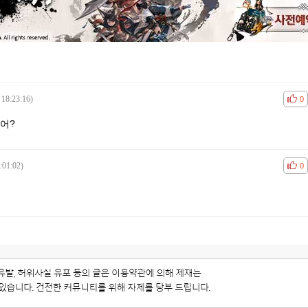
 18:23:16)
공감
비공
0
어?
:01:02)
공감
비공
0