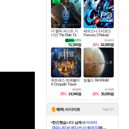
최대 90% 할인가를 만나보세요!
네이버혜택과 함께 만나보세요!
50%할인&추가 적립까지!
네이버 포인트 혜택까지!
네이버 혜택가와 함께 예약하세요!
할인&네이버혜택으로 만나보세요!
네이버페이 혜택과 만나보세요!
40주년 프로모션으로 만나보세요!
할인가에 만나보세요!
일부 에디션 상시 할인!
혜택으로 예약 판매 중
편안하게 충전하세요
더 렐릭 퍼스트 가
페르소나 3 리로드
디언 The Relic First
Persona 3 Reload
Guardian
10%
69,800
51,500원
10%
62,800원
옥토패스 트래블러
림월드 RimWorld
II Octopath Traveler I
I
49,800
37,500
70%
14,940원
20%
30,000원
혜택.아이마트
더보기+
한건했습니다
님께서
마피아
데피니티브 에디션 (스팀코드)
에