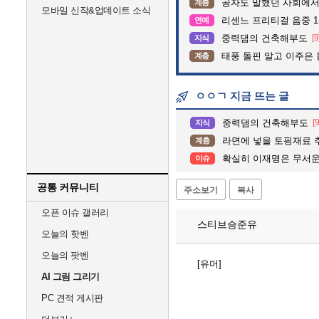
공자도 말했던 사회에서
계층
모바일 신작&업데이트 소식
리센느 프리티걸 음중 1
연예
중력댐의 건축해부도
[9
지식
태풍 돌핀 말고 이주은
계층
ㅇㅇㄱ 지금 뜨는 글
중력댐의 건축해부도
[9
지식
라면에 넣을 토핑재료
계층
확실히 이재명은 무서운
이슈
공통 커뮤니티
주소보기
복사
오픈 이슈 갤러리
스티브승준유
오늘의 핫벤
오늘의 팟벤
[유머]
AI 그림 그리기
PC 견적 게시판