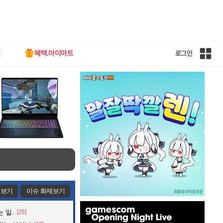
혜택.아이마트
로그인
인
벤
전
체
사
이
트
맵
제보기
이슈 화제보기
인
 일.
[25]
벤
배