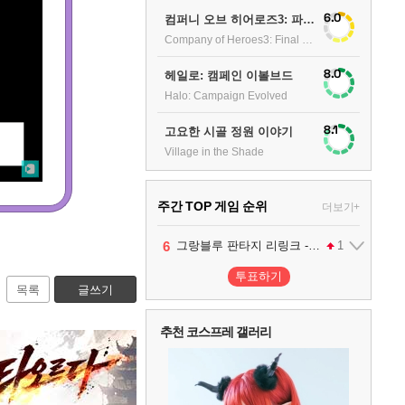
6.0
컴퍼니 오브 히어로즈3: 파이널 스탠드
Company of Heroes3: Final stand
8.0
헤일로: 캠페인 이볼브드
Halo: Campaign Evolved
8.1
고요한 시골 정원 이야기
Village in the Shade
주간 TOP 게임 순위
더보기+
1
2
3
4
5
6
팰월드
프로야구스피리츠2026
드래곤소드 : 어웨이크닝
블라인드 삼국
어쌔신 크리드: 블랙 플래그 리싱크드
그랑블루 판타지 리링크 - 엔드리스 라그나로크
1
2
2
1
1
투표하기
목록
글쓰기
7
리듬 천국 미라클 스타즈
2
추천 코스프레 갤러리
8
헤일로: 캠페인 이볼브드
2