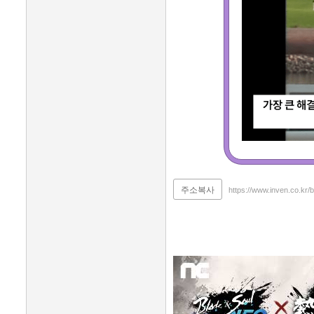
주소복사
https://www.inven.co.kr