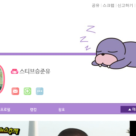
공유
스크랩
신고하기
스티브승준유
프로필
랭킹
칭호