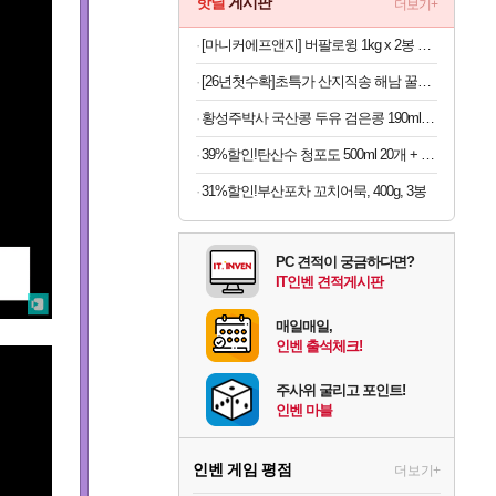
핫딜
게시판
더보기+
[마니커에프앤지] 버팔로윙 1kg x 2봉 외 버팔로봉/윙봉/닭다리
[26년첫수확]초특가 산지직송 해남 꿀고구마, 3kg, 1박스
황성주박사 국산콩 두유 검은콩 190ml x 48개
39%할인!탄산수 청포도 500ml 20개 + 레몬 500ml 20개, 40개
31%할인!부산포차 꼬치어묵, 400g, 3봉
PC 견적이 궁금하다면?
IT인벤 견적게시판
매일매일,
인벤 출석체크!
주사위 굴리고 포인트!
인벤 마블
인벤 게임 평점
더보기+