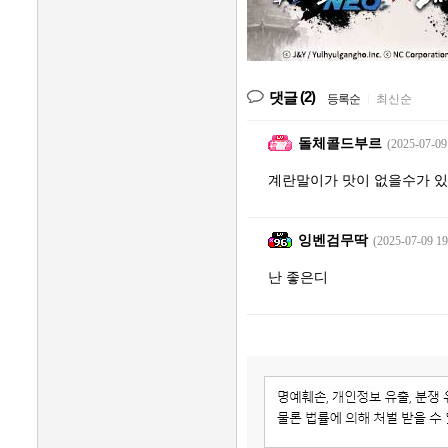
(2)
댓글
등록순
|
최신순
돌체콜드부르
(2025-07-09
계란말이가 맛이 없을수가 있
잉벤검무딱
(2025-07-09 19
난 좋은디