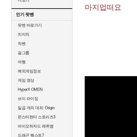
더보기
마지업떠요
인기 팟벤
팟벤 바로가기
치지직
차벤
걸그룹
여행
해외게임정보
게임 영상
HyperX OMEN
브이 라이징
일곱 개의 대죄: Origin
몬스터헌터 스토리즈3
바이오하자드 레퀴엠
드래곤 퀘스트7