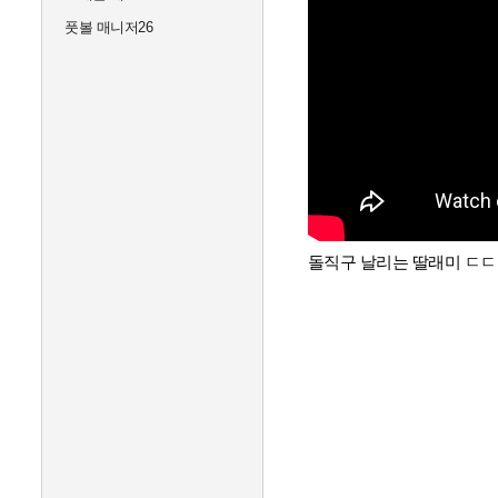
풋볼 매니저26
돌직구 날리는 딸래미 ㄷ