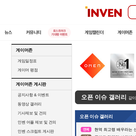
인
벤
로스트아크
뉴스
커뮤니티
게임캘린더
게이머존
기대평 이벤트
게이머존
게임일정표
게이머 평점
게이머존 게시판
공지사항 & 이벤트
오픈 이슈 갤러리
같이
동영상 갤러리
기사제보 및 건의
오픈 이슈 갤러리
인벤 어플 제보 및 건의
현역 최고령 배우라는 신
연예
인벤 스크립트 게시판