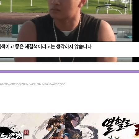
/board/webzine/2097/2491940?iskin=webzine