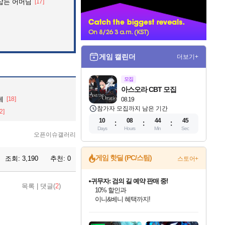
잡는 어머님
[17]
너
게임 캘린더
더보기+
모집
아스오라 CBT 모집
제
[18]
08.19
참가자 모집까지 남은 기간
2]
10
08
44
44
Days
Hours
Min
Sec
오픈이슈갤러리
게임 핫딜 (PC/스팀)
조회:
3,190
추천:
0
스토어+
귀무자: 검의 길 예약 판매 중!
목록
|
댓글(
2
)
10% 할인과
이니&베니 혜택까지!
인벤게임즈 8월 특별 할인!
드래곤소드: 어웨이크닝 입점!
문명 7 특별 할인!
마블 투혼 파이팅 소울즈 정식출시!
비스트 오브 리인카네이션 정식 출시!
커세어 코브 출시 기념 할인!
더 렐릭 퍼스트 가디언 정식 출시
베데스다 40주년 기념 할인 중!
캡콤 프렌차이즈 할인 진행 중!
캡콤 일부 상품 상시 할인
스타워즈 은하계 레이서
로블록스 기프트 카드 공식 입점
인기 퍼블리셔 모음!
스팀으로 만나는 드래곤소드!
조선&고려 DLC 출시 예정
마블 히어로 총 출동&화려한 격투!
게임프릭 신작 IP
해적'섬'을 발전시키자!
설화x하드코어 액션!
베데스다의 명작들을
몬헌, 바하 등 인기 IP를
몬헌 와일즈 & 드래곤즈 도그마2
인벤게임즈에서 10% 추가 적립
Robux를 가장 안전하고