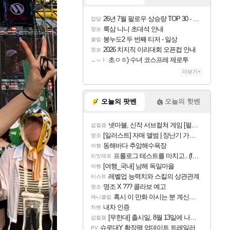
26년 7월 팔로우 상승량 TOP 30 - 월간 치지직
잡담
룩삼 니니 초대석 안내
정보
봉누도2 두 번째 티저 - 일상
클립
2026 치지직 이리대회 오픈컵 안내
정보
초ㅇㅎ) 수녀 코스프레 제로투
ㅗㅜㅑ
더보기+
오늘의 팟벤
오늘의 핫벤
넷마블, 신작 서브컬쳐 게임 [펄 인 블루] 티저 사이트 오픈
섭컬겜
[일러스트] 자매 앨범 | 장난기 가득한 오후의 공원 (리메이크판)
명조
동해바다 추암해수욕장
여행
프롤로그 테스트를 마치고.. (feat. 리아)
리밋제로
[여행_국내] 남해 독일마을
여행
레벨업 능력치와 스킬의 상관관계
비스트
명조 X ??? 콜라보 예고
명조
혹시 이 만화 아시는 분 계신가요
애니클립
내차 인증
차벤
[무한대] 출시일, 8월 13일에 나오나
섭컬겜
슈로대Y 확장팩 업데이트 트레일러
PV