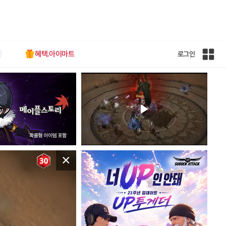
혜택.아이마트
로그인
인
벤
전
체
사
이
트
맵
×