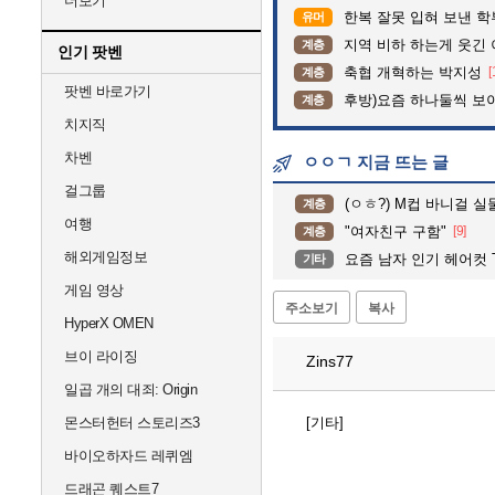
더보기
한복 잘못 입혀 보낸 
유머
지역 비하 하는게 웃긴 
계층
인기 팟벤
축협 개혁하는 박지성
[
계층
팟벤 바로가기
후방)요즘 하나둘씩 보
계층
치지직
차벤
ㅇㅇㄱ 지금 뜨는 글
걸그룹
(ㅇㅎ?) M컵 바니걸 실
계층
여행
"여자친구 구함"
[9]
계층
해외게임정보
요즘 남자 인기 헤어컷 T
기타
게임 영상
주소보기
복사
HyperX OMEN
브이 라이징
Zins77
일곱 개의 대죄: Origin
몬스터헌터 스토리즈3
[기타]
바이오하자드 레퀴엠
드래곤 퀘스트7