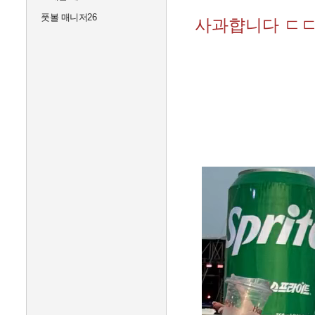
풋볼 매니저26
사과햡니다 ㄷ