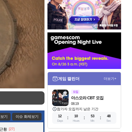
인
벤
배
너
게임 캘린더
더보기+
모집
아스오라 CBT 모집
08.19
참가자 모집까지 남은 기간
12
10
53
45
제보기
이슈 화제보기
Days
Hours
Min
Sec
 근황
[27]