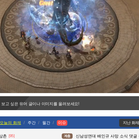
Progress
:
Loaded
:
0%
0%
 보고 싶은 유머 글이나 이미지를 올려보세요!
오늘의 화제
주간
월간
이슈
지난 화
 삼촌
[95]
신남성연대 배인규 사망 소식 댓글
계층