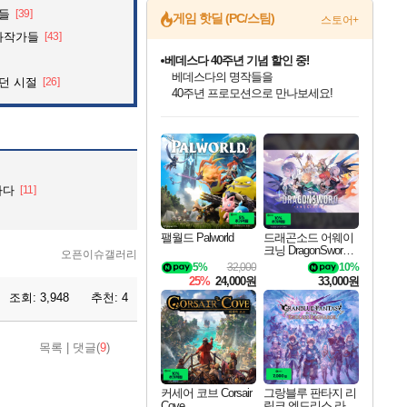
것들
[39]
게임 핫딜 (PC/스팀)
스토어+
화작가들
[43]
마블 투혼 파이팅 소울즈 예약 판매 중!
마블 히어로 총 출동&화려한 격투!
던 시절
[26]
네이버 포인트 혜택까지!
인벤게임즈 8월 특별 할인!
드래곤소드: 어웨이크닝 입점!
문명 7 특별 할인!
귀무자: 검의 길 예약 판매 중!
비스트 오브 리인카네이션 정식 출시!
커세어 코브 출시 기념 할인!
더 렐릭 퍼스트 가디언 정식 출시
베데스다 40주년 기념 할인 중!
캡콤 프렌차이즈 할인 진행 중!
캡콤 일부 상품 상시 할인
스타워즈 은하계 레이서
로블록스 기프트 카드 공식 입점
인기 퍼블리셔 모음!
스팀으로 만나는 드래곤소드!
조선&고려 DLC 출시 예정
10% 할인과
게임프릭 신작 IP
해적'섬'을 발전시키자!
설화x하드코어 액션!
베데스다의 명작들을
몬헌, 바하 등 인기 IP를
몬헌 와일즈 & 드래곤즈 도그마2
인벤게임즈에서 10% 추가 적립
Robux를 가장 안전하고
최대 90% 할인가를 만나보세요!
네이버혜택과 함께 만나보세요!
50%할인&추가 적립까지!
이니&베니 혜택까지!
네이버 혜택가와 함께 예약하세요!
할인&네이버혜택으로 만나보세요!
네이버페이 혜택과 만나보세요!
40주년 프로모션으로 만나보세요!
할인가에 만나보세요!
일부 에디션 상시 할인!
혜택으로 예약 판매 중
편안하게 충전하세요
하다
[11]
팰월드 Palworld
드래곤소드 어웨이
크닝 DragonSword A
오픈이슈갤러리
wakening
5%
32,000
10%
25%
24,000원
33,000원
조회:
3,948
추천:
4
목록
|
댓글(
9
)
커세어 코브 Corsair
그랑블루 판타지 리
Cove
링크 엔드리스 라그