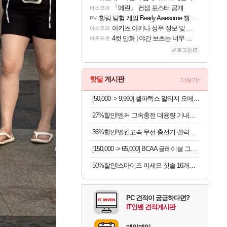
「에린」 컨셉 포스터 공개
아스오라
힐링 탐험 게임 Bearly Awesome 챕터 1 트레일러
PV
아키츠 아키나 성우 정보 및 주요 필모
아스오라
4컷 만화 | 야간 보초는 너무 힘들어
아주프로
새로고침
핫딜
게시판
더보기+
[50,000 -> 9,990] 셀파렉스 알티지 오메가3 10캡슐 x 10박스
27%할인!앤커 고속충전 대용량 기내반입 보조배터리 A1695
36%할인!벨킨고속 무선 충전기 갤럭시S26 아이폰17 호환
[150,000 -> 65,000] BCAA 글레이셜 그레이프 745g x 2개
50%할인!스마이즈 미세모 칫솔 16개입 세트
PC 견적이 궁금하다면?
IT인벤 견적게시판