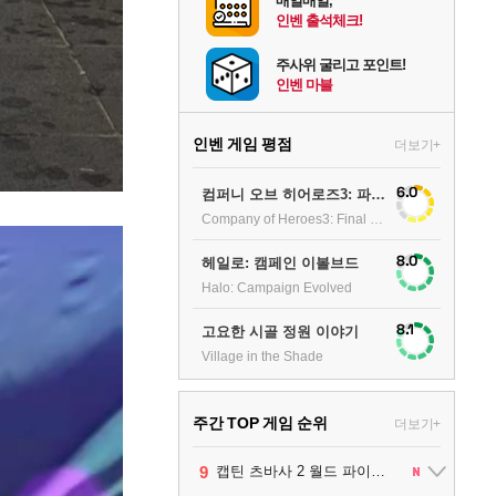
매일매일,
인벤 출석체크!
주사위 굴리고 포인트!
인벤 마블
인벤 게임 평점
더보기+
6.0
컴퍼니 오브 히어로즈3: 파이널 스탠드
Company of Heroes3: Final stand
8.0
헤일로: 캠페인 이볼브드
Halo: Campaign Evolved
8.1
고요한 시골 정원 이야기
Village in the Shade
주간 TOP 게임 순위
더보기+
10
1
2
3
4
5
6
7
8
9
팰월드
프로야구스피리츠2026
드래곤소드 : 어웨이크닝
블라인드 삼국
리듬 천국 미라클 스타즈
헤일로: 캠페인 이볼브드
캡틴 츠바사 2 월드 파이터즈
어쌔신 크리드: 블랙 플래그 리싱크드
그랑블루 판타지 리링크 - 엔드리스 라그나로크
레고 배트맨: 레거시 오브 더 다크 나이트
1
2
2
1
1
2
2