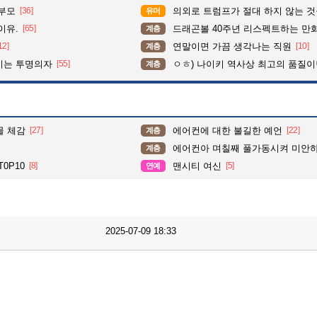
학부모
[36]
의외로 트럼프가 절대 하지 않는 
유머
이유.
[65]
드래곤볼 40주년 리스펙트하는 만
계층
12]
연말이면 가끔 생각나는 직원
[10]
계층
이는 투명의자
[55]
ㅇㅎ) 나이키 역사상 최고의 품질이
계층
물 체감
[27]
에어컨에 대한 불길한 예언
[22]
계층
에어컨아 며칠째 풀가동시켜 미안
계층
0P10
[8]
맨시티 여신
[5]
연예
2025-07-09 18:33