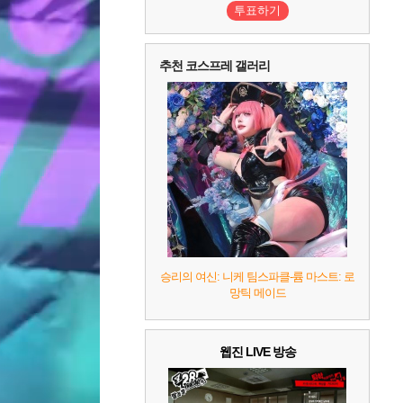
투표하기
추천 코스프레 갤러리
승리의 여신: 니케 팀스파클-륨 마스트: 로
망틱 메이드
웹진 LIVE 방송