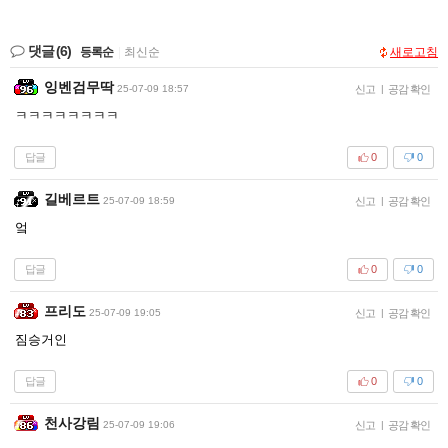
댓글
(6)
등록순
|
최신순
새로고침
잉벤검무딱
25-07-09 18:57
신고
|
공감 확인
ㅋㅋㅋㅋㅋㅋㅋㅋ
답글
0
0
길베르트
25-07-09 18:59
신고
|
공감 확인
엌
답글
0
0
프리도
25-07-09 19:05
신고
|
공감 확인
짐승거인
답글
0
0
천사강림
25-07-09 19:06
신고
|
공감 확인