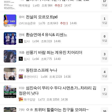
17
댓글
백색왜성
Lv.43
조회 984
추천 2
14:47
전설의 모르모트pd
유머
1
댓글
스티브승준유
Lv.76
조회 643
추천 1
14:46
환승연애 4 유식& 리센느
연예
0
댓글
입사
Lv.94
조회 319
14:46
선풍기 바람 쐬는 계유진 치어리더
계층
3
댓글
입사
Lv.94
조회 775
14:40
동탄코스프레 누나
기타
4
댓글
휴면아이디
Lv.84
조회 1319
14:36
섬진숙이 무리수 두다 사면초가...차라리 김
이슈
7
정은이 낫다
댓글
왜구김당
Lv.73
조회 1058
14:36
ㅇㅎ 트위터 할줄아는 친구들 모여라~
기타
10