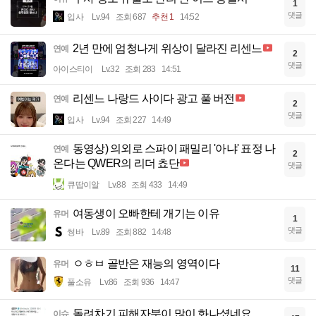
1
댓글
입사
Lv.94
조회 687
추천 1
14:52
2년 만에 엄청나게 위상이 달라진 리센느
연예
2
댓글
아이스티이
Lv.32
조회 283
14:51
리센느 나랑드 사이다 광고 풀 버전
연예
2
댓글
입사
Lv.94
조회 227
14:49
동영상) 의외로 스파이 패밀리 '아냐' 표정 나
연예
2
온다는 QWER의 리더 쵸단
댓글
큐땁이알
Lv.88
조회 433
14:49
여동생이 오빠한테 개기는 이유
유머
1
댓글
썽바
Lv.89
조회 882
14:48
ㅇㅎㅂ 골반은 재능의 영역이다
유머
11
댓글
풀소유
Lv.86
조회 936
14:47
돌려차기 피해자분이 많이 화나셨네요
이슈