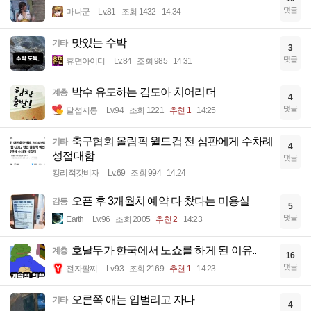
댓글
마나군
Lv.81
조회 1432
14:34
맛있는 수박
기타
3
댓글
휴면아이디
Lv.84
조회 985
14:31
박수 유도하는 김도아 치어리더
계층
4
댓글
달섭지롱
Lv.94
조회 1221
추천 1
14:25
축구협회 올림픽 월드컵 전 심판에게 수차례
기타
4
성접대함
댓글
킹리적갓비자
Lv.69
조회 994
14:24
오픈 후 3개월치 예약 다 찼다는 미용실
감동
5
댓글
Earth
Lv.96
조회 2005
추천 2
14:23
호날두가 한국에서 노쇼를 하게 된 이유..
계층
16
댓글
전자팔찌
Lv.93
조회 2169
추천 1
14:23
오른쪽 애는 입벌리고 자나
기타
4