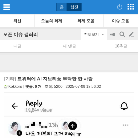
홈
웹진
최신
오늘의 화제
화제 모음
이슈 모음
오픈 이슈 갤러리
전체보기
공
검
글
지
색
내글
내 댓글
10추글
on/off
쓰
기
[기타]
트위터에 AI 지브리풍 부탁한 한 사람
Kokkoro
댓글: 6 개
조회:
5200
2025-07-09 18:56:02