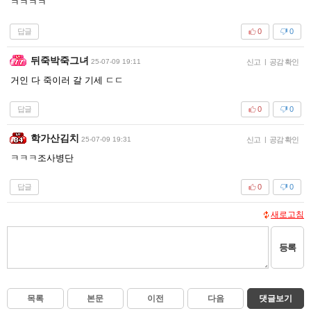
ㅋㅋㅋㅋ
답글
0
0
뒤죽박죽그녀
25-07-09 19:11
신고
|
공감 확인
거인 다 죽이러 갈 기세 ㄷㄷ
답글
0
0
학가산김치
25-07-09 19:31
신고
|
공감 확인
ㅋㅋㅋ조사병단
답글
0
0
새로고침
등록
목록
본문
이전
다음
댓글보기