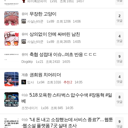
댓글
파이혹은파어
Lv.91
조회 1651
14:07
무장한 고양이
유머
2
댓글
사실난라쿤
Lv.89
조회 1206
14:06
상의없이 안에 싸버린 남친
유머
4
댓글
사실난라쿤
Lv.89
조회 2605
14:05
축협 성접대 이슈...여초 반응 ㄷㄷㄷ
유머
9
댓글
Dogdrip
Lv.21
조회 2410
14:05
권희원 치어리더
계층
4
댓글
입사
Lv.94
조회 1016
추천 2
14:05
5.18 모욕한 스타벅스 압수수색 #장동혁 #일
이슈
8
베
댓글
조졋네이거
Lv.36
조회 845
14:05
“내 돈 내고 소장했는데 서비스 종료?”…웹툰
이슈
9
·웹소설 플랫폼 7곳 실태 조사
댓글