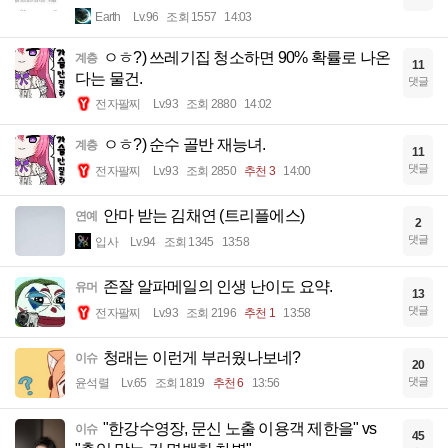
Earth
Lv.96
조회 1557
14:03
ㅇㅎ?) 쓰레기집 청소하면 90% 확률로 나온
계층
11
다는 물건.
댓글
전자팔찌
Lv.93
조회 2880
14:02
ㅇㅎ?) 순수 골반 재능녀.
계층
11
댓글
전자팔찌
Lv.93
조회 2850
추천 3
14:00
안마 받는 김채연 (트리플에스)
연예
2
댓글
입사
Lv.94
조회 1345
13:58
존잘 알파메일의 인생 난이도 요약.
유머
13
댓글
전자팔찌
Lv.93
조회 2196
추천 1
13:58
청래는 이런게 부러웠나보네?
이슈
20
댓글
윤석렬
Lv.65
조회 1819
추천 6
13:56
"한강수영장, 문신 노출 이용객 제한을" vs
이슈
45