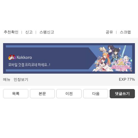
추천확인
신고
스팸신고
공유
스크랩
Kokkoro
모바일 갓겜 프리코네 하세요..!
메뉴
인장보기
EXP 77%
목록
본문
이전
다음
댓글쓰기