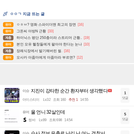
ㅇㅇㄱ 지금 뜨는 글
ㅇㅎㅂ? 영화 스파이더맨 최고의 장면
[16]
유머
그돈씨 아방N 근황
[33]
유머
하이닉스 평단 250층이라 스트리머 근황..
[19]
계층
본인 모유 헬창들에게 팔아야 한다는 눈나
[10]
유머
장례식장에서 발기해버린 썰.
[16]
계층
오사카 아줌마에게 아줌마라 부르면?
[12]
유머
지진이 강타한 순간 환자부터 생각했다
이슈
1
댓글
아이스티이
Lv.32
조회 160
추천 1
14:55
울 언니 32살인데
유머
5
댓글
썽바
Lv.89
조회 698
14:54
수사 정보 유출로 난리 난 어느 경찰서
이슈