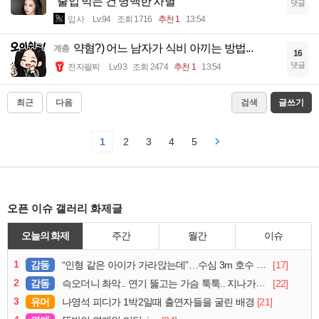
"출입 막는 건 명백한 차별"
댓글
입사
Lv.94
조회 1716
추천 1
13:54
약혐?) 어느 남자가 식비 아끼는 방법...
계층
16
댓글
전자팔찌
Lv.93
조회 2474
추천 1
13:54
최근
다음
검색
글쓰기
1
2
3
4
5
오픈 이슈 갤러리 화제글
오늘의 화제
주간
월간
이슈
1
감동
[17]
“인형 같은 아이가 가라앉는데”…수심 3m 호수 뛰어든 60대 의인
2
감동
[22]
슥오더니 촤악.. 연기 뚫고는 가슴 툭툭.. 지나가던 아재의 정체
3
유머
[21]
나영석 피디가 1박2일때 출연자들을 굴린 배경