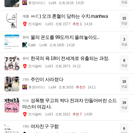
댓글
휴면아이디
Lv.84
조회 1619
14:20
ㅆㄷ) 오크 혼혈이 당하는 수치.manhwa
계층
15
댓글
전자팔찌
Lv.93
조회 1577
추천 1
14:19
물의 온도를 99도까지 올려놓아도..
유머
3
댓글
Earth
Lv.96
조회 1905
14:18
한국의 욕 18이 전세계로 유출되는 과정.
유머
8
댓글
전자팔찌
Lv.93
조회 2873
14:12
주인이 사라졌다
기타
10
댓글
휴면아이디
Lv.84
조회 1653
추천 5
14:11
성폭행 무고죄 싹다 전과자 만들어버린 소드
이슈
19
마스터 여검사.
댓글
전자팔찌
Lv.93
조회 3102
추천 7
14:09
여자친구 구함
기타
6