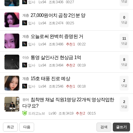
댓글
입사
Lv.94
조회 3406
00:27
27,000원어치 곱창 2인분 양
계층
0
댓글
입사
Lv.94
조회 2474
00:25
오늘로써 완벽히 증명된 거
계층
11
댓글
입사
Lv.94
조회 3486
추천 1
00:22
통영 살인사건 현상금 1억
이슈
8
댓글
입사
Lv.94
조회 3494
추천 2
00:19
15호 태풍 진로 예상
계층
2
댓글
입사
Lv.94
조회 2546
추천 1
00:18
침착맨 채널 직원1명당 22개씩 영상작업한
유머
2
다구요?
댓글
드라고노브
Lv.90
조회 3419
추천 2
00:15
최근
다음
검색
글쓰기