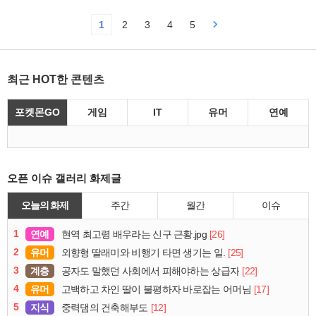
1
2
3
4
5
최근 HOT한 콘텐츠
포켓몬GO
게임
IT
유머
연예
오픈 이슈 갤러리 화제글
오늘의 화제
주간
월간
이슈
1
연예
[26]
현역 최고령 배우라는 신구 근황.jpg
2
유머
[25]
외향형 딸래미와 비행기 타면 생기는 일.
3
계층
[22]
공자도 말했던 사회에서 피해야하는 상급자
4
유머
[17]
고백하고 차인 딸이 불평하자 바로잡는 어머님
5
지식
[12]
중력댐의 건축해부도