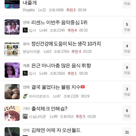
내줄게
댓글
Dogdrip
Lv.22
조회 4836
추천 3
00:34
리센느 이번주 음악중심 1위
연예
5
댓글
입사
Lv.94
조회 2245
추천 4
00:33
정신건강에 도움이 되는 생각 10가지
유머
4
댓글
분당리자몽
Lv.62
조회 2766
추천 4
00:33
은근 마니아층 많은 음식 취향
계층
9
댓글
입사
Lv.94
조회 2824
추천 1
00:29
결국 울었다는 블핑 지수
연예
3
댓글
라라크로포드
Lv.87
조회 2228
00:29
출석체크 안해슴?
기타
0
댓글
사실난라쿤
Lv.89
조회 810
추천 5
00:28
김채연 어제 자 오션월드
연예
11