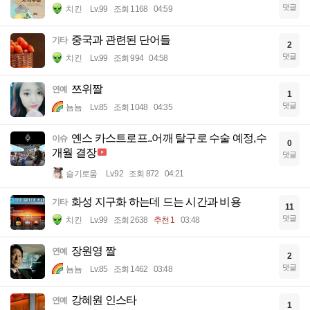
댓글
치킨
Lv.99
조회 1168
04:59
중국과 관련된 단어들
기타
2
댓글
치킨
Lv.99
조회 994
04:58
쯔위짤
연예
1
댓글
뇸뇸
Lv.85
조회 1048
04:35
옌스 카스트로프..어깨 탈구로 수술 예정,수
이슈
0
개월 결장
댓글
슬기로움
Lv.92
조회 872
04:21
화성 지구화 하는데 드는 시간과 비용
기타
11
댓글
치킨
Lv.99
조회 2638
추천 1
03:48
장원영 짤
연예
2
댓글
뇸뇸
Lv.85
조회 1462
03:48
강혜원 인스타
연예
1