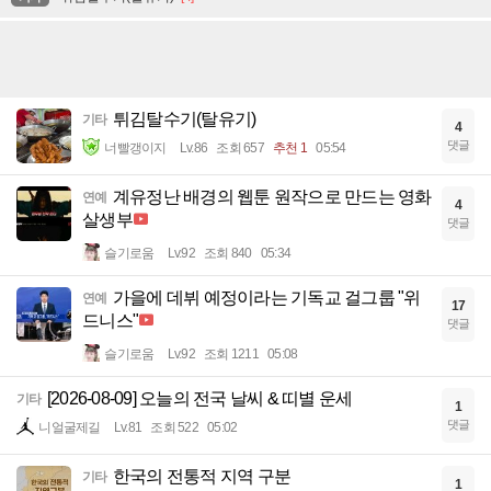
튀김탈수기(탈유기)
기타
4
댓글
너빨갱이지
Lv.86
조회 657
추천 1
05:54
계유정난 배경의 웹툰 원작으로 만드는 영화
연예
4
살생부
댓글
슬기로움
Lv.92
조회 840
05:34
가을에 데뷔 예정이라는 기독교 걸그룹 "위
연예
17
드니스"
댓글
슬기로움
Lv.92
조회 1211
05:08
[2026-08-09] 오늘의 전국 날씨 & 띠별 운세
기타
1
댓글
니얼굴제길
Lv.81
조회 522
05:02
한국의 전통적 지역 구분
기타
1