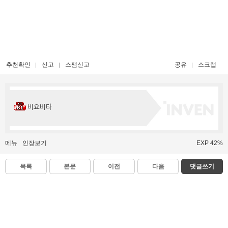
추천확인
신고
스팸신고
공유
스크랩
비요비타
메뉴
인장보기
EXP 42%
목록
본문
이전
다음
댓글쓰기