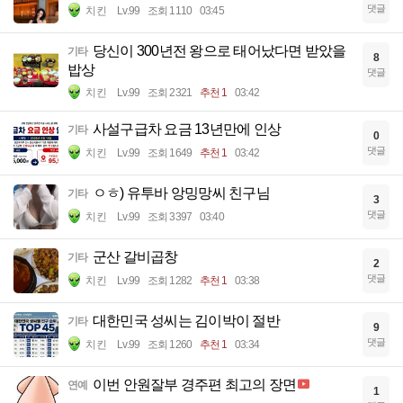
댓글
치킨
Lv.99
조회 1110
03:45
당신이 300년전 왕으로 태어났다면 받았을
기타
8
밥상
댓글
치킨
Lv.99
조회 2321
추천 1
03:42
사설구급차 요금 13년만에 인상
기타
0
댓글
치킨
Lv.99
조회 1649
추천 1
03:42
ㅇㅎ) 유투바 앙밍망씨 친구님
기타
3
댓글
치킨
Lv.99
조회 3397
03:40
군산 갈비곱창
기타
2
댓글
치킨
Lv.99
조회 1282
추천 1
03:38
대한민국 성씨는 김이박이 절반
기타
9
댓글
치킨
Lv.99
조회 1260
추천 1
03:34
이번 안원잘부 경주편 최고의 장면
연예
1