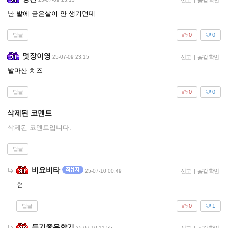
난 발에 굳은살이 안 생기던데
답글
0
0
멋장이영
25-07-09 23:15
신고
|
공감 확인
발마산 치즈
답글
0
0
삭제된 코멘트
삭제된 코멘트입니다.
답글
비요비타
25-07-10 00:49
신고
|
공감 확인
혐
답글
0
1
듣기좋은향기
25-07-10 11:55
신고
|
공감 확인