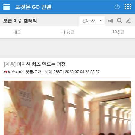
포켓몬 GO
인벤
오픈 이슈 갤러리
전체보기
공
검
글
지
색
내글
내 댓글
10추글
on/off
쓰
기
[계층]
파마산 치즈 만드는 과정
비요비타
댓글: 7 개
조회:
5887
2025-07-09 22:55:57