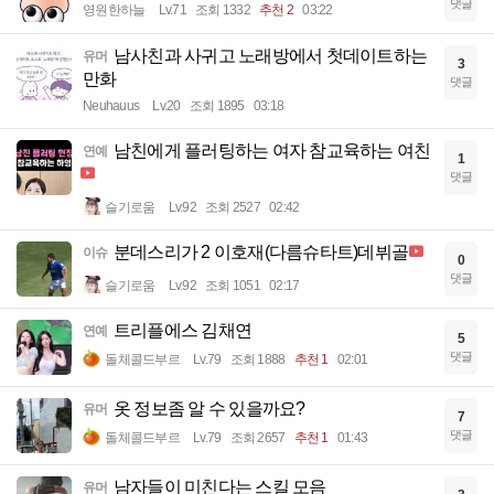
댓글
영원한하늘
Lv.71
조회 1332
추천 2
03:22
남사친과 사귀고 노래방에서 첫데이트하는
유머
3
만화
댓글
Neuhauus
Lv.20
조회 1895
03:18
남친에게 플러팅하는 여자 참교육하는 여친
연예
1
댓글
슬기로움
Lv.92
조회 2527
02:42
분데스리가 2 이호재(다름슈타트)데뷔골
이슈
0
댓글
슬기로움
Lv.92
조회 1051
02:17
트리플에스 김채연
연예
5
댓글
돌체콜드부르
Lv.79
조회 1888
추천 1
02:01
옷 정보좀 알 수 있을까요?
유머
7
댓글
돌체콜드부르
Lv.79
조회 2657
추천 1
01:43
남자들이 미친다는 스킬 모음
유머