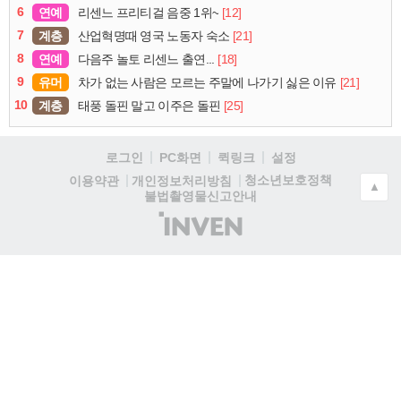
6
연예
[12]
리센느 프리티걸 음중 1위~
7
계층
[21]
산업혁명때 영국 노동자 숙소
8
연예
[18]
다음주 놀토 리센느 출연...
9
유머
[21]
차가 없는 사람은 모르는 주말에 나가기 싫은 이유
10
계층
[25]
태풍 돌핀 말고 이주은 돌핀
로그인
PC화면
퀵링크
설정
청소년보호정책
이용약관
개인정보처리방침
▲
불법촬영물신고안내
(주)
인
벤