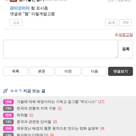
@비요비타
혐 표시좀
댓글로 "혐" 이렇게말고쫌
답글
0
0
새로고침
등록
목록
본문
이전
다음
댓글보기
ㅇㅇㄱ 지금 뜨는 글
가을에 데뷔 예정이라는 기독교 걸그룹 "위드니스"
[17]
연예
한국의 전통적 지역 구분
[1]
기타
쯔위짤
[1]
연예
중국과 관련된 단어들
[2]
기타
계유정난 배경의 웹툰 원작으로 만드는 영화 살생부
[4]
연예
튀김탈수기(탈유기)
[4]
기타