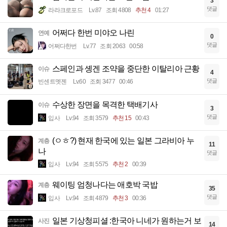
3
댓글
라라크로포드
Lv.87
조회 4808
추천 4
01:27
어쩌다 한번 미야오 나린
연예
0
댓글
어쩌다한번
Lv.77
조회 2063
00:58
스페인과 솅겐 조약을 중단한 이탈리아 근황
이슈
4
댓글
빈센트멧젠
Lv.60
조회 3477
00:46
수상한 장면을 목격한 택배기사
이슈
3
댓글
입사
Lv.94
조회 3579
추천 15
00:43
(ㅇㅎ?) 현재 한국에 있는 일본 그라비아 누
계층
11
나
댓글
입사
Lv.94
조회 5575
추천 2
00:39
웨이팅 엄청나다는 애호박 국밥
계층
35
댓글
입사
Lv.94
조회 4879
추천 3
00:36
일본 기상청피셜 :한국아 니네가 원하는거 보
사진
14