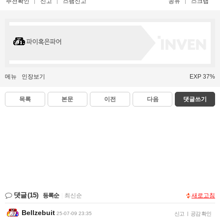
추천확인
신고
스팸신고
공유
스크랩
파이혹은파어
메뉴
인장보기
EXP 37%
목록
본문
이전
다음
댓글쓰기
댓글
(15)
등록순
|
최신순
새로고침
Bellzebuit
25-07-09 23:35
신고
|
공감 확인