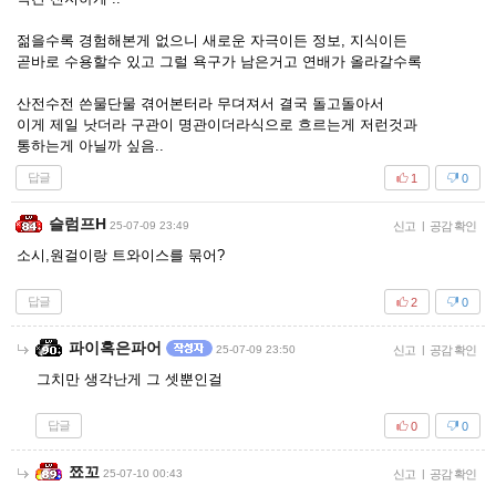
젊을수록 경험해본게 없으니 새로운 자극이든 정보, 지식이든
곧바로 수용할수 있고 그럴 욕구가 남은거고 연배가 올라갈수록
산전수전 쓴물단물 겪어본터라 무뎌져서 결국 돌고돌아서
이게 제일 낫더라 구관이 명관이더라식으로 흐르는게 저런것과
통하는게 아닐까 싶음..
답글
1
0
슬럼프H
25-07-09 23:49
신고
|
공감 확인
소시,원걸이랑 트와이스를 묶어?
답글
2
0
파이혹은파어
25-07-09 23:50
신고
|
공감 확인
그치만 생각난게 그 셋뿐인걸
답글
0
0
쬬꼬
25-07-10 00:43
신고
|
공감 확인