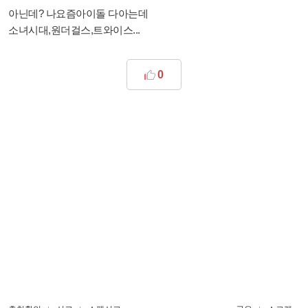
아닌데? 나요즘아이돌 다아는데
소녀시대,원더걸스,트와이스...
0