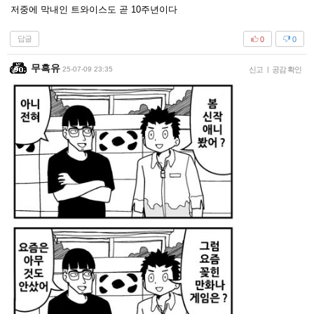
저중에 막내인 트와이스도 곧 10주년이다
답글
0
0
무흑유
25-07-09 23:35
신고
|
공감 확인