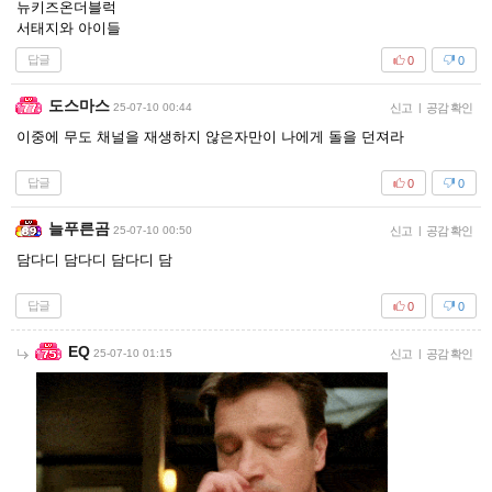
뉴키즈온더블럭
서태지와 아이들
답글
0
0
도스마스
25-07-10 00:44
신고
|
공감 확인
이중에 무도 채널을 재생하지 않은자만이 나에게 돌을 던져라
답글
0
0
늘푸른곰
25-07-10 00:50
신고
|
공감 확인
담다디 담다디 담다디 담
답글
0
0
EQ
25-07-10 01:15
신고
|
공감 확인