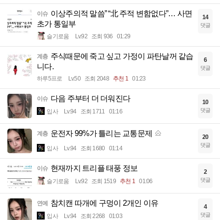
이상주의적 말씀” “北 주적 변함없다”… 사면
이슈
14
초가 통일부
댓글
슬기로움
Lv.92
조회 936
01:29
주식때문에 죽고 싶고 가정이 파탄날꺼 같습
계층
6
니다.
댓글
하루5프로
Lv.50
조회 2048
추천 1
01:23
다음 주부터 더 더워진다
이슈
10
댓글
입사
Lv.94
조회 1711
01:16
운전자 99%가 틀리는 교통문제
계층
20
댓글
입사
Lv.94
조회 1680
01:14
현재까지 트리플 태풍 정보
이슈
2
댓글
슬기로움
Lv.92
조회 1519
추천 1
01:06
참치캔 따개에 구멍이 2개인 이유
연예
4
댓글
입사
Lv.94
조회 2268
01:03