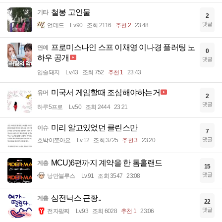
철봉 고인물
기타
2
댓글
언데드
Lv.90
조회 2116
추천 2
23:48
프로미스나인 스프 이채영 이나경 플러팅 노
연예
0
하우 공개
댓글
입술돼지
Lv.43
조회 752
추천 1
23:43
미국서 게임할때 조심해야하는거
유머
2
댓글
하루5프로
Lv.50
조회 2444
23:21
미리 알고있었던 클린스만
이슈
7
댓글
호박이쪼아요
Lv.12
조회 3725
추천 3
23:20
MCU)6편까지 계약을 한 톰홀랜드
계층
15
댓글
낭만블루스
Lv.91
조회 3547
23:08
삼전닉스 근황..
계층
22
댓글
전자팔찌
Lv.93
조회 6028
추천 1
23:06