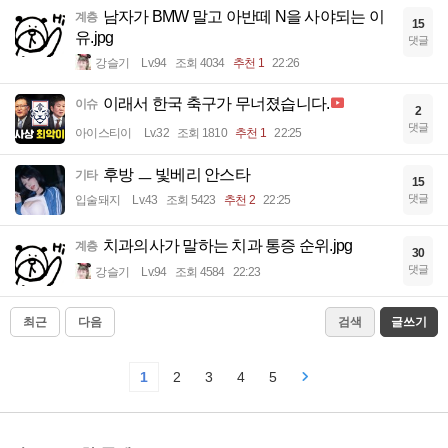
남자가 BMW 말고 아반떼 N을 사야되는 이
계층
15
유.jpg
댓글
강슬기
Lv.94
조회 4034
추천 1
22:26
이래서 한국 축구가 무너졌습니다.
이슈
2
댓글
아이스티이
Lv.32
조회 1810
추천 1
22:25
후방 ㅡ 빛베리 안스타
기타
15
댓글
입술돼지
Lv.43
조회 5423
추천 2
22:25
치과의사가 말하는 치과 통증 순위.jpg
계층
30
댓글
강슬기
Lv.94
조회 4584
22:23
최근
다음
검색
글쓰기
1
2
3
4
5