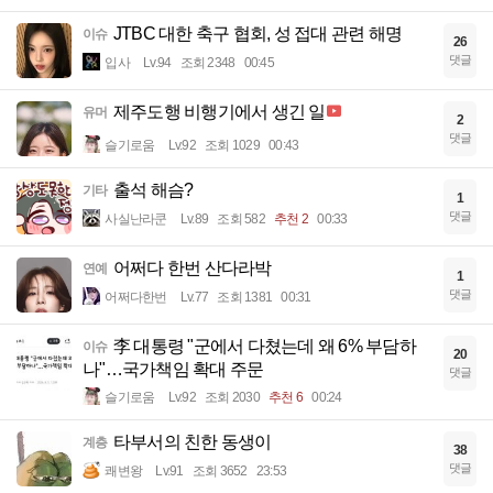
JTBC 대한 축구 협회, 성 접대 관련 해명
이슈
26
댓글
입사
Lv.94
조회 2348
00:45
제주도행 비행기에서 생긴 일
유머
2
댓글
슬기로움
Lv.92
조회 1029
00:43
출석 해슴?
기타
1
댓글
사실난라쿤
Lv.89
조회 582
추천 2
00:33
어쩌다 한번 산다라박
연예
1
댓글
어쩌다한번
Lv.77
조회 1381
00:31
李 대통령 "군에서 다쳤는데 왜 6% 부담하
이슈
20
나"…국가책임 확대 주문
댓글
슬기로움
Lv.92
조회 2030
추천 6
00:24
타부서의 친한 동생이
계층
38
댓글
쾌변왕
Lv.91
조회 3652
23:53