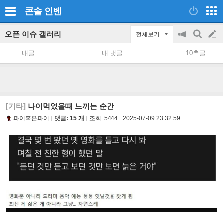
콘솔
인벤
오픈 이슈 갤러리
전체보기
공
검
글
지
색
내글
내 댓글
10추글
on/off
쓰
기
[기타]
나이먹었을때 느끼는 순간
파이혹은파어
댓글: 15 개
조회:
5444
2025-07-09 23:32:59