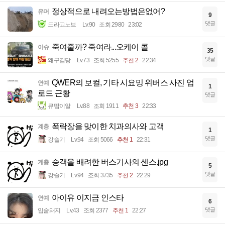
정상적으로 내려오는방법은없어?
유머
9
댓글
드라고노브
Lv.90
조회 2980
23:02
죽여줄까? 죽여라...오케이 콜
이슈
35
댓글
왜구김당
Lv.73
조회 5255
추천 2
22:34
QWER의 보컬, 기타 시요밍 위버스 사진 업
연예
1
로드 근황
댓글
큐땁이알
Lv.88
조회 1911
추천 3
22:33
폭락장을 맞이한 치과의사와 고객
계층
1
댓글
강슬기
Lv.94
조회 5066
추천 1
22:31
승객을 배려한 버스기사의 센스.jpg
계층
5
댓글
강슬기
Lv.94
조회 3735
추천 2
22:29
아이유 이지금 인스타
연예
6
댓글
입술돼지
Lv.43
조회 2377
추천 1
22:27