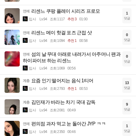
리센느 쿠팡 플레이 시리즈 프로모
연예
1
댓글
입사
Lv.94
조회 1117
추천 3
01:00
리센느 메이 핫걸 포즈 근접 샷
연예
0
댓글
입사
Lv.94
조회 1094
추천 1
00:58
섬의 날 무대 아래로 내려가서 아주머니 팬과
연예
0
하이파이브 하는 리센느
댓글
입사
Lv.94
조회 1069
00:56
요즘 인기 떨어지는 음식 1티어
계층
13
댓글
입사
Lv.94
조회 2793
추천 1
00:53
김민재가 바라는 차기 국대 감독
계층
9
댓글
입사
Lv.94
조회 2081
00:49
편의점 과자 먹고 눈 돌아간 JYP ㅋㅋ
연예
1
댓글
입사
Lv.94
조회 2350
00:46