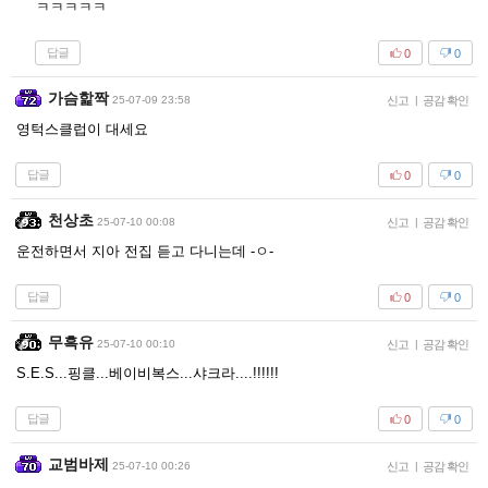
ㅋㅋㅋㅋㅋ
답글
0
0
가슴핥짝
25-07-09 23:58
신고
|
공감 확인
영턱스클럽이 대세요
답글
0
0
천상초
25-07-10 00:08
신고
|
공감 확인
운전하면서 지아 전집 듣고 다니는데 -ㅇ-
답글
0
0
무흑유
25-07-10 00:10
신고
|
공감 확인
S.E.S...핑클...베이비복스...샤크라....!!!!!!
답글
0
0
교범바제
25-07-10 00:26
신고
|
공감 확인