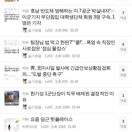
호남 반도체 방해하는 미 7공군 박살내자”···
이슈
7
미군기지 무단침입 대학생단체 회원 3명 구속, 1
댓글
명은 기각
슬기로움
Lv.92
조회 646
02:20
팀장님 밥 먹고 한판?” “콜!”…폭염 속 직장인
이슈
5
사로잡은 ‘점심 몰캉스’
댓글
슬기로움
Lv.92
조회 1186
02:03
靑, 北미사일 발사에 긴급안보상황점검회
이슈
0
의…“도발 중단 촉구”
댓글
슬기로움
Lv.92
조회 676
01:49
한기성 1군단장이 직무 배제된 결정적인 이
이슈
1
유
댓글
슬기로움
Lv.92
조회 1298
01:44
요즘 당근 핫플레이스
기타
3
댓글
하루5프로
Lv.50
조회 1366
01:40