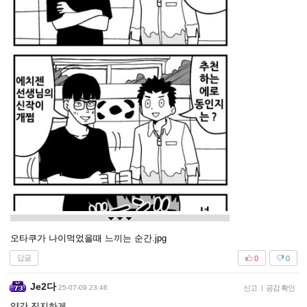
오타쿠가 나이먹었을때 느끼는 순간.jpg
답글
0
0
Je2다
25-07-09 23:46
신고
|
공감 확인
약간 진지하게 ..