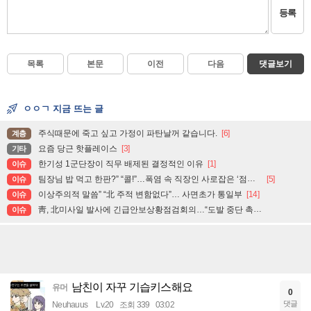
등록
목록
본문
이전
다음
댓글보기
ㅇㅇㄱ 지금 뜨는 글
주식때문에 죽고 싶고 가정이 파탄날꺼 같습니다.
[6]
계층
요즘 당근 핫플레이스
[3]
기타
한기성 1군단장이 직무 배제된 결정적인 이유
[1]
이슈
팀장님 밥 먹고 한판?” “콜!”…폭염 속 직장인 사로잡은 ‘점심 몰캉스’
[5]
이슈
이상주의적 말씀” “北 주적 변함없다”… 사면초가 통일부
[14]
이슈
靑, 北미사일 발사에 긴급안보상황점검회의…“도발 중단 촉구”
이슈
남친이 자꾸 기습키스해요
유머
0
댓글
Neuhauus
Lv.20
조회 339
03:02