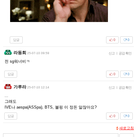
답글
0
0
라동희
25-07-10 09:59
신고
|
공감 확인
전 sg워너비ㅋ
답글
0
0
가루라
25-07-10 12:14
신고
|
공감 확인
...
그래도
IVE나 aespa(ASSpa), BTS, 블핑 이 정돈 알잖아요?
답글
0
0
새로고침