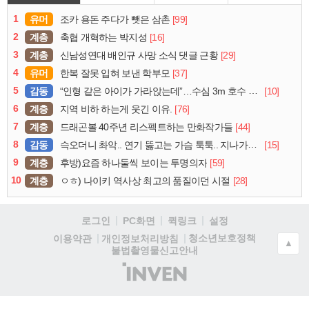
1
유머
[99]
조카 용돈 주다가 뺏은 삼촌
2
계층
[16]
축협 개혁하는 박지성
3
계층
[29]
신남성연대 배인규 사망 소식 댓글 근황
4
유머
[37]
한복 잘못 입혀 보낸 학부모
5
감동
[10]
“인형 같은 아이가 가라앉는데”…수심 3m 호수 뛰어든 60대 의인
6
계층
[76]
지역 비하 하는게 웃긴 이유.
7
계층
[44]
드래곤볼 40주년 리스펙트하는 만화작가들
8
감동
[15]
슥오더니 촤악.. 연기 뚫고는 가슴 툭툭.. 지나가던 아재의 정체
9
계층
[59]
후방)요즘 하나둘씩 보이는 투명의자
10
계층
[28]
ㅇㅎ) 나이키 역사상 최고의 품질이던 시절
로그인
PC화면
퀵링크
설정
청소년보호정책
이용약관
개인정보처리방침
▲
불법촬영물신고안내
(주)
인
벤