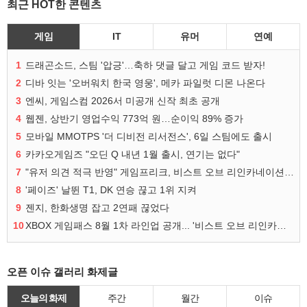
최근 HOT한 콘텐츠
게임
IT
유머
연예
1
드래곤소드, 스팀 '압긍'…축하 댓글 달고 게임 코드 받자!
2
디바 잇는 '오버워치 한국 영웅', 메카 파일럿 디몬 나온다
3
엔씨, 게임스컴 2026서 미공개 신작 최초 공개
4
웹젠, 상반기 영업수익 773억 원…순이익 89% 증가
5
모바일 MMOTPS '더 디비전 리서전스', 6일 스팀에도 출시
6
카카오게임즈 "오딘 Q 내년 1월 출시, 연기는 없다"
7
"유저 의견 적극 반영" 게임프리크, 비스트 오브 리인카네이션 개선 나선다
8
'페이즈' 날뛴 T1, DK 연승 끊고 1위 지켜
9
젠지, 한화생명 잡고 2연패 끊었다
10
XBOX 게임패스 8월 1차 라인업 공개... '비스트 오브 리인카네이션' 즉시 합류
오픈 이슈 갤러리 화제글
오늘의 화제
주간
월간
이슈