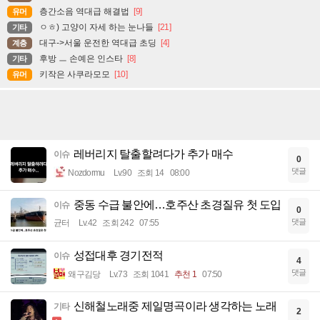
층간소음 역대급 해결법
[9]
유머
ㅇㅎ) 고양이 자세 하는 눈나들
[21]
기타
대구->서울 운전한 역대급 초딩
[4]
계층
후방 ㅡ 손예은 인스타
[8]
기타
키작은 사쿠라모모
[10]
유머
레버리지 탈출할려다가 추가 매수
이슈
0
댓글
Nozdormu
Lv.90
조회 14
08:00
중동 수급 불안에…호주산 초경질유 첫 도입
이슈
0
댓글
균터
Lv.42
조회 242
07:55
성접대후 경기전적
이슈
4
댓글
왜구김당
Lv.73
조회 1041
추천 1
07:50
신해철노래중 제일명곡이라 생각하는 노래
기타
2