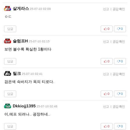
살게라스
25-07-10 02:09
신고
|
공감 확인
ㅇㄷ
답글
0
0
슬럼프H
25-07-10 02:15
신고
|
공감 확인
보면 볼수록 확실한 1황이다
답글
0
0
틸크
25-07-10 02:41
신고
|
공감 확인
검은색 속바지가 옥의 티로다.
답글
0
0
Dkkiojj1395
25-07-10 02:46
신고
|
공감 확인
이,에프 되려나.. 굉장하네..
답글
0
0