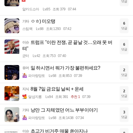
댓글
알카드소마
Lv.85
조회 379
07:44
ㅇㅎ) 미오탱
기타
6
댓글
스팀팩
Lv.88
조회 1293
07:42
트럼프 "이란 전쟁, 곧 끝날 것…오래 못 버
이슈
6
텨"
댓글
균터
Lv.42
조회 753
07:40
일 하시면서 뭐가 가장 불편하세요?
유머
2
댓글
파아랑망토
Lv.68
조회 853
07:39
8월 7일 금요일 날씨 + 운세
지식
2
댓글
달섭지롱
Lv.94
조회 391
추천 1
07:39
낭만 그 자체였던 어느 부부이야기
기타
3
댓글
파아랑망토
Lv.68
조회 1438
07:34
초고가 비거주 매물 쏟아지나
이슈