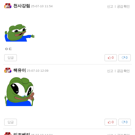
천사강림
25-07-10 11:54
신고
|
공감 확인
ㅇㄷ
답글
0
0
쌕유이
25-07-10 12:09
신고
|
공감 확인
답글
0
0
리즈베리