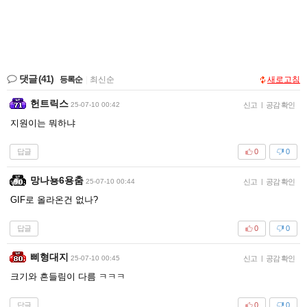
댓글
(41)
등록순
|
최신순
새로고침
헌트릭스
25-07-10 00:42
신고
|
공감 확인
지원이는 뭐하냐
답글
0
0
망나뇽6용춤
25-07-10 00:44
신고
|
공감 확인
GIF로 올라온건 없나?
답글
0
0
삐형대지
25-07-10 00:45
신고
|
공감 확인
크기와 흔들림이 다름 ㅋㅋㅋ
답글
0
0