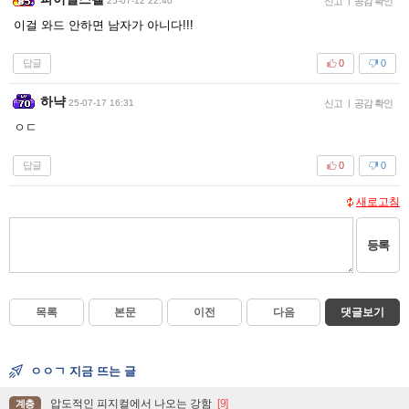
25-07-12 22:40
신고
|
공감 확인
이걸 와드 안하면 남자가 아니다!!!
답글
0
0
하냑
25-07-17 16:31
신고
|
공감 확인
ㅇㄷ
답글
0
0
새로고침
등록
목록
본문
이전
다음
댓글보기
ㅇㅇㄱ 지금 뜨는 글
압도적인 피지컬에서 나오는 강함
[9]
계층