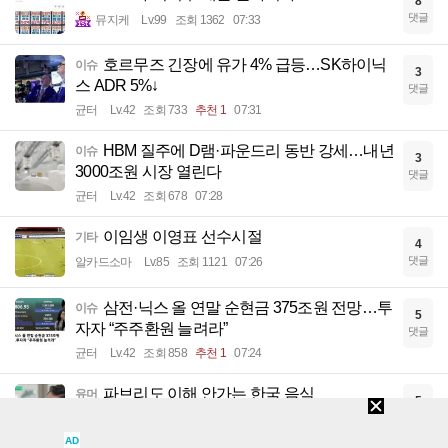
8
댓글
뮤지케
Lv.99
조회 1362
07:33
호르무즈 긴장에 유가 4% 급등…SK하이닉
이슈
3
스 ADR 5%↓
댓글
균터
Lv.42
조회 733
추천 1
07:31
HBM 질주에 D램·파운드리 동반 강세…내년
이슈
3
3000조원 시장 열린다
댓글
균터
Lv.42
조회 678
07:28
이임생 이영표 선수시절
기타
4
댓글
알카드소마
Lv.85
조회 1121
07:26
삼전·닉스 올 연말 순현금 375조원 전망…투
이슈
5
자자 “주주환원 늘려라”
댓글
균터
Lv.42
조회 858
추천 1
07:24
파브리도 이해 안가는 한국 음식
유머
5
댓글
낭만블루스
Lv.91
조회 1888
추천 2
07:19
AD