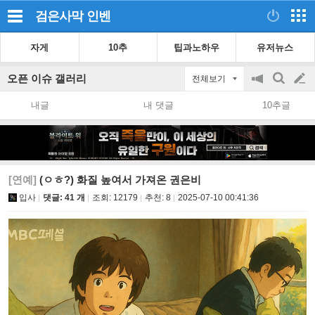
검은사막
인벤
자게
10추
팁과노하우
유저뉴스
오픈 이슈 갤러리
전체보기
공
검
글
지
색
내글
내 댓글
10추글
on/off
쓰
기
[연예]
(ㅇㅎ?) 화질 높여서 가져온 권은비
입사
댓글: 41 개
조회:
12179
추천:
8
2025-07-10 00:41:36